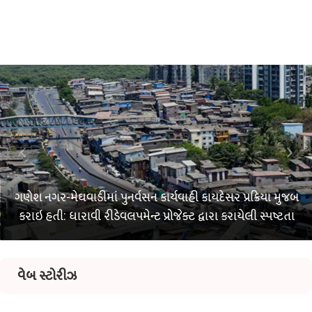
ગુજરાતમાં એનાલોગ પનીર સામે પ્રતિબંધના બીજા જ દિવસે
રાજ્યભરમાં દરોડા, અમદાવાદમાં લાયસન્સ રદ કરવા અને એકમ
સીલ કરવાની ચેતવણી
વેબ સ્ટોરીઝ