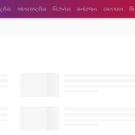
્ટ્રીય
આંતરરાષ્ટ્રીય
બિઝનેસ
મનોરંજન
રમતગમત
શિ