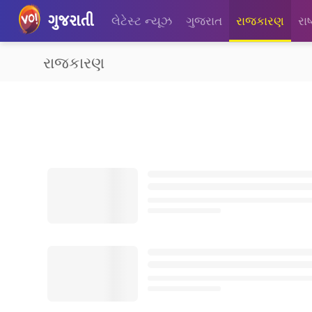
ગુજરાતી
લેટેસ્ટ ન્યૂઝ
ગુજરાત
રાજકારણ
રાષ
રાજકારણ