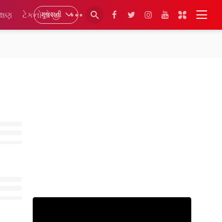
ગુજરાતી
ક્ષણ
ટેકનોલોજી
•••