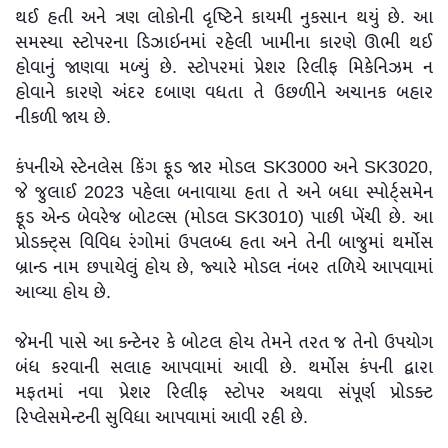
થઈ હતી અને ત્રણ લોકોની દૃષ્ટિને કાયમી નુકસાન થયું છે. આ
સમસ્યા સ્ટોપરના ડિઝાઇનમાં રહેલી ખામીના કારણે ઊભી થઈ
હોવાનું જાણવા મળ્યું છે. સ્ટોપરમાં પ્રેશર રિલીફ મિકેનિઝમ ન
હોવાને કારણે અંદર દબાણ વધતા તે ઉછળીને અચાનક બહાર
નીકળી જાય છે.
કંપનીએ સ્ટેનલેસ કિંગ ફૂડ જાર મોડલ SK3000 અને SK3020,
જે જુલાઈ 2023 પહેલા બનાવાયા હતા તે અને બધા સ્પોર્ટ્સમેન
ફૂડ એન્ડ બેવરેજ બોટલ્સ (મોડલ SK3010) પાછી ખેંચી છે. આ
પ્રોડક્ટ્સ વિવિધ રંગોમાં ઉપલબ્ધ હતા અને તેની બાજુમાં થર્મોસ
બ્રાન્ડ નામ છપાયેલું હોય છે, જ્યારે મોડલ નંબર તળિયે આપવામાં
આવ્યા હોય છે.
જેમની પાસે આ કન્ટેનર કે બોટલ હોય તેમને તરત જ તેનો ઉપયોગ
બંધ કરવાની સલાહ આપવામાં આવી છે. થર્મોસ કંપની દ્વારા
મફતમાં નવા પ્રેશર રિલીફ સ્ટોપર અથવા સંપૂર્ણ પ્રોડક્ટ
રિપ્લેસમેન્ટની સુવિધા આપવામાં આવી રહી છે.