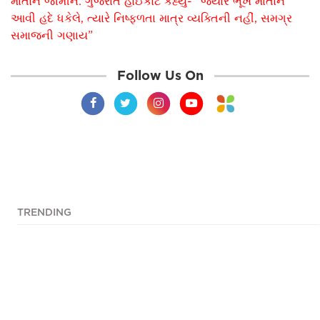
માતાને જામીન: ગુજરાત હાઈકોર્ટે કહ્યું- “જ્યારે ભૂખ માતાને
આવી હદે ધકેલે, ત્યારે નિષ્ફળતા માત્ર વ્યક્તિની નહીં, સમગ્ર
સમાજની ગણાય”
Follow Us On
TRENDING