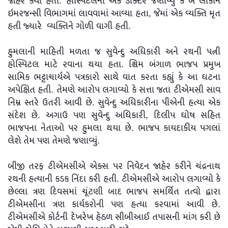
જાહેર કર્યા હતા. હોસ્પિટલના એક ડૉક્ટરે જણાવ્યું કે બે લોકોને
ઇમરજન્સી વિભાગમાં લાવવામાં આવ્યા હતા, જેમાં એક વ્યક્તિ મૃત
હતી જ્યારે વ્યક્તિને ગોળી વાગી હતી.
હુમલાની માહિતી મળતા જ સુવેન્દુ અધિકારી અને રથની પત્ની
હોસ્પિટલ માટે રવાના થયા હતા. શ્ચિમ બંગાળ ભાજપ પ્રમુખ
સામિક ભટ્ટાચાર્યએ પત્રકારો સાથે વાત કરતા કહ્યું કે આ ઘટના
અપેક્ષિત હતી. તેમણે આરોપ લગાવ્યો કે સત્તા જતા ટીએમસી સાવ
નિમ્ન સ્તરે ઉતરી આવી છે. સુવેન્દુ અધિકારીના પીએની હત્યા એક
સંદેશ છે. અગાઉ પણ સુવેન્દુ અધિકારી, દિલીપ ઘોષ સહિત
ભાજપના નેતાઓ પર હુમલા થયા છે. ભાજપ કાયદાકીય પગલાં
લેશે તેમ પણ તેમણે જણાવ્યું.
બીજી તરફ ટીએમસીએ એક્સ પર નિવેદન જાહેર કરીને ચંદ્રનાથ
રથની હત્યાની કડક નિંદા કરી હતી. ટીએમસીએ આરોપ લગાવ્યો કે
છેલ્લા ત્રણ દિવસમાં ચૂંટણી બાદ ભાજપ સમર્થિત તત્વો દ્વારા
ટીએમસીના ત્રણ કાર્યકરોની પણ હત્યા કરવામાં આવી છે.
ટીએમસીએ કોર્ટની દેખરેખ હેઠળ સીબીઆઈ તપાસની માંગ કરી છે