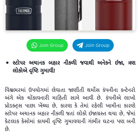
Join Group
Join Group
સ્ટોપર અચાનક બહાર નીકળી જવાથી અનેકને ઇજા, ત્રણ
લોકોએ દૃષ્ટિ ગુમાવી!
વિશ્વભરમાં ઉપયોગમાં લેવાતા જાણીતી થર્મોસ કંપનીના કન્ટેનરો
અંગે એક ચોંકાવનારી માહિતી સામે આવી છે. કંપનીએ લાખો
પ્રોડક્ટ્સ પાછા ખેંચ્યા છે, કારણ કે તેમાં રહેલી ખામીના કારણે
સ્ટોપર અચાનક બહાર નીકળી જતાં લોકો ઇજાગ્રસ્ત થયા છે, જેમાં
કેટલાક કેસોમાં કાયમી દૃષ્ટિ ગુમાવવાની ગંભીર ઘટના પણ બની
છે.