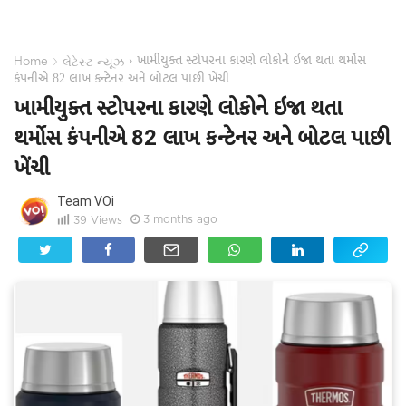
ખામીયુક્ત સ્ટોપરના કારણે લોકોને ઇજા થતા થર્મોસ
›
›
Home
લેટેસ્ટ ન્યૂઝ
કંપનીએ 82 લાખ કન્ટેનર અને બોટલ પાછી ખેંચી
ખામીયુક્ત સ્ટોપરના કારણે લોકોને ઇજા થતા
થર્મોસ કંપનીએ 82 લાખ કન્ટેનર અને બોટલ પાછી
ખેંચી
Team VOi
3 months ago
39
Views