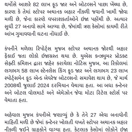
થર્મોસે આશરે 82 લાખ ફૂડ જાર અને બોટલ્સને પાછા ખેંચ્યા છે,
કારણ કે તેમાં સ્ટોપર અચાનક બહાર નીકળી જવાની ખામી જોવા
મળી છે, જેના કારણે વપરાશકર્તાઓને ઇજા પહોંચી છે. અત્યાર
સુધી 27 બનાવો સામે આવ્યા છે, જેમાંથી ત્રણ કેસોમાં કાયમી રીતે
આંખ ગુમાવવાની ઘટના નોંધાઈ છે.
કંપનીને મળેલા રિપોર્ટ્સ મુજબ સ્ટોપર અચાનક જોરથી બહાર
ફેંકાઈ જતા લોકો ઇજાગ્રસ્ત થયા છે. યુએસ કન્ઝ્યુમર પ્રોડક્ટ
સેફ્ટી કમિશન દ્વારા જાહેર કરાયેલા નોટિસ મુજબ, આ રિકોલમાં
લગભગ 58 લાખ સ્ટેનલેસ કિંગ ફૂડ જાર અને લગભગ 23 લાખ
સ્પોર્ટ્સમેન ફૂડ એન્ડ બેવરેજ બોટલ્સનો સમાવેશ થાય છે, જે માર્ચ
2008થી જુલાઈ 2024 દરમિયાન વેચાયા હતા. આ બધા કન્ટેનર
અને બોટલ વોલમાર્ટ અને એમેઝોન જેવા મોટા રિટેલ સ્ટોર્સ પર
વેચાતા હતા.
અહેવાલ મુજબ કંપનીએ જણાવ્યું છે કે તેને 27 એવા બનાવોની
માહિતી મળી છે જેમાં કન્ટેનર ખોલતી વખતે સ્ટોપર અચાનક બહાર
નીકળી જઈને ગ્રાહકોને વાગ્યા હતા. કેટલાક કેસોમાં લોકોને ઇજા