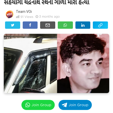
સહયોગી ચંદ્રનાથ રથની ગોળી મારી હત્યા
Team VOi
3 months ago
91
Views
Join Group
Join Group