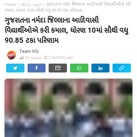
ગુજરાતના નર્મદા જિલ્લાના આદિવાસી વિદ્યાર્થીઓએ કરી
›
›
Home
લેટેસ્ટ ન્યૂઝ
કમાલ, ધોરણ 10માં સૌથી વધુ 90.85 ટકા પરિણામ
ગુજરાતના નર્મદા જિલ્લાના આદિવાસી
વિદ્યાર્થીઓએ કરી કમાલ, ધોરણ 10માં સૌથી વધુ
90.85 ટકા પરિણામ
Team VOi.
3 months ago
95
Views