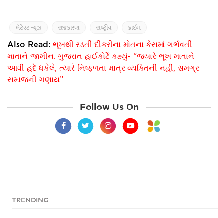
લેટેસ્ટ ન્યૂઝ
રાજકારણ
રાષ્ટ્રીય
ક્રાઇમ
Also Read:
ભૂખથી રડતી દીકરીના મોતના કેસમાં ગર્ભવતી
માતાને જામીન: ગુજરાત હાઈકોર્ટે કહ્યું- “જ્યારે ભૂખ માતાને
આવી હદે ધકેલે, ત્યારે નિષ્ફળતા માત્ર વ્યક્તિની નહીં, સમગ્ર
સમાજની ગણાય”
Follow Us On
TRENDING