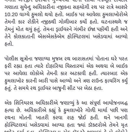
મમતા બેનર્જીને હરાવીને મુખ્યમંત્રી પદના સૌથી મજબૂત દાવેદાર
ગણાતા સુવેન્દુ અધિકારીના નજીકના સહયોગી રથ પર રાત્રે આશરે
10.20 વાગ્યે હુમલો થયો હતો. બાઈક પર આવેલા હુમલાખોરોએ
તેમની કાર રોકીને નજીકથી ગોળીબાર કર્યો હતો. ઘટનાસ્થળે જ
તેમનું મોત થયું હતું. તેમના ડ્રાઈવરને ગંભીર ઇજા પહોંચી હતી અને
તેને કોલકાતાની એસએસકેએમ હોસ્પિટલમાં ખસેડવામાં આવ્યો
હતો.
પોલીસ સૂત્રોના જણાવ્યા મુજબ રથ બારાસતમાં પોતાના ઘરે પરત
ફરી રહ્યા હતા ત્યારે દોહારિયા વિસ્તારમાં એક અથવા બે બાઈક
પર આવેલા લોકોએ તેમની કાર અટકાવી હતી. ત્યારબાદ એક
હુમલાખોર કારની બારી પાસે આવ્યો અને ત્રણ રાઉન્ડ ફાયરિંગ કર્યું
હતું. તે સમયે રથ ડ્રાઈવર બાજુની સીટ પર બેઠા હતા.
એક સિનિયરસ અધિકારીએ જણાવ્યું કે આ સંપૂર્ણ આયોજનબદ્ધ
હત્યા છે. અધિકારીએ કહ્યું કે હુમલાખોરે ગોળી માર્યા પછી પણ
રથના મોતની ખાતરી કરવા રાહ જોઈ હતી. થને ખાનગી
હોસ્પિટલમાં ખસેડવામાં આવ્યા હતા જ્યાં ડૉક્ટરોએ તેમને મૃત