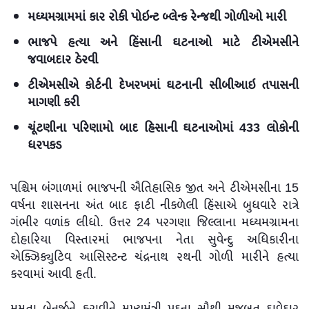
મધ્યમગ્રામમાં કાર રોકી પોઇન્ટ બ્લેન્ક રેન્જથી ગોળીઓ મારી
ભાજપે હત્યા અને હિંસાની ઘટનાઓ માટે ટીએમસીને
જવાબદાર ઠેરવી
ટીએમસીએ કોર્ટની દેખરખમાં ઘટનાની સીબીઆઇ તપાસની
માગણી કરી
ચૂંટણીના પરિણામો બાદ હિસાની ઘટનાઓમાં 433 લોકોની
ધરપકડ
પશ્ચિમ બંગાળમાં ભાજપની ઐતિહાસિક જીત અને ટીએમસીના 15
વર્ષના શાસનના અંત બાદ ફાટી નીકળેલી હિંસાએ બુધવારે રાત્રે
ગંભીર વળાંક લીધો. ઉત્તર 24 પરગણા જિલ્લાના મધ્યમગ્રામના
દોહારિયા વિસ્તારમાં ભાજપના નેતા સુવેન્દુ અધિકારીના
એક્ઝિક્યુટિવ આસિસ્ટન્ટ ચંદ્રનાથ રથની ગોળી મારીને હત્યા
કરવામાં આવી હતી.