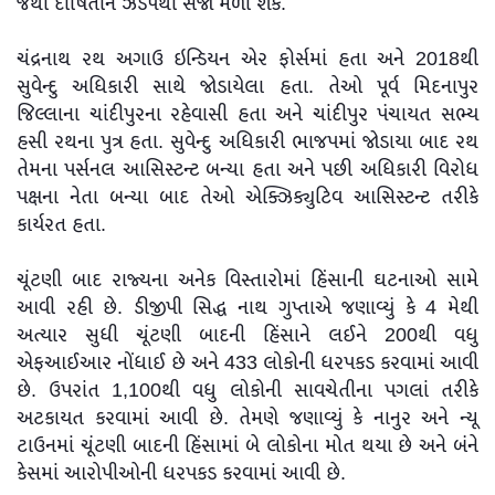
જેથી દોષિતોને ઝડપથી સજા મળી શકે.
ચંદ્રનાથ રથ અગાઉ ઇન્ડિયન એર ફોર્સમાં હતા અને 2018થી
સુવેન્દુ અધિકારી સાથે જોડાયેલા હતા. તેઓ પૂર્વ મિદનાપુર
જિલ્લાના ચાંદીપુરના રહેવાસી હતા અને ચાંદીપુર પંચાયત સભ્ય
હસી રથના પુત્ર હતા. સુવેન્દુ અધિકારી ભાજપમાં જોડાયા બાદ રથ
તેમના પર્સનલ આસિસ્ટન્ટ બન્યા હતા અને પછી અધિકારી વિરોધ
પક્ષના નેતા બન્યા બાદ તેઓ એક્ઝિક્યુટિવ આસિસ્ટન્ટ તરીકે
કાર્યરત હતા.
ચૂંટણી બાદ રાજ્યના અનેક વિસ્તારોમાં હિંસાની ઘટનાઓ સામે
આવી રહી છે. ડીજીપી સિદ્ધ નાથ ગુપ્તાએ જણાવ્યું કે 4 મેથી
અત્યાર સુધી ચૂંટણી બાદની હિંસાને લઈને 200થી વધુ
એફઆઈઆર નોંધાઈ છે અને 433 લોકોની ધરપકડ કરવામાં આવી
છે. ઉપરાંત 1,100થી વધુ લોકોની સાવચેતીના પગલાં તરીકે
અટકાયત કરવામાં આવી છે. તેમણે જણાવ્યું કે નાનુર અને ન્યૂ
ટાઉનમાં ચૂંટણી બાદની હિંસામાં બે લોકોના મોત થયા છે અને બંને
કેસમાં આરોપીઓની ધરપકડ કરવામાં આવી છે.