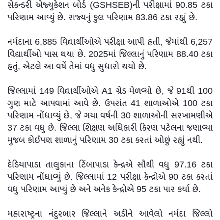
સેકન્ડરી એજ્યુકેશન બોર્ડ (GSHSEB)ની પરીક્ષામાં 90.85 ટકા
પરિણામ આવ્યું છે. રાજ્યનું કુલ પરિણામ 83.86 ટકા રહ્યું છે.
નર્મદાના 6,885 વિદ્યાર્થીઓએ પરીક્ષા આપી હતી, જેમાંથી 6,257
વિદ્યાર્થીઓ પાસ થયા છે. 2025માં જિલ્લાનું પરિણામ 88.40 ટકા
હતું, એટલે આ વર્ષે તેમાં વધુ સુધારો થયો છે.
જિલ્લામાં 149 વિદ્યાર્થીઓએ A1 ગ્રેડ મેળવ્યો છે, જે 91થી 100
ગુણ માટે આપવામાં આવે છે. ઉપરાંત 41 શાળાઓએ 100 ટકા
પરિણામ નોંધાવ્યું છે, જે ગયા વર્ષની 30 શાળાઓની સરખામણીએ
37 ટકા વધુ છે. જિલ્લા શિક્ષણ અધિકારી કિરણ પટેલના જણાવ્યા
મુજબ કોઈપણ શાળાનું પરિણામ 30 ટકા કરતાં ઓછું રહ્યું નથી.
દેડિયાપાડા તાલુકાના ટિંબાપાડા કેન્દ્રએ સૌથી વધુ 97.16 ટકા
પરિણામ નોંધાવ્યું છે. જિલ્લામાં 12 પરીક્ષા કેન્દ્રોએ 90 ટકા કરતાં
વધુ પરિણામ આપ્યું છે અને અનેક કેન્દ્રોએ 95 ટકા પાર કર્યા છે.
મહારાષ્ટ્રના નંદુરબાર જિલ્લાને અડીને આવેલો નર્મદા જિલ્લો