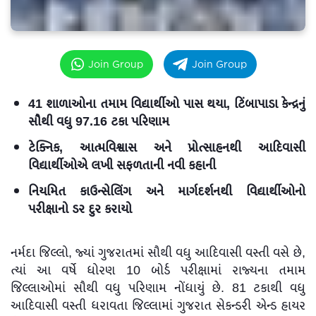
Join Group
Join Group
41 શાળાઓના તમામ વિદ્યાર્થીઓ પાસ થયા, ટિંબાપાડા કેન્દ્રનું
સૌથી વધુ 97.16 ટકા પરિણામ
ટેક્નિક, આત્મવિશ્વાસ અને પ્રોત્સાહનથી આદિવાસી
વિદ્યાર્થીઓએ લખી સફળતાની નવી કહાની
નિયમિત કાઉન્સેલિંગ અને માર્ગદર્શનથી વિદ્યાર્થીઓનો
પરીક્ષાનો ડર દુર કરાયો
નર્મદા જિલ્લો, જ્યાં ગુજરાતમાં સૌથી વધુ આદિવાસી વસ્તી વસે છે,
ત્યાં આ વર્ષે ધોરણ 10 બોર્ડ પરીક્ષામાં રાજ્યના તમામ
જિલ્લાઓમાં સૌથી વધુ પરિણામ નોંધાયું છે. 81 ટકાથી વધુ
આદિવાસી વસ્તી ધરાવતા જિલ્લામાં ગુજરાત સેકન્ડરી એન્ડ હાયર