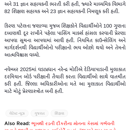
અને 31 જ્ઞાન સહાયકની ભરતી કરી હતી, જ્યારે માધ્યમિક વિભાગે
82 શિક્ષણ સહાયક અને 23 જ્ઞાન સહાયકની નિમણૂક કરી હતી.
કિરણ પટેલના જણાવ્યા મુજબ શિક્ષકોને વિદ્યાર્થીઓને 100 ગુણના
દબાણથી દૂર રાખીને પહેલા પાસિંગ માર્ક્સ હાંસલ કરવાની પ્રેરણા
આપવા સૂચના આપવામાં આવી હતી. નિયમિત કાઉન્સેલિંગ અને
માર્ગદર્શનથી વિદ્યાર્થીઓનો પરીક્ષાનો ભય ઓછો થયો અને તેમનો
આત્મવિશ્વાસ વધ્યો.
નવેમ્બર 2025માં વડાપ્રધાન નરેન્દ્ર મોદીએ દેડિયાપાડાની મુલાકાત
દરમિયાન બોર્ડ પરીક્ષાની તૈયારી કરતા વિદ્યાર્થીઓ સાથે વાતચીત
કરી હતી. જિલ્લા અધિકારીઓના મતે આ મુલાકાત વિદ્યાર્થીઓ
માટે મોટું પ્રેરણાસ્ત્રોત બની હતી.
લેટેસ્ટ ન્યૂઝ
ગુજરાત
શિક્ષણ
Also Read:
ભૂખથી રડતી દીકરીના મોતના કેસમાં ગર્ભવતી