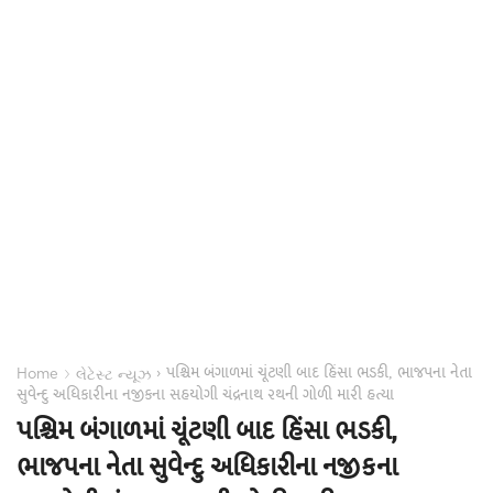
પશ્ચિમ બંગાળમાં ચૂંટણી બાદ હિંસા ભડકી, ભાજપના નેતા
›
›
Home
લેટેસ્ટ ન્યૂઝ
સુવેન્દુ અધિકારીના નજીકના સહયોગી ચંદ્રનાથ રથની ગોળી મારી હત્યા
પશ્ચિમ બંગાળમાં ચૂંટણી બાદ હિંસા ભડકી,
ભાજપના નેતા સુવેન્દુ અધિકારીના નજીકના