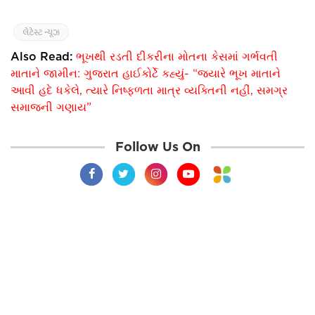
લેટેસ્ટ ન્યૂઝ
Also Read:
ભૂખથી રડતી દીકરીના મોતના કેસમાં ગર્ભવતી
માતાને જામીન: ગુજરાત હાઈકોર્ટે કહ્યું- “જ્યારે ભૂખ માતાને
આવી હદે ધકેલે, ત્યારે નિષ્ફળતા માત્ર વ્યક્તિની નહીં, સમગ્ર
સમાજની ગણાય”
Follow Us On