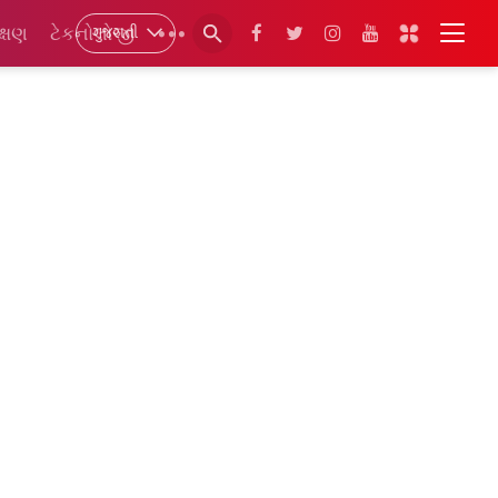
ગુજરાતી
ક્ષણ
ટેકનોલોજી
•••