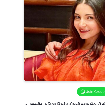
Join Group
ભારતીય મહિલા ક્રિકેટ ટીમની સ્ટાર ખેલાડી જે