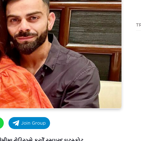
T
Join Group
મીમા રોડ્રિગ્સે કર્યો રસપ્રદ ઘટસ્ફોટ