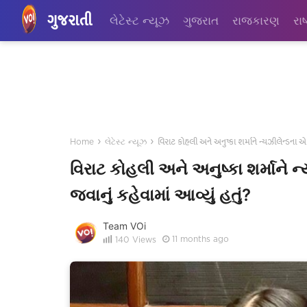
ગુજરાતી
લેટેસ્ટ ન્યૂઝ
ગુજરાત
રાજકારણ
રાષ
›
›
વિરાટ કોહલી અને અનુષ્કા શર્માને ન્યઝીલેન્ડના એક
Home
લેટેસ્ટ ન્યૂઝ
વિરાટ કોહલી અને અનુષ્કા શર્માને 
જવાનું કહેવામાં આવ્યું હતું?
Team VOi
11 months ago
140
Views