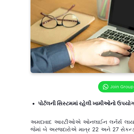
Join Group
પોર્ટલની સિસ્ટમમાં રહેલી ખામીઓનો ઉપયો
અમદાવાદ આરટીઓએ ઓનલાઈન લર્નર્સ લાયસન્સ 
જેમાં બે અરજદારોએ માત્ર 22 અને 27 સેકન્ડમ