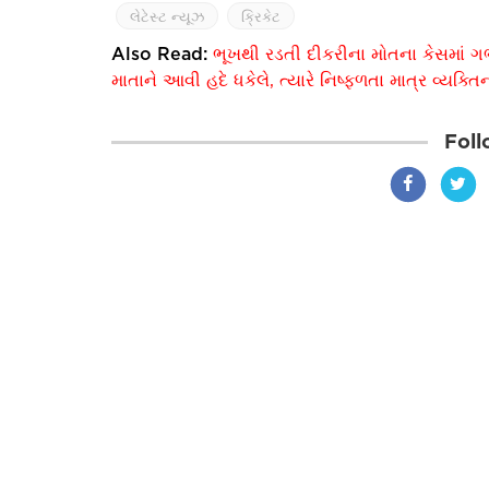
લેટેસ્ટ ન્યૂઝ
ક્રિકેટ
Also Read:
ભૂખથી રડતી દીકરીના મોતના કેસમાં ગર્ભ
માતાને આવી હદે ધકેલે, ત્યારે નિષ્ફળતા માત્ર વ્યક
Foll