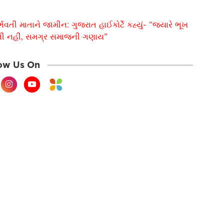
વતી માતાને જામીન: ગુજરાત હાઈકોર્ટે કહ્યું- “જ્યારે ભૂખ
્તિની નહીં, સમગ્ર સમાજની ગણાય”
ow Us On