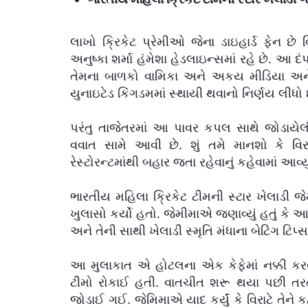
લાખો ક્રિકેટ પ્રેમીઓ જેના ડાઇહાર્ડ ફેન છે
અનુષ્કા શર્મા હંમેશા હેડલાઇન્સમાં રહે છે. આ
તેમના બાળકો વામિકા અને અકય મીડિયા અને 
યુનાઇટેડ કિંગડમમાં સ્થાયી થવાનો નિર્ણય લીધો 
પરંતુ તાજેતરમાં આ પાવર કપલ સાથે જોડાય
વવાત સામે આવી છે. શું તમે માનશો કે વ
રેસ્ટોરન્ટમાંથી બહાર જતા રહેવાનું કહેવામાં આવ્યુ
ભારતીય મહિલા ક્રિકેટ ટીમની સ્ટાર ખેલાડી જે
ખુલાસો કર્યો હતો. જેમીમાએ જણાવ્યું હતું કે આ 
અને તેની સાથી ખેલાડી સ્મૃતિ મંધાના બેટિંગ ટિપ
આ મુલાકાત એ હોટલના એક કેફેમાં નક્કી કરવા
ટીમો રોકાઈ હતી. વાતચીત શરૂ થયા પછી તરત
જોડાઈ ગઈ. જેમિમાએ યાદ કર્યું કે વિરાટે તેને કહ્