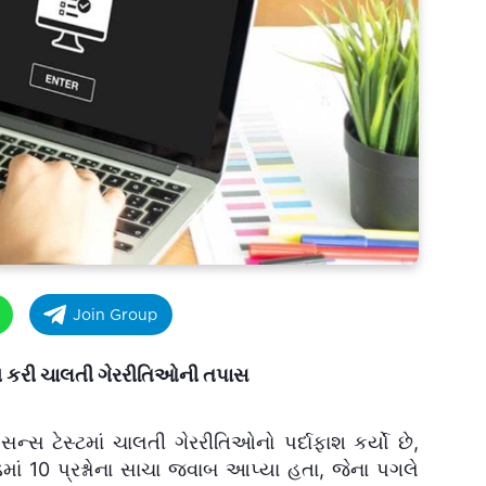
Join Group
ગ કરી ચાલતી ગેરરીતિઓની તપાસ
ટેસ્ટમાં ચાલતી ગેરરીતિઓનો પર્દાફાશ કર્યો છે,
ાં 10 પ્રશ્નોના સાચા જવાબ આપ્યા હતા, જેના પગલે