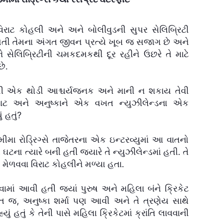
 વિરાટ કોહલી અને અને બોલીવુડની સુપર સેલિબ્રિટી
 દંપતી તેમના અંગત જીવન પ્રત્યે ખૂબ જ સજાગ છે અને
સેલિબ્રિટીની ચમકદમકથી દૂર રહીને ઉછરે તે માટે
છે.
ેલી એક થોડી આશ્ચર્યજનક અને માની ન શકાય તેવી
િરાટ અને અનુષ્કાને એક વખત ન્યુઝીલેન્ડના એક
ં હતું?
મીમા રોડ્રિગ્સે તાજેતરના એક ઇન્ટરવ્યુમાં આ વાતનો
ઘટના ત્યારે બની હતી જ્યારે તે ન્યુઝીલેન્ડમાં હતી. તે
્સ મેળવવા વિરાટ કોહલીને મળ્યા હતા.
માં આવી હતી જ્યાં પુરુષ અને મહિલા બંને ક્રિકેટ
 જ, અનુષ્કા શર્મા પણ આવી અને તે ત્રણેય સાથે
યું હતું કે તેની પાસે મહિલા ક્રિકેટમાં ક્રાંતિ લાવવાની