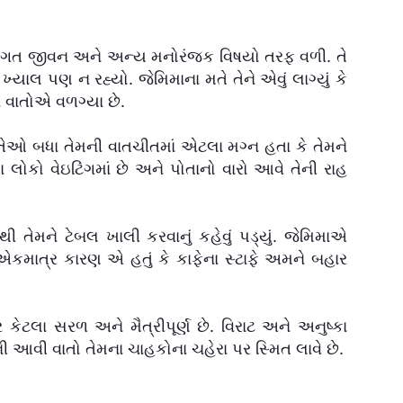
 અંગત જીવન અને અન્ય મનોરંજક વિષયો તરફ વળી. તે
ાલ પણ ન રહ્યો. જેમિમાના મતે તેને એવું લાગ્યું કે
 વાતોએ વળગ્યા છે.
તેઓ બધા તેમની વાતચીતમાં એટલા મગ્ન હતા કે તેમને
ોકો વેઇટિંગમાં છે અને પોતાનો વારો આવે તેની રાહ
થી તેમને ટેબલ ખાલી કરવાનું કહેવું પડ્યું. જેમિમાએ
ં એકમાત્ર કારણ એ હતું કે કાફેના સ્ટાફે અમને બહાર
 કેટલા સરળ અને મૈત્રીપૂર્ણ છે. વિરાટ અને અનુષ્કા
ી આવી વાતો તેમના ચાહકોના ચહેરા પર સ્મિત લાવે છે.