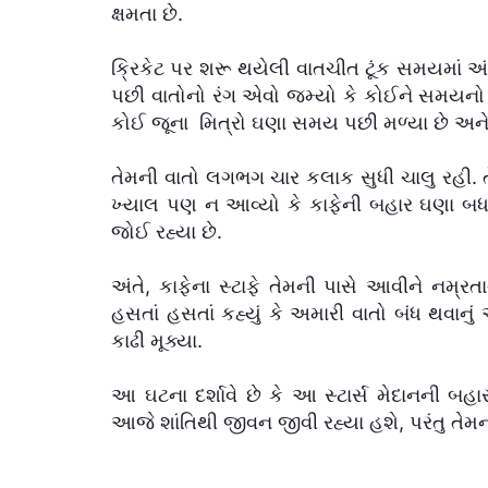
ક્ષમતા છે.
ક્રિકેટ પર શરૂ થયેલી વાતચીત ટૂંક સમયમાં
પછી વાતોનો રંગ એવો જમ્યો કે કોઈને સમયનો ખ્ય
કોઈ જૂના મિત્રો ઘણા સમય પછી મળ્યા છે અને
તેમની વાતો લગભગ ચાર કલાક સુધી ચાલુ રહી. 
ખ્યાલ પણ ન આવ્યો કે કાફેની બહાર ઘણા બધા લ
જોઈ રહ્યા છે.
અંતે, કાફેના સ્ટાફે તેમની પાસે આવીને નમ્રતા
હસતાં હસતાં કહ્યું કે અમારી વાતો બંધ થવાનુ
કાઢી મૂક્યા.
આ ઘટના દર્શાવે છે કે આ સ્ટાર્સ મેદાનની બહાર
આજે શાંતિથી જીવન જીવી રહ્યા હશે, પરંતુ તેમન