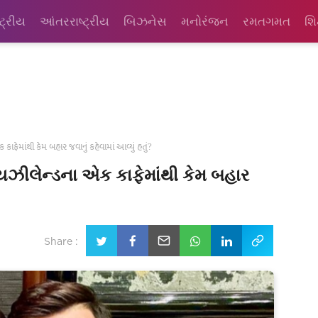
્ટ્રીય
આંતરરાષ્ટ્રીય
બિઝનેસ
મનોરંજન
રમતગમત
શિ
 કાફેમાંથી કેમ બહાર જવાનું કહેવામાં આવ્યું હતું?
ન્યઝીલેન્ડના એક કાફેમાંથી કેમ બહાર
Share :