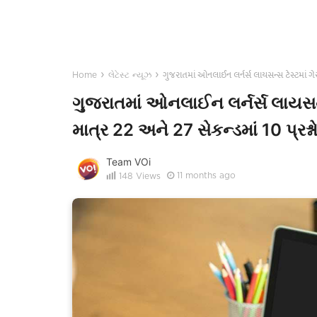
›
›
ગુજરાતમાં ઓનલાઈન લર્નર્સ લાયસન્સ ટેસ્ટમાં ગે
Home
લેટેસ્ટ ન્યૂઝ
ગુજરાતમાં ઓનલાઈન લર્નર્સ લાયસન
માત્ર 22 અને 27 સેકન્ડમાં 10 પ્ર
Team VOi
11 months ago
148
Views