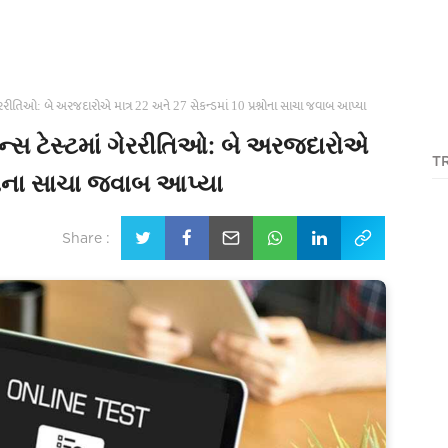
રરીતિઓ: બે અરજદારોએ માત્ર 22 અને 27 સેકન્ડમાં 10 પ્રશ્નોના સાચા જવાબ આપ્યા
્સ ટેસ્ટમાં ગેરરીતિઓ: બે અરજદારોએ
T
શ્નોના સાચા જવાબ આપ્યા
Share :