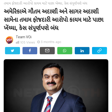
તમામ ફોજદારી આરોપો કાયમ માટે પાછા ખેંચ્યા, કેસ સંપૂર્ણપણે બંધ
અમેરિકાએ ગૌતમ અદાણી અને સાગર અદાણી
સામેના તમામ ફોજદારી આરોપો કાયમ માટે પાછા
ખેંચ્યા, કેસ સંપૂર્ણપણે બંધ
Team VOi
3 months ago
105
Views