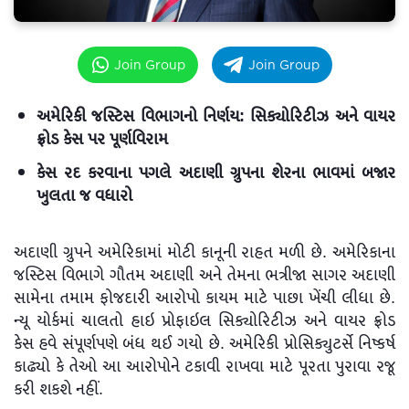
Join Group
Join Group
અમેરિકી જસ્ટિસ વિભાગનો નિર્ણય: સિક્યોરિટીઝ અને વાયર
ફ્રોડ કેસ પર પૂર્ણવિરામ
કેસ રદ કરવાના પગલે અદાણી ગ્રુપના શેરના ભાવમાં બજાર
ખુલતા જ વધારો
અદાણી ગ્રુપને અમેરિકામાં મોટી કાનૂની રાહત મળી છે. અમેરિકાના
જસ્ટિસ વિભાગે ગૌતમ અદાણી અને તેમના ભત્રીજા સાગર અદાણી
સામેના તમામ ફોજદારી આરોપો કાયમ માટે પાછા ખેંચી લીધા છે.
ન્યૂ યોર્કમાં ચાલતો હાઇ પ્રોફાઇલ સિક્યોરિટીઝ અને વાયર ફ્રોડ
કેસ હવે સંપૂર્ણપણે બંધ થઈ ગયો છે. અમેરિકી પ્રોસિક્યુટર્સે નિષ્કર્ષ
કાઢ્યો કે તેઓ આ આરોપોને ટકાવી રાખવા માટે પૂરતા પુરાવા રજૂ
કરી શકશે નહીં.