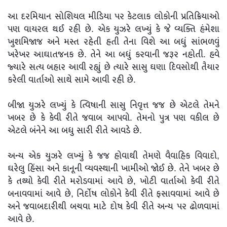
આ દરમિયાન સોશિયલ મીડિયા પર કેટલાક લોકોની પ્રતિક્રિયાઓ
પણ વાયરલ થઈ રહી છે. એક યુઝરે લખ્યું કે જે વ્યક્તિ હંમેશા
ખુશમિજાજ અને મસ્ત રહેતી હતી તેના વિશે આ બધું સાંભળવું
ખરેખર આઘાતજનક છે. તેને આ બધું કરવાની જરૂર નહોતી. હવે
જ્યારે સત્ય બહાર આવી રહ્યું છે ત્યારે સાસુ ઘણા દિવસોથી તૈયાર
કરેલી વાર્તાઓ સાથે સામે આવી રહી છે.
બીજા યુઝરે લખ્યું કે ત્વિષાની સાસુ નિવૃત્ત જજ છે એટલે તેમને
ખબર છે કે કેવી રીતે જવાબ આપવો. તેમનો પુત્ર પણ વકીલ છે
એટલે બંનેને આ બધુ સારી રીતે આવડે છે.
અન્ય એક યુઝરે લખ્યું કે જજ હોવાથી તેમણે વૈવાહિક વિવાદો,
ઘરેલુ હિંસા અને કાનૂની વ્યવસ્થાની ખામીઓ જોઈ છે. તેને ખબર છે
કે તથ્યો કેવી રીતે મરોડવામાં આવે છે, ખોટી વાર્તાઓ કેવી રીતે
બનાવવામાં આવે છે, નિર્દોષ લોકોને કેવી રીતે ફસાવવામાં આવે છે
અને જવાબદારીથી બચવા માટે દોષ કેવી રીતે અન્ય પર ઢોળવામાં
આવે છે.