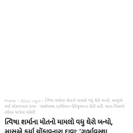
ત્વિષા શર્માના મોતનો મામલો વધુ ઘેરો બન્યો, સાસુએ
›
›
Home
લેટેસ્ટ ન્યૂઝ
કર્યા ચોંકાવનારા દાવા: ‘ગર્ભાવસ્થા દરમિયાન મેરિજુઆના લેતી હતી, માતા-પિતાએ
ગ્લેમર વર્લ્ડમાં ધકેલી’
ત્વિષા શર્માના મોતનો મામલો વધુ ઘેરો બન્યો,
સાસુએ કર્યા ચોંકાવનારા દાવા: ‘ગર્ભાવસ્થા