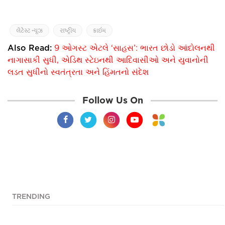
લેટેસ્ટ ન્યૂઝ
રાષ્ટ્રીય
ક્રાઇમ
Also Read:
9 ઓગસ્ટ એટલે ‘સાહસ’: ભારત છોડો આંદોલનથી
નાગાસાકી સુધી, એડિથ સ્ટેઇનથી આદિવાસીઓ અને યુવાનોની
લડત સુધીનો સ્વતંત્રતા અને હિંમતનો સંદેશ
Follow Us On
TRENDING