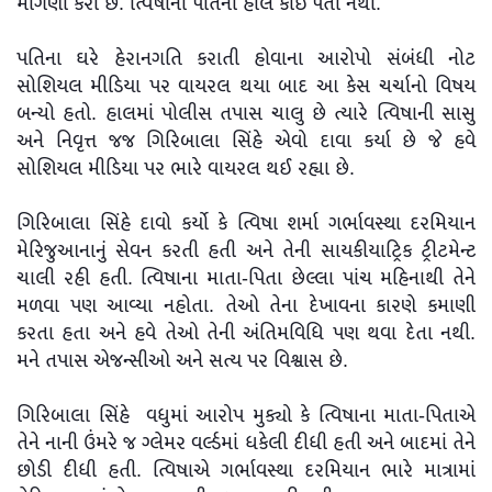
માગણી કરી છે. ત્વિષાના પતિનો હાલ કોઇ પતો નથી.
પતિના ઘરે હેરાનગતિ કરાતી હોવાના આરોપો સંબંધી નોટ
સોશિયલ મીડિયા પર વાયરલ થયા બાદ આ કેસ ચર્ચાનો વિષય
બન્યો હતો. હાલમાં પોલીસ તપાસ ચાલુ છે ત્યારે ત્વિષાની સાસુ
અને નિવૃત્ત જજ ગિરિબાલા સિંહે એવો દાવા કર્યા છે જે હવે
સોશિયલ મીડિયા પર ભારે વાયરલ થઈ રહ્યા છે.
ગિરિબાલા સિંહે દાવો કર્યો કે ત્વિષા શર્મા ગર્ભાવસ્થા દરમિયાન
મેરિજુઆનાનું સેવન કરતી હતી અને તેની સાયકીયાટ્રિક ટ્રીટમેન્ટ
ચાલી રહી હતી. ત્વિષાના માતા-પિતા છેલ્લા પાંચ મહિનાથી તેને
મળવા પણ આવ્યા નહોતા. તેઓ તેના દેખાવના કારણે કમાણી
કરતા હતા અને હવે તેઓ તેની અંતિમવિધિ પણ થવા દેતા નથી.
મને તપાસ એજન્સીઓ અને સત્ય પર વિશ્વાસ છે.
ગિરિબાલા સિંહે વધુમાં આરોપ મુક્યો કે ત્વિષાના માતા-પિતાએ
તેને નાની ઉંમરે જ ગ્લેમર વર્લ્ડમાં ધકેલી દીધી હતી અને બાદમાં તેને
છોડી દીધી હતી. ત્વિષાએ ગર્ભાવસ્થા દરમિયાન ભારે માત્રામાં