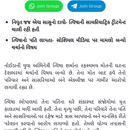
Join Group
Join Group
નિવૃ્ત જજ એવા સાસુનો દાવો- ત્વિષાની સાયકીયાટ્રિક ટ્રીટમેન્ટ
ચાલી રહી હતી
ત્વિષાનો પતિ લાપતા- સોશિયલ મીડિયા પર મામલો બન્યો
ચર્ચાનો વિષય
નોઈડાની યુવા અભિનેત્રી ત્વિષા શર્માના રહસ્યમય મોતની ઘટના
દેશભરમાં ચર્ચાનો વિષય બન્યો છે. તેના મોત બાદ હવે તેનો
પરિવાર અને સાસરિયાઓ બંને એકબીજા પર ગંભીર આરોપો
લગાવી રહ્યા છે.
ત્વિષા ભોપાલમાં તેના પતિના ઘરે શંકાસ્પદ સંજોગોમાં મૃત
હાલતમાં મળી આવી હતી. તેના મૃત્યુ પછી, તેના પરિવારે તેના પતિ
અને સાસરિયાઓ પર દહેજ માટે ત્રાસ આપવાનો અને માનસિક રીતે
પરેશાન કરવાનો આરોપ લગાવ્યો હતો. તેમણે યોગ્ય તપાસની