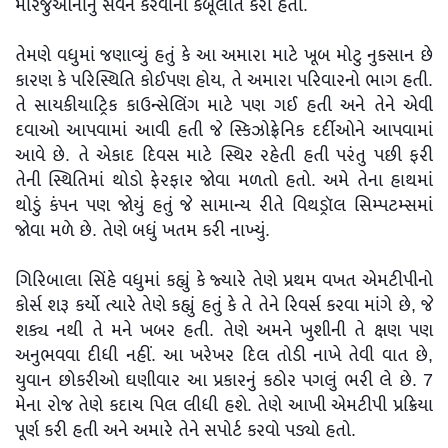
મેરિજુઆનાનું સેવન કરવાની કબૂલાત કરી હતી.
તેમણે વધુમાં જણાવ્યું હતું કે આ અમારા માટે ખૂબ મોટુ નુકસાન છે
કારણ કે પરિસ્થિતિ કોઈપણ હોય, તે અમારા પરિવારનો ભાગ હતી.
તે સાયકીયાટ્રિક કાઉન્સેલિંગ માટે પણ ગઈ હતી અને તેને એવી
દવાઓ આપવામાં આવી હતી જે સ્કિઝોફ્રેનિક દર્દીઓને આપવામાં
આવે છે. તે એકાદ દિવસ માટે સ્થિર રહેતી હતી પરંતુ પછી ફરી
તેની સ્થિતિમાં થોડો ફેરફાર જોવા મળતો હતો. અમે તેના હાથમાં
થોડું કંપન પણ જોયું હતું જે સામાન્ય રીતે વિથડ્રૉલ સિમ્પટમ્સમાં
જોવા મળે છે. તેણે બધું ખતમ કરી નાખ્યું.
ગિરિબાલા સિંહે વધુમાં કહ્યું કે જ્યારે તેણે પ્રથમ વખત એમટીપીનો
કોર્સ શરૂ કર્યો ત્યારે તેણે કહ્યું હતું કે તે તેને રિવર્સ કરવા માંગે છે, જે
શક્ય નથી તે મને ખબર હતી. તેણે અમને ખુશીની તે ક્ષણ પણ
અનુભવવા દીધી નહીં. આ ખરેખર દિલ તોડી નાખે તેવી વાત છે,
યુવાન છોકરીઓ ઘણીવાર આ પ્રકારનું કઠોર પગલું ભરી લે છે. 7
મેના રોજ તેણે કદાચ પિલ લીધી હશે. તેણે આખી એમટીપી પ્રક્રિયા
પૂર્ણ કરી હતી અને અમારે તેને સપોર્ટ કરવો પડ્યો હતો.