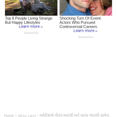
અમેરિકાએ ગૌતમ અદાણી અને સાગર અદાણી સામેના
›
›
Home
લેટેસ્ટ ન્યૂઝ