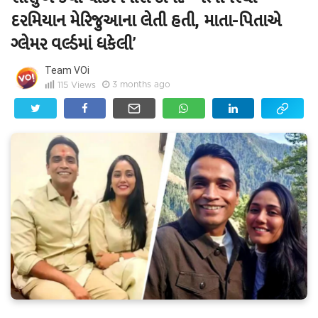
દરમિયાન મેરિજુઆના લેતી હતી, માતા-પિતાએ
ગ્લેમર વર્લ્ડમાં ધકેલી’
Team VOi
3 months ago
115
Views