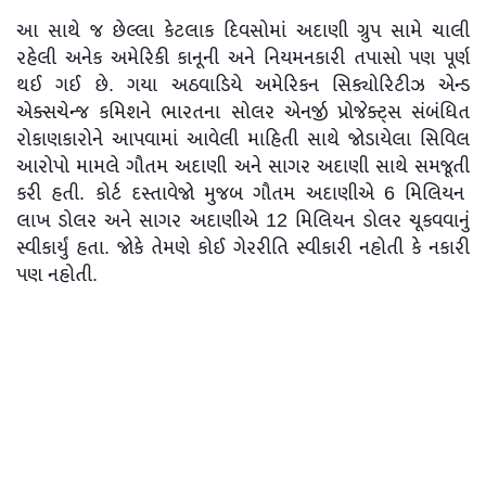
આ સાથે જ છેલ્લા કેટલાક દિવસોમાં અદાણી ગ્રુપ સામે ચાલી
રહેલી અનેક અમેરિકી કાનૂની અને નિયમનકારી તપાસો પણ પૂર્ણ
થઈ ગઈ છે. ગયા અઠવાડિયે અમેરિકન સિક્યોરિટીઝ એન્ડ
એક્સચેન્જ કમિશને ભારતના સોલર એનર્જી પ્રોજેક્ટ્સ સંબંધિત
રોકાણકારોને આપવામાં આવેલી માહિતી સાથે જોડાયેલા સિવિલ
આરોપો મામલે ગૌતમ અદાણી અને સાગર અદાણી સાથે સમજૂતી
કરી હતી. કોર્ટ દસ્તાવેજો મુજબ ગૌતમ અદાણીએ 6 મિલિયન
લાખ ડોલર અને સાગર અદાણીએ 12 મિલિયન ડોલર ચૂકવવાનું
સ્વીકાર્યું હતા. જોકે તેમણે કોઈ ગેરરીતિ સ્વીકારી નહોતી કે નકારી
પણ નહોતી.
ત્યારબાદ અમેરિકી ટ્રેઝરી વિભાગની ઓફિસ ઓફ ફોરેન એસેટ્સ
કન્ટ્રોલે ઈરાનમાંથી એલપીજી આયાત મામલે અમેરિકી પ્રતિબંધોના
કથિત ઉલ્લંઘન અંગેના આરોપોમાં અદાણી ગ્રુપ સાથે સમજૂતી કરી
હતી. આ માટે ભારતીય ગ્રુપે 275 મિલિયન ડોલર ચૂકવવા સાથે
તપાસમાં વિસ્તૃત સહકાર આપવા ઉપરાંત ખુલાસાઓ પણ કર્યા
હતા.