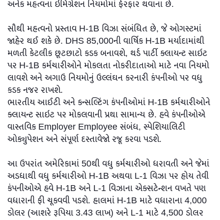
અનેક મહત્વના ઇમિગ્રેશન નિયમોમાં ફેરફાર થવાના છે.
સૌથી મહત્વનો પ્રસ્તાવ H-1B વિઝા સંબંધિત છે, જે ઓગસ્ટમાં
જાહેર થઈ શકે છે. DHS 85,000ની વાર્ષિક H-1B મર્યાદામાંથી
મળતી કેટલીક છૂટછાટો કડક બનાવશે, થર્ડ પાર્ટી ક્લાયન્ટ સાઇટ
પર H-1B કર્મચારીઓને મોકલતા નોકરીદાતાઓ માટે નવા નિયમો
લાવશે અને અગાઉ નિયમોનું ઉલ્લંઘન કરનારી કંપનીઓ પર વધુ
કડક નજર રાખશે.
ભારતીય આઈટી અને કન્સલ્ટિંગ કંપનીઓમાં H-1B કર્મચારીઓને
ક્લાયન્ટ સાઇટ પર મોકલવાની પ્રથા સામાન્ય છે. હવે કંપનીઓએ
વાસ્તવિક Employer Employee સંબંધ, સ્પેશિયાલિટી
ઓક્યુપેશન અને સંપૂર્ણ દસ્તાવેજો રજૂ કરવા પડશે.
આ ઉપરાંત અમેરિકામાં 50થી વધુ કર્મચારીઓ ધરાવતી અને જેમાં
અડધાથી વધુ કર્મચારીઓ H-1B અથવા L-1 વિઝા પર હોય તેવી
કંપનીઓએ હવે H-1B અને L-1 વિઝાના એક્સટેન્શન વખતે પણ
વધારાની ફી ચૂકવવી પડશે. હાલમાં H-1B માટે વધારાના 4,000
ડોલર (આશરે રૂપિયા 3.43 લાખ) અને L-1 માટે 4,500 ડોલર