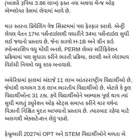
(આશરે રૂપિયા 3.86 લાખ) ફક્ત નવા અથવા ચેન્જ ઓફ
એમ્પ્લોયર કેસમાં લેવામાં આવે છે.
ચાર સ્તરના પ્રિવેલિંગ વેજ સિસ્ટમમાં પણ ફેરફાર કરાશે. એન્ટ્રી
લેવલ વેતન 17મા પર્સેન્ટાઇલથી વધારીને 34મા પર્સેન્ટાઇલ સુધી
લઈ જવાનો પ્રસ્તાવ છે, જેના કારણે H-1B અને ગ્રીન કાર્ડ
સ્પોન્સરશિપ વધુ મોંઘી બનશે. PERM લેબર સર્ટિફિકેશન
પ્રક્રિયામાં પણ સુધારા કરીને ભરતી પ્રક્રિયા, છટણી અને ભેદભાવ
વિરોધી નિયમો વધુ કડક બનાવાશે.
અમેરિકામાં હાલમાં અંદાજે 11 લાખ આંતરરાષ્ટ્રીય વિદ્યાર્થીઓ છે,
જેમાંથી લગભગ 3.6 લાખ ભારતીય વિદ્યાર્થીઓ છે, એટલે કે કુલ
વિદ્યાર્થીઓના 31 ટકા. હવે વિદ્યાર્થીઓને અભ્યાસ પૂર્ણ થાય ત્યાં
સુધી મળતું ડ્યુરેશન ઓફ સ્ટેટ્સ સમાપ્ત કરીને ચાર વર્ષના
વિઝાની નિશ્ચિત મુદત આપવાનો પ્રસ્તાવ છે. ત્યારબાદ રહેવા માટે
અલગથી એક્સટેન્શન લેવું પડશે.
ફેબ્રુઆરી 2027માં OPT અને STEM વિદ્યાર્થીઓને મળતા બે