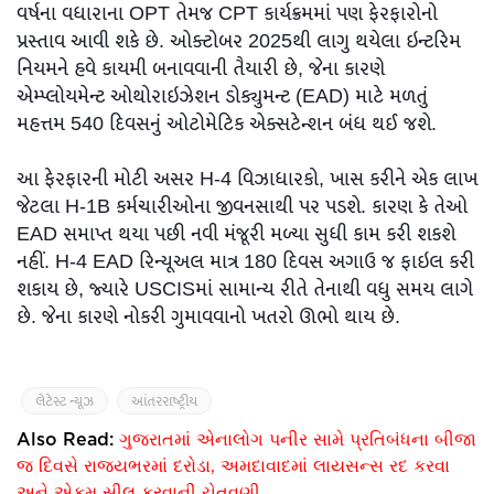
વર્ષના વધારાના OPT તેમજ CPT કાર્યક્રમમાં પણ ફેરફારોનો
પ્રસ્તાવ આવી શકે છે. ઓક્ટોબર 2025થી લાગુ થયેલા ઇન્ટરિમ
નિયમને હવે કાયમી બનાવવાની તૈયારી છે, જેના કારણે
એમ્પ્લોયમેન્ટ ઓથોરાઇઝેશન ડોક્યુમન્ટ (EAD) માટે મળતું
મહત્તમ 540 દિવસનું ઓટોમેટિક એક્સટેન્શન બંધ થઈ જશે.
આ ફેરફારની મોટી અસર H-4 વિઝાધારકો, ખાસ કરીને એક લાખ
જેટલા H-1B કર્મચારીઓના જીવનસાથી પર પડશે. કારણ કે તેઓ
EAD સમાપ્ત થયા પછી નવી મંજૂરી મળ્યા સુધી કામ કરી શકશે
નહીં. H-4 EAD રિન્યૂઅલ માત્ર 180 દિવસ અગાઉ જ ફાઇલ કરી
શકાય છે, જ્યારે USCISમાં સામાન્ય રીતે તેનાથી વધુ સમય લાગે
છે. જેના કારણે નોકરી ગુમાવવાનો ખતરો ઊભો થાય છે.
લેટેસ્ટ ન્યૂઝ
આંતરરાષ્ટ્રીય
Also Read:
ગુજરાતમાં એનાલોગ પનીર સામે પ્રતિબંધના બીજા
જ દિવસે રાજ્યભરમાં દરોડા, અમદાવાદમાં લાયસન્સ રદ કરવા
અને એકમ સીલ કરવાની ચેતવણી