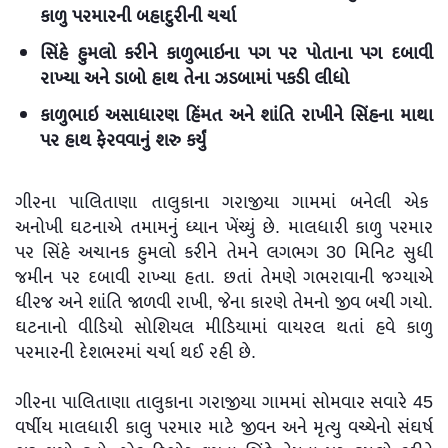
કાળુ પરમારની બહાદુરીની ચર્ચા
સિંહે હુમલો કરીને કાળુભાઇના પગ પર પોતાના પગ દબાવી
રાખ્યા અને ડાબો હાથ તેના ઝડબામાં પકડી લીધો
કાળુભાઇ અસાધારણ હિંમત અને શાંતિ રાખીને સિંહના માથા
પર હાથ ફેરવવાનું શરુ કર્યું
ગીરના પાલિતાણા તાલુકાના ગરાજીયા ગામમાં બનેલી એક
અનોખી ઘટનાએ તમામનું ધ્યાન ખેંચ્યું છે. માલધારી કાળુ પરમાર
પર સિંહે અચાનક હુમલો કરીને તેમને લગભગ 30 મિનિટ સુધી
જમીન પર દબાવી રાખ્યા હતા. છતાં તેમણે ગભરાવાની જગ્યાએ
ધીરજ અને શાંતિ જાળવી રાખી, જેના કારણે તેમનો જીવ બચી ગયો.
ઘટનાનો વીડિયો સોશિયલ મીડિયામાં વાયરલ થતાં હવે કાળુ
પરમારની દેશભરમાં ચર્ચા થઈ રહી છે.
ગીરના પાલિતાણા તાલુકાના ગરાજીયા ગામમાં સોમવાર સવારે 45
વર્ષીય માલધારી કાલુ પરમાર માટે જીવન અને મૃત્યુ વચ્ચેનો સંઘર્ષ