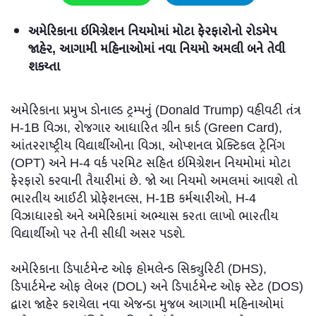
અમેરિકાના ઇમિગ્રેશન નિયમોમાં મોટા ફેરફારોનો રોડમેપ
જાહેર, આગામી મહિનાઓમાં નવા નિયમો અમલી બને તેવી
શકય્તા
અમેરિકાના પ્રમુખ ડોનાલ્ડ ટ્રમ્પનું (Donald Trump) વહીવટી તંત્ર
H-1B વિઝા, રોજગાર આધારિત ગ્રીન કાર્ડ (Green Card),
આંતરરાષ્ટ્રીય વિદ્યાર્થીઓના વિઝા, ઓપ્શનલ પ્રેક્ટિકલ ટ્રેનિંગ
(OPT) અને H-4 વર્ક પરમિટ સહિત ઇમિગ્રેશન નિયમોમાં મોટા
ફેરફારો કરવાની તૈયારીમાં છે. જો આ નિયમો અમલમાં આવશે તો
ભારતીય આઈટી પ્રોફેશનલ્સ, H-1B કર્મચારીઓ, H-4
વિઝાધારકો અને અમેરિકામાં અભ્યાસ કરતા લાખો ભારતીય
વિદ્યાર્થીઓ પર તેની સીધી અસર પડશે.
અમેરિકાના ડિપાર્ટમેન્ટ ઓફ હોમલેન્ડ સિક્યુરિટી (DHS),
ડિપાર્ટમેન્ટ ઓફ લેબર (DOL) અને ડિપાર્ટમેન્ટ ઓફ સ્ટેટ (DOS)
દ્વારા જાહેર કરાયેલા નવા એજન્ડા મુજબ આગામી મહિનાઓમાં