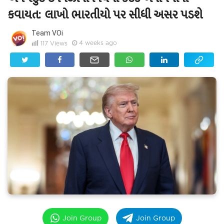
કવાયત: લાખો ભારતીયો પર સીધી અસર પડશે
Team VOi
4 weeks ago
117
Views
Join Group
Join Group