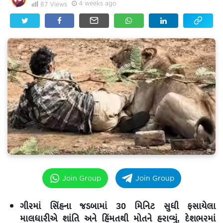
4 weeks ago
87
Views
Join Group
Join Group
ગીરમાં સિંહના જડબામાં 30 મિનિટ સુધી ફસાયેલા
માલધારીએ શાંતિ અને હિંમતથી મોતને હરાવ્યું, દેશભરમાં