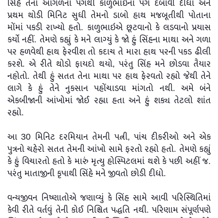
સિંહે તેના આગળના પગથી કાળુભાઇના પગ દબાવી દીધા અને
પ્રથમ થોડી મિનિટ સુધી તેમનો ડાબો હાથ મજબૂતીથી પોતાના
મોંમાં પકડી રાખ્યો હતો. કાળુભાઇએ છૂટવાનો કે લડવાનો પ્રયાસ
કર્યો નહીં. તેમણે કહ્યું કે મને લાગ્યું કે જો હું સિંહના માથા અને ગળા
પર હળવેથી હાથ ફેરવીશ તો કદાચ તે મારા હાથ પરની પકડ ઢીલી
કરશે. એ રીતે થોડો ફાયદો થયો, પરંતુ સિંહ મને છોડવા તૈયાર
નહોતો. તેથી હું સતત તેના માથા પર હાથ ફેરવતો રહ્યો જેથી તેને
લાગે કે હું તેને નુકસાન પહોંચાડવા માંગતો નથી. અમે બંને
એકબીજાની આંખોમાં જોઈ રહ્યા હતા અને હું શક્ય તેટલો શાંત
રહ્યો.
આ 30 મિનિટ દરમિયાન તેમની પત્ની, પાંચ દીકરીઓ અને એક
પુત્રનો ચહેરો સતત તેમની આંખો સામે ફરતો રહ્યો હતો. તેમણે કહ્યું
કે હું વિચારતો હતો કે મારું મૃત્યુ હોસ્પિટલમાં થશે કે પછી અહીં જ.
પરંતુ માતાજીની કૃપાથી સિંહે મને જીવતો છોડી દીધો.
વન્યજીવન નિષ્ણાતોએ જણાવ્યું કે સિંહ સામે આવી પરિસ્થિતિમાં
કેવી રીતે વર્તવું તેની કોઈ નિશ્ચિત પદ્ધતિ નથી. પરિણામ સંપૂર્ણપણે