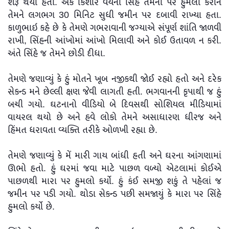
શરૂ થયો હતો. એક કિશોર વયના સિંહે તેમના પર હુમલો કરીને
તેમને લગભગ 30 મિનિટ સુધી જમીન પર દબાવી રાખ્યા હતા.
કાળુભાઇ કહે છે કે તેમણે ગભરાવાની જગ્યાએ સંપૂર્ણ શાંતિ જાળવી
રાખી, સિંહની આંખોમાં આંખો મિલાવી અને કોઈ ઉતાવળ ન કરી.
અંતે સિંહે જ તેમને છોડી દીધા.
તેમણે જણાવ્યું કે હું મોતને ખૂબ નજીકથી જોઈ રહ્યો હતો અને દરેક
સેકન્ડ મને છેલ્લી ક્ષણ જેવી લાગતી હતી. ભગવાનની કૃપાથી જ હું
બચી ગયો. ઘટનાનો વીડિયો બે દિવસથી સોશિયલ મીડિયામાં
વાયરલ થયો છે અને હવે લોકો તેમને અસાધારણ ધીરજ અને
હિંમત ધરાવતા વ્યક્તિ તરીકે ઓળખી રહ્યા છે.
તેમણે જણાવ્યું કે મેં મારી ગાય બાંધી હતી અને ઘરના આંગણામાં
ઊભો હતો. હું ઘરમાં જવા માટે પાછળ વળ્યો એટલામાં કોઈએ
પાછળથી મારા પર હુમલો કર્યો. હું કંઈ સમજી શકું તે પહેલાં જ
જમીન પર પડી ગયો. થોડા સેકન્ડ પછી સમજાયું કે મારા પર સિંહે
હુમલો કર્યો છે.