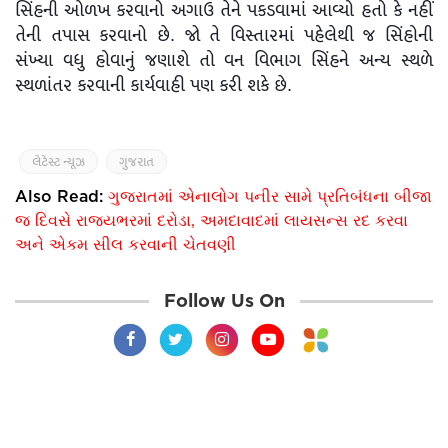
સિંહની ઓળખ કરવાનો અગાઉ તેને પકડવામાં આવ્યો હતો કે નહીં
તેની તપાસ કરવાનો છે. જો તે વિસ્તારમાં પહેલેથી જ સિંહોની
સંખ્યા વધુ હોવાનું જણાશે તો વન વિભાગ સિંહને અન્ય સ્થળે
સ્થળાંતર કરવાની કાર્યવાહી પણ કરી શકે છે.
લેટેસ્ટ ન્યૂઝ
ગુજરાત
Also Read:
ગુજરાતમાં એનાલોગ પનીર સામે પ્રતિબંધના બીજા
જ દિવસે રાજ્યભરમાં દરોડા, અમદાવાદમાં લાયસન્સ રદ કરવા
અને એકમ સીલ કરવાની ચેતવણી
Follow Us On