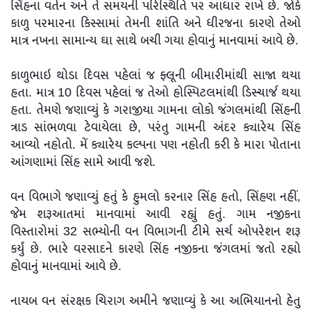
સિંહના વર્તન અને તે સમયની પરિસ્થિતિ પર આધાર રાખે છે. જોકે
કાળુ પરમારના કિસ્સામાં તેમની શાંતિ અને ધીરજના કારણે તેઓ
માત્ર નખના સામાન્ય ઘા સાથે બચી ગયા હોવાનું માનવામાં આવે છે.
કાળુભાઇ થોડા દિવસ પહેલાં જ ફ્લૂની બીમારીમાંથી સાજા થયા
હતા. માત્ર 10 દિવસ પહેલાં જ તેઓ હોસ્પિટલમાંથી ડિસ્ચાર્જ થયા
હતા. તેમણે જણાવ્યું કે ગરાજીયા ગામના લોકો જંગલમાંથી સિંહની
ત્રાડ સાંભળવા ટેવાયેલા છે, પરંતુ ગામની અંદર ક્યારેય સિંહ
આવ્યો નહોતો. મેં ક્યારેય કલ્પના પણ નહોતી કરી કે મારા પોતાના
આંગણામાં સિંહ સામે આવી જશે.
વન વિભાગે જણાવ્યું હતું કે હુમલો કરનાર સિંહ હતો, સિંહણ નહીં,
જેમ શરૂઆતમાં માનવામાં આવી રહ્યું હતું. ગામ નજીકના
વિસ્તારોમાં 32 સભ્યોની વન વિભાગની ટીમે સર્ચ ઓપરેશન શરૂ
કર્યું છે. ભારે વરસાદને કારણે સિંહ નજીકના જંગલમાં જતો રહ્યો
હોવાનું માનવામાં આવે છે.
નાયબ વન સંરક્ષક ચિરાગ અમીને જણાવ્યું કે આ અભિયાનનો હેતુ