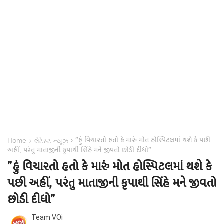
”હું વિચારતો હતો કે મારું મોત હોસ્પિટલમાં થશે કે પછી
›
›
Home
લેટેસ્ટ ન્યૂઝ
અહીં, પરંતુ માતાજીની કૃપાથી સિંહે મને જીવતો છોડી દીધો”
”હું વિચારતો હતો કે મારું મોત હોસ્પિટલમાં થશે કે
પછી અહીં, પરંતુ માતાજીની કૃપાથી સિંહે મને જીવતો
છોડી દીધો”
Team VOi