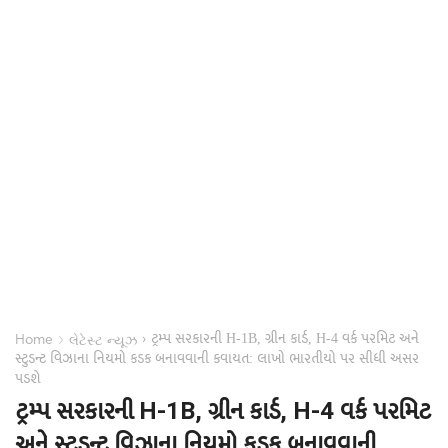
ટ્રમ્પ સરકારની H-1B, ગ્રીન કાર્ડ, H-4 વર્ક પરમિટ અને
›
›
Home
લેટેસ્ટ ન્યૂઝ
સ્ટુડન્ટ વિઝાના નિયમો કડક બનાવવાની કવાયત: લાખો ભારતીયો પર સીધી અસર
પડશે
ટ્રમ્પ સરકારની H-1B, ગ્રીન કાર્ડ, H-4 વર્ક પરમિટ
અને સ્ટુડન્ટ વિઝાના નિયમો કડક બનાવવાની