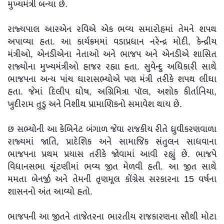
મુખ્યમંત્રી બન્યા છે.
રાજ્યપાલ આરએન રવિએ એક ભવ્ય સમારોહમાં તેમને શપથ
અપાવ્યા હતા. આ કાર્યક્રમમાં વડાપ્રધાન નરેન્દ્ર મોદી, કેન્દ્રીય
મંત્રીઓ, એનડીએના નેતાઓ અને ભાજપ અને એનડીએ શાસિત
રાજ્યોના મુખ્યમંત્રીઓ હાજર રહ્યા હતા. સુવેન્દુ અધિકારી સાથે
ભાજપના અન્ય પાંચ ધારાસભ્યોએ પણ મંત્રી તરીકે શપથ લીધા
હતા. જેમાં દિલીપ ઘોષ, અગ્નિમિત્રા પૉલ, અશોક કીર્તાનિયા,
ખુદીરામ તુડુ અને નિશીથ પ્રામાણિકનો સમાવેશ થાય છે.
છ સભ્યોની આ કેબિનેટ બંગાળ જેવા રાજકીય રીતે ધ્રુવીકરણવાળા
રાજ્યમાં જાતિ, પ્રાદેશિક અને સામાજિક સંતુલન સાધવાના
ભાજપના પ્રથમ પ્રયાસ તરીકે જોવામાં આવી રહ્યું છે. ભાજપે
વિધાનસભા ચૂંટણીમાં ભવ્ય જીત મેળવી હતી. આ જીત સાથે
મમતા બેનર્જી અને તેમની તૃણમૂલ કોંગ્રેસ સરકારના 15 વર્ષના
શાસનનો અંત આવ્યો હતો.
ભાજપની આ જીતને તાજેતરના ભારતીય રાજકારણના સૌથી મોટા