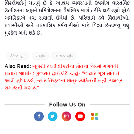
વિશ્લેષકોનું માનવું છે કે આશ્રય વ્યવસ્થાનો ઉપયોગ વાસ્તવિક
ઉત્પીડનના બહાને ઇમિગ્રેશનના વૈકલ્પિક માર્ગ તરીકે થઈ રહ્યો હોઇ
અમેરિકાએ નવા સવાલો ઉમેર્યા છે. પરિણામે હવે વિદ્યાર્થીઓ,
પ્રવાસીઓ અને તાત્કાલિક કર્મચારીઓ માટે વિઝા ઇન્ટરવ્યૂ વધુ
મુશ્કેલ બની શકે છે.
લેટેસ્ટ ન્યૂઝ
રાષ્ટ્રીય
આંતરરાષ્ટ્રીય
Also Read:
ભૂખથી રડતી દીકરીના મોતના કેસમાં ગર્ભવતી
માતાને જામીન: ગુજરાત હાઈકોર્ટે કહ્યું- “જ્યારે ભૂખ માતાને
આવી હદે ધકેલે, ત્યારે નિષ્ફળતા માત્ર વ્યક્તિની નહીં, સમગ્ર
સમાજની ગણાય”
Follow Us On