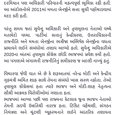
દરમિયાન પણ અધિકારી પરિવારની મહત્વપૂર્ણ ભૂમિકા રહી હતી.
આ આંદોલનોએ 2011માં મમતા બેનર્જીને સત્તા સુધી પહોંચાડવામાં
મદદ કરી હતી.
પરંતુ સમય જતાં સુવેન્દુ અધિકારી અને તૃણમૂલના નેતાઓ વચ્ચે
મતભેદો વધ્યા. પાર્ટીમાં સત્તાનું કેન્દ્રીકરણ, ઉત્તરાધિકારની
રાજનીતિ અને મમતા બેનર્જીના ભત્રીજા અભિષેક બેનર્જીના વધતા
પ્રભાવને લઈને સંબંધોમાં તણાવ આવ્યો હતો. સુવેન્દુ અધિકારીએ
2020ના અંતમાં તૃણમૂલ કોંગ્રેસ છોડી ભાજપમાં પ્રવેશ કર્યો હતો.
આ પગલાએ બંગાળની રાજનીતિનું સમીકરણ જ બદલી નાખ્યું હતું.
વિચારવા જેવી વાત એ છે કે શરૂઆતમાં નરેન્દ્ર મોદી અને કેન્દ્રીય
ગૃહમંત્રી અમિત શાહ સાથે તેમના સંબંધો ખાસ સરળ નહોતા. તેઓ
તૃણમૂલ કોંગ્રેસમાં હતા ત્યારે ભાજપ અને મોદી-શાહ નેતૃત્વના
સૌથી આક્રમક વિરોધીઓમાં ગણાતા હતા.
ભાજપમાં આવ્યા પછી પણ રાજ્યના કેટલાક જૂના ભાજપ નેતાઓ
તેમની ઝડપી ઉન્નતિથી નારાજ હતા. ટિકિટ વહેંચણી, સંગઠન
નિયંત્રણ અને ચૂંટણી વ્યૂહરચનાને લઈને આંતરિક તણાવના