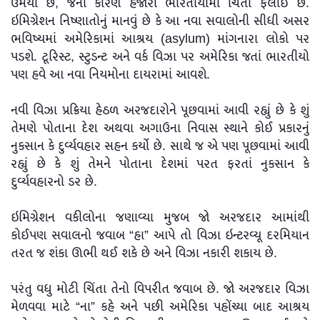
ઉમેર્યા છે, જેના કારણે હજારો ભારતીયોમાં ચિંતા ફેલાઈ છે.
ઇમિગ્રેશન નિષ્ણાતોનું માનવું છે કે આ નવા સવાલોની સીધી અસર
ભવિષ્યમાં અમેરિકામાં આશ્રય (asylum) માંગનારા લોકો પર
પડશે. ટૂરિસ્ટ, સ્ટુડન્ટ અને વર્ક વિઝા પર અમેરિકા જતાં ભારતીયો
પણ હવે આ નવા નિયમોના દાયરામાં આવશે.
નવી વિઝા પ્રક્રિયા હેઠળ અરજદારોને પૂછવામાં આવી રહ્યું છે કે શું
તેમણે પોતાના દેશ અથવા અગાઉના નિવાસ સ્થાને કોઈ પ્રકારનું
નુકસાન કે દુર્વ્યવહાર સહન કર્યો છે. સાથે જ એ પણ પૂછવામાં આવી
રહ્યું છે કે શું તેમને પોતાના દેશમાં પરત ફરતાં નુકસાન કે
દુર્વ્યવહારનો ડર છે.
ઇમિગ્રેશન વકીલોના જણાવ્યા મુજબ જો અરજદાર આમાંથી
કોઈપણ સવાલનો જવાબ “હા” આપે તો વિઝા ઇન્ટરવ્યૂ દરમિયાન
તરત જ શંકા ઊભી થઈ શકે છે અને વિઝા નકારી શકાય છે.
પરંતુ વધુ મોટી ચિંતા તેનો વિપરીત જવાબ છે. જો અરજદાર વિઝા
મેળવવા માટે “ના” કહે અને પછી અમેરિકા પહોંચ્યા બાદ આશ્રય