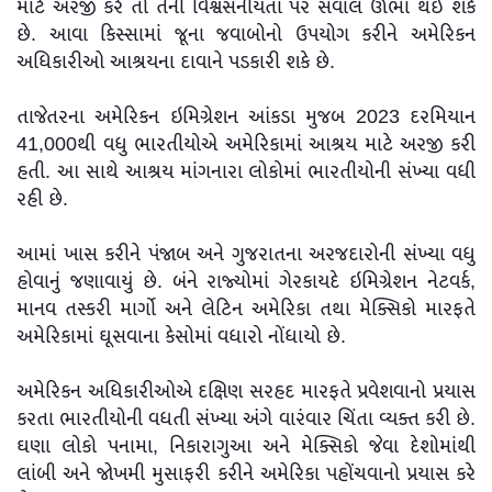
માટે અરજી કરે તો તેની વિશ્વસનીયતા પર સવાલ ઊભા થઈ શકે
છે. આવા કિસ્સામાં જૂના જવાબોનો ઉપયોગ કરીને અમેરિકન
અધિકારીઓ આશ્રયના દાવાને પડકારી શકે છે.
તાજેતરના અમેરિકન ઇમિગ્રેશન આંકડા મુજબ 2023 દરમિયાન
41,000થી વધુ ભારતીયોએ અમેરિકામાં આશ્રય માટે અરજી કરી
હતી. આ સાથે આશ્રય માંગનારા લોકોમાં ભારતીયોની સંખ્યા વધી
રહી છે.
આમાં ખાસ કરીને પંજાબ અને ગુજરાતના અરજદારોની સંખ્યા વધુ
હોવાનું જણાવાયું છે. બંને રાજ્યોમાં ગેરકાયદે ઇમિગ્રેશન નેટવર્ક,
માનવ તસ્કરી માર્ગો અને લેટિન અમેરિકા તથા મેક્સિકો મારફતે
અમેરિકામાં ઘૂસવાના કેસોમાં વધારો નોંધાયો છે.
અમેરિકન અધિકારીઓએ દક્ષિણ સરહદ મારફતે પ્રવેશવાનો પ્રયાસ
કરતા ભારતીયોની વધતી સંખ્યા અંગે વારંવાર ચિંતા વ્યક્ત કરી છે.
ઘણા લોકો પનામા, નિકારાગુઆ અને મેક્સિકો જેવા દેશોમાંથી
લાંબી અને જોખમી મુસાફરી કરીને અમેરિકા પહોંચવાનો પ્રયાસ કરે