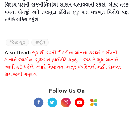
વિરોધ પક્ષની રાજનીતિમાંથી શાસન ચલાવવાની રહેશે. બીજી તરફ
મમતા બેનર્જી અને તૃણમૂલ કોંગ્રેસ હજુ પણ મજબૂત વિરોધ પક્ષ
તરીકે સક્રિય રહેશે.
લેટેસ્ટ ન્યૂઝ
રાષ્ટ્રીય
Also Read:
ભૂખથી રડતી દીકરીના મોતના કેસમાં ગર્ભવતી
માતાને જામીન: ગુજરાત હાઈકોર્ટે કહ્યું- “જ્યારે ભૂખ માતાને
આવી હદે ધકેલે, ત્યારે નિષ્ફળતા માત્ર વ્યક્તિની નહીં, સમગ્ર
સમાજની ગણાય”
Follow Us On