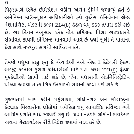
છે.
પિટ્સબર્ગ સ્થિત ઇમિગ્રેશન વકીલ એલેન ફ્રીમેને જણાવ્યું હતું કે
અમેરિકન કાઉન્સ્યુલર અધિકારીઓ હવે યુએસ ઇમિગ્રેશન એન્ડ
નેશનાલિટી એક્ટની કલમ 214(b) હેઠળ વધુ કડક તપાસ કરી શકે
છે. આ નિયમ અનુસાર દરેક નોન ઇમિગ્રન્ટ વિઝા અરજદારને
સંભવિત કાયમી ઇમિગ્રન્ટ માનવામાં આવે છે જ્યાં સુધી તે પોતાના
દેશ સાથે મજબૂત સંબંધો સાબિત ન કરે.
તેમણે વધુમાં કહ્યું હતું કે એચ-1બી અને એલ-1 કેટેગરી હેઠળ
અરજી કરનારા કુશળ કર્મચારીઓ માટે પણ કલમ 221(g) હેઠળ
મુશ્કેલીઓ ઊભી થઈ શકે છે, જેમાં વધારાની એડમિનિસ્ટ્રેટિવ
પ્રક્રિયા અથવા તાત્કાલિક ઇનકારનો સામનો કરવો પડી શકે છે.
ગુજરાતમાં ખાસ કરીને મહેસાણા, ગાંધીનગર અને સૌરાષ્ટ્રના
કેટલાક વિસ્તારોના લોકોમાં અમેરિકા જવું સામાજિક પ્રતિષ્ઠા અને
આર્થિક પ્રગતિ સાથે જોડાઈ ગયું છે. ઘણા નેટવર્ક લોકોની કાયદેસર
અથવા ગેરકાયદેસર રીતે વિદેશ જવામાં મદદ કરે છે.