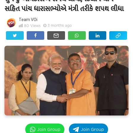
સહિત પાંચ ધારાસભ્યોએ મંત્રી તરીકે શપથ લીધા
Team VOi
3 months ago
80
Views
Join Group
Join Group