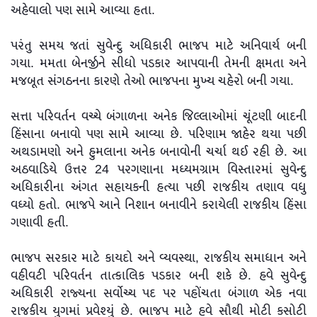
અહેવાલો પણ સામે આવ્યા હતા.
પરંતુ સમય જતાં સુવેન્દુ અધિકારી ભાજપ માટે અનિવાર્ય બની
ગયા. મમતા બેનર્જીને સીધો પડકાર આપવાની તેમની ક્ષમતા અને
મજબૂત સંગઠનના કારણે તેઓ ભાજપના મુખ્ય ચહેરો બની ગયા.
સત્તા પરિવર્તન વચ્ચે બંગાળના અનેક જિલ્લાઓમાં ચૂંટણી બાદની
હિંસાના બનાવો પણ સામે આવ્યા છે. પરિણામ જાહેર થયા પછી
અથડામણો અને હુમલાના અનેક બનાવોની ચર્ચા થઈ રહી છે. આ
અઠવાડિયે ઉત્તર 24 પરગણાના મધ્યમગ્રામ વિસ્તારમાં સુવેન્દુ
અધિકારીના અંગત સહાયકની હત્યા પછી રાજકીય તણાવ વધુ
વધ્યો હતો. ભાજપે આને નિશાન બનાવીને કરાયેલી રાજકીય હિંસા
ગણાવી હતી.
ભાજપ સરકાર માટે કાયદો અને વ્યવસ્થા, રાજકીય સમાધાન અને
વહીવટી પરિવર્તન તાત્કાલિક પડકાર બની શકે છે. હવે સુવેન્દુ
અધિકારી રાજ્યના સર્વોચ્ચ પદ પર પહોંચતા બંગાળ એક નવા
રાજકીય યુગમાં પ્રવેશ્યું છે. ભાજપ માટે હવે સૌથી મોટી કસોટી