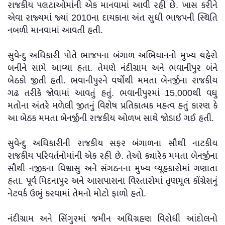
રાજકીય પલટાઓમાંની એક માનવામાં આવી રહી છે. ખાસ કરીને
એવા રાજ્યમાં જ્યાં 2010ના દાયકાના અંત સુધી ભાજપની સ્થિતિ
નબળી માનવામાં આવતી હતી.
સુવેન્દુ અધિકારી પોતે ભાજપના બંગાળ અભિયાનનો મુખ્ય ચહેરો
બનીને સામે આવ્યા હતા. તેમણે નંદીગ્રામ અને ભવાનીપુર બંને
બેઠકો જીતી હતી. ભવાનીપુરને વર્ષોથી મમતા બેનર્જીના રાજકીય
ગઢ તરીકે જોવામાં આવતું હતું. ભવાનીપુરમાં 15,000થી વધુ
મતોના અંતરે મળેલી જીતનું વિશેષ પ્રતિકાત્મક મહત્વ હતું કારણ કે
આ બેઠક મમતા બેનર્જીની રાજકીય ઓળખ સાથે જોડાઈ ગઈ હતી.
સુવેન્દુ અધિકારીની રાજકીય સફર બંગાળના સૌથી નાટકીય
રાજકીય પરિવર્તનોમાંની એક રહી છે. તેઓ ક્યારેક મમતા બેનર્જીના
સૌથી નજીકના વિશ્વાસુ અને સંગઠનના મુખ્ય વ્યૂહકારોમાં ગણાતા
હતા. પૂર્વ મિદનાપુર અને આસપાસના વિસ્તારોમાં તૃણમૂલ કોંગ્રેસનું
નેટવર્ક ઉભું કરવામાં તેમનો મોટો ફાળો હતો.
નંદીગ્રામ અને સિંગુરમાં જમીન અધિગ્રહણ વિરોધી આંદોલનો