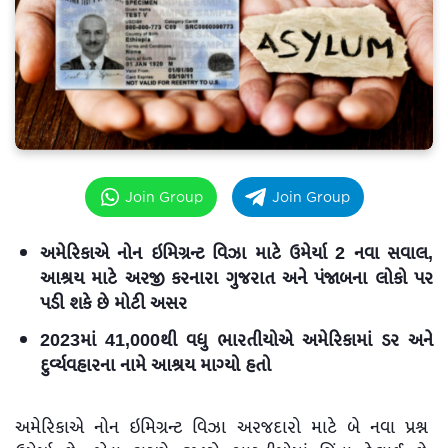
Join Group
Join Group
અમેરિકાએ નોન ઇમિગ્રન્ટ વિઝા માટે ઉમેર્યા 2 નવા સવાલ,
આશ્રય માટે અરજી કરનારા ગુજરાત અને પંજાબના લોકો પર
પડી શકે છે મોટી અસર
2023માં 41,000થી વધુ ભારતીયોએ અમેરિકામાં ડર અને
દુર્વ્યવહારના નામે આશ્રય માગ્યો હતો
અમેરિકાએ નોન ઇમિગ્રન્ટ વિઝા અરજદારો માટે બે નવા પ્રશ્ન