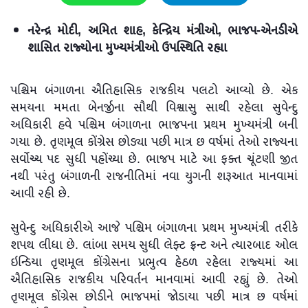
નરેન્દ્ર મોદી, અમિત શાહ, કેન્દ્રિય મંત્રીઓ, ભાજપ-એનડીએ
શાસિત રાજ્યોના મુખ્યમંત્રીઓ ઉપસ્થિતિ રહ્યા
પશ્ચિમ બંગાળના ઐતિહાસિક રાજકીય પલટો આવ્યો છે. એક
સમયના મમતા બેનર્જીના સૌથી વિશ્વાસુ સાથી રહેલા સુવેન્દુ
અધિકારી હવે પશ્ચિમ બંગાળના ભાજપના પ્રથમ મુખ્યમંત્રી બની
ગયા છે. તૃણમૂલ કોંગ્રેસ છોડ્યા પછી માત્ર છ વર્ષમાં તેઓ રાજ્યના
સર્વોચ્ચ પદ સુધી પહોંચ્યા છે. ભાજપ માટે આ ફક્ત ચૂંટણી જીત
નથી પરંતુ બંગાળની રાજનીતિમાં નવા યુગની શરૂઆત માનવામાં
આવી રહી છે.
સુવેન્દુ અધિકારીએ આજે પશ્ચિમ બંગાળના પ્રથમ મુખ્યમંત્રી તરીકે
શપથ લીધા છે. લાંબા સમય સુધી લેફ્ટ ફ્રન્ટ અને ત્યારબાદ ઓલ
ઇન્ડિયા તૃણમૂલ કોંગ્રેસના પ્રભુત્વ હેઠળ રહેલા રાજ્યમાં આ
ઐતિહાસિક રાજકીય પરિવર્તન માનવામાં આવી રહ્યું છે. તેઓ
તૃણમૂલ કોંગ્રેસ છોડીને ભાજપમાં જોડાયા પછી માત્ર છ વર્ષમાં