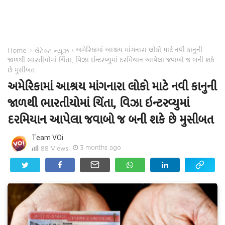
અમેરિકામાં આશ્રય માંગનારા લોકો માટે નવી કાનુની
›
›
Home
લેટેસ્ટ ન્યૂઝ
જાળથી ભારતીયોમાં ચિંતા, વિઝા ઇન્ટરવ્યુમાં દરમિયાન આપેલા જવાબો જ બની શકે
છે મુસીબત
અમેરિકામાં આશ્રય માંગનારા લોકો માટે નવી કાનુની
જાળથી ભારતીયોમાં ચિંતા, વિઝા ઇન્ટરવ્યુમાં
દરમિયાન આપેલા જવાબો જ બની શકે છે મુસીબત
Team VOi
3 months ago
88
Views