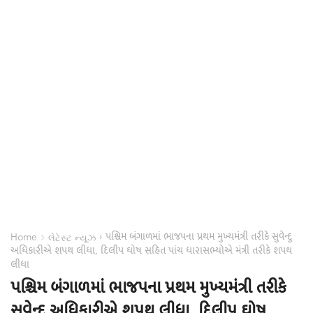
પશ્ચિમ બંગાળમાં ભાજપના પ્રથમ મુખ્યમંત્રી તરીકે સુવેન્દુ
›
›
Home
લેટેસ્ટ ન્યૂઝ
અધિકારીએ શપથ લીધા, દિલીપ ઘોષ સહિત પાંચ ધારાસભ્યોએ મંત્રી તરીકે શપથ
લીધા
પશ્ચિમ બંગાળમાં ભાજપના પ્રથમ મુખ્યમંત્રી તરીકે
સુવેન્દુ અધિકારીએ શપથ લીધા, દિલીપ ઘોષ