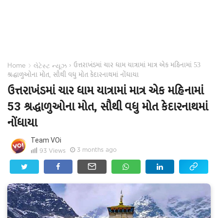
ઉત્તરાખંડમાં ચાર ધામ યાત્રામાં માત્ર એક મહિનામાં 53
›
›
Home
લેટેસ્ટ ન્યૂઝ
શ્રદ્ધાળુઓના મોત, સૌથી વધુ મોત કેદારનાથમાં નોંધાયા
ઉત્તરાખંડમાં ચાર ધામ યાત્રામાં માત્ર એક મહિનામાં
53 શ્રદ્ધાળુઓના મોત, સૌથી વધુ મોત કેદારનાથમાં
નોંધાયા
Team VOi
3 months ago
93
Views