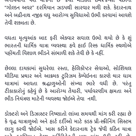
બનાવવાની પણ યોજના છે જેથી મેડિકલ ઇમરજન્સી પછીના
“ગોલ્ડન અવર” દરમિયાન ઝડપથી સારવાર મળી શકે. કેદારનાથ
અને બદ્રીનાથ નજીક વધુ આરોગ્ય સુવિધાઓ ઉભી કરવામાં આવશે
તેવી શક્યતા છે.
વધતા મૃત્યુઆંક બાદ ફરી એકવાર સવાલ ઉભો થયો છે કે શું
ભારતની ધાર્મિક યાત્રા વ્યવસ્થા હવે હાઈ રિસ્ક ધાર્મિક સ્થળોએ
પહોંચતી વિશાળ ભીડને સંભાળી શકે તેવી છે કે નહીં.
છેલ્લા દાયકામાં સુધરેલા રસ્તા, હેલિકોપ્ટર સેવાઓ, સોશિયલ
મીડિયા પ્રચાર અને આક્રમક ટુરિઝમ કેમ્પેઇનના કારણે ચાર ધામ
યાત્રામાં આવતા શ્રદ્ધાળુઓની સંખ્યા ભારે વધી છે. પરંતુ
ટીકાકારોનું કહેવું છે કે આરોગ્ય તૈયારી, પર્યાવરણીય ક્ષમતા અને
ભીડ નિયંત્રણ માટેની વ્યવસ્થા જોઇએ તેવા નથી.
ડોક્ટરો અને ડિઝાસ્ટર નિષ્ણાતો લાંબા સમયથી માંગ કરી રહ્યા છે
કે વૃદ્ધ યાત્રાળુઓ અને હાર્ટ દર્દીઓ માટે કડક પ્રી-સ્ક્રીનિંગ સિસ્ટમ
લાગુ કરવી જોઈએ. ખાસ કરીને કેદારનાથ ટ્રેક જેવી કઠિન યાત્રા