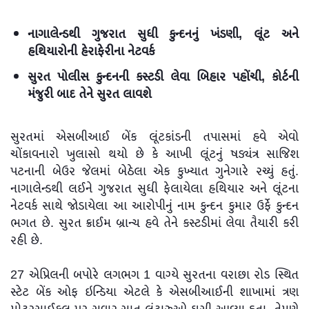
નાગાલેન્ડથી ગુજરાત સુધી કુન્દનનું ખંડણી, લૂંટ અને
હથિયારોની હેરાફેરીના નેટવર્ક
સુરત પોલીસ કુન્દનની કસ્ટડી લેવા બિહાર પહોંચી, કોર્ટની
મંજુરી બાદ તેને સુરત લાવશે
સુરતમાં એસબીઆઈ બેંક લૂંટકાંડની તપાસમાં હવે એવો
ચોંકાવનારો ખુલાસો થયો છે કે આખી લૂંટનું ષડ્યંત્ર સાજિશ
પટનાની બેઉર જેલમાં બેઠેલા એક કુખ્યાત ગુનેગારે રચ્યું હતું.
નાગાલેન્ડથી લઈને ગુજરાત સુધી ફેલાયેલા હથિયાર અને લૂંટના
નેટવર્ક સાથે જોડાયેલા આ આરોપીનું નામ કુન્દન કુમાર ઉર્ફે કુન્દન
ભગત છે. સુરત ક્રાઈમ બ્રાન્ચ હવે તેને કસ્ટડીમાં લેવા તૈયારી કરી
રહી છે.
27 એપ્રિલની બપોરે લગભગ 1 વાગ્યે સુરતના વરાછા રોડ સ્થિત
સ્ટેટ બેંક ઓફ ઇન્ડિયા એટલે કે એસબીઆઈની શાખામાં ત્રણ