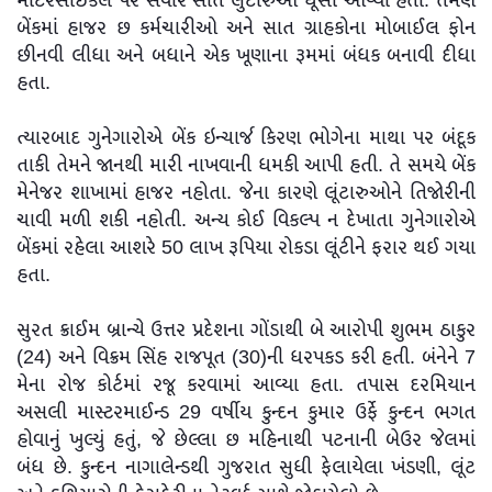
મોટરસાઈકલ પર સવાર સાત લુંટારુઓ ઘૂસી આવ્યા હતા. તેમણે
બેંકમાં હાજર છ કર્મચારીઓ અને સાત ગ્રાહકોના મોબાઈલ ફોન
છીનવી લીધા અને બધાને એક ખૂણાના રૂમમાં બંધક બનાવી દીધા
હતા.
ત્યારબાદ ગુનેગારોએ બેંક ઇન્ચાર્જ કિરણ ભોગેના માથા પર બંદૂક
તાકી તેમને જાનથી મારી નાખવાની ધમકી આપી હતી. તે સમયે બેંક
મેનેજર શાખામાં હાજર નહોતા. જેના કારણે લૂંટારુઓને તિજોરીની
ચાવી મળી શકી નહોતી. અન્ય કોઈ વિકલ્પ ન દેખાતા ગુનેગારોએ
બેંકમાં રહેલા આશરે 50 લાખ રૂપિયા રોકડા લૂંટીને ફરાર થઈ ગયા
હતા.
સુરત ક્રાઈમ બ્રાન્ચે ઉત્તર પ્રદેશના ગોંડાથી બે આરોપી શુભમ ઠાકુર
(24) અને વિક્રમ સિંહ રાજપૂત (30)ની ધરપકડ કરી હતી. બંનેને 7
મેના રોજ કોર્ટમાં રજૂ કરવામાં આવ્યા હતા. તપાસ દરમિયાન
અસલી માસ્ટરમાઈન્ડ 29 વર્ષીય કુન્દન કુમાર ઉર્ફે કુન્દન ભગત
હોવાનું ખુલ્યું હતું, જે છેલ્લા છ મહિનાથી પટનાની બેઉર જેલમાં
બંધ છે. કુન્દન નાગાલેન્ડથી ગુજરાત સુધી ફેલાયેલા ખંડણી, લૂંટ