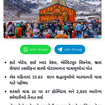
Join Group
Join Group
હાર્ટ એટેક, હાઈ બ્લડ પ્રેશર, એલ્ટિટ્યુડ સિકનેસ, શ્વાસ
લેવામાં તકલીફના કારણે મોટાભાગના યાત્રાળુઓના મોત
એક મહિનામાં 15.63 લાખ શ્રદ્ધાળુઓએ ચારધામની યાત્રા
માટે પહોંચ્યા
સરકારે યાત્રા રૂટ પર 47 હોસ્પિટલ અને 2,820 આરોગ્ય
કર્મચારીઓ તૈનાત કર્યા