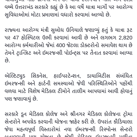
વચ્ચે ઉત્તરાખંડ સરકારે કહ્યું છે કે આ વર્ષે યાત્રા માર્ગો પર આરોગ્ય
સુવિધાઓમાં મોટા પ્રમાણમાં વધારો કરવામાં આવ્યો છે.
રાજ્યના આરોગ્ય મંત્રી સુબોધ ઉનિયાલે જણાવ્યું હતું કે યાત્રા રૂટ
પર 47 હોસ્પિટલ ઉભી કરવામાં આવી છે અને લગભગ 2,820
આરોગ્ય કર્મચારીઓ જેમાં 400 જેટલા ડોક્ટરોનો સમાવેશ થાય છે
તેમને ટ્રાન્ઝિટ અને ઇમરજન્સી પોઇન્ટ્સ પર તૈનાત કરવામાં આવ્યા
છે.
એલ્ટિટ્યુડ સિકનેસ, હાઈપરટેન્શન, ડાયાબિટીસ સંબંધિત
ઇમરજન્સી અને હાર્ટની સમસ્યાઓ જેવી પરિસ્થિતિઓને પહોંચી
વળવા માટે વિશેષ મેડિકલ ટીમોને તાલીમ આપવામાં આવી હોવાનું
પણ જણાવાયું છે.
સરકારે ડૂન મેડિકલ કોલેજ અને શ્રીનગર મેડિકલ કોલેજના ટ્રોમા
સેન્ટરોને અપગ્રેડ કરવાની યોજના જાહેર કરી છે. ઉપરાંત કૌડિયાલા
જેવા મહત્વપૂર્ણ વિસ્તારોમાં નવા ઇમરજન્સી રિસ્પોન્સ સેન્ટરો