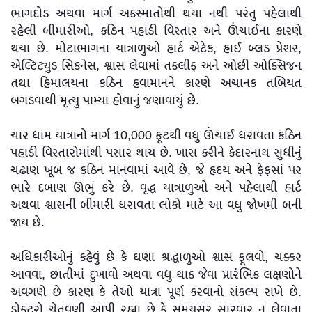
ભાગદોડ અથવા માર્ગ અકસ્માતોથી થયા નથી પરંતુ પહેલાથી
રહેલી બીમારીઓ, કઠિન પહાડી વિસ્તાર અને ઊંચાઈના કારણે
થયા છે. મોટાભાગના યાત્રાળુઓ હાર્ટ એટેક, હાઈ બ્લડ પ્રેશર,
એલ્ટિટ્યુડ સિકનેસ, શ્વાસ લેવામાં તકલીફ અને ઓછી ઓક્સિજન
તથા હિમાલયના કઠિન હવામાનને કારણે અચાનક તબિયત
બગડવાથી મૃત્યુ પામ્યા હોવાનું જણાવાયું છે.
ચાર ધામ યાત્રાનો માર્ગ 10,000 ફૂટથી વધુ ઊંચાઈ ધરાવતા કઠિન
પહાડી વિસ્તારોમાંથી પસાર થાય છે. ખાસ કરીને કેદારનાથ સુધીનું
ચઢાણ ખૂબ જ કઠિન માનવામાં આવે છે, જે હૃદય અને ફેફસાં પર
ભારે દબાણ ઊભું કરે છે. વૃદ્ધ યાત્રાળુઓ અને પહેલાથી હાર્ટ
અથવા શ્વાસની બીમારી ધરાવતા લોકો માટે આ વધુ જોખમી બની
જાય છે.
અધિકારીઓનું કહેવું છે કે ઘણા શ્રદ્ધાળુઓ શ્વાસ ફૂલવો, ચક્કર
આવવા, છાતીમાં દુખાવો અથવા વધુ થાક જેવા પ્રારંભિક લક્ષણોને
અવગણે છે કારણ કે તેઓ યાત્રા પૂર્ણ કરવાનો સંકલ્પ રાખે છે.
ડોક્ટરો ચેતવણી આપી રહ્યા છે કે સમયસર સારવાર ન લેવાતા