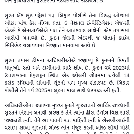
અને હથિયારોની હેરાફેરીના નેટવર્ક સાથે જોડાયેલો છે.
સુરત બેંક લૂંટ પહેલાં પણ બિહાર પોલીસે તેના વિરુદ્ધ ઓછામાં
ઓછા પાંચ કેસ નોંધ્યા હતા. ઉ નેશનલ ઇન્વેસ્ટિગેશન એજન્સી
એટલે કે એનઆઈએએ પણ તેને આતંકવાદ સાથેની એક તપાસમાં
આરોપી બનાવ્યો છે. કુન્દન જેલની અંદરથી જ પોતાનું ક્રાઈમ
સિન્ડિકેટ ચલાવવામાં નિષ્ણાત માનવામાં આવે છે.
સુરત તપાસ ટીમના અધિકારીઓએ જણાવ્યું કે કુન્દનને કિંમતી
ધાતુઓ, રત્નો અને દાગીનાનો ભારે શોખ છે. કુન્દન વર્ષ 2023માં
ઉત્તરાખંડના દેહરાદૂન સ્થિત એક જ્વેલરી શોરૂમમાં થયેલી 14
કરોડ રૂપિયાની સોનાની લૂંટનો પણ મુખ્ય શંકાસ્પદ છે. બિહાર
પોલીસે તેને વર્ષ 2025માં લૂંટના માલ સાથે ધરપકડ કરી હતી.
અધિકારીઓના જણાવ્યા મુજબ કુન્દને ગુજરાતની આર્થિક રાજધાની
સુરતને નિશાન બનાવી કારણ કે તેને ત્યાંના હીરા ઉદ્યોગ વિશે સારી
જાણકારી હતી. તેને આ વાતની પણ માહિતી હતી કે એસબીઆઈની
વરાછા શાખા સુરતમાં ગોલ્ડ લોન મંજૂર કરતી બીજી સૌથી મોટી