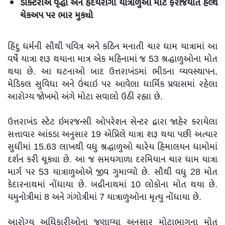
ડોક્ટરોએ વૃદ્ધો અને હૃદયરોગી યાત્રાળુઓ માટે ફરજિયાત હેલ્થ
ચેકઅપ પર ભાર મુક્યો
હિંદુ ધર્મની સૌથી પવિત્ર અને કઠિન મનાતી ચાર ધામ યાત્રામાં આ
વર્ષે યાત્રા શરૂ થયાના માત્ર એક મહિનામાં જ 53 શ્રદ્ધાળુઓના મોત
થયા છે. આ ઘટનાઓ બાદ ઉત્તરાખંડમાં ભીડના વ્યવસ્થાપન,
મેડિકલ સુવિધા અને ઉંચાઇ પર આવેલા ધાર્મિક પ્રવાસમાં રહેલા
આરોગ્ય જોખમો અંગે મોટા સવાલો ઉઠી રહ્યા છે.
ઉત્તરાખંડ સ્ટેટ ઇમરજન્સી ઓપરેશન સેન્ટર દ્વારા જાહેર કરાયેલા
સત્તાવાર આંકડા અનુસાર 19 એપ્રિલે યાત્રા શરૂ થયા પછી અત્યાર
સુધીમાં 15.63 લાખથી વધુ શ્રદ્ધાળુઓ ચારેય હિમાલયન ધામોમાં
દર્શન કરી ચૂક્યા છે. આ જ સમયગાળા દરમિયાન ચાર ધામ યાત્રા
માર્ગ પર 53 યાત્રાળુઓએ જીવ ગુમાવ્યો છે. સૌથી વધુ 28 મોત
કેદારનાથમાં નોંધાયા છે. બદ્રીનાથમાં 10 લોકોના મોત થયા છે.
યમુનોત્રીમાં 8 અને ગંગોત્રીમાં 7 યાત્રાળુઓના મૃત્યુ નોંધાયા છે.
આરોગ્ય અધિકારીઓના જણાવ્યા અનુસાર મોટાભાગના મોત