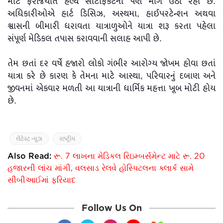
માટે ફરજિયાત હેલ્થ સર્ટિફિકેટની પણ માંગ ઉઠી રહી છે.
અધિકારીઓએ હાર્ટ ડિસિઝ, અસ્થમા, હાઈપરટેન્શન અથવા
શ્વાસની બીમારી ધરાવતા યાત્રાળુઓને યાત્રા શરૂ કરતા પહેલા
સંપૂર્ણ મેડિકલ તપાસ કરાવવાની સલાહ આપી છે.
તેમ છતાં દર વર્ષે હજારો લોકો ગંભીર આરોગ્ય જોખમ હોવા છતાં
યાત્રા કરે છે કારણ કે તેમના માટે આસ્થા, પરિવારનું દબાણ અને
જીવનમાં એકવાર મળતી આ યાત્રાની ધાર્મિક મહત્તા ખૂબ મોટી હોય
છે.
લેટેસ્ટ ન્યૂઝ
રાષ્ટ્રીય
Also Read:
રૂ. 7 લાખના મેડિકલ રિઇમ્બર્સમેન્ટ માટે રૂ. 20
હજારની લાંચ માંગી, વલસાડ રેલવે હોસ્પિટલના ક્લાર્ક સામે
સીબીઆઈમાં ફરિયાદ
Follow Us On