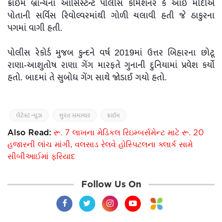
ક્રાઈમ બ્રાન્ચના આસિસ્ટન્ટ પોલીસ કમિશનર કે આઈ મોદીએ
પોતાની સર્વિસ રિવોલ્વરમાંથી ગોળી ચલાવી હતી જે ઠાકુરના
પગમાં વાગી હતી.
પોલીસ રેકોર્ડ મુજબ કુન્દને વર્ષ 2019માં ઉત્તર બિહારના છોટૂ
રાણા-આશુતોષ રાણા ગેંગ મારફતે ગુનાની દુનિયામાં પ્રવેશ કર્યો
હતો. બાદમાં તે સુબોધ ગેંગ સાથે જોડાઈ ગયો હતો.
લેટેસ્ટ ન્યૂઝ
સુરત સમાચાર
ક્રાઇમ
Also Read:
રૂ. 7 લાખના મેડિકલ રિઇમ્બર્સમેન્ટ માટે રૂ. 20
હજારની લાંચ માંગી, વલસાડ રેલવે હોસ્પિટલના ક્લાર્ક સામે
સીબીઆઈમાં ફરિયાદ
Follow Us On