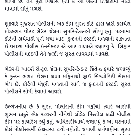
શાખા છે. તેને પૂરો વિશ્વાસ હતો કે આ બેંકની તિજોરીમાં મોટી
માત્રામાં સોનું મળશે.
શુક્રવારે ગુજરાત પોલીસની એક ટીમે સુરત કોર્ટ દ્વારા જારી કરાયેલ
પ્રોડક્શન વોરંટ બેઉર જેલના સુપરિન્ટેન્ડન્ટને સોંપ્યું હતું. પટનામાં
કોર્ટની કાર્યવાહી પૂર્ણ થયા બાદ કુન્દનની કસ્ટડી મળવાની શક્યતા
છે.વરાછા પોલીસ ઇન્સ્પેક્ટર એ આર વાળાએ જણાવ્યું કે બિહાર
પોલીસની મદદથી તેને જલ્દી જ સુરત લાવવામાં આવશે.
બેઉરની આદર્શ સેન્ટ્રલ જેલના સુપરિન્ટેન્ડન્ટ જિતેન્દ્ર કુમારે જણાવ્યું
કે કુન્દન ભગત છેલ્લા ઘણા મહિનાથી હાઈ સિક્યોરિટી સેલમાં
બંધ છે. કોર્ટથી મંજૂરી મળતાની સાથે જ કુન્દનની કસ્ટડી સુરત
પોલીસને સોંપી દેવામાં આવશે.
ઉલ્લેખનીય છે કે સુરત પોલીસની ટીમ પહોંચી ત્યારે આરોપી
શુભમ ઠાકુરે એક પથ્થરની નીચેથી લોડેડ પિસ્તોલ કાઢી પોલીસ
ટીમ પર ફાયરિંગ કર્યું હતું. અધિકારીઓએ જણાવ્યું કે આ ઘટનામાં
કોઈ પોલીસકર્મી ઇજાગ્રસ્ત થયો નહોતો. જવાબી કાર્યવાહીમાં સુરત