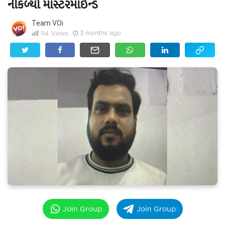
નીકળ્યો માસ્ટરમાઈન્ડ
Team VOi
3 months ago
114
Views
Join Group
Join Group