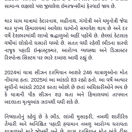
સામાન્ય લક્ષણો પણ જીવલેણ ઇમરજન્સીમાં ફેરવાઈ જાય છે.
ચાર ધામ યાત્રામાં કેદારનાથ, બદ્રીનાથ, ગંગોત્રી અને યમુનોત્રી જેવા
ચાર મુખ્ય હિમાલયમાં આવેલા ધામોનો સમાવેશ થાય છે અને દર
વર્ષે દેશભરમાંથી લાખો શ્રદ્ધાળુઓ અહીં પહોંચે છે. છેલ્લાં કેટલાક
વર્ષોમાં લોકોનો ધસારો વધ્યો છે. સતત વધી રહેલી ભીડના કારણે
નાજુક પહાડી ઇન્ફ્રાસ્ટ્રક્ચર, આરોગ્ય વ્યવસ્થા અને ડિઝાસ્ટર
રિસ્પોન્સ સિસ્ટમ પર ભારે દબાણ આવી રહ્યું છે.
2024માં યાત્રા સીઝન દરમિયાન આશરે 246 યાત્રાળુઓના મોત
નોંધાયા હતા. 2025માં આ આંકડો 83 રહ્યો હતો. આ વર્ષે અત્યાર
સુધીનો આંકડો 2024 કરતા ઓછો છે છતાં અધિકારીઓને ભય છે
કે યાત્રાની પીક સીઝન શરૂ થતા અને હિમાલયમાં તાપમાન
બદલાતા મૃત્યુઆંક ઝડપથી વધી શકે છે.
નિષ્ણાતોનું કહેવું છે કે ભીડ, લાંબી મુસાફરી, નબળી શારીરિક
તૈયારી અને અનિશ્ચિત પહાડી હવામાન નબળુ આરોગ્ય ધરાવતા
યાત્રાળુઓ માટે જોખમી બને છે. યાત્રા દરમિયાન મોત અંગે ટીકા