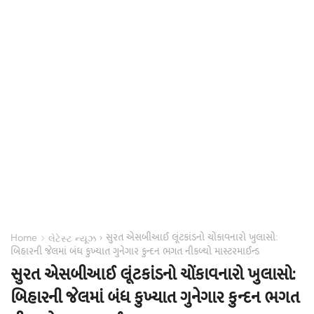
સુરત એસબીઆઈ લૂંટકાંડનો ચોંકાવનારો ખુલાસો:
›
›
Home
લેટેસ્ટ ન્યૂઝ
બિહારની જેલમાં બંધ કુખ્યાત ગુનેગાર કુન્દન ભગત નીકળ્યો માસ્ટરમાઈન્ડ
સુરત એસબીઆઈ લૂંટકાંડનો ચોંકાવનારો ખુલાસો:
બિહારની જેલમાં બંધ કુખ્યાત ગુનેગાર કુન્દન ભગત