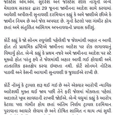
જસ્ટિસ એમ.એમ. સુંદરેશ અને જસ્ટિસ શીલ નાગૂની બેન્ચે
મેઘાલય સરકાર દ્વારા 29 જૂનના જામીનના આદેશ સામે કરવામાં
આવેલી અપીલની સુનાવણી દરમિયાન કહ્યું કે અમે જાણીએ છીએ કે
જામીન નિયમ છે અને જેલ અપવાદ છે. ગુનો કેટલો પણ ગંભીર હોય
છતાં અમે સંતુલિત અભિગમ અપનાવવાનો પ્રયાસ કરીશું.
કોર્ટે કહ્યું કે જો સોનમ રઘુવંશી પહેલેથી જ જેલમાંથી બહાર ન આવી
હોત તો પ્રાથમિક દ્રષ્ટિએ જામીનના આદેશ પર રોક લગાવવાનું
વિચાર્યું હોત. બેન્ચે કહ્યું કે પ્રથમ નજરે અમે જામીનના આદેશ પર સ્ટે
મૂક્યો હોત પરંતુ હવે તે જેલમાંથી બહાર આવી ગઈ હોવાથી અમે
તાત્કાલિક હસ્તક્ષેપ કરવા ઇચ્છતા નથી. કોર્ટે સોનમને નોટિસ
પાઠવી અને કેસની આગામી સુનાવણી 9 જુલાઈએ રાખી છે.
કોર્ટે નોંધ્યું કે ટ્રાયલ શરૂ થઈ ગઇ છે અને એકવાર આરોપી ન્યાયિક
આદેશથી મુક્ત થઈ જાય પછી તેને ફરી જેલમાં મોકલતા પહેલાં
અદાલતે ખૂબ સાવધાની રાખવી જોઈએ. બેન્ચે વધુમાં કહ્યું કે આરોપ
કેટલા પણ ગંભીર હોય છતાં અંતિમ નિર્ણય ટ્રાયલ દરમિયાન
પુરાવાના આધારે લેવાય છે અને દોષિત સાબિત ન થાય ત્યાં સુધી