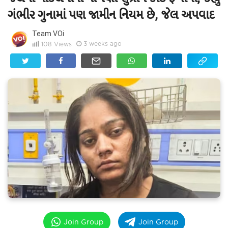
ગંભીર ગુનામાં પણ જામીન નિયમ છે, જેલ અપવાદ
Team VOi
3 weeks ago
108
Views
Join Group
Join Group