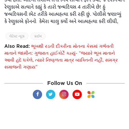
રેણુકાએ સત્યાને કહ્યું કે તારો જન્મદિવસ 4 તારીખે છે! હું
જન્મદિવસની ભેટ તરીકે આત્મહત્યા કરી રહી છું. પોલીસે જણાવ્યું
કે રેણુકાએ ફોનનો કેમેરા ચાલુ કર્યો અને આત્મહત્યા કરી લીધી,
લેટેસ્ટ ન્યૂઝ
ક્રાઇમ
Also Read:
ભૂખથી રડતી દીકરીના મોતના કેસમાં ગર્ભવતી
માતાને જામીન: ગુજરાત હાઈકોર્ટે કહ્યું- “જ્યારે ભૂખ માતાને
આવી હદે ધકેલે, ત્યારે નિષ્ફળતા માત્ર વ્યક્તિની નહીં, સમગ્ર
સમાજની ગણાય”
Follow Us On