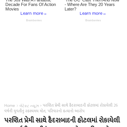
પરણિત પ્રેમી સાથે હૈદરાબાદની હોટલમાં રોકાયેલી 26
›
›
Home
લેટેસ્ટ ન્યૂઝ
વર્ષની યુવતીનું રહસ્યમય મોત, પરિવારનો હત્યાનો આરોપ
પરણિત પ્રેમી સાથે હૈદરાબાદની હોટલમાં રોકાયેલી