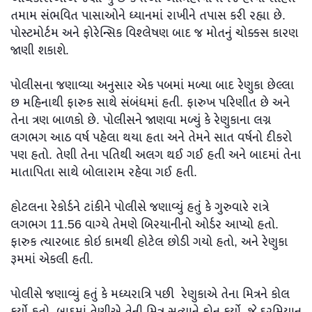
તમામ સંભવિત પાસાઓને ધ્યાનમાં રાખીને તપાસ કરી રહ્યા છે.
પોસ્ટમોર્ટમ અને ફોરેન્સિક વિશ્લેષણ બાદ જ મોતનું ચોક્કસ કારણ
જાણી શકાશે.
પોલીસના જણાવ્યા અનુસાર એક પબમાં મળ્યા બાદ રેણુકા છેલ્લા
છ મહિનાથી ફારુક સાથે સંબંધમાં હતી. ફારુખ પરિણીત છે અને
તેના ત્રણ બાળકો છે. પોલીસને જાણવા મળ્યું કે રેણુકાના લગ્ન
લગભગ આઠ વર્ષ પહેલા થયા હતા અને તેમને સાત વર્ષનો દીકરો
પણ હતો. તેણી તેના પતિથી અલગ થઈ ગઈ હતી અને બાદમાં તેના
માતાપિતા સાથે બોલારામ રહેવા ગઈ હતી.
હોટલના રેકોર્ડને ટાંકીને પોલીસે જણાવ્યું હતું કે ગુરુવારે રાત્રે
લગભગ 11.56 વાગ્યે તેમણે બિરયાનીનો ઓર્ડર આપ્યો હતો.
ફારુક ત્યારબાદ કોઇ કામથી હોટેલ છોડી ગયો હતો, અને રેણુકા
રૂમમાં એકલી હતી.
પોલીસે જણાવ્યું હતું કે મધ્યરાત્રિ પછી રેણુકાએ તેના મિત્રને કોલ
કર્યો હતો. બાદમાં તેણીએ તેની મિત્ર સત્યાને ફોન કર્યો, જે દરમિયાન