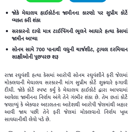
જોકે મેઘાલય હાઈકોર્ટના જામીનના કારણો પર સુપ્રીમ કોર્ટે
વ્યક્ત કરી શંકા
સરકારનો દાવો માત્ર ટાઈપિંગની ભૂલને આધારે હત્યા કેસમાં
જામીન આપ્યા
સોનમ સામે 700 પાનાથી વધુની ચાર્જશીટ, ટ્રાયલ દરમિયાન
સાક્ષીઓની પૂછપરછ શરૂ
રાજા રઘુવંશી હત્યા કેસમાં આરોપી સોનમ રઘુવંશીને ફરી જેલમાં
મોકલવાની મેઘાલય સરકારની માંગ સુપ્રીમ કોર્ટે શુક્રવારે ફગાવી
દીધી. જોકે કોર્ટે સ્પષ્ટ કર્યું કે મેઘાલય હાઈકોર્ટ દ્વારા આપવામાં
આવેલા જામીનના નિર્ણય અંગે તેને ગંભીર શંકા છે. તેમ છતાં કોર્ટે
જણાવ્યું કે એકવાર અદાલતના આદેશથી આરોપી જેલમાંથી બહાર
આવી જાય પછી તેને ફરી જેલમાં મોકલવાનો નિર્ણય ખૂબ
સાવધાનીથી લેવો પડે છે.