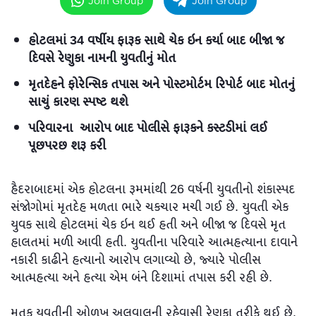
Join Group
Join Group
હોટલમાં 34 વર્ષીય ફારૂક સાથે ચેક ઇન કર્યા બાદ બીજા જ
દિવસે રેણુકા નામની યુવતીનું મોત
મૃતદેહને ફોરેન્સિક તપાસ અને પોસ્ટમોર્ટમ રિપોર્ટ બાદ મોતનું
સાચું કારણ સ્પષ્ટ થશે
પરિવારના આરોપ બાદ પોલીસે ફારૂકને કસ્ટડીમાં લઈ
પૂછપરછ શરૂ કરી
હૈદરાબાદમાં એક હોટલના રૂમમાંથી 26 વર્ષની યુવતીનો શંકાસ્પદ
સંજોગોમાં મૃતદેહ મળતા ભારે ચકચાર મચી ગઈ છે. યુવતી એક
યુવક સાથે હોટલમાં ચેક ઇન થઈ હતી અને બીજા જ દિવસે મૃત
હાલતમાં મળી આવી હતી. યુવતીના પરિવારે આત્મહત્યાના દાવાને
નકારી કાઢીને હત્યાનો આરોપ લગાવ્યો છે, જ્યારે પોલીસ
આત્મહત્યા અને હત્યા એમ બંને દિશામાં તપાસ કરી રહી છે.
મૃતક યુવતીની ઓળખ અલવાલની રહેવાસી રેણુકા તરીકે થઈ છે.