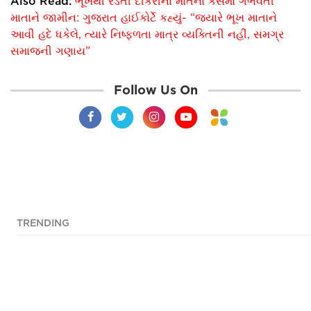
Also Read:
ભૂખથી રડતી દીકરીના મોતના કેસમાં ગર્ભવતી
માતાને જામીન: ગુજરાત હાઈકોર્ટે કહ્યું- “જ્યારે ભૂખ માતાને
આવી હદે ધકેલે, ત્યારે નિષ્ફળતા માત્ર વ્યક્તિની નહીં, સમગ્ર
સમાજની ગણાય”
Follow Us On
TRENDING