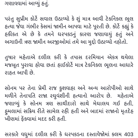
ગણાવવામાં આવ્યું હતું.
પરંતુ સુપ્રીમ કોર્ટે સવાલ ઉઠાવ્યો કે શું માત્ર આવી ટેકનિકલ ભૂલ
હત્યા જેવા ગંભીર કેસમાં જામીન આપવા માટે પૂરતી છે. કોર્ટે કહ્યું કે
હકીકત એ છે કે તમને ધરપકડનું કારણ જણાવાયું હતું અને
અગાઉની ત્રણ જામીન અરજીઓમાં તમે આ મુદ્દો ઉઠાવ્યો નહોતો.
તુષાર મહેતાએ દલીલ કરી કે તપાસ દરમિયાન એકત્ર થયેલા
મજબૂત પુરાવા હોવા છતાં હાઈકોર્ટે માત્ર ટેકનિકલ ભૂલના આધારે
રાહત આપી છે.
સોનમ પર તેના પ્રેમી રાજ કુશવાહા અને અન્ય આરોપીઓ સાથે
મળીને તેનાપતિ રાજા રઘુવંશીની હત્યાનો આરોપ છે. મહેતાએ
જણાવ્યું કે સોનમ ત્રણ સાથીદારો સાથે મેઘાલય ગઈ હતી,
હુમલામાં સક્રિય રીતે સામેલ રહી હતી અને બાદમાં રાજાનો મૃતદેહ
ખીણમાં ફેંકવામાં મદદ કરી હતી.
સરકારે વધુમાં દલીલ કરી કે ધરપકડના દસ્તાવેજોમાં કલમ 403