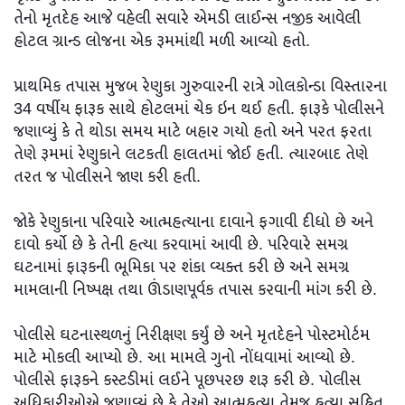
તેનો મૃતદેહ આજે વહેલી સવારે એમડી લાઈન્સ નજીક આવેલી
હોટલ ગ્રાન્ડ લોજના એક રૂમમાંથી મળી આવ્યો હતો.
પ્રાથમિક તપાસ મુજબ રેણુકા ગુરુવારની રાત્રે ગોલકોન્ડા વિસ્તારના
34 વર્ષીય ફારૂક સાથે હોટલમાં ચેક ઇન થઈ હતી. ફારૂકે પોલીસને
જણાવ્યું કે તે થોડા સમય માટે બહાર ગયો હતો અને પરત ફરતા
તેણે રૂમમાં રેણુકાને લટકતી હાલતમાં જોઈ હતી. ત્યારબાદ તેણે
તરત જ પોલીસને જાણ કરી હતી.
જોકે રેણુકાના પરિવારે આત્મહત્યાના દાવાને ફગાવી દીધો છે અને
દાવો કર્યો છે કે તેની હત્યા કરવામાં આવી છે. પરિવારે સમગ્ર
ઘટનામાં ફારૂકની ભૂમિકા પર શંકા વ્યક્ત કરી છે અને સમગ્ર
મામલાની નિષ્પક્ષ તથા ઊંડાણપૂર્વક તપાસ કરવાની માંગ કરી છે.
પોલીસે ઘટનાસ્થળનું નિરીક્ષણ કર્યું છે અને મૃતદેહને પોસ્ટમોર્ટમ
માટે મોકલી આપ્યો છે. આ મામલે ગુનો નોંધવામાં આવ્યો છે.
પોલીસે ફારૂકને કસ્ટડીમાં લઈને પૂછપરછ શરૂ કરી છે. પોલીસ
અધિકારીઓએ જણાવ્યું છે કે તેઓ આત્મહત્યા તેમજ હત્યા સહિત