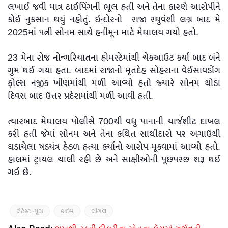
લખાઈ જવી માત્ર ટાઈપિંગની ભૂલ હતી અને તેના કારણે આરોપીને
કોઈ નુકસાન થયું નહોતું. ઇન્દોરનો રાજા રઘુવંશી લગ્ન બાદ મે
2025માં પત્ની સોનમ સાથે હનીમૂન માટે મેઘાલય ગયો હતો.
23 મેના રોજ નોન્ગરિયાતના હોમસ્ટેમાંથી ચેકઆઉટ કર્યા બાદ બંને
ગુમ થઈ ગયા હતા. બાદમાં રાજાનો મૃતદેહ સોહરાના વેઈસાવડોંગ
ફોલ્સ નજીક ખીણમાંથી મળી આવ્યો હતો જ્યારે સોનમ થોડા
દિવસ બાદ ઉત્તર પ્રદેશમાંથી મળી આવી હતી.
ત્યારબાદ મેઘાલય પોલીસે 700થી વધુ પાનાની ચાર્જશીટ દાખલ
કરી હતી જેમાં સોનમ અને તેના કથિત સાથીદારો પર અગાઉથી
ઘડાયેલા ષડયંત્ર હેઠળ હત્યા કર્યાનો આરોપ મૂકવામાં આવ્યો હતો.
હાલમાં ટ્રાયલ ચાલી રહી છે અને સાક્ષીઓની પૂછપરછ શરૂ થઈ
ગઈ છે.
લેટેસ્ટ ન્યૂઝ
ક્રાઇમ
લીગલ