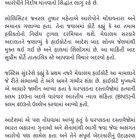
આરોપીને નિર્દોષ માનવાનો સિદ્ધાંત લાગુ રહે છે.
સોલિસિટર જનરલ તુષાર મહેતાએ આરોપોને ચોંકાવનારા અને
ભયાનક ગણાવ્યા હતા. તેના જવાબમાં કોર્ટે કહ્યું કે આ તમામ
હકીકતોનો નિર્ણય ટ્રાયલ દરમિયાન થશે. મેઘાલય સરકારે
અદાલતને જણાવ્યું કે હાઈકોર્ટના આદેશ બાદ સોનમ જેલમાંથી
મુક્ત થઈ ગઈ છે અને હાલમાં શિલોંગમાં છે. આ માહિતી બાદ
સુપ્રીમ કોર્ટે તાત્કાલિક સ્ટે આપવાનો વિચાર બદલ્યો હતો.
જસ્ટિસ સુંદરેશે કહ્યું કે પ્રથમ નજરે મેઘાલય હાઈકોર્ટે આ મામલાને
જે રીતે સંભાળ્યો તે અંગે અમને ગંભીર શંકા છે. હાઈકોર્ટે મુખ્યત્વે
એ આધારે જામીન આપ્યા હતા કે ધરપકડના દસ્તાવેજોમાં હત્યાની
કલમ 103ના બદલે વારંવાર ભારતીય ન્યાય સંહિતા (BNS)ની
કલમ 403નો ઉલ્લેખ કરવામાં આવ્યો હતો.
આદેશમાં એ પણ નોંધવામાં આવ્યું હતું કે ધરપકડના દસ્તાવેજોમાં
ભારત બહારના ગુનાઓ અને સેનામાંથી ભાગી જવા જેવા અસંગત
આરોપો પણ સામેલ હતા અને તેને સંપૂર્ણ બેદરકારીનું ઉદાહરણ