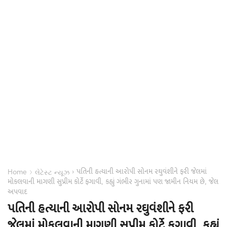
પતિની હત્યાની આરોપી સોનમ રઘુવંશીને ફરી જેલમાં
›
›
Home
લેટેસ્ટ ન્યૂઝ
મોકલવાની માગણી સુપ્રીમ કોર્ટે ફગાવી, કહ્યું ગંભીર ગુનામાં પણ જામીન નિયમ છે, જેલ
અપવાદ
પતિની હત્યાની આરોપી સોનમ રઘુવંશીને ફરી
જેલમાં મોકલવાની માગણી સુપ્રીમ કોર્ટે ફગાવી, કહ્યું