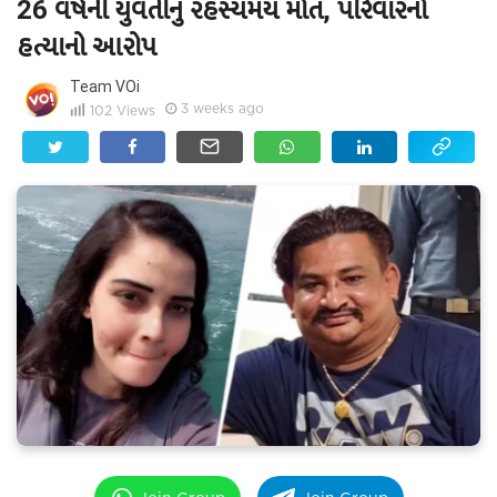
26 વર્ષની યુવતીનું રહસ્યમય મોત, પરિવારનો
હત્યાનો આરોપ
Team VOi
3 weeks ago
102
Views