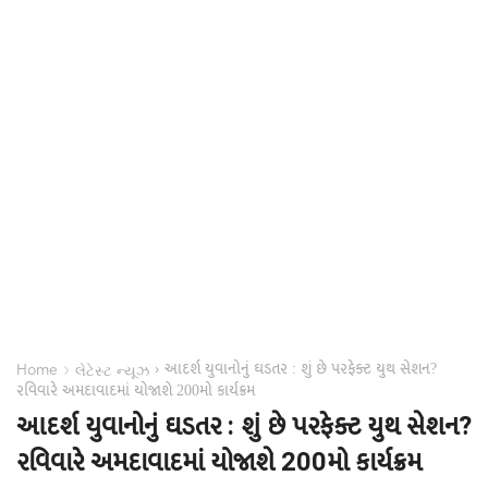
આદર્શ યુવાનોનું ઘડતર : શું છે પરફેક્ટ યુથ સેશન?
›
›
Home
લેટેસ્ટ ન્યૂઝ
રવિવારે અમદાવાદમાં યોજાશે 200મો કાર્યક્રમ
આદર્શ યુવાનોનું ઘડતર : શું છે પરફેક્ટ યુથ સેશન?
રવિવારે અમદાવાદમાં યોજાશે 200મો કાર્યક્રમ