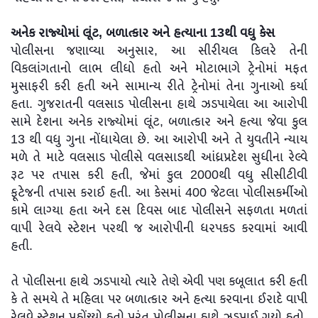
અનેક રાજ્યોમાં લૂંટ, બળાત્કાર અને હત્યાના 13થી વધુ કેસ
પોલીસના જણાવ્યા અનુસાર, આ સીરીયલ કિલરે તેની
વિકલાંગતાનો લાભ લીધો હતો અને મોટાભાગે ટ્રેનોમાં મફત
મુસાફરી કરી હતી અને સામાન્ય રીતે ટ્રેનોમાં તેના ગુનાઓ કર્યા
હતા. ગુજરાતની વલસાડ પોલીસના હાથે ઝડપાયેલા આ આરોપી
સામે દેશના અનેક રાજ્યોમાં લૂંટ, બળાત્કાર અને હત્યા જેવા કુલ
13 થી વધુ ગુના નોંધાયેલા છે. આ આરોપી અને તે યુવતીને ન્યાય
મળે તે માટે વલસાડ પોલીસે વલસાડથી આંધ્રપ્રદેશ સુધીના રેલ્વે
રૂટ પર તપાસ કરી હતી, જેમાં કુલ 2000થી વધુ સીસીટીવી
ફૂટેજની તપાસ કરાઈ હતી. આ કેસમાં 400 જેટલા પોલીસકર્મીઓ
કામે લાગ્યા હતા અને દસ દિવસ બાદ પોલીસને સફળતા મળતાં
વાપી રેલવે સ્ટેશન પરથી જ આરોપીની ધરપકડ કરવામાં આવી
હતી.
તે પોલીસના હાથે ઝડપાયો ત્યારે તેણે એવી પણ કબૂલાત કરી હતી
કે તે સમયે તે મહિલા પર બળાત્કાર અને હત્યા કરવાના ઈરાદે વાપી
રેલવે સ્ટેશન પહોંચ્યો હતો પરંતુ પોલીસના હાથે ઝડપાઈ ગયો હતો.