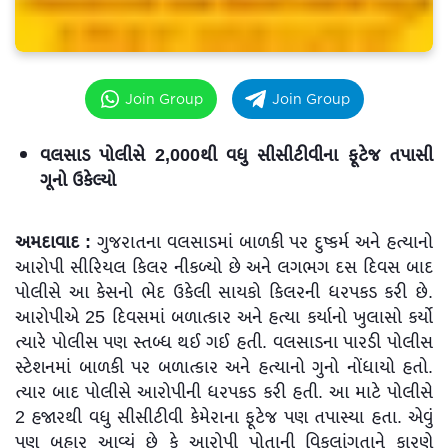
Join Group
Join Group
વલસાડ પોલીસે 2,000થી વધુ સીસીટીવીના ફૂટેજ તપાસી
ગૂનો ઉકેલ્યો
અમદાવાદ :
ગુજરાતના વલસાડમાં બાળકી પર દુષ્કર્મ અને હત્યાનો
આરોપી સીરિયલ કિલર નીકળ્યો છે અને લગભગ દસ દિવસ બાદ
પોલીસે આ કેસનો ભેદ ઉકેલી સાયકો કિલરની ધરપકડ કરી છે.
આરોપીએ 25 દિવસમાં બળાત્કાર અને હત્યા કર્યાનો ખુલાસો કર્યો
ત્યારે પોલીસ પણ સ્તબ્ધ થઈ ગઈ હતી. વલસાડના પારડી પોલીસ
સ્ટેશનમાં બાળકી પર બળાત્કાર અને હત્યાનો ગુનો નોંધાયો હતો.
ત્યાર બાદ પોલીસે આરોપીની ધરપકડ કરી હતી. આ માટે પોલીસે
2 હજારથી વધુ સીસીટીવી કેમેરાના ફૂટેજ પણ તપાસ્યા હતા. એવું
પણ બહાર આવ્યું છે કે આરોપી પોતાની વિકલાંગતાને કારણે