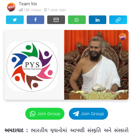
Team Voi
1 year ago
138
Views
Join Group
Join Group
અમદાવાદ :
ભારતીય યુવાનોમાં આપણી સંસ્કૃતિ અને સંસ્કારો