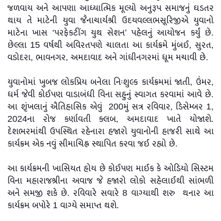
જળવાય અને આપણા આધ્યાત્મિક મૂલ્યો અનુરૂપ સમાજનું ઘડતર
થાય તે માટેની યુવા જૈનાચાર્યશ્રી ઉદયવલ્લભસૂરિજીએ યુવાનો
માટેના ખાસ ‘પરફેકટીંગ યુથ સેશન’ પહેલનું આયોજન કર્યું છે.
છેલ્લા 15 વર્ષથી અવિરતપણે ચાલતા આ કાર્યક્રમે મુંબઈ, સુરત,
વડોદરા, ભાવનગર, અમદાવાદ અને ગાંધીનગરમાં ધૂમ મચાવી છે.
યુવાનોમાં ખુબજ લોકપ્રિય બનેલા નિઃશુલ્ક કાર્યક્રમમાં જાતી, ઉંમર,
ધર્મ જેવી કોઈપણ વાડાબંધી વિના સહુનું સ્વાગત કરવામાં આવે છે.
આ શૃંખલાનું ઐતિહાસિક એવું 200મું સત્ર રવિવાર, ડિસેમ્બર 1,
2024ના રોજ કર્ણાવતી ક્લબ, અમદાવાદ ખાતે યોજાશે.
દેશભરમાંથી ઉપસ્થિત રહેનારા હજારો યુવાનોની હાજરી સાથે આ
કાર્યક્રમ એક નવું સીમાચિહ્ન સ્થાપિત કરવા જઈ રહ્યો છે.
આ કાર્યક્રમની ખાસિયત હોય છે કોઈપણ માઈક કે ઓડિયો સિસ્ટમ
વિના મહારાજશ્રીના અવાજ જે હજારો લોકો સહેલાઈથી સાંભળી
અને સમજી શકે છે. રવિવારે સવારે 8 વાગ્યાથી શરુ થનાર આ
કાર્યક્રમ બપોરે 1 વાગ્યે સમાપ્ત થશે.