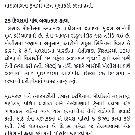
મોટાભાગની ટ્રેનોમાં મફત મુસાફરી કરતો હતો.
25 દિવસમાં પાંચ બળાત્કાર-હત્યા
વલસાડ પોલીસના કરણરાજ વાઘેલાના જણાવ્યા મુજબ આરોપી
મૂળ હરિયાણાનો છે. તેની ઓળખ રાહુલ સિંહ જાટ તરીકે થઈ છે.
પોલીસના જણાવ્યા અનુસાર, આરોપી રાહુલ સિરિયલ કિલર છે
કારણ કે તેણે વલસાડના પારડીના મોતીવાડા વિસ્તારમાં 12મા
ધોરણની વિદ્યાર્થીની પર પહેલા બળાત્કાર ગુજાર્યો હતો અને પછી
તેની હત્યા કરી હતી. એટલું જ નહીં, જ્યારે આરોપી પોલીસના હાથે
ઝડપાયો ત્યારે પૂછપરછમાં આરોપીએ છેલ્લા 25 દિવસમાં 5
હત્યાઓ કરી હોવાનું બહાર આવ્યું હતું.
પૂછપરછ અને ત્યારપછીની તપાસ દરમિયાન, પોલીસને મહારાષ્ટ્ર,
કર્ણાટક, પશ્ચિમ બંગાળ અને તેલંગાણામાં ટ્રેનમાં થયેલા એક
બળાત્કાર સહિત અન્ય ચાર હત્યાઓમાં તેની સંડોવણી જણાઈ
હતી. જાટે તેની ધરપકડના બે દિવસ પહેલાં જ છેલ્લી હત્યા કરી
હતી. તેણે ધરપકડના બે દિવસ પહેલા જ તેલંગાણામાં એક
મહિલાની હત્યા કરી હતી, પોલીસે જણાવ્યું હતું.