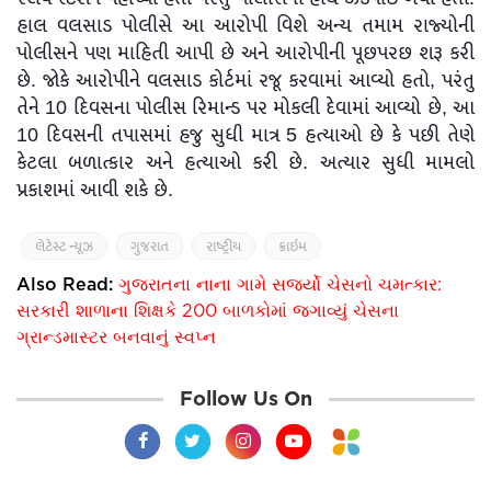
હાલ વલસાડ પોલીસે આ આરોપી વિશે અન્ય તમામ રાજ્યોની
પોલીસને પણ માહિતી આપી છે અને આરોપીની પૂછપરછ શરૂ કરી
છે. જોકે આરોપીને વલસાડ કોર્ટમાં રજૂ કરવામાં આવ્યો હતો, પરંતુ
તેને 10 દિવસના પોલીસ રિમાન્ડ પર મોકલી દેવામાં આવ્યો છે, આ
10 દિવસની તપાસમાં હજુ સુધી માત્ર 5 હત્યાઓ છે કે પછી તેણે
કેટલા બળાત્કાર અને હત્યાઓ કરી છે. અત્યાર સુધી મામલો
પ્રકાશમાં આવી શકે છે.
લેટેસ્ટ ન્યૂઝ
ગુજરાત
રાષ્ટ્રીય
ક્રાઇમ
Also Read:
ગુજરાતના નાના ગામે સર્જ્યો ચેસનો ચમત્કાર:
સરકારી શાળાના શિક્ષકે 200 બાળકોમાં જગાવ્યું ચેસના
ગ્રાન્ડમાસ્ટર બનવાનું સ્વપ્ન
Follow Us On