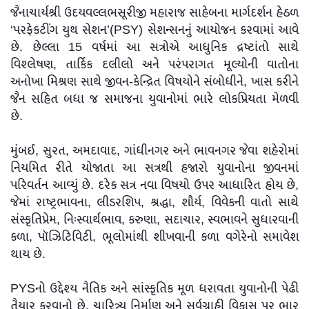
જૈનાચાર્યશ્રી ઉદયવલ્લભસૂરીજી મહારાજ સાહેબના માર્ગદર્શન હેઠળ
‘પરફેકટીંગ યુથ સેશન’(PSY) સેશન્સનનું આયોજન કરવામાં આવે
છે. છેલ્લા 15 વર્ષમાં આ સત્રોએ આધુનિક દ્રષ્ટાંતો સાથે
વિશ્લેષણ, તાર્કિક દલીલો અને પરંપરાગત મૂલ્યોની વાતોના
અનોખા મિશ્રણ સાથે જીવન-કેન્દ્રિત વિષયોને સંબોધીને, ખાસ કરીને
જૈન સહિત બધા જ સમાજના યુવાનોમાં ભારે લોકપ્રિયતા મેળવી
છે.
મુંબઈ, સુરત, અમદાવાદ, ગાંધીનગર અને ભાવનગર જેવા શહેરોમાં
નિયમિત રીતે યોજાતા આ સત્રથી હજારો યુવાનોના જીવનમાં
પરિવર્તન આવ્યું છે. દરેક સત્ર નવા વિષયો ઉપર આધારિત હોય છે,
જેમાં રાષ્ટ્રભાવના, લીડરશિપ, શ્રદ્ધા, શૌર્ય, વિવેકની વાતો સાથે
સંસ્કૃતિપ્રેમ, નિઃસ્વાર્થભાવ, કરુણા, સદાચાર, સ્વભાવને સુધારવાની
કળા, પૉઝિટિવિટી, ભૂલોમાંથી શીખવાની કળા વગેરેનો સમાવેશ
થાય છે.
PYSનો ઉદ્દેશ્ય નૈતિક અને સાંસ્કૃતિક મૂળ ધરાવતા યુવાનોની પેઢી
તૈયાર કરવાનો છે. ચારિત્ર્ય નિર્માણ અને સર્વગ્રાહી વિકાસ પર ભાર