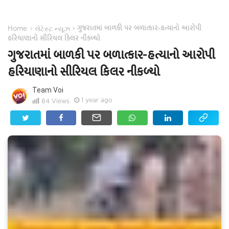
ગુજરાતમાં બાળકી પર બળાત્કાર-હત્યાનો આરોપી
›
›
Home
લેટેસ્ટ ન્યૂઝ
હરિયાણાનો સીરિયલ કિલર નીકળ્યો
ગુજરાતમાં બાળકી પર બળાત્કાર-હત્યાનો આરોપી
હરિયાણાનો સીરિયલ કિલર નીકળ્યો
Team Voi
1 year ago
84
Views