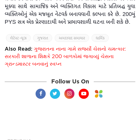
મૂકવા સાથે સામાજિક અને વ્યક્તિગત વિકાસ માટે પ્રતિબદ્ધ યુવા
વ્યક્તિઓનું એક મજબૂત નેટવર્ક બનાવવાની કલ્પના કરે છે. 200મું
PYS સત્ર એક પ્રેરણાદાયી અને પ્રભાવશાળી ઘટના બની શકે છે.
લેટેસ્ટ ન્યૂઝ
ગુજરાત
અમદાવાદ સમાચાર
ધાર્મિક
Also Read:
ગુજરાતના નાના ગામે સર્જ્યો ચેસનો ચમત્કાર:
સરકારી શાળાના શિક્ષકે 200 બાળકોમાં જગાવ્યું ચેસના
ગ્રાન્ડમાસ્ટર બનવાનું સ્વપ્ન
Follow Us On