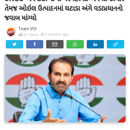
તેમજ ઓઇલ ઉત્પાદનમાં ઘટાડા અંગે વડાપ્રધાનનો
જવાબ માંગ્યો
Team VOi
3 months ago
61
Views