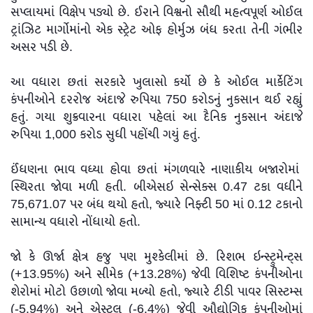
સપ્લાયમાં વિક્ષેપ પડ્યો છે. ઈરાને વિશ્વનો સૌથી મહત્વપૂર્ણ ઓઈલ
ટ્રાંઝિટ માર્ગોમાંનો એક સ્ટ્રેટ ઓફ હોર્મુઝ બંધ કરતા તેની ગંભીર
અસર પડી છે.
આ વધારા છતાં સરકારે ખુલાસો કર્યો છે કે ઓઈલ માર્કેટિંગ
કંપનીઓને દરરોજ અંદાજે રુપિયા 750 કરોડનું નુકસાન થઈ રહ્યું
હતું. ગયા શુક્રવારના વધારા પહેલાં આ દૈનિક નુકસાન અંદાજે
રુપિયા 1,000 કરોડ સુધી પહોંચી ગયું હતું.
ઈંધણના ભાવ વધ્યા હોવા છતાં મંગળવારે નાણાકીય બજારોમાં
સ્થિરતા જોવા મળી હતી. બીએસઇ સેન્સેક્સ 0.47 ટકા વધીને
75,671.07 પર બંધ થયો હતો, જ્યારે નિફ્ટી 50 માં 0.12 ટકાનો
સામાન્ય વધારો નોંધાયો હતો.
જો કે ઊર્જા ક્ષેત્ર હજુ પણ મુશ્કેલીમાં છે. રિશભ ઇન્સ્ટ્રુમેન્ટ્સ
(+13.95%) અને સીમેક (+13.28%) જેવી વિશિષ્ટ કંપનીઓના
શેરોમાં મોટો ઉછાળો જોવા મળ્યો હતો, જ્યારે ટીડી પાવર સિસ્ટમ્સ
(-5.94%) અને એસ્ટ્રલ (-6.4%) જેવી ઔદ્યોગિક કંપનીઓમાં