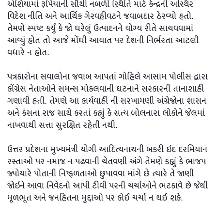
એશિયામાં રૂપિયાની સૌથી નબળી સ્થિતિ માટે કેન્દ્રની અસ્થિર
વિદેશ નીતિ અને આર્થિક ગેરવહીવટને જવાબદાર ઠેરવ્યો હતો.
તેમણે સ્પષ્ટ કર્યું કે જો ઘરેલું ઉત્પાદનને યોગ્ય રીતે સાચવવામાં
આવ્યું હોત તો આજે મોંઘી આયાત પર દેશની નિર્ભરતા આટલી
વધારે ન હોત.
પત્રકારોના સવાલોના જવાબ આપતાં ગોહિલે આસામ પોલીસ દ્વારા
કોંગ્રેસ નેતાઓને સમન્સ મોકલવાની ઘટનાને સરકારની તાનાશાહી
ગણાવી હતી. તેમણે આ કાર્યવાહી ની સરખામણી અંગ્રેજોના શાસન
અને કંસના રાજ સાથે કરતાં કહ્યું કે સત્ય બોલનારા લોકોને જેલમાં
નાખવાથી સત્તા સુરક્ષિત રહેતી નથી.
ઉત્તર પ્રદેશના મુખ્યમંત્રી યોગી આદિત્યનાથની બકરી ઇદ દરમિયાન
રસ્તાઓ પર નમાજ ન પઢવાની ચેતવણી અંગે તેમણે કહ્યું કે ભાજપ
જ્પોયારે પોતાની નિષ્ફળતાઓ છુપાવવા માંગે છે ત્યારે તે જાણી
જોઇને આવા નિવેદનો આપી ટીવી પરની ચર્ચાઓને ભટકાવે છે જેથી
મૂળભૂત અને જનહિતના મુદ્દાઓ પર કોઈ ચર્ચા ન થઈ શકે.