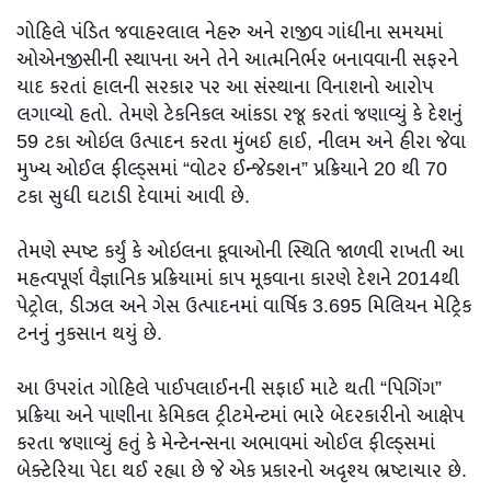
ગોહિલે પંડિત જવાહરલાલ નેહરુ અને રાજીવ ગાંધીના સમયમાં
ઓએનજીસીની સ્થાપના અને તેને આત્મનિર્ભર બનાવવાની સફરને
યાદ કરતાં હાલની સરકાર પર આ સંસ્થાના વિનાશનો આરોપ
લગાવ્યો હતો. તેમણે ટેકનિકલ આંકડા રજૂ કરતાં જણાવ્યું કે દેશનું
59 ટકા ઓઇલ ઉત્પાદન કરતા મુંબઈ હાઈ, નીલમ અને હીરા જેવા
મુખ્ય ઓઈલ ફીલ્ડ્સમાં “વોટર ઈન્જેક્શન” પ્રક્રિયાને 20 થી 70
ટકા સુધી ઘટાડી દેવામાં આવી છે.
તેમણે સ્પષ્ટ કર્યું કે ઓઇલના કૂવાઓની સ્થિતિ જાળવી રાખતી આ
મહત્વપૂર્ણ વૈજ્ઞાનિક પ્રક્રિયામાં કાપ મૂકવાના કારણે દેશને 2014થી
પેટ્રોલ, ડીઝલ અને ગેસ ઉત્પાદનમાં વાર્ષિક 3.695 મિલિયન મેટ્રિક
ટનનું નુકસાન થયું છે.
આ ઉપરાંત ગોહિલે પાઈપલાઈનની સફાઈ માટે થતી “પિગિંગ”
પ્રક્રિયા અને પાણીના કેમિકલ ટ્રીટમેન્ટમાં ભારે બેદરકારીનો આક્ષેપ
કરતા જણાવ્યું હતું કે મેન્ટેનન્સના અભાવમાં ઓઈલ ફીલ્ડ્સમાં
બેક્ટેરિયા પેદા થઈ રહ્યા છે જે એક પ્રકારનો અદૃશ્ય ભ્રષ્ટાચાર છે.