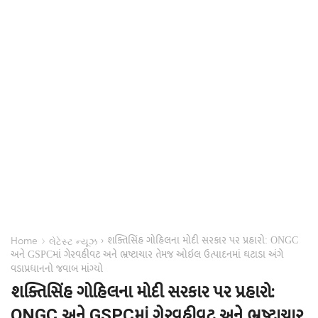
શક્તિસિંહ ગોહિલના મોદી સરકાર પર પ્રહારો: ONGC
›
›
Home
લેટેસ્ટ ન્યૂઝ
અને GSPCમાં ગેરવહીવટ અને ભ્રષ્ટાચાર તેમજ ઓઇલ ઉત્પાદનમાં ઘટાડા અંગે
વડાપ્રધાનનો જવાબ માંગ્યો
શક્તિસિંહ ગોહિલના મોદી સરકાર પર પ્રહારો:
ONGC અને GSPCમાં ગેરવહીવટ અને ભ્રષ્ટાચાર