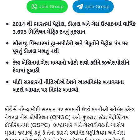
Join Group
Join Group
2014 થી ભારતમાં પેટ્રોલ, ડીઝલ અને ગેસ ઉત્પાદનમાં વાર્ષિક
3.695 મિલિયન મેટ્રિક ટનનું નુકસાન
સૌરાષ્ટ્ર વિસ્તારમાં ટ્રાન્સપોર્ટરો અને ખેડૂતોને પેટ્રોલ પંપ પર
પૂરતું ડીઝલ મળતુ નથી
કેજી બેસિનમાં ગેસ મળ્યાનો ખોટો દાવો કરીને જીએસપીસીને
દેવામાં ડૂબાડી
મોદી સરકારની નીતિઓએ દેશને આત્મનિર્ભર બનાવવાના
બદલે આયાત પર નિર્ભર બનાવ્યો
કોંગ્રેસે નરેન્દ્ર મોદી સરકાર પર સરકારી ઉર્જા કંપનીઓ ઓઇલ એન્ડ
નેચરલ ગેસ કોર્પોરેશન (ONGC) અને ગુજરાત સ્ટેટ પેટ્રોલિયમ
કોર્પોરેશનમાં (GSPC) ભ્રષ્ટાચાર અને ગેરવહીવટનો આરોપ
મુકતા જણાવ્યું હતું કે તેના કારણે સ્થાનિક પેટ્રોલિયમ અને ગેસ