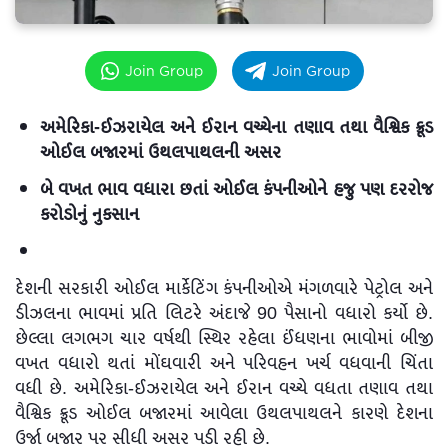
Join Group
Join Group
અમેરિકા-ઈઝરાયેલ અને ઈરાન વચ્ચેના તણાવ તથા વૈશ્વિક ક્રૂડ
ઓઈલ બજારમાં ઉથલપાથલની અસર
બે વખત ભાવ વધારા છતાં ઓઈલ કંપનીઓને હજુ પણ દરરોજ
કરોડોનું નુકસાન
દેશની સરકારી ઓઈલ માર્કેટિંગ કંપનીઓએ મંગળવારે પેટ્રોલ અને
ડીઝલના ભાવમાં પ્રતિ લિટરે અંદાજે 90 પૈસાનો વધારો કર્યો છે.
છેલ્લા લગભગ ચાર વર્ષથી સ્થિર રહેલા ઈંધણના ભાવોમાં બીજી
વખત વધારો થતાં મોંઘવારી અને પરિવહન ખર્ચ વધવાની ચિંતા
વધી છે. અમેરિકા-ઈઝરાયેલ અને ઈરાન વચ્ચે વધતા તણાવ તથા
વૈશ્વિક ક્રૂડ ઓઈલ બજારમાં આવેલા ઉથલપાથલને કારણે દેશના
ઉર્જા બજાર પર સીધી અસર પડી રહી છે.