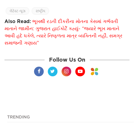
લેટેસ્ટ ન્યૂઝ
રાષ્ટ્રીય
Also Read:
ભૂખથી રડતી દીકરીના મોતના કેસમાં ગર્ભવતી
માતાને જામીન: ગુજરાત હાઈકોર્ટે કહ્યું- “જ્યારે ભૂખ માતાને
આવી હદે ધકેલે, ત્યારે નિષ્ફળતા માત્ર વ્યક્તિની નહીં, સમગ્ર
સમાજની ગણાય”
Follow Us On
TRENDING