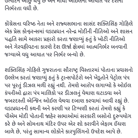
ઉત્પાદન ઓછુ થયુ છે અને મોંઘા ઓઇલની આયાત પર દેશની
નિર્ભરતા વધી છે.
કોંગ્રેસના વરિષ્ઠ નેતા અને રાજ્યસભાના સાસંદ શક્તિસિંહ ગોહિલે
એક પ્રેસ કોન્ફરન્સમાં વડાપ્રધાન નરેન્દ્ર મોદીની નીતિઓ અને શાસન
પદ્ધતિ સામે આકરા પ્રહારો કરતા જણાવ્યું હતું કે ખોટી નીતિઓ
અને ગેરવહીવટના કારણે દેશ ઊર્જા ક્ષેત્રમાં આત્મનિર્ભર બનવાની
જગ્યાએ વધુ આયાત પર નિર્ભર બન્યો છે.
શક્તિસિંહ ગોહિલે ગુજરાતના સૌરાષ્ટ્ર વિસ્તારમાં પોતાના પ્રવાસનો
ઉલ્લેખ કરતાં જણાવ્યું હતું કે ટ્રાન્સપોર્ટરો અને ખેડૂતોને પેટ્રોલ પંપ
પર પૂરતું ડીઝલ મળી રહ્યું નથી. તેમણે આરોપ લગાવ્યો કે ઓઈલ
કંપનીઓ દ્વારા પંપ માલિકો પર ડીઝલનું વેચાણ ઘટાડવા અને
જબરદસ્તી એન્જિન ઓઈલ વેચવા દબાણ કરવામાં આવી રહ્યું છે.
વડાપ્રધાનની કથની અને કરણી પર ટિપ્પણી કરતાં તેમણે કહ્યું કે
પીએમ મોદી પોતાની જાહેર સભાઓમાં સરકારી બસોનો દુરુપયોગ
કરે છે અને સોમનાથ મંદિર ઉપર એર શો કરાવીને બેફામ ઈંધણ
બાળે છે, પરંતુ સામાન્ય લોકોને કારપુલિંગનો ઉપદેશ આપે છે.