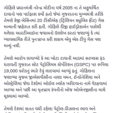
ગોહિલે પ્રધાનમંત્રી નરેન્દ્ર મોદીના વર્ષ 2005 ના તે બહુચર્ચિત
દાવાનો પણ પર્દાફાશ કર્યો હતો જેમાં ગુજરાતના મુખ્યમંત્રી તરીકે
તેમણે કેજી બેસિનમાં 20 ટીસીએફ (ટ્રિલિયન ક્યુબિક ફીટ) ગેસ
મળ્યાની જાહેરાત કરી હતી. ગોહિલે ડીજી હાઈડ્રોકાર્બન પાસેથી
મળેલા આરટીઆઇના જવાબનો ઉલ્લેખ કરતાં જણાવ્યું કે ત્યાં
વ્યાવસાયિક રીતે પુનઃપ્રાપ્ત કરી શકાય એવુ એક ટીપું ગેસ પણ
મળ્યું નથી.
તેમણે આરોપ લગાવ્યો કે આ ખોટા દાવાની આડમાં સરપ્લસ ફંડ
ધરાવતી ગુજરાત સ્ટેટ પેટ્રોલિયમ કોર્પોરેશન (GSPC) પર રુપિયા
19,000 કરોડનું ભારે દેવું લાદવામાં આવ્યું હતું. ગોહિલના
જણાવ્યા મુજબ જીએસપીસીના નાણા યમન, ઈન્ડોનેશિયા અને
ઓસ્ટ્રેલિયા જેવા દેશોમાં ઓઈલ બ્લોક ખરીદવાના નામે વેડફવામાં
આવ્યા અને પછી આ મૃતપ્રાય કંપનીનો બોજ ઓએનજીસીના માથે
મૂકવામાં આવ્યો.
તેમણે દેશમાં સતત વધી રહેલા પેટ્રોલ-ડીઝલના ભાવ અને