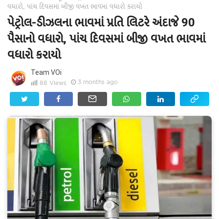
વધારો, પાંચ દિવસમાં બીજી વખત ભાવમાં વધારો કરાયો
પેટ્રોલ-ડીઝલના ભાવમાં પ્રતિ લિટરે અંદાજે 90
પૈસાનો વધારો, પાંચ દિવસમાં બીજી વખત ભાવમાં
વધારો કરાયો
Team VOi
3 months ago
88
Views