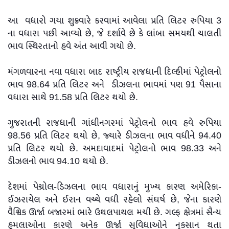
આ વધારો ગયા શુક્રવારે કરવામાં આવેલા પ્રતિ લિટર રુપિયા 3
ના વધારા પછી આવ્યો છે, જે દર્શાવે છે કે લાંબા સમયથી ચાલતી
ભાવ સ્થિરતાનો હવે અંત આવી ગયો છે.
મંગળવારના નવા વધારા બાદ રાષ્ટ્રીય રાજધાની દિલ્હીમાં પેટ્રોલનો
ભાવ 98.64 પ્રતિ લિટર અને ડીઝલના ભાવમાં પણ 91 પૈસાના
વધારા સાથે 91.58 પ્રતિ લિટર થયો છે.
ગુજરાતની રાજધાની ગાંધીનગરમાં પેટ્રોલનો ભાવ હવે રુપિયા
98.56 પ્રતિ લિટર થયો છે, જ્યારે ડીઝલના ભાવ વધીને 94.40
પ્રતિ લિટર થયો છે. અમદાવાદમાં પેટ્રોલનો ભાવ 98.33 અને
ડીઝલનો ભાવ 94.10 થયો છે.
દેશમાં પેચ્રોલ-ડિઝલના ભાવ વધારાનું મુખ્ય કારણ અમેરિકા-
ઈઝરાયેલ અને ઈરાન વચ્ચે વધી રહેલો સંઘર્ષ છે, જેના કારણે
વૈશ્વિક ઊર્જા બજારમાં ભારે ઉથલપાથલ મચી છે. ગલ્ફ ક્ષેત્રમાં સૈન્ય
હુમલાઓના કારણે અનેક ઊર્જા સુવિધાઓને નુકસાન થતા