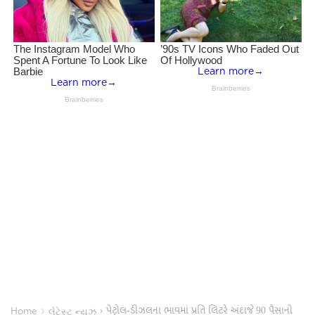
પેટ્રોલ-ડીઝલના ભાવમાં પ્રતિ લિટરે અંદાજે 90 પૈસાનો
›
›
Home
લેટેસ્ટ ન્યૂઝ