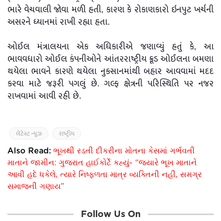
ભારે વેચવાલી જોવા મળી હતી, કારણ કે રોકાણકારો ઇનપુટ ખર્ચની
અસરને ધ્યાનમાં રાખી રહ્યા હતા.
ઓઈલ મંત્રાલયના એક અધિકારીએ જણાવ્યું હતું કે, આ
ભાવવધારો ઓઈલ કંપનીઓને આંતરરાષ્ટ્રીય ક્રૂડ ઓઈલના બમણા
થયેલા ભાવને કારણે થયેલા નુકસાનમાંથી બહાર આવવામાં મદદ
કરવા માટે જરૂરી પગલું છે. ગલ્ફ ક્ષેત્રની પરિસ્થિતિ પર નજર
રાખવામાં આવી રહી છે.
લેટેસ્ટ ન્યૂઝ
રાષ્ટ્રીય
Also Read:
ભૂખથી રડતી દીકરીના મોતના કેસમાં ગર્ભવતી
માતાને જામીન: ગુજરાત હાઈકોર્ટે કહ્યું- “જ્યારે ભૂખ માતાને
આવી હદે ધકેલે, ત્યારે નિષ્ફળતા માત્ર વ્યક્તિની નહીં, સમગ્ર
સમાજની ગણાય”
Follow Us On