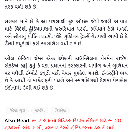
તરફ વળી શકે છે.
સરકાર માને છે કે આ પગલાથી ક્રૂડ ઓઇલ જેવી જરૂરી આયાત
માટે વિદેશી હુંડિયામણની જરુરિયાત ઘટશે, રૂપિયાને ટેકો મળશે
અને સોનાનું હોર્ડિંગ ઘટશે. જોકે બુલિયન ટ્રેડર્સે ચેતવણી આપી છે કે
ઊંચી ડ્યૂટીથી ફરી સ્મગલિંગ વધી શકે છે.
ઓલ ઇન્ડિયા જેમ્સ એન્ડ જ્વેલરી કાઉન્સિલના ચેરમેન રાજેશ
રોકડેએ કહ્યું હતું કે વડા પ્રધાનની કરકસરની અપીલ અને બુલિયન
પર વધેલી ઇમ્પોર્ટ ડ્યૂટી પછી વેપાર મુશ્કેલ બનશે. ઇન્ડસ્ટ્રીને ભય
છે કે આથી ગ્રે માર્કેટ ફરી વધશે અને સ્મગલિંગથી દેશમાં પેરાલેલ
ઇકોનોમી ઉભી થઈ શકે છે.
લેટેસ્ટ ન્યૂઝ
રાષ્ટ્રીય
બિઝનેસ
Also Read:
રૂ. 7 લાખના મેડિકલ રિઇમ્બર્સમેન્ટ માટે રૂ. 20
હજારની લાંચ માંગી, વલસાડ રેલવે હોસ્પિટલના ક્લાર્ક સામે