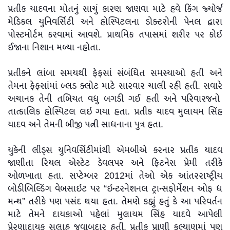
પ્રતીક યાદવના મોતનું સાચું કારણ જાણવા માટે હવે કિંગ જ્યોર્જ
મેડિકલ યુનિવર્સિટી અને હોસ્પિટલના ડોક્ટરોની પેનલ દ્વારા
પોસ્ટમોર્ટમ કરવામાં આવશે. પ્રાથમિક તપાસમાં શરીર પર કોઈ
ઈજાના નિશાન મળ્યા નહોતા.
પ્રતીકને લાંબા સમયથી ફેફસાં સંબંધિત સમસ્યાઓ હતી અને
તેમના ફેફસાંમાં બ્લડ ક્લોટ માટે સારવાર ચાલી રહી હતી. સવારે
અચાનક તેની તબિયત વધુ બગડી ગઈ હતી અને પરિવારજનો
તાત્કાલિક હોસ્પિટલ લઇ ગયા હતા. પ્રતીક યાદવ મુલાયમ સિંહ
યાદવ અને તેમની બીજી પત્ની સાધનાના પુત્ર હતા.
યુકેની લીડ્સ યુનિવર્સિટીમાંથી એમબીએ કરનાર પ્રતીક યાદવ
જાણીતા રિયલ એસ્ટેટ ડેવલપર અને ફિટનેસ પ્રેમી તરીકે
ઓળખાતા હતા. સપ્ટેમ્બર 2012માં તેઓ એક આંતરરાષ્ટ્રીય
બોડીબિલ્ડિંગ વેબસાઇટ પર “ઇન્ટરનેશનલ ટ્રાન્સફોર્મેશન ઓફ ધ
મન્થ” તરીકે પણ પસંદ થયા હતા. તેમણે કહ્યું હતું કે આ પરિવર્તન
માટે તેમને દાયકાઓ પહેલાં મુલાયમ સિંહ યાદવે આપેલી
પ્રેરણાદાયક સલાહ જવાબદાર હતી. પ્રતીક પ્રાણી કલ્યાણમાં પણ