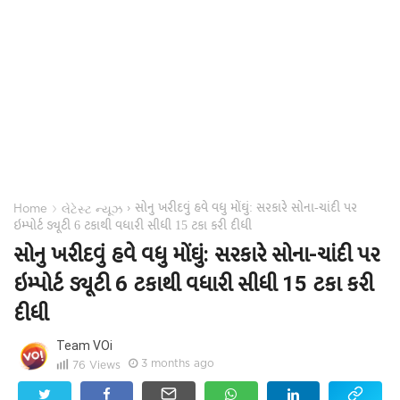
સોનુ ખરીદવું હવે વધુ મોંઘું: સરકારે સોના-ચાંદી પર
›
›
Home
લેટેસ્ટ ન્યૂઝ
ઇમ્પોર્ટ ડ્યૂટી 6 ટકાથી વધારી સીધી 15 ટકા કરી દીધી
સોનુ ખરીદવું હવે વધુ મોંઘું: સરકારે સોના-ચાંદી પર
ઇમ્પોર્ટ ડ્યૂટી 6 ટકાથી વધારી સીધી 15 ટકા કરી
દીધી
Team VOi
3 months ago
76
Views