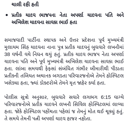
ચાલી રહી હતી
પ્રતીક યાદવ ભાજપના નેતા અપર્ણા યાદવના પતિ અને
અખિલેશ યાદવના સાવકા ભાઈ હતા
સમાજવાદી પાર્ટીના સ્થાપક અને ઉત્તર પ્રદેશના પૂર્વ મુખ્યમંત્રી
મુલાયમ સિંહ યાદવના નાના પુત્ર પ્રતીક યાદવનું બુધવારે લખનૌમાં
38 વર્ષની વયે નિધન થયું હતું. પ્રતીક યાદવ ભાજપ નેતા અપર્ણા
યાદવના પતિ અને પૂર્વ મુખ્યમંત્રી અખિલેશ યાદવના સાવકા ભાઈ
હતા. લાંબા સમયથી ફેફસાં સંબંધિત ગંભીર બીમારીથી પીડાતા
પ્રતીકની તબિયત અચાનક બગડતા પરિવારજનોએ તેમને હોસ્પિટલ
ખસેડ્યા હતા, જ્યાં ડોક્ટરોએ તેમને મૃત જાહેર કર્યા હતા.
પોલીસ સૂત્રો અનુસાર, બુધવારે સવારે લગભગ 6:15 વાગ્યે
પરિવારજનોએ પ્રતીક યાદવને લખનૌ સિવિલ હોસ્પિટલમાં લાવ્યા
હતા. જોકે હોસ્પિટલ પહોંચતા પહેલાં જ તેમનું મોત થઈ ચૂક્યું હતું.
તે સમયે તેમની પત્ની અપર્ણા યાદવ હાજર નહોતા.