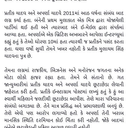
પ્રતીક યાદવ અને અપર્ણા યાદવે 2011માં આઠ વર્ષના સંબંધ બાદ
લગ્ન કર્યા હતા. બંનેની પ્રથમ મુલાકાત એક મિત્ર દ્વારા યોજાયેલી
પાર્ટીમાં થઈ હતી અને ત્યારબાદ બંને ઈ-મેઇલ દ્વારા સંપર્કમાં
આવ્યા હતા. અપર્ણાએ એક બ્રિટિશ અખબારને આપેલા ઈન્ટરવ્યૂમાં
કહ્યું હતું કે તેઓ ધોરણ 10માં હતા ત્યારથી જ પ્રતીકને પસંદ કરતા
હતા. ઘણા વર્ષો સુધી તેમને ખબર નહોતી કે પ્રતીક મુલાયમ સિંહ
યાદવના પુત્ર છે.
તેમના લગ્નમાં રાજકીય, બિઝનેસ અને મનોરંજન જગતના અનેક
મોટા લોકો હાજર રહ્યા હતા. તેમને બે સંતાનો છે. ગત
જાન્યુઆરીમાં પ્રતીક યાદવ અને અપર્ણા યાદવે છૂટાછેડા લેવાની
જાહેરાત કરી હતી. પ્રતીકે ઇન્સ્ટાગ્રામ પોસ્ટમાં લખ્યું હતું કે હું આ
સ્વાર્થી મહિલાને જલદીથી છૂટાછેડા આપીશ. તેણે મારા પરિવારના
સંબંધો બગાડ્યા છે. તેને માત્ર પ્રસિદ્ધ અને પ્રભાવશાળી બનવું છે.
તેણે એવો પણ આરોપ લગાવ્યો હતો કે અપર્ણા તેની ખરાબ
માનસિક સ્થિતિ દરમિયાન કોઈ ચિંતા કરી નહોતી. જોકે બાદમાં
બંનેએ છૂટાછેડાની પ્રક્રિયા આગળ વધારી નહોતી.