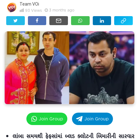
Team VOi
3 months ago
93
Views
Join Group
Join Group
લાંબા સમયથી ફેફસાંમાં બ્લડ ક્લોટની બિમારીની સારવાર