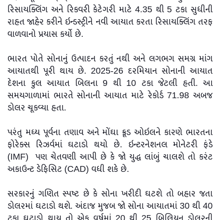
રિસાયક્લિંગ અને રિકવરી કેટેગરી માટે 4.35 થી 5 ટકા સુધીની
રાહત જાહેર કરીને ઇન્ડસ્ટ્રીને નવી આયાત કરતા રિસાયક્લિંગ તરફ
વાળવાનો પ્રયાસ કર્યો છે.
ભારત પોતે સોનાનું ઉત્પાદન કરતું નથી અને લગભગ સમગ્ર માંગ
આયાતથી પૂરી થાય છે. 2025-26 દરમિયાન સોનાની આયાત
દેશના કુલ આયાત બિલના 9 થી 10 ટકા જેટલી હતી. આ
સમયગાળામાં ભારતે સોનાની આયાત માટે રેકોર્ડ 71.98 અબજ
ડોલર ચૂકવ્યા હતા.
પરંતુ મધ્ય પૂર્વના તણાવ અને મોંઘા ક્રૂડ ઓઇલને કારણે ભારતના
ફોરેક્સ રિઝર્વમાં ઘટાડો થયો છે. ઇન્ટરનેશનલ મોનેટરી ફંડે
(IMF) પણ ચેતવણી આપી છે કે જો યુદ્ધ લાંબું ચાલશે તો કરંટ
અકાઉન્ટ ડેફિસિટ (CAD) વધી શકે છે.
સરકારનું ગણિત સ્પષ્ટ છે કે સોના ખરીદી ઘટશે તો બહાર જતા
ડોલરમાં ઘટાડો થશે. અંદાજ મુજબ જો સોના આયાતમાં 30 થી 40
ટકા ઘટાડો થાય તો એક વર્ષમાં 20 થી 25 બિલિયન ડોલરની