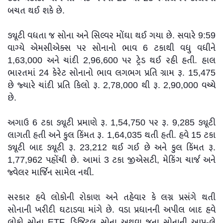
બચત થઈ શકે છે.
ડ્યૂટી વધતા જ સોના અને સિલ્વર મોંઘા થઈ ગયા છે. સવારે 9:59
વાગ્યે એમસીએક્સ પર સોનાનો ભાવ 6 ટકાથી વધુ વધીને
1,63,000 અને ચાંદી 2,96,600 પર ટ્રેડ થઈ રહી હતી. હાલ
ભારતમાં 24 કેરેટ સોનાનો ભાવ લગભગ પ્રતિ ગ્રામ રૂ. 15,475
છે જ્યારે ચાંદી પ્રતિ કિલો રૂ. 2,78,000 થી રૂ. 2,90,000 વચ્ચે
છે.
અગાઉ 6 ટકા ડ્યૂટી પ્રમાણે રૂ. 1,54,750 પર રૂ. 9,285 ડ્યૂટી
લાગતી હતી અને કુલ કિંમત રૂ. 1,64,035 થતી હતી. હવે 15 ટકા
ડ્યૂટી બાદ ડ્યૂટી રૂ. 23,212 થઈ ગઈ છે અને કુલ કિંમત રૂ.
1,77,962 પહોંચી છે. આમાં 3 ટકા જીએસટી, મેકિંગ ચાર્જ અને
જ્વેલર માર્જિન સામેલ નથી.
સરકાર હવે લોકોની રોકાણ અને તહેવાર કે લગ્ન પ્રસંગે થતી
સોનાની ખરીદી ઘટાડવા માંગે છે. વડા પ્રધાનની અપીલ બાદ હવે
લોકો સોના ETF, ડિજિટલ સોના અથવા જૂના સોનાની આપ-લે