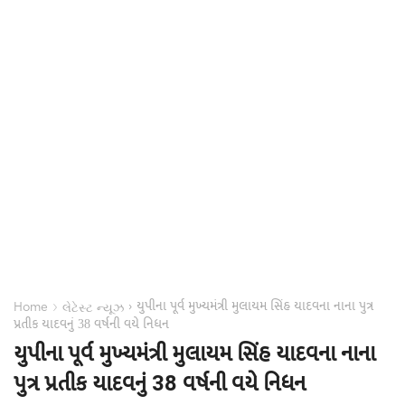
યુપીના પૂર્વ મુખ્યમંત્રી મુલાયમ સિંહ યાદવના નાના પુત્ર
›
›
Home
લેટેસ્ટ ન્યૂઝ
પ્રતીક યાદવનું 38 વર્ષની વયે નિધન
યુપીના પૂર્વ મુખ્યમંત્રી મુલાયમ સિંહ યાદવના નાના
પુત્ર પ્રતીક યાદવનું 38 વર્ષની વયે નિધન