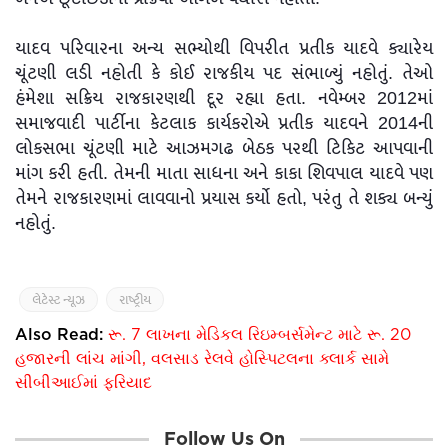
યાદવ પરિવારના અન્ય સભ્યોથી વિપરીત પ્રતીક યાદવે ક્યારેય
ચૂંટણી લડી નહોતી કે કોઈ રાજકીય પદ સંભાળ્યું નહોતું. તેઓ
હંમેશા સક્રિય રાજકારણથી દૂર રહ્યા હતા. નવેમ્બર 2012માં
સમાજવાદી પાર્ટીના કેટલાક કાર્યકરોએ પ્રતીક યાદવને 2014ની
લોકસભા ચૂંટણી માટે આઝમગઢ બેઠક પરથી ટિકિટ આપવાની
માંગ કરી હતી. તેમની માતા સાધના અને કાકા શિવપાલ યાદવે પણ
તેમને રાજકારણમાં લાવવાનો પ્રયાસ કર્યો હતો, પરંતુ તે શક્ય બન્યું
નહોતું.
લેટેસ્ટ ન્યૂઝ
રાષ્ટ્રીય
Also Read:
રૂ. 7 લાખના મેડિકલ રિઇમ્બર્સમેન્ટ માટે રૂ. 20
હજારની લાંચ માંગી, વલસાડ રેલવે હોસ્પિટલના ક્લાર્ક સામે
સીબીઆઈમાં ફરિયાદ
Follow Us On