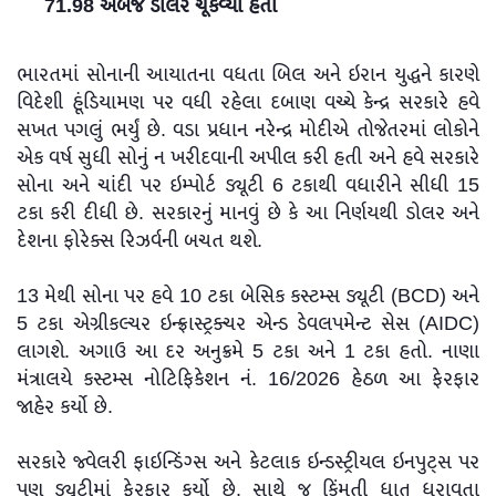
71.98 અબજ ડોલર ચૂકવ્યા હતા
ભારતમાં સોનાની આયાતના વધતા બિલ અને ઇરાન યુદ્ધને કારણે
વિદેશી હૂંડિયામણ પર વધી રહેલા દબાણ વચ્ચે કેન્દ્ર સરકારે હવે
સખત પગલું ભર્યું છે. વડા પ્રધાન નરેન્દ્ર મોદીએ તોજેતરમાં લોકોને
એક વર્ષ સુધી સોનું ન ખરીદવાની અપીલ કરી હતી અને હવે સરકારે
સોના અને ચાંદી પર ઇમ્પોર્ટ ડ્યૂટી 6 ટકાથી વધારીને સીધી 15
ટકા કરી દીધી છે. સરકારનું માનવું છે કે આ નિર્ણયથી ડોલર અને
દેશના ફોરેક્સ રિઝર્વની બચત થશે.
13 મેથી સોના પર હવે 10 ટકા બેસિક કસ્ટમ્સ ડ્યૂટી (BCD) અને
5 ટકા એગ્રીકલ્ચર ઇન્ફ્રાસ્ટ્રક્ચર એન્ડ ડેવલપમેન્ટ સેસ (AIDC)
લાગશે. અગાઉ આ દર અનુક્રમે 5 ટકા અને 1 ટકા હતો. નાણા
મંત્રાલયે કસ્ટમ્સ નોટિફિકેશન નં. 16/2026 હેઠળ આ ફેરફાર
જાહેર કર્યો છે.
સરકારે જ્વેલરી ફાઇન્ડિંગ્સ અને કેટલાક ઇન્ડસ્ટ્રીયલ ઇનપુટ્સ પર
પણ ડ્યૂટીમાં ફેરફાર કર્યો છે. સાથે જ કિંમતી ધાતુ ધરાવતા