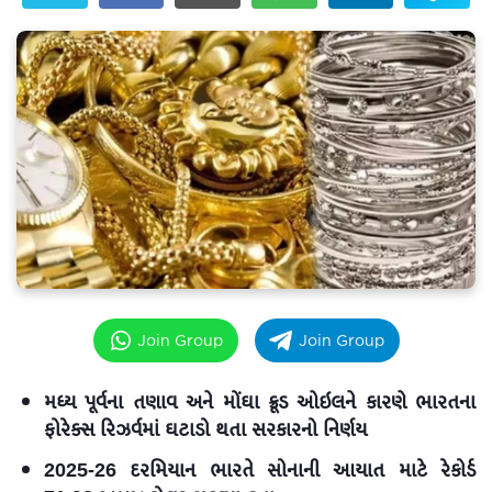
Join Group
Join Group
મધ્ય પૂર્વના તણાવ અને મોંઘા ક્રૂડ ઓઇલને કારણે ભારતના
ફોરેક્સ રિઝર્વમાં ઘટાડો થતા સરકારનો નિર્ણય
2025-26 દરમિયાન ભારતે સોનાની આયાત માટે રેકોર્ડ