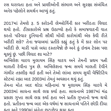
રસ ધરાવતા હતા અને પ્રાણીઓની સંભાળ અને સુરક્ષા સંબંધિત
અનેક પહેલોને સમર્થન આપ્યું હતું.
2017માં તેમણે રૂ. 5 કરોડની લેમ્બોર્ગિની કાર ખરીદતા વિવાદ
થયો હતો. ટીકાકારોએ પ્રશ્ન ઉઠાવ્યો હતો કે સમાજવાદની વાત
કરતો પરિવાર દુનિયાની સૌથી મોંઘી કારોમાંથી એક કેવી રીતે
ખરીદી શકે? તેના જવાબમાં પ્રતીકે કહ્યું હતું કે મેં કાર લોન પર
ખરીદી છે. મારી પાસે બધા દસ્તાવેજો છે અને હું ઇન્કમ ટેક્સ પણ
ચૂકવું છું. પછી વિવાદ શા માટે?
અખિલેશ યાદવ મુલાયમ સિંહ યાદવ અને તેમની પ્રથમ પત્ની
માલતી દેવીના પુત્ર છે. અખિલેશના જન્મ સમયે માલતી દેવીને
ગંભીર તકલીફ થઈ હતી અને તેઓ લાંબા સમય સુધી વેજિટેટિવ
સ્ટેટમાં રહ્યા બાદ 2003માં તેમનું અવસાન થયું હતું.
તેમના મોત બાદ થોડા મહિનામાં જ મુલાયમ સિંહ યાદવે મે
2003માં સાધના સાથે લગ્ન કર્યા હતા. સાધનાએ 1987માં ચંદ્ર
પ્રકાશ ગુપ્તા સાથે લગ્ન કર્યા હતા અને પ્રતીક ગુપ્તાનો જન્મ થયો
હતો. પ્રતીકના જન્મ બાદ એક વર્ષમાં જ સાધનાએ પતિને છોડી દીધા
હતા અને 1990માં બંનેના છૂટાછેડા થયા હતા.