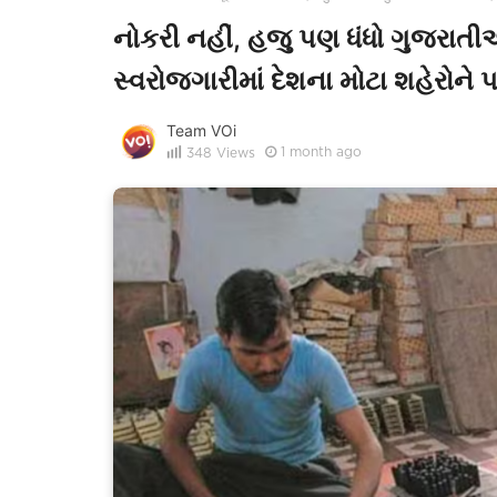
નોકરી નહીં, હજુ પણ ધંધો ગુજર
સ્વરોજગારીમાં દેશના મોટા શહેરોને 
Team VOi
1 month ago
348
Views