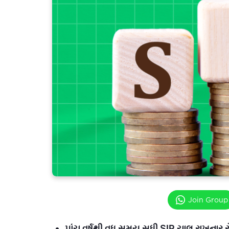
Join Group
પાંચ વર્ષથી વધુ સમય સુધી SIP ચાલુ રાખનાર 