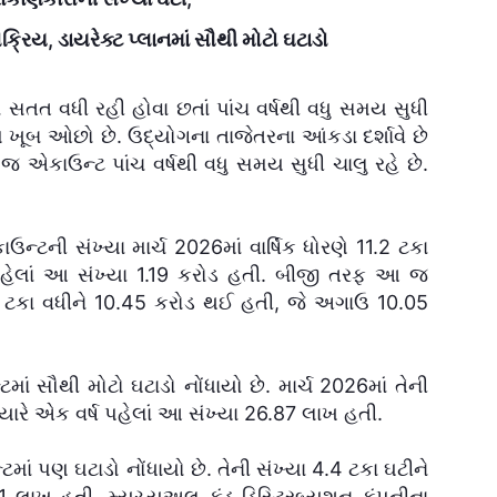
ક્રિય, ડાયરેક્ટ પ્લાનમાં સૌથી મોટો ઘટાડો
તત વધી રહી હોવા છતાં પાંચ વર્ષથી વધુ સમય સુધી
ખૂબ ઓછો છે. ઉદ્યોગના તાજેતરના આંકડા દર્શાવે છે
જ એકાઉન્ટ પાંચ વર્ષથી વધુ સમય સુધી ચાલુ રહે છે.
ઉન્ટની સંખ્યા માર્ચ 2026માં વાર્ષિક ધોરણે 11.2 ટકા
 પહેલાં આ સંખ્યા 1.19 કરોડ હતી. બીજી તરફ આ જ
9 ટકા વધીને 10.45 કરોડ થઈ હતી, જે અગાઉ 10.05
માં સૌથી મોટો ઘટાડો નોંધાયો છે. માર્ચ 2026માં તેની
યારે એક વર્ષ પહેલાં આ સંખ્યા 26.87 લાખ હતી.
માં પણ ઘટાડો નોંધાયો છે. તેની સંખ્યા 4.4 ટકા ઘટીને
લાખ હતી. મ્યુચ્યુઅલ ફંડ ડિસ્ટ્રિબ્યુશન કંપનીના