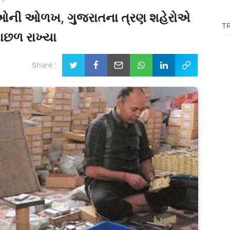
ાતીઓની ઓળખ, ગુજરાતના ત્રણ શહેરોએ
T
પાછળ રાખ્યા
Share :