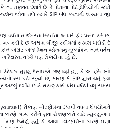
ું કે આ તફાવત દર્શાવે છે કે પોતાના પોર્ટફોલિયોની જાતે
દર્શન જોવા મળે ત્યારે SIP બંધ કરવાની શક્યતા વધુ
વર્ષના તાજેતરના રિટર્નના આધારે ફંડ પસંદ કરે છે.
ન્ટ બંધ કરી દે છે અથવા બીજી સ્કીમમાં રોકાણ ખસેડી દે
ણકારોને એસેટ એલોકેશન જોખમનું મૂલ્યાંકન અને વર્તન
અસ્થિરતા વચ્ચે પણ રોકાયેલા રહે છે.
્ટર મુમુક્ષુ દેસાઈએ જણાવ્યું હતું કે આ ટ્રેન્ડનો
યેનો રસ ઘટી રહ્યો છે, કારણ કે SIP દ્વારા થતું કુલ
ર એટલું દર્શાવે છે કે રોકાણકારો પાંચ વર્ષથી વધુ સમય
-yourself) રોકાણ પ્લેટફોર્મના ઝડપી વધતા ઉપયોગને
ના કારણે ખાસ કરીને યુવા રોકાણકારો માટે મ્યુચ્યુઅલ
 તેમણે ઉમેર્યું હતું કે આવા પ્લેટફોર્મના કારણે ઘણા