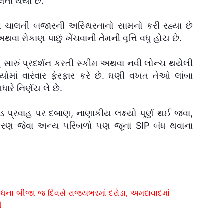
લેતા થયા છે.
ી ચાલતી બજારની અસ્થિરતાનો સામનો કરી રહ્યા છે
વા રોકાણ પાછું ખેંચવાની તેમની વૃત્તિ વધુ હોય છે.
વધુ સારું પ્રદર્શન કરતી સ્કીમ અથવા નવી લોન્ચ થયેલી
િયોમાં વારંવાર ફેરફાર કરે છે. ઘણી વખત તેઓ લાંબા
ારે નિર્ણય લે છે.
ોકડ પ્રવાહ પર દબાણ, નાણાકીય લક્ષ્યો પૂર્ણ થઈ જવા,
કીકરણ જેવા અન્ય પરિબળો પણ જૂના SIP બંધ થવાના
ંધના બીજા જ દિવસે રાજ્યભરમાં દરોડા, અમદાવાદમાં
ી