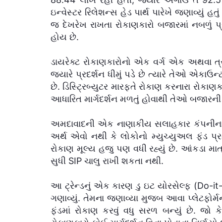
ઇન્વેસ્ટર રિલેશન્સ હેડ પાર્થ પારેખે જણાવ્યું હત
જ દેખરેખ રાખતા રોકાણકારો બજારમાં નબળું પ્ર
હોય છે.
ડાયરેક્ટ રોકાણકારોનો એક વર્ગ એક અથવા ત્રણ 
જ્યારે પ્રદર્શન ધીમું પડે છે ત્યારે તેઓ એકાઉ
છે. ડિસ્ટ્રિબ્યુટર મારફતે રોકાણ કરનારા રોકા
આધારિત માર્ગદર્શન મળતું હોવાથી તેઓ બજારની 
અમદાવાદની એક નાણાકીય સલાહકાર કંપનીના ડિરેક
અર્થ એવો નથી કે લોકોનો મ્યુચ્યુઅલ ફંડ પ્રત્
રોકાણ મૂલ્ય હજુ પણ વધી રહ્યું છે. આંકડા માત્
સુધી SIP ચાલુ રાખી શકતા નથી.
આ ટ્રેન્ડનું એક કારણ ડુ ઇટ યોરસેલ્ફ (Do-it
ગણાવ્યું. તેમના જણાવ્યા મુજબ આવા પ્લેટફોર્મ
ફંડમાં રોકાણ કરવું વધુ સરળ બન્યું છે. જો કે