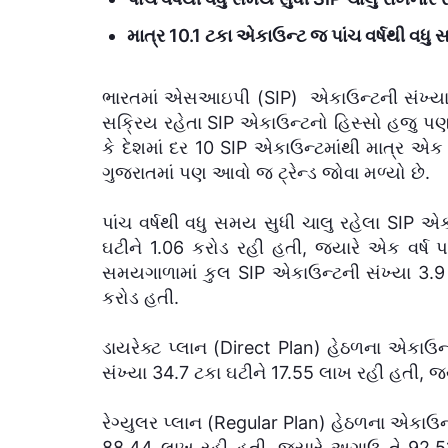
માત્ર 10.1 ટકા એકાઉન્ટ જ પાંચ વર્ષથી વધુ સ
ભારતમાં એસઆઇપી (SIP) એકાઉન્ટની સંખ્યા સ
સક્રિય રહેતા SIP એકાઉન્ટનો હિસ્સો હજુ પણ 
કે દેશમાં દર 10 SIP એકાઉન્ટમાંથી માત્ર એક 
ગુજરાતમાં પણ આવો જ ટ્રેન્ડ જોવા મળ્યો છે.
પાંચ વર્ષથી વધુ સમય સુધી ચાલુ રહેલા SIP એકા
ઘટીને 1.06 કરોડ રહી હતી, જ્યારે એક વર્ષ
સમયગાળામાં કુલ SIP એકાઉન્ટની સંખ્યા 3.
કરોડ હતી.
ડાયરેક્ટ પ્લાન (Direct Plan) હેઠળના એકાઉન્ટ
સંખ્યા 34.7 ટકા ઘટીને 17.55 લાખ રહી હતી, જ્
રેગ્યુલર પ્લાન (Regular Plan) હેઠળના એકાઉન્ટ
88.44 લાખ રહી હતી, જ્યારે અગાઉ તે 92.51 