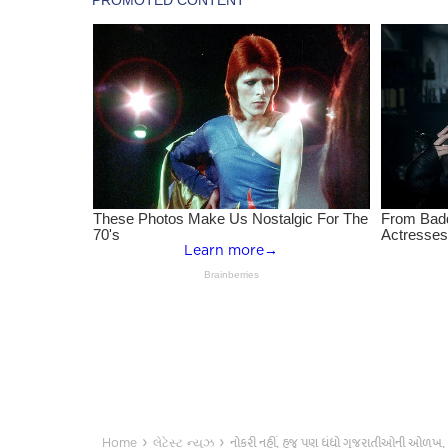
›
›
નોકરી નહીં, હજુ પણ ધંધો ગુજરાતીઓની ઓળખ, ગુ
Home
લેટેસ્ટ ન્યૂઝ