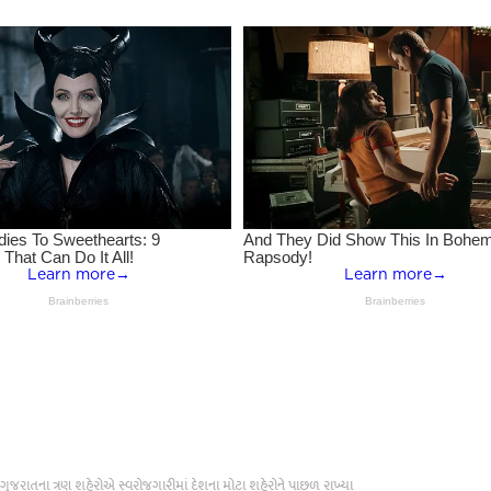
જરાતના ત્રણ શહેરોએ સ્વરોજગારીમાં દેશના મોટા શહેરોને પાછળ રાખ્યા