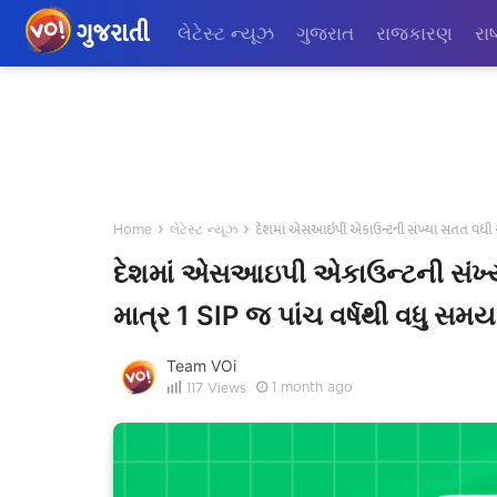
ગુજરાતી
લેટેસ્ટ ન્યૂઝ
ગુજરાત
રાજકારણ
રાષ
›
›
દેશમાં એસઆઇપી એકાઉન્ટની સંખ્યા સતત વધી રહી 
Home
લેટેસ્ટ ન્યૂઝ
દેશમાં એસઆઇપી એકાઉન્ટની સંખ્યા
માત્ર 1 SIP જ પાંચ વર્ષથી વધુ સમય 
Team VOi
1 month ago
117
Views