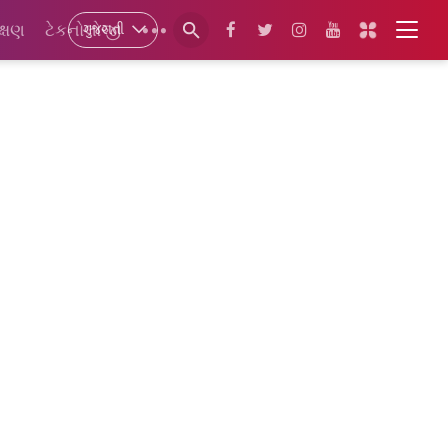
ગુજરાતી
ક્ષણ
ટેકનોલોજી
•••