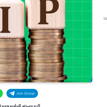
T
Join Group
રોકાણકારોની સંખ્યા ઘટી,