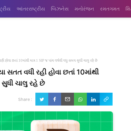
્ટ્રીય
આંતરરાષ્ટ્રીય
બિઝનેસ
મનોરંજન
રમતગમત
શિ
હોવા છતાં 10માંથી માત્ર 1 SIP જ પાંચ વર્ષથી વધુ સમય સુધી ચાલુ રહે છે
 સતત વધી રહી હોવા છતાં 10માંથી
સુધી ચાલુ રહે છે
Share :