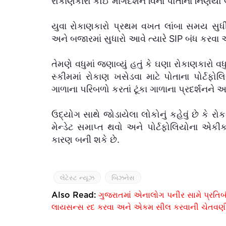
રોકાણકારો કોઈ માર્ગદર્શન વિના પોતાના નિર્ણયો 
યુવા રોકાણકારો પ્રથમ વખત લાંબા સમય સુધ
અને બજારમાં સુધારો આવે ત્યારે SIP બંધ કરવા અથ
તેમણે વધુમાં જણાવ્યું હતું કે ઘણા રોકાણકારો 
સ્કીમમાં રોકાણ ખસેડવા માટે પોતાના પોર્ટફોલ
ગાળાના પરિબળો કરતાં ટૂંકા ગાળાના પ્રદર્શનને આધ
ઉદ્યોગ સાથે જોડાયેલા લોકોનું કહેવું છે કે ર
મેન્ડેટ સમાપ્ત થવો અને પોર્ટફોલિયોના એ
કારણ બની શકે છે.
લેટેસ્ટ ન્યૂઝ
બિઝનેસ
Also Read:
ગુજરાતમાં એનાલોગ પનીર સામે પ્રતિબ
લાયસન્સ રદ કરવા અને એકમ સીલ કરવાની ચેતવણ