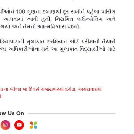
્થીઓને 100 ગુણના દબાણથી દૂર રાખીને પહેલા પાસિંગ
ના આપવામાં આવી હતી. નિયમિત કાઉન્સેલિંગ અને
ો થયો અને તેમનો આત્મવિશ્વાસ વધ્યો.
ડિયાપાડાની મુલાકાત દરમિયાન બોર્ડ પરીક્ષાની તૈયારી
લ્લા અધિકારીઓના મતે આ મુલાકાત વિદ્યાર્થીઓ માટે
ંધના બીજા જ દિવસે રાજ્યભરમાં દરોડા, અમદાવાદમાં
ી
ow Us On