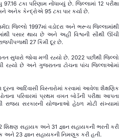
 97.16 ટકા પરિણામ નોંધાવ્યું છે. જિલ્લામાં 12 પરીક્ષા
ને અનેક કેન્દ્રોએ 95 ટકા પાર કર્યા છે.
નર્મદા જિલ્લો 1997માં વડોદરા અને ભરૂચ જિલ્લામાંથી
ાંથી પસાર થાય છે અને અહીં વિશ્વની સૌથી ઊંચી
રાજપીપળાથી 27 કિમી દૂર છે.
ત્રે સતત સુધારો જોવા મળી રહ્યો છે. 2022 પછીથી જિલ્લો
 રહ્યો છે અને ગુજરાતના ટોચના પાંચ જિલ્લાઓમાં
રના આદિવાસી વિસ્તારોમાં કરવામાં આવેલા શૈક્ષણિક
પોતાના પરિવારમાં પ્રથમ વખત બોર્ડની પરીક્ષા આપતા
ી રાજ્ય સરકારની યોજનાઓ હેઠળ મોટી સંખ્યામાં
42 શિક્ષણ સહાયક અને 31 જ્ઞાન સહાયકની ભરતી કરી
ાયક અને 23 જ્ઞાન સહાયકની નિમણૂક કરી હતી.