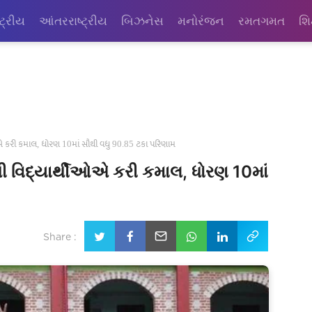
્ટ્રીય
આંતરરાષ્ટ્રીય
બિઝનેસ
મનોરંજન
રમતગમત
શિ
ીઓએ કરી કમાલ, ધોરણ 10માં સૌથી વધુ 90.85 ટકા પરિણામ
ી વિદ્યાર્થીઓએ કરી કમાલ, ધોરણ 10માં
Share :