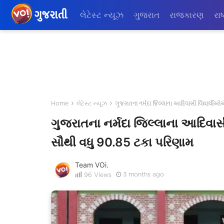
ગુજરાતી
લેટેસ્ટ ન્યૂઝ
ગુજરાત
રાજકારણ
રાષ
›
›
ગુજરાતના નર્મદા જિલ્લાના આદિવાસી વિદ્યાર્થ
Home
લેટેસ્ટ ન્યૂઝ
ગુજરાતના નર્મદા જિલ્લાના આદિવાસ
સૌથી વધુ 90.85 ટકા પરિણામ
Team VOi.
3 months ago
96
Views