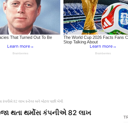
મોસ કંપનીએ 82 લાખ કન્ટેનર અને બોટલ પાછી ખેંચી
 ઇજા થતા થર્મોસ કંપનીએ 82 લાખ
T