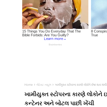
›
›
ખામીયુક્ત સ્ટોપરના કારણે લોકોને ઇજા થતા થર્
Home
લેટેસ્ટ ન્યૂઝ
ખામીયુક્ત સ્ટોપરના કારણે લોકોને
કન્ટેનર અને બોટલ પાછી ખેંચી