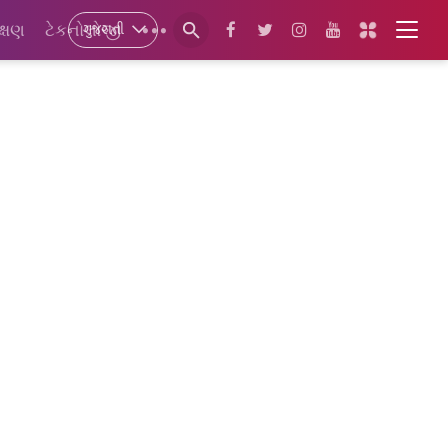
ગુજરાતી
ક્ષણ
ટેકનોલોજી
•••