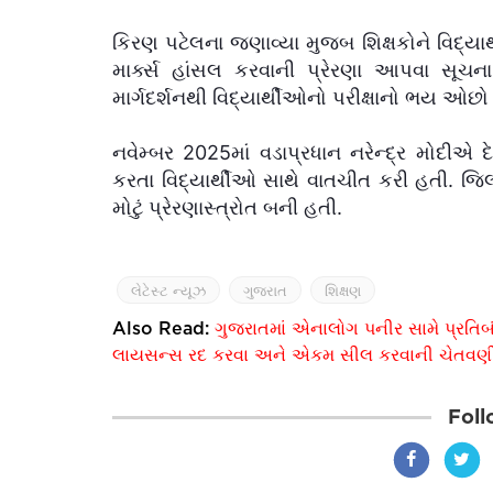
કિરણ પટેલના જણાવ્યા મુજબ શિક્ષકોને વિદ્યાર
માર્ક્સ હાંસલ કરવાની પ્રેરણા આપવા સૂચ
માર્ગદર્શનથી વિદ્યાર્થીઓનો પરીક્ષાનો ભય ઓછ
નવેમ્બર 2025માં વડાપ્રધાન નરેન્દ્ર મોદીએ દે
કરતા વિદ્યાર્થીઓ સાથે વાતચીત કરી હતી. જિ
મોટું પ્રેરણાસ્ત્રોત બની હતી.
લેટેસ્ટ ન્યૂઝ
ગુજરાત
શિક્ષણ
Also Read:
ગુજરાતમાં એનાલોગ પનીર સામે પ્રતિબ
લાયસન્સ રદ કરવા અને એકમ સીલ કરવાની ચેતવણ
Foll