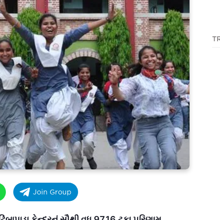
T
Join Group
બાપાડા કેન્દ્રનું સૌથી વધુ 97.16 ટકા પરિણામ