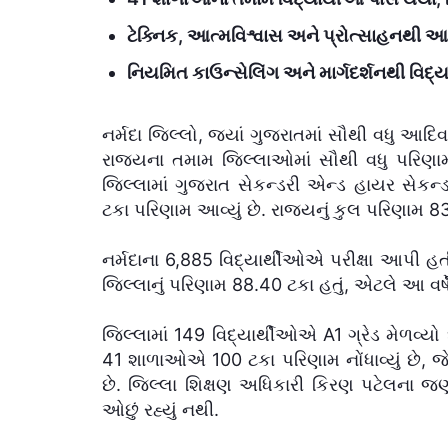
ટેક્નિક, આત્મવિશ્વાસ અને પ્રોત્સાહનથી
નિયમિત કાઉન્સેલિંગ અને માર્ગદર્શનથી વિદ્યા
નર્મદા જિલ્લો, જ્યાં ગુજરાતમાં સૌથી વધુ આદિવાસી
રાજ્યના તમામ જિલ્લાઓમાં સૌથી વધુ પરિણામ 
જિલ્લામાં ગુજરાત સેકન્ડરી એન્ડ હાયર સેકન્
ટકા પરિણામ આવ્યું છે. રાજ્યનું કુલ પરિણામ 83.
નર્મદાના 6,885 વિદ્યાર્થીઓએ પરીક્ષા આપી હત
જિલ્લાનું પરિણામ 88.40 ટકા હતું, એટલે આ વર્ષે 
જિલ્લામાં 149 વિદ્યાર્થીઓએ A1 ગ્રેડ મેળવ્યો
41 શાળાઓએ 100 ટકા પરિણામ નોંધાવ્યું છે,
છે. જિલ્લા શિક્ષણ અધિકારી કિરણ પટેલના જ
ઓછું રહ્યું નથી.