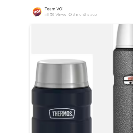
Team VOi
3 months ago
39
Views