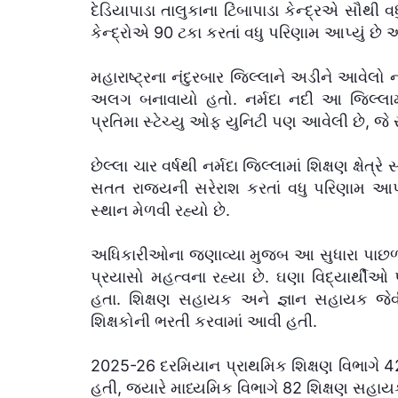
દેડિયાપાડા તાલુકાના ટિંબાપાડા કેન્દ્રએ સૌથી વધુ
કેન્દ્રોએ 90 ટકા કરતાં વધુ પરિણામ આપ્યું છે અ
મહારાષ્ટ્રના નંદુરબાર જિલ્લાને અડીને આવેલો 
અલગ બનાવાયો હતો. નર્મદા નદી આ જિલ્લામ
પ્રતિમા સ્ટેચ્યુ ઓફ યુનિટી પણ આવેલી છે, જે 
છેલ્લા ચાર વર્ષથી નર્મદા જિલ્લામાં શિક્ષણ ક્ષે
સતત રાજ્યની સરેરાશ કરતાં વધુ પરિણામ આપી
સ્થાન મેળવી રહ્યો છે.
અધિકારીઓના જણાવ્યા મુજબ આ સુધારા પાછળ દૂ
પ્રયાસો મહત્વના રહ્યા છે. ઘણા વિદ્યાર્થીઓ 
હતા. શિક્ષણ સહાયક અને જ્ઞાન સહાયક જેવ
શિક્ષકોની ભરતી કરવામાં આવી હતી.
2025-26 દરમિયાન પ્રાથમિક શિક્ષણ વિભાગે 
હતી, જ્યારે માધ્યમિક વિભાગે 82 શિક્ષણ સહ