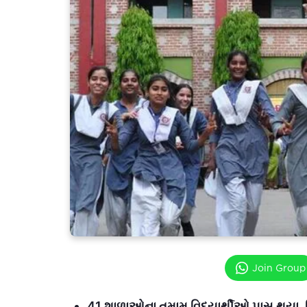
Join Group
41 શાળાઓના તમામ વિદ્યાર્થીઓ પાસ થયા, ટિં