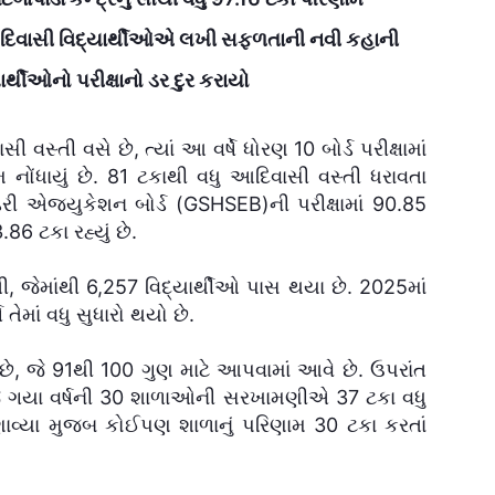
 આદિવાસી વિદ્યાર્થીઓએ લખી સફળતાની નવી કહાની
ર્થીઓનો પરીક્ષાનો ડર દુર કરાયો
 વસ્તી વસે છે, ત્યાં આ વર્ષે ધોરણ 10 બોર્ડ પરીક્ષામાં
નોંધાયું છે. 81 ટકાથી વધુ આદિવાસી વસ્તી ધરાવતા
ડરી એજ્યુકેશન બોર્ડ (GSHSEB)ની પરીક્ષામાં 90.85
86 ટકા રહ્યું છે.
ી, જેમાંથી 6,257 વિદ્યાર્થીઓ પાસ થયા છે. 2025માં
તેમાં વધુ સુધારો થયો છે.
 છે, જે 91થી 100 ગુણ માટે આપવામાં આવે છે. ઉપરાંત
 જે ગયા વર્ષની 30 શાળાઓની સરખામણીએ 37 ટકા વધુ
ણાવ્યા મુજબ કોઈપણ શાળાનું પરિણામ 30 ટકા કરતાં