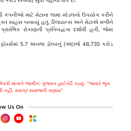
 કરોડ રુપિયા) સુધી પહોંચી શકે છે.
તની કંપનીઓ માટે મેટાના લામા મોડલનો ઉપયોગ કરીને
ક્ત સાહસ બનાવ્યું હતું. રિલાયન્સ અને મેટાએ મળીને
ારંભિક રોકાણની પ્રતિબદ્ધતા દર્શાવી હતી, જેમાં
ફોર્મ્સમાં 5.7 અબજ ડોલરનું (અંદાજે 48,735 કરોડ
વતી માતાને જામીન: ગુજરાત હાઈકોર્ટે કહ્યું- “જ્યારે ભૂખ
્તિની નહીં, સમગ્ર સમાજની ગણાય”
ow Us On