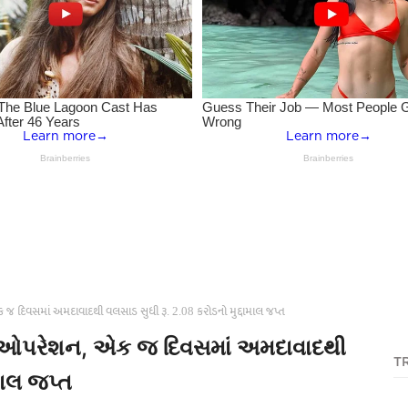
એક જ દિવસમાં અમદાવાદથી વલસાડ સુધી રૂ. 2.08 કરોડનો મુદ્દામાલ જપ્ત
મેગા ઓપરેશન, એક જ દિવસમાં અમદાવાદથી
T
માલ જપ્ત