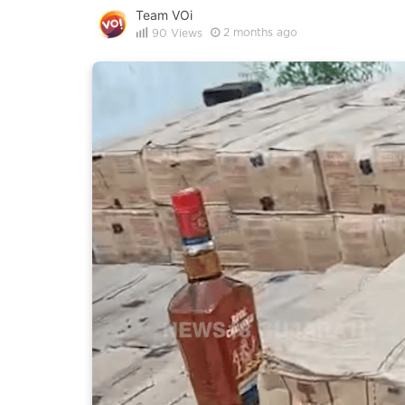
Team VOi
2 months ago
90
Views