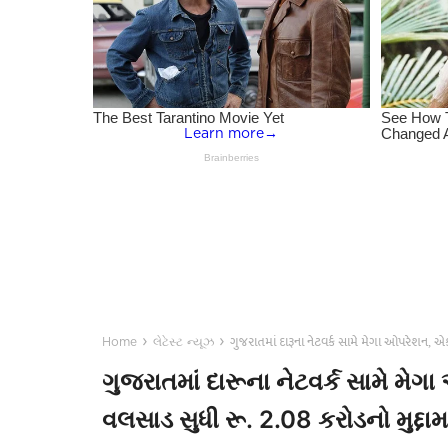
›
›
ગુજરાતમાં દારૂના નેટવર્ક સામે મેગા ઓપરેશન, 
Home
લેટેસ્ટ ન્યૂઝ
ગુજરાતમાં દારૂના નેટવર્ક સામે 
વલસાડ સુધી રૂ. 2.08 કરોડનો મુદ્દા