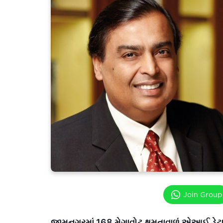
Join Group
જામનગરમાં 168 મેગાવોટ ક્ષમતાવાળું એઆઈ ડેટા 