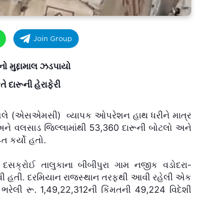
Join Group
નો મુદ્દામાલ ઝડપાયો
તે દારૂની હેરાફેરી
િંગ સેલે (એસએમસી) વ્યાપક ઓપરેશન હાથ ધરીને માત્ર
ને વલસાડ જિલ્લામાંથી 53,360 દારૂની બોટલો અને
્ત કર્યો હતો.
ે દસક્રોઈ તાલુકાના બીબીપુરા ગામ નજીક વડોદરા-
વી હતી. દરમિયાન રાજસ્થાન તરફથી આવી રહેલી એક
ં ભરેલી રૂ. 1,49,22,312ની કિંમતની 49,224 વિદેશી