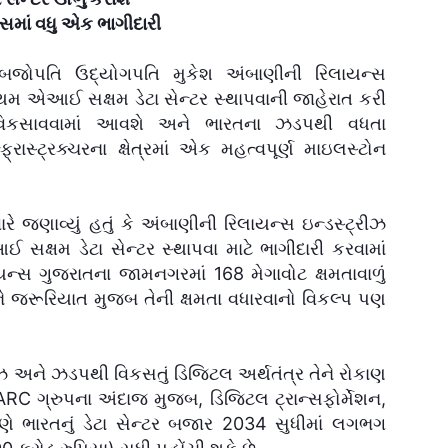
્સમાં વધુ એક ભાગીદારી
અબજોપતિ ઉદ્યોગપતિ મુકેશ અંબાણીની રિલાયન્સ
પ્રથમ એઆઈ સક્ષમ ડેટા સેન્ટર સ્થાપવાની જાહેરાત કરી
 વિકસાવવામાં આવશે અને ભારતના ઝડપથી વધતા
ાસ્ટ્રક્ચરના ક્ષેત્રમાં એક મહત્વપૂર્ણ માઇલસ્ટોન
રે જણાવ્યું હતું કે અંબાણીની રિલાયન્સ ઇન્ડસ્ટ્રીઝ
સક્ષમ ડેટા સેન્ટર સ્થાપવા માટે ભાગીદારી કરવામાં
ન્સ ગુજરાતના જામનગરમાં 168 મેગાવોટ ક્ષમતાવાળું
અને જરૂરિયાત મુજબ તેની ક્ષમતા વધારવાનો વિકલ્પ પણ
ેઝ અને ઝડપથી વિકસતું ડિજિટલ અર્થતંત્ર તેને રોકાણ
MARC ગ્રુપના અંદાજ મુજબ, ડિજિટલ ટ્રાન્સફોર્મેશન,
 ભારતનું ડેટા સેન્ટર બજાર 2034 સુધીમાં લગભગ