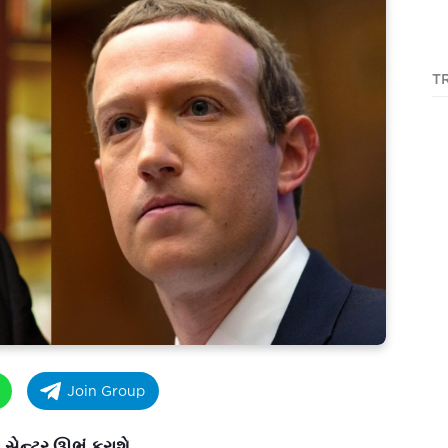
T
Join Group
સેન્ટર ઊભું કરાશે