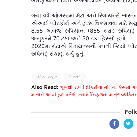
બમણું થઈને 13.11 અબજ ડોલર (અંદાજે 1,12,100
ગયા વર્ષે ઓગસ્ટમાં મેટા અને રિલાયન્સે ભાર
એઆઈ પ્લેટફોર્મ અને ટૂલ્સ વિકસાવવા માટે સંયુ
8.55 અબજ રુપિયાના (855 કરોડ રુપિયા) પ્ર
અનુક્રમે 70 ટકા અને 30 ટકા હિસ્સો હતો.
2020માં મેટાએ રિલાયન્સની કંપની જિયો પ્લેટ
રુપિયા) રોકાણ કર્યું હતું.
લેટેસ્ટ ન્યૂઝ
બિઝનેસ
Also Read:
ભૂખથી રડતી દીકરીના મોતના કેસમાં ગર્ભ
માતાને આવી હદે ધકેલે, ત્યારે નિષ્ફળતા માત્ર વ્યક
Foll