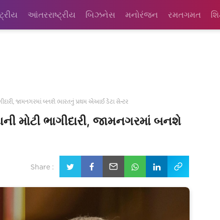
્ટ્રીય
આંતરરાષ્ટ્રીય
બિઝનેસ
મનોરંજન
રમતગમત
શિ
ગીદારી, જામનગરમાં બનશે ભારતનું પ્રથમ એઆઈ ડેટા સેન્ટર
ટાની મોટી ભાગીદારી, જામનગરમાં બનશે
Share :