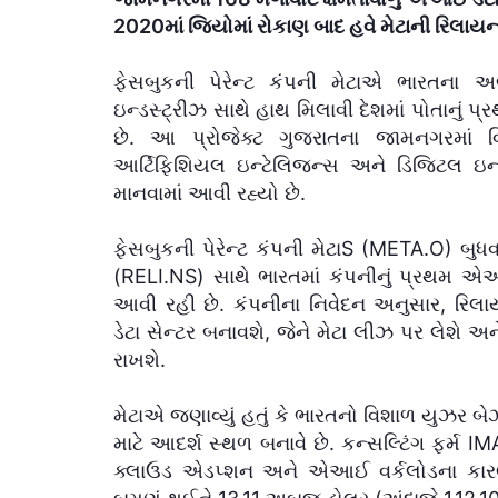
2020માં જિયોમાં રોકાણ બાદ હવે મેટાની રિલાયન
ફેસબુકની પેરેન્ટ કંપની મેટાએ ભારતના 
ઇન્ડસ્ટ્રીઝ સાથે હાથ મિલાવી દેશમાં પોતાનું 
છે. આ પ્રોજેક્ટ ગુજરાતના જામનગરમાં
આર્ટિફિશિયલ ઇન્ટેલિજન્સ અને ડિજિટલ ઇન્ફ્ર
માનવામાં આવી રહ્યો છે.
ફેસબુકની પેરેન્ટ કંપની મેટાS (META.O) બુધવા
(RELI.NS) સાથે ભારતમાં કંપનીનું પ્રથમ એઆઈ 
આવી રહી છે. કંપનીના નિવેદન અનુસાર, રિલાય
ડેટા સેન્ટર બનાવશે, જેને મેટા લીઝ પર લેશે 
રાખશે.
મેટાએ જણાવ્યું હતું કે ભારતનો વિશાળ યુઝર બ
માટે આદર્શ સ્થળ બનાવે છે. કન્સલ્ટિંગ ફર્મ I
ક્લાઉડ એડપ્શન અને એઆઈ વર્કલોડના કારણે