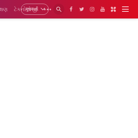
ગુજરાતી
ક્ષણ
ટેકનોલોજી
•••