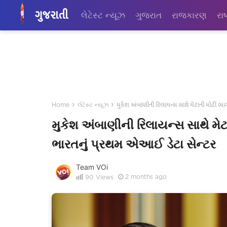
ગુજરાતી
લેટેસ્ટ ન્યૂઝ
ગુજરાત
રાજકારણ
રાષ
›
›
મુકેશ અંબાણીની રિલાયન્સ સાથે મેટાની મોટી ભા
Home
લેટેસ્ટ ન્યૂઝ
મુકેશ અંબાણીની રિલાયન્સ સાથે મે
ભારતનું પ્રથમ એઆઈ ડેટા સેન્ટર
Team VOi
2 months ago
90
Views