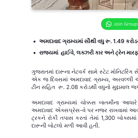
Join Group
અમદાવાદ ગ્રામ્યમાં સૌથી વધુ રૂ. 1.49 કરોડ
રાજ્યમાં હાઈવે, લક્ઝરી કાર અને ટ્રેન મારફ
ગુજરાતમાં દારૂના નેટવર્ક સામે સ્ટેટ મોનિટર
એક જ દિવસમાં અમદાવાદ ગ્રામ્ય, અરવલ્લી અ
ટીન સહિત રૂ. 2.08 કરોડથી વધુનો મુદ્દામાલ જપ
અમદાવાદ ગ્રામ્યમાં ચોક્કસ બાતમીના આધાર
અમદાવાદ એક્સપ્રેસ-વે પર નજર રાખવામાં આ
ટ્રકને રોકી તપાસ કરતાં તેમાં 1,300 બોક્સમા
દારૂની બોટલો મળી આવી હતી.