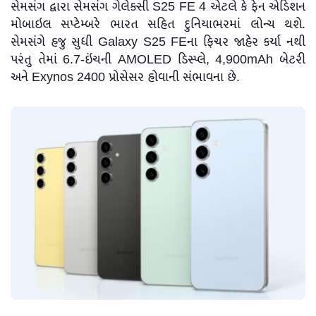
સેમસંગ દ્વારા સેમસંગ ગેલેક્સી S25 FE 4 એટલે કે ફેન એડિશન
મોબાઇલ સપ્ટેમ્બરે ભારત સહિત દુનિયાભરમાં લોન્ચ થશે.
સેમસંગે હજુ સુધી Galaxy S25 FEના ફિચર જાહેર કર્યા નથી
પરંતુ તેમાં 6.7-ઇંચની AMOLED ડિસ્પ્લે, 4,900mAh બેટરી
અને Exynos 2400 પ્રોસેસર હોવાની સંભાવના છે.