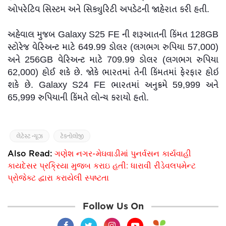
ઓપરેટિવ સિસ્ટમ અને સિક્યુરિટી અપડેટની જાહેરાત કરી હતી.
અહેવાલ મુજબ Galaxy S25 FE ની શરૂઆતની કિંમત 128GB
સ્ટોરેજ વેરિઅન્ટ માટે 649.99 ડોલર (લગભગ રુપિયા 57,000)
અને 256GB વેરિઅન્ટ માટે 709.99 ડોલર (લગભગ રુપિયા
62,000) હોઈ શકે છે. જોકે ભારતમાં તેની કિંમતમાં ફેરફાર હોઇ
શકે છે. Galaxy S24 FE ભારતમાં અનુક્રમે 59,999 અને
65,999 રુપિયાની કિંમતે લોન્ચ કરાયો હતો.
લેટેસ્ટ ન્યૂઝ
ટેકનોલોજી
Also Read:
ગણેશ નગર-મેઘવાડીમાં પુનર્વસન કાર્યવાહી
કાયદેસર પ્રક્રિયા મુજબ કરાઇ હતી: ધારાવી રીડેવલપમેન્ટ
પ્રોજેક્ટ દ્વારા કરાયેલી સ્પષ્ટતા
Follow Us On