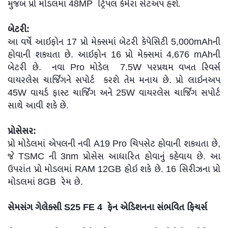
મુજબ પ્રો મોડલમાં 48MP ટ્રિપલ કેમેરા સેટઅપ હશે.
બેટરી:
આ વર્ષે આઇફોન 17 પ્રો મેક્સમાં બેટરી કેપેસિટી 5,000mAhની
હોવાની શક્યતા છે. આઇફોન 16 પ્રો મેક્સમાં 4,676 mAhની
બેટરી છે. નવા Pro મોડેલ 7.5W પરપ્રથમ વખત રિવર્સ
વાયરલેસ ચાર્જિંગને સપોર્ટ કરશે તેમ મનાય છે. પ્રો લાઇનઅપ
45W વાયર્ડ ફાસ્ટ ચાર્જિંગ અને 25W વાયરલેસ ચાર્જિંગ સપોર્ટ
સાથે આવી શકે છે.
પ્રોસેસર:
પ્રો મોડેલમાં એપલની નવી A19 Pro ચિપસેટ હોવાની શક્યતા છે,
જે TSMC ની 3nm પ્રોસેસ આધારિત હોવાનું કહેવાય છે. આ
ઉપરાંત પ્રો મોડલમાં RAM 12GB હોઇ શકે છે. 16 સિરીઝના પ્રો
મોડલમાં 8GB રેમ છે.
સેમસંગ ગેલેક્સી S25 FE 4 ફેન એડિશનના સંભવિત ફિચર્સ