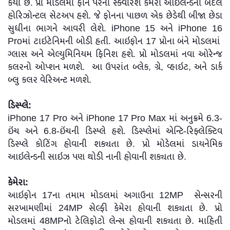
કર્યો છે. પ્રો મોડલમાં ફોન પરના સ્ક્વેરિશ કેમેરા આઇલેન્ડના બદલે
હોરિઝોન્ટલ સેટઅપ હશે. જે ફોનના પાછળ એક છેડેથી બીજા છેડા
સુધીના ભાગને આવરી લેશે. iPhone 15 અને iPhone 16
Proમાં ટાઇટેનિમની બોડી હતી. આઇફોન 17 પ્રોના બંને મોડલમાં
ગ્લાસ અને એલ્યુમિનિયમ ફિનિશ હશે. પ્રો મોડલમાં નવા ઓરેન્જ
કલરનો ઓપ્શન મળશે. આ ઉપરાંત બ્લેક, ગ્રે, વ્હાઇટ, અને ડાર્ક
બ્લુ કલર વેરિઅન્ટ મળશે.
ડિસ્પ્લે:
iPhone 17 Pro અને iPhone 17 Pro Max માં અનુક્રમે 6.3-
ઇંચ અને 6.8-ઇંચની ડિસ્પ્લે હશે. ડિસ્પ્લેમાં એન્ટિ-રિફ્લેક્ટિવ
ડિસ્પ્લે કોટિંગ હોવાની શક્યતા છે. પ્રો મોડેલમાં ડાયનેમિક
આઇલેન્ડની સાઇઝ પણ થોડી નાની હોવાની શક્યતા છે.
કેમેરા:
આઇફોન 17ના તમામ મોડલમાં અગાઉના 12MP સેન્સરની
સરખામણીમાં 24MP સેલ્ફી કેમેરા હોવાની શક્યતા છે. પ્રો
મોડલમાં 48MPનો ટેલિફોટો લેન્સ હોવાની શક્યતા છે. માહિતી