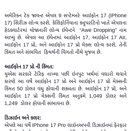
અમેરિકન ટેક જાયન્ટ એપલ 9 સપ્ટેમ્બરે આઇફોન 17 (iPhone
17) સિરીઝ લોન્ચ કરશે. કેલિફોર્નિયાના ક્યુપરટિનો ખાતે એપલના
હેડક્વાર્ટરમાં યોજાનારી લોન્ચ ઇવેન્ટને “Awe Dropping” નામ
આપ્યું છે. એપલ આ ઇવેન્ટમાં આઇફોન 17, આઇફોન 17 Air,
આઇફોન 17 પ્રો, અને આઇફોન 17 પ્રો મેક્સ લોન્ચ કરશે. તેની
કિંમત અને સંભવિત ફિચર્ચની વિગતો નીચે મુજબ છે.
આઈફોન 17 પ્રો ની કિંમત:
યુએસ સરકારે ટેરિફ નાખ્યા પછી ઇનપુટ ખર્ચમાં વધારો થવાને
કારણે આ વર્ષે આઇફોન 17 પ્રો અને આઇફોન 17 પ્રો મેક્સની
કિંમત 50 ડોલર વધુ હોવાની શક્યતા છે. આઇફોન 17 પ્રો, અને
આઇફોન 17 પ્રો મેક્સની કિંમત અનુક્રમે 1,049 ડોલર અને
1,249 ડોલર હોવાની સંભાવના છે.
ડિઝાઇન અને કલર:
એપલે આ વર્ષે iPhone 17 Pro લાઇનઅપની ડિઝાઇનમાં ફેરફાર