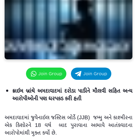
Join Group
Join Group
ક્રાઇમ બ્રાંચે અમદાવાદમાં દરોડા પાડીને મૌલવી સહિત અન્ય
આરોપીઓની પણ ધરપકડ કરી હતી
અમદાવાદમાં જુવેનાઇલ જસ્ટિસ બોર્ડે (JJB) જમ્મુ અને કાશ્મીરના
એક કિશોરને 18 વર્ષ બાદ પુરાવાના અભાવે આતંકવાદના
આરોપોમાંથી મુક્ત કર્યો છે.