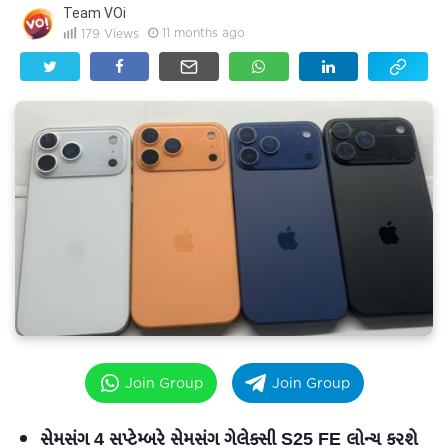
Team VOi
11 months ago
179
Views
Join Group
Join Group
સેમસંગ 4 સપ્ટેમ્બરે સેમસંગ ગેલેક્સી S25 FE લોન્ચ કરશે