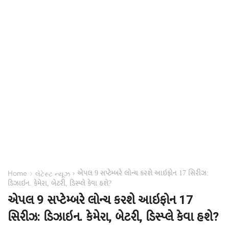
એપલ 9 સપ્ટેમ્બરે લોન્ચ કરશે આઇફોન 17 સિરીઝ:
›
›
Home
લેટેસ્ટ ન્યૂઝ
ડિઝાઇન. કેમેરા, બેટરી, ડિસ્પ્લે કેવા હશે?
એપલ 9 સપ્ટેમ્બરે લોન્ચ કરશે આઇફોન 17
સિરીઝ: ડિઝાઇન. કેમેરા, બેટરી, ડિસ્પ્લે કેવા હશે?