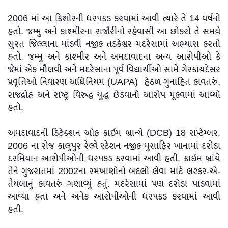
2006 માં આ કિશોરની ધરપકડ કરવામાં આવી ત્યારે તે 14 વર્ષનો
હતો. જમ્મુ અને કાશ્મીરના રાજૌરીનો રહેવાસી આ છોકરો તે સમયે
સુરત જિલ્લાના માંડવી નજીક તડકેશ્વર મદરેસામાં અભ્યાસ કરતો
હતો. જમ્મુ અને કાશ્મીર અને અમદાવાદના અન્ય આરોપીઓ કે
જેમાં એક મૌલવી અને મદરેસાના પૂર્વ વિદ્યાર્થીઓ સામે ગેરકાયદેસર
પ્રવૃત્તિઓ નિવારણ અધિનિયમ (UAPA) હેઠળ ગુનાહિત કાવતરું,
રાજદ્રોહ અને રાષ્ટ્ર વિરુદ્ધ યુદ્ધ છેડવાનો આરોપ મૂકવામાં આવ્યો
હતો.
અમદાવાદની ડિટેક્શન ઓફ ક્રાઇમ બ્રાન્ચે (DCB) 18 સપ્ટેમ્બર,
2006 ના રોજ કાલુપુર રેલ્વે સ્ટેશન નજીક મુસાફિર ખાનામાં દરોડા
દરમિયાન આરોપીઓની ધરપકડ કરવામાં આવી હતી. ક્રાઇમ બ્રાંચે
તેને ગુજરાતમાં 2002ના રમખાણોનો બદલો લેવા માટે લશ્કર-એ-
તૈયબાનું કાવતરું ગણાવ્યું હતું. મદરેસામાં પણ દરોડા પાડવામાં
આવ્યા હતા અને અનેક આરોપીઓની ધરપકડ કરવામાં આવી
હતી.