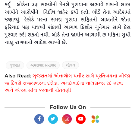
કર્યું. બોર્ડના ત્રણ સભ્યોની પેનલે પુરાવાના અભાવે શંકાનો લાભ
આપીને આરોપીને નિર્દોષ જાહેર કર્યો હતો. બોર્ડે તેના આદેશમાં
જણાવ્યું, રેકોર્ડ પરના સમગ્ર પુરાવા સહિતની બાબતોને જોતા
ફરિયાદ પક્ષ વાજબી શંકાથી આગળ કિશોર ગુનેગાર સામે કેસ
પુરવાર કરી શક્યો નથી. બોર્ડે તેના જામીન આગામી છ મહિના સુધી
ચાલુ રાખવાનો આદેશ આપ્યો છે.
ગુજરાત
અમદાવાદ સમાચાર
લીગલ
Also Read:
ગુજરાતમાં એનાલોગ પનીર સામે પ્રતિબંધના બીજા
જ દિવસે રાજ્યભરમાં દરોડા, અમદાવાદમાં લાયસન્સ રદ કરવા
અને એકમ સીલ કરવાની ચેતવણી
Follow Us On