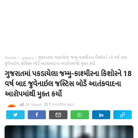
ગુજરાતમાં પકડાયેલા જમ્મુ-કાશ્મીરના કિશોરને 18 વર્ષ બાદ
›
›
Home
ગુજરાત
જુવેનાઇલ જસ્ટિસ બોર્ડે આતંકવાદના આરોપમાંથી મુક્ત કર્યો
ગુજરાતમાં પકડાયેલા જમ્મુ-કાશ્મીરના કિશોરને 18
વર્ષ બાદ જુવેનાઇલ જસ્ટિસ બોર્ડે આતંકવાદના
આરોપમાંથી મુક્ત કર્યો
11 months ago
39
Views