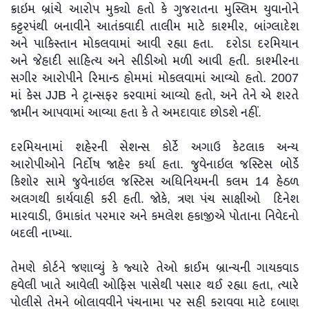
ક્રાઇમ બ્રાંચે આરોપ મુક્યો હતો કે ગુજરાતના મુસ્લિમ યુવાનોને
કટ્ટરપંથી બનાવીને આતંકવાદી તાલીમ માટે કાશ્મીર, બાંગ્લાદેશ
અને પાકિસ્તાન મોકલવામાં આવી રહ્યા હતા. દરોડા દરમિયાન
અને જેહાદી સાહિત્ય અને સીડીઓ મળી આવી હતી. કાશ્મીરના
સગીર આરોપીને રિમાન્ડ હોમમાં મોકલવામાં આવ્યો હતો. 2007
માં કેસ JJB ને ટ્રાન્સફર કરવામાં આવ્યો હતો, અને તેને એ શરતે
જામીન આપવામાં આવ્યા હતા કે તે અમદાવાદ છોડશે નહીં.
દરમિયનામાં શહેરની સેશન્સ કોર્ટે અગાઉ કેટલાક અન્ય
આરોપીઓને નિર્દોષ જાહેર કર્યા હતા. જુવેનાઇલ જસ્ટિસ બોર્ડે
કિશોર સામે જુવેનાઇલ જસ્ટિસ અધિનિયમની કલમ 14 હેઠળ
અલગથી કાર્યવાહી કરી હતી. જોકે, ત્રણ પંચ સાક્ષીઓ દિનેશ
મારવાડી, ઉમાકાંત પરમાર અને કમલેશ હકાજીએ પોતાના નિવેદનો
બદલી નાખ્યા.
તેમણે કોર્ટને જણાવ્યું કે જ્યારે તેઓ ક્રાઈમ બ્રાન્ચની ગાયકવાડ
હવેલી ખાતે આવેલી ઓફિસ પાસેથી પસાર થઈ રહ્યા હતા, ત્યારે
પોલીસે તેમને બોલાવવીને પંચનામા પર સહી કરાવવા માટે દબાણ