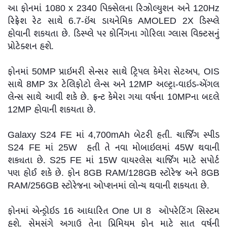
આ ફોનમાં 1080 x 2340 પિક્સેલના રિઝોલ્યુશન અને 120Hz
રિફ્રેશ રેટ સાથે 6.7-ઇંચ ડાયનેમિક AMOLED 2X ડિસ્પ્લે
હોવાની શકયતા છે. ડિસ્પ્લે પર કોર્નિંગના ગોરિલા ગ્લાસ વિક્ટસનું
પ્રોટેક્શન હશે.
ફોનમાં 50MP પ્રાઇમરી સેન્સર સાથે ટ્રિપલ કેમેરા સેટઅપ, OIS
સાથે 8MP 3x ટેલિફોટો લેન્સ અને 12MP અલ્ટ્રા-વાઇડ-એંગલ
લેન્સ સાથે આવી શકે છે. ફ્રન્ટ કેમેરા ગયા વર્ષના 10MPના બદલે
12MP હોવાની શકયતા છે.
Galaxy S24 FE માં 4,700mAh બેટરી હતી. ચાર્જિંગ સ્પીડ
S24 FE માં 25W હતી તે નવા મોબાઇલમાં 45W થવાની
શક્યતા છે. S25 FE માં 15W વાયરલેસ ચાર્જિંગ માટે સપોર્ટ
પણ હોઈ શકે છે. ફોન 8GB RAM/128GB સ્ટોરેજ અને 8GB
RAM/256GB સ્ટોરેજના ઓપ્શનમાં લોન્ચ થવાની શકયતા છે.
ફોનમાં એન્ડ્રોઇડ 16 આધારિત One UI 8 ઓપરેટિંગ સિસ્ટમ
હશે. સેમસંગે અગાઉ તેના પ્રિમિયમ ફોન માટે સાત વર્ષની