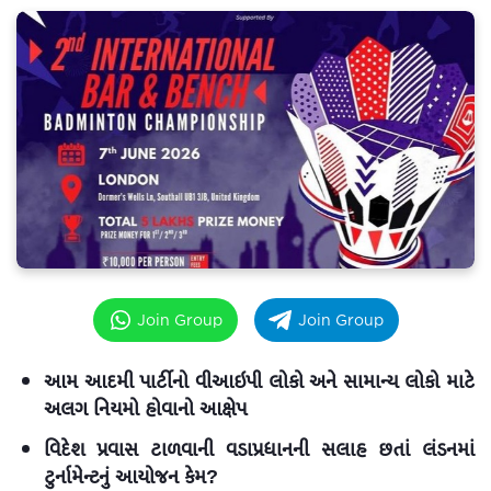
Join Group
Join Group
આમ આદમી પાર્ટીનો વીઆઇપી લોકો અને સામાન્ય લોકો માટે
અલગ નિયમો હોવાનો આક્ષેપ
વિદેશ પ્રવાસ ટાળવાની વડાપ્રધાનની સલાહ છતાં લંડનમાં
ટુર્નામેન્ટનું આયોજન કેમ?