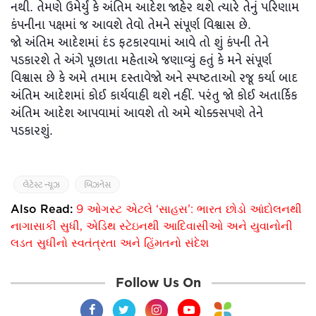
નથી. તેમણે ઉમેર્યું કે અંતિમ આદેશ જાહેર થશે ત્યારે તેનું પરિણામ
કંપનીના પક્ષમાં જ આવશે તેવો તેમને સંપૂર્ણ વિશ્વાસ છે.
જો અંતિમ આદેશમાં દંડ ફટકારવામાં આવે તો શું કંપની તેને
પડકારશે તે અંગે પૂછાતા મહેતાએ જણાવ્યું હતું કે મને સંપૂર્ણ
વિશ્વાસ છે કે અમે તમામ દસ્તાવેજો અને સ્પષ્ટતાઓ રજૂ કર્યા બાદ
અંતિમ આદેશમાં કોઈ કાર્યવાહી થશે નહીં. પરંતુ જો કોઈ અતાર્કિક
અંતિમ આદેશ આપવામાં આવશે તો અમે ચોક્કસપણે તેને
પડકારશું.
લેટેસ્ટ ન્યૂઝ
બિઝનેસ
Also Read:
9 ઓગસ્ટ એટલે ‘સાહસ’: ભારત છોડો આંદોલનથી
નાગાસાકી સુધી, એડિથ સ્ટેઇનથી આદિવાસીઓ અને યુવાનોની
લડત સુધીનો સ્વતંત્રતા અને હિંમતનો સંદેશ
Follow Us On