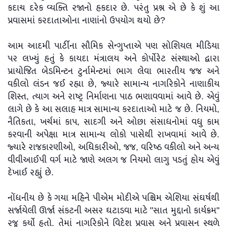
કદાચ દરેક વ્યક્તિ રજાનો હકદાર છે. પરંતુ પ્રશ્ન એ છે કે શું આ
પ્રવાસમાં કરદાતાઓના નાણાંનો ઉપયોગ થયો છે?
આમ આદમી પાર્ટીના સૌમિક સેન્ગુપ્તાએ પણ સોશિયલ મીડિયા
પર લખ્યું હતું કે કાયદા મંત્રાલય અને કોર્પોરેટ સંસ્થાઓ દ્વારા
પ્રાયોજિત બેડમિન્ટન ટુર્નામેન્ટમાં ભાગ લેવા ભારતીય જજ અને
વકીલો લંડન જઈ રહ્યા છે, જ્યારે સામાન્ય નાગરિકોને નાણાકીય
શિસ્ત, ત્યાગ અને રાષ્ટ્ર નિર્માણના પાઠ ભણાવવામાં આવે છે. એવું
લાગે છે કે આ સલાહ માત્ર સામાન્ય કરદાતાઓ માટે જ છે. નિયમો,
નૈતિકતા, ખર્ચમાં કાપ, સાદગી અને ઓછા સંસાધનોમાં વધુ કામ
કરવાની અપેક્ષા માત્ર સામાન્ય લોકો પાસેથી રાખવામાં આવે છે.
જ્યારે રાજકારણીઓ, અધિકારીઓ, જજ, વરિષ્ઠ વકીલો અને અન્ય
વીવીઆઈપી વર્ગ માટે જાણે અલગ જ નિયમો લાગુ પડતું હોય એવું
દેખાઈ રહ્યું છે.
નોંધનીય છે કે ગયા મહિને પીએમ મોદીએ પશ્ચિમ એશિયા સંઘર્ષથી
સર્જાયેલી ઊર્જા સંકટની અસર ઘટાડવા માટે "સાત મુદ્દાનો કાર્યક્રમ"
રજૂ કર્યો હતો. તેમાં નાગરિકોને વિદેશ પ્રવાસ અને પ્રવાસન સ્થળે