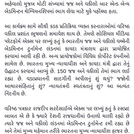
અહેવાલો મુજબ મોટી સંખ્યામાં જજ અને વકીલો બાર એન્ડ બેન્ચ
બેડમિન્ટન ચેમ્પિયનશિપમાં ભાગ લેવા માટે યુકે પહોંચ્યા હતા.
આ કાર્યક્રમ સામે સૌથી કડક પ્રતિક્રિયા વ્યક્ત કરનારાઓમાં વરિષ્ઠ
વકીલ પ્રશાંત ભૂષણનો સમાવેશ થાય છે. તેમણે સોશિયલ મીડિયા
પ્લેટફોર્મ એક્સ પર લખ્યું હતું કે ભારતીય જજ અને વકીલો વચ્ચેની
બેડમિન્ટન ટુર્નામેન્ટ લંડનમાં કાયદા મંત્રાલય દ્વારા પ્રાયોજિત
કરવામાં આવી રહી છે. અન્ય પ્રાયોજકોમાં વિવિધ કોર્પોરેટ કંપનીઓ
સામેલ છે. ભારતના મુખ્ય ન્યાયાધીશ અને કાયદા મંત્રી દ્વારા તેનું
ઉદ્ઘાટન કરવામાં આવ્યું છે. 150 જજ અને વકીલો તેમાં ભાગ લઈ
રહ્યા છે. વડાપ્રધાનની સાદગીની અપીલનું શું થયું? જજોની
આચારસંહિતાનું શું? ન્યાયતંત્રની સ્વતંત્રતાનું શું? આ અત્યંત
નિંદનીય છે.
વરિષ્ઠ પત્રકાર રાજદીપ સરદેસાઈએ એક્સ પર લખ્યું હતું કે રસપ્રદ
બાબત એ છે કે જ્યારે દેશની રાજધાનીમાં ઉનાળો ચાલી રહ્યો છે
ત્યારે જજ અને વકીલો લંડનમાં બેડમિન્ટન ટુર્નામેન્ટ રમી રહ્યા છે
અને તેમાં મુખ્ય મહેમાન તરીકે ભારતના મુખ્ય ન્યાયાધીશ હાજર છે.