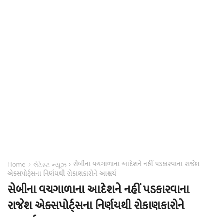
સેબીના વચગાળાના આદેશને નહીં પડકારવાના રાજેશ
›
›
Home
લેટેસ્ટ ન્યૂઝ
એક્સપોર્ટ્સના નિર્ણયથી રોકાણકારોને આશ્ચર્ય
સેબીના વચગાળાના આદેશને નહીં પડકારવાના
રાજેશ એક્સપોર્ટ્સના નિર્ણયથી રોકાણકારોને