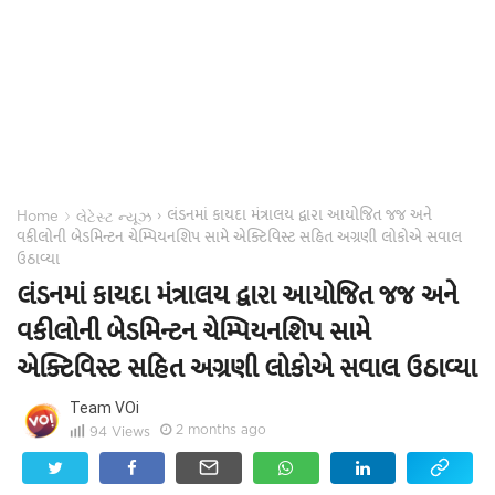
લંડનમાં કાયદા મંત્રાલય દ્વારા આયોજિત જજ અને
›
›
Home
લેટેસ્ટ ન્યૂઝ
વકીલોની બેડમિન્ટન ચેમ્પિયનશિપ સામે એક્ટિવિસ્ટ સહિત અગ્રણી લોકોએ સવાલ
ઉઠાવ્યા
લંડનમાં કાયદા મંત્રાલય દ્વારા આયોજિત જજ અને
વકીલોની બેડમિન્ટન ચેમ્પિયનશિપ સામે
એક્ટિવિસ્ટ સહિત અગ્રણી લોકોએ સવાલ ઉઠાવ્યા
Team VOi
2 months ago
94
Views