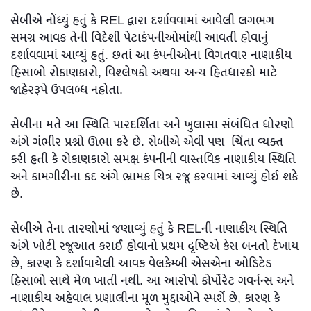
સેબીએ નોંધ્યું હતું કે REL દ્વારા દર્શાવવામાં આવેલી લગભગ
સમગ્ર આવક તેની વિદેશી પેટાકંપનીઓમાંથી આવતી હોવાનું
દર્શાવવામાં આવ્યું હતું. છતાં આ કંપનીઓના વિગતવાર નાણાકીય
હિસાબો રોકાણકારો, વિશ્લેષકો અથવા અન્ય હિતધારકો માટે
જાહેરરૂપે ઉપલબ્ધ નહોતા.
સેબીના મતે આ સ્થિતિ પારદર્શિતા અને ખુલાસા સંબંધિત ધોરણો
અંગે ગંભીર પ્રશ્નો ઊભા કરે છે. સેબીએ એવી પણ ચિંતા વ્યક્ત
કરી હતી કે રોકાણકારો સમક્ષ કંપનીની વાસ્તવિક નાણાકીય સ્થિતિ
અને કામગીરીના કદ અંગે ભ્રામક ચિત્ર રજૂ કરવામાં આવ્યું હોઈ શકે
છે.
સેબીએ તેના તારણોમાં જણાવ્યું હતું કે RELની નાણાકીય સ્થિતિ
અંગે ખોટી રજૂઆત કરાઈ હોવાનો પ્રથમ દૃષ્ટિએ કેસ બનતો દેખાય
છે, કારણ કે દર્શાવાયેલી આવક વેલકેમ્બી એસએના ઓડિટેડ
હિસાબો સાથે મેળ ખાતી નથી. આ આરોપો કોર્પોરેટ ગવર્નન્સ અને
નાણાકીય અહેવાલ પ્રણાલીના મૂળ મુદ્દાઓને સ્પર્શે છે, કારણ કે