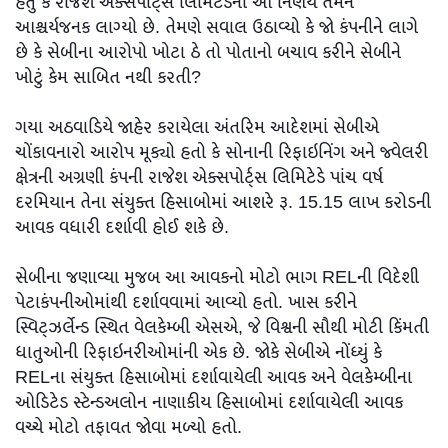
હતું કે રાજેશ એક્સપોર્ટ્સ લિમિટેડનો આ નિર્ણય તેમને
આશ્ચર્યજનક લાગ્યો છે. તેમણે સવાલ ઉઠાવ્યો કે જો કંપનીને લાગે
છે કે સેબીના આરોપો ખોટા ઠે તો પોતાનો બચાવ કરીને સેબીને
ખોટું કેમ સાબિત નથી કરતી?
ગયા અઠવાડિયે જાહેર કરાયેલા અંતરિમ આદેશમાં સેબીએ
ચોંકાવનારો આરોપ મૂક્યો હતો કે સોનાની રિફાઇનિંગ અને જ્વેલરી
ક્ષેત્રની અગ્રણી કંપની રાજેશ એક્સપોર્ટ્સ લિમિટેડે પાંચ વર્ષ
દરમિયાન તેના સંયુક્ત હિસાબોમાં આશરે રૂ. 15.15 લાખ કરોડની
આવક વધારી દર્શાવી હોઈ શકે છે.
સેબીના જણાવ્યા મુજબ આ આવકનો મોટો ભાગ RELની વિદેશી
પેટાકંપનીઓમાંથી દર્શાવવામાં આવ્યો હતો. ખાસ કરીને
સ્વિટ્ઝર્લેન્ડ સ્થિત વેલકેમ્બી એસએ, જે વિશ્વની સૌથી મોટી કિંમતી
ધાતુઓની રિફાઇનરીઓમાંની એક છે. જોકે સેબીએ નોંધ્યું કે
RELના સંયુક્ત હિસાબોમાં દર્શાવાયેલી આવક અને વેલકેમ્બીના
ઓડિટેડ સ્ટેન્ડઅલોન નાણાકીય હિસાબોમાં દર્શાવાયેલી આવક
વચ્ચે મોટો તફાવત જોવા મળ્યો હતો.