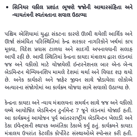
સિનિયર વકીલ પ્રશાંત ભૂષણે જજોની આચારસંહિતા અને
ન્યાયતંત્રની સ્વતંત્રતાના સવાલ ઉઠાવ્યા
પશ્ચિમ એશિયામાં યુદ્ધા સંકટના કારણે ઊભી થયેલી આર્થિક અને
ઊર્જા સંબંધિત પરિસ્થિતિમાં કેન્દ્ર સરકાર નાગરિકોને ખર્ચમાં કાપ
મૂકવા, વિદેશ પ્રવાસ ટાળવા અને સાદગી અપનાવવાની સલાહ
આપી રહી છે. આવી સ્થિતિમાં કેન્દ્રના કાયદા મંત્રાલય દ્વારા લંડનમાં
જજ અને વકીલો માટે યોજાયેલી ઇન્ટરનેશનલ બાર એન્ડ બેન્ચ
બેડમિન્ટન ચેમ્પિયનશિપ મામલે દેશમાં ચર્ચા અને વિવાદ શરૂ થયો
છે. અનેક કાર્યકરો અને જાહેર જીવન સાથે જોડાયેલા લોકોએ
અત્યારના સંજોગોમાં આ કાર્યક્રમ યોજવા સામે સવાલો ઉઠાવ્યા છે.
કેન્દ્રના કાયદા અને ન્યાય મંત્રાલયના સમર્થન સાથે જજ અને વકીલો
વચ્ચે આયોજિત બેડમિન્ટન ટુર્નામેન્ટ 7 જૂને લંડનમાં યોજાઈ હતી.
આ કાર્યક્રમનું આયોજન પૂર્વ આંતરરાષ્ટ્રીય બેડમિન્ટન ખેલાડી અને
ડેકા ઇવેન્ટ્સની સ્થાપક અબંતિકા ડેકાએ કર્યું હતું. કાર્યક્રમને કાયદા
મંત્રાલય ઉપરાંત કેટલીક કોર્પોરેટ સંસ્થાઓએ સ્પોન્સર કરી હતી.