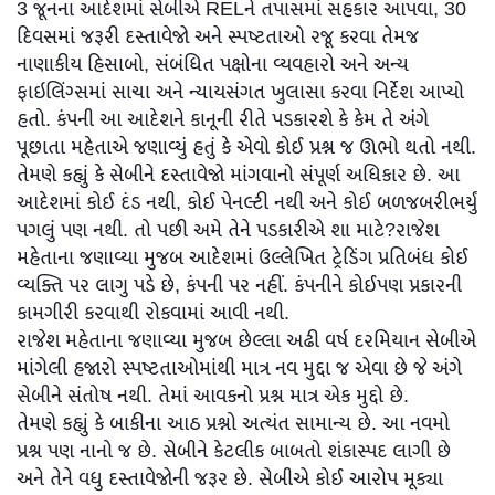
3 જૂનના આદેશમાં સેબીએ RELને તપાસમાં સહકાર આપવા, 30
દિવસમાં જરૂરી દસ્તાવેજો અને સ્પષ્ટતાઓ રજૂ કરવા તેમજ
નાણાકીય હિસાબો, સંબંધિત પક્ષોના વ્યવહારો અને અન્ય
ફાઇલિંગ્સમાં સાચા અને ન્યાયસંગત ખુલાસા કરવા નિર્દેશ આપ્યો
હતો. કંપની આ આદેશને કાનૂની રીતે પડકારશે કે કેમ તે અંગે
પૂછાતા મહેતાએ જણાવ્યું હતું કે એવો કોઈ પ્રશ્ન જ ઊભો થતો નથી.
તેમણે કહ્યું કે સેબીને દસ્તાવેજો માંગવાનો સંપૂર્ણ અધિકાર છે. આ
આદેશમાં કોઈ દંડ નથી, કોઈ પેનલ્ટી નથી અને કોઈ બળજબરીભર્યું
પગલું પણ નથી. તો પછી અમે તેને પડકારીએ શા માટે?રાજેશ
મહેતાના જણાવ્યા મુજબ આદેશમાં ઉલ્લેખિત ટ્રેડિંગ પ્રતિબંધ કોઈ
વ્યક્તિ પર લાગુ પડે છે, કંપની પર નહીં. કંપનીને કોઈપણ પ્રકારની
કામગીરી કરવાથી રોકવામાં આવી નથી.
રાજેશ મહેતાના જણાવ્યા મુજબ છેલ્લા અઢી વર્ષ દરમિયાન સેબીએ
માંગેલી હજારો સ્પષ્ટતાઓમાંથી માત્ર નવ મુદ્દા જ એવા છે જે અંગે
સેબીને સંતોષ નથી. તેમાં આવકનો પ્રશ્ન માત્ર એક મુદ્દો છે.
તેમણે કહ્યું કે બાકીના આઠ પ્રશ્નો અત્યંત સામાન્ય છે. આ નવમો
પ્રશ્ન પણ નાનો જ છે. સેબીને કેટલીક બાબતો શંકાસ્પદ લાગી છે
અને તેને વધુ દસ્તાવેજોની જરૂર છે. સેબીએ કોઈ આરોપ મૂક્યા