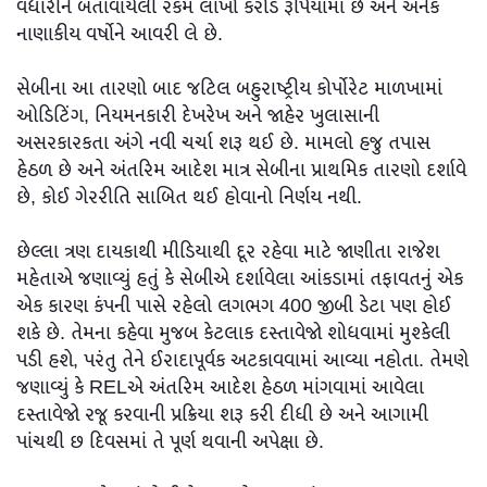
વધારીને બતાવાયેલી રકમ લાખો કરોડ રૂપિયામાં છે અને અનેક
નાણાકીય વર્ષોને આવરી લે છે.
સેબીના આ તારણો બાદ જટિલ બહુરાષ્ટ્રીય કોર્પોરેટ માળખામાં
ઓડિટિંગ, નિયમનકારી દેખરેખ અને જાહેર ખુલાસાની
અસરકારકતા અંગે નવી ચર્ચા શરૂ થઈ છે. મામલો હજુ તપાસ
હેઠળ છે અને અંતરિમ આદેશ માત્ર સેબીના પ્રાથમિક તારણો દર્શાવે
છે, કોઈ ગેરરીતિ સાબિત થઈ હોવાનો નિર્ણય નથી.
છેલ્લા ત્રણ દાયકાથી મીડિયાથી દૂર રહેવા માટે જાણીતા રાજેશ
મહેતાએ જણાવ્યું હતું કે સેબીએ દર્શાવેલા આંકડામાં તફાવતનું એક
એક કારણ કંપની પાસે રહેલો લગભગ 400 જીબી ડેટા પણ હોઈ
શકે છે. તેમના કહેવા મુજબ કેટલાક દસ્તાવેજો શોધવામાં મુશ્કેલી
પડી હશે, પરંતુ તેને ઈરાદાપૂર્વક અટકાવવામાં આવ્યા નહોતા. તેમણે
જણાવ્યું કે RELએ અંતરિમ આદેશ હેઠળ માંગવામાં આવેલા
દસ્તાવેજો રજૂ કરવાની પ્રક્રિયા શરૂ કરી દીધી છે અને આગામી
પાંચથી છ દિવસમાં તે પૂર્ણ થવાની અપેક્ષા છે.