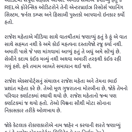
ઓડિટમાં સંપૂર્ણ સહકાર આપશે. અગાઉ સેબીએ જણાવ્યું હતું કે
RELએ ફોરેન્સિક ઓડિટરોને તેની એન્ટરપ્રાઇઝ રિસોર્સ પ્લાનિંગ
સિસ્ટમ, જર્નલ ડમ્પ્સ અને હિસાબી પુસ્તકો આપવાનો ઇનકાર કર્યો
હતો.
રાજેશ મહેતાએ મીડિયા સાથે વાતચીતમાં જણાવ્યું હતું કે હું એ વાત
સાથે સહમત નથી કે અમે કોઈ મહત્વના દસ્તાવેજો રજૂ કર્યા નથી.
અમારી પાસે જે પણ માંગવામાં આવ્યું હતું તે બધું અમે સોંપ્યું છે.
સેબીને કદાચ કંઈક મળ્યું નથી અથવા અમારી તરફથી કંઈક રહી
ગયું હશે. હવે તમામ બાબતે સમાધાન થઈ જશે.
રાજેશ એક્સપોર્ટ્સનું સંચાલન રાજેશ મહેતા અને તેમના ભાઈ
પ્રશાંત મહેતા કરે છે. તેઓ મૂળ ગુજરાતના મોરબીના છે, જોકે તેમનો
પરિવાર કર્ણાટકમાં સ્થાયી થયો છે. રાજેશ મહેતાનો જન્મ પણ
કર્ણાટકમાં જ થયો હતો. તેઓ વિશ્વના સૌથી મોટા સોનાના
નિકાસકાર તરીકે ઓળખાય છે.
જોકે કેટલાક રોકાણકારોએ નામ જાહેર ન કરવાની શરતે જણાવ્યું