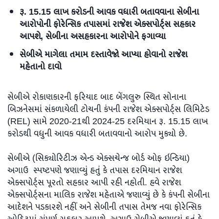
રૂ. 15.15 લાખ કરોડની આવક વધારી બતાવવાના સેબીના
આરોપોની ફોરેન્સિક તપાસમાં રાજેશ એક્સપોર્ટ્સ સહકાર
આપશે, સેબીના અસહકારના આરોપોને ફગાવ્યા
સેબીએ માગેલા તમામ દસ્તાવેજો આપ્યા હોવાનો રાજેશ
મહેતાનો દાવો
સેબીએ રોકાણકારની ફરિયાદ બાદ બેંગલુરુ સ્થિત સોનાના
બિઝનેસમાં સંકળાયેલી ટોચની કંપની રાજેશ એક્સપોર્ટ્સ લિમિટેડ
(REL) સામે 2020-21થી 2024-25 દરમિયાન રૂ. 15.15 લાખ
કરોડથી વધુની આવક વધારી બતાવવાનો આરોપ મુક્યો છે.
સેબીએ (સિક્યોરિટીઝ એન્ડ એક્સચેન્જ બોર્ડ ઓફ ઇન્ડિયા)
અગાઉ સ્પષ્ટપણે જણાવ્યું હતું કે તપાસ દરમિયાન રાજેશ
એક્સપોર્ટ્સ પૂરતો સહકાર આપી રહી નહોતી. હવે રાજેશ
એક્સપોર્ટ્સના માલિક રાજેશ મહેતાએ જણાવ્યું છે કે કંપની સેબીના
આદેશને પડકારશે નહીં અને સેબીની તપાસ તેમજ નવા ફોરેન્સિક