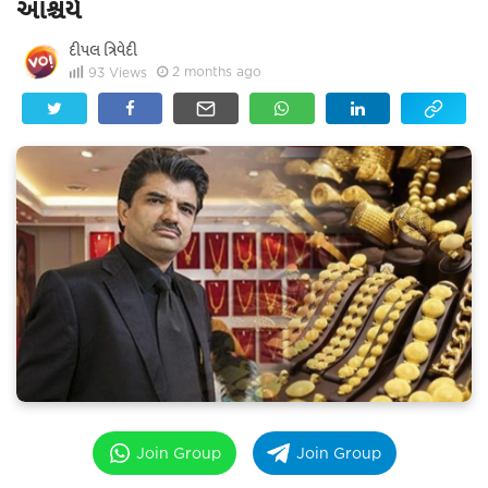
આશ્ચર્ય
દીપલ ત્રિવેદી
2 months ago
93
Views
Join Group
Join Group