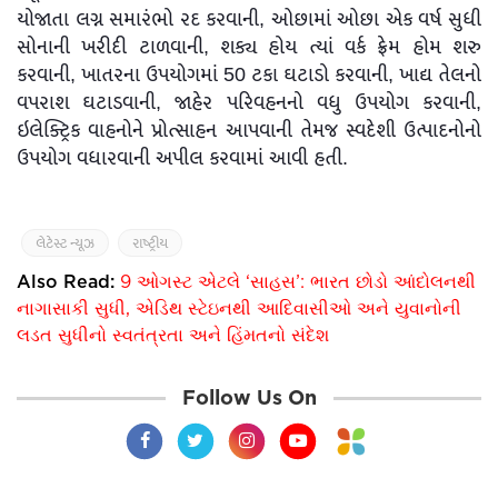
યોજાતા લગ્ન સમારંભો રદ કરવાની, ઓછામાં ઓછા એક વર્ષ સુધી
સોનાની ખરીદી ટાળવાની, શક્ય હોય ત્યાં વર્ક ફ્રેમ હોમ શરુ
કરવાની, ખાતરના ઉપયોગમાં 50 ટકા ઘટાડો કરવાની, ખાદ્ય તેલનો
વપરાશ ઘટાડવાની, જાહેર પરિવહનનો વધુ ઉપયોગ કરવાની,
ઇલેક્ટ્રિક વાહનોને પ્રોત્સાહન આપવાની તેમજ સ્વદેશી ઉત્પાદનોનો
ઉપયોગ વધારવાની અપીલ કરવામાં આવી હતી.
લેટેસ્ટ ન્યૂઝ
રાષ્ટ્રીય
Also Read:
9 ઓગસ્ટ એટલે ‘સાહસ’: ભારત છોડો આંદોલનથી
નાગાસાકી સુધી, એડિથ સ્ટેઇનથી આદિવાસીઓ અને યુવાનોની
લડત સુધીનો સ્વતંત્રતા અને હિંમતનો સંદેશ
Follow Us On