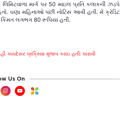
ની લિમિટવાળા માર્ગ પર 50 માઇલ પ્રતિ કલાકની ઝડપે
તો. ઘણા મહિનાઓ પછી નોટિસ આવી હતી. મેં ક્રેડિટ
ોની કિંમત લગભગ 80 રૂપિયા હતી.
ાહી કાયદેસર પ્રક્રિયા મુજબ કરાઇ હતી: ધારાવી
ow Us On