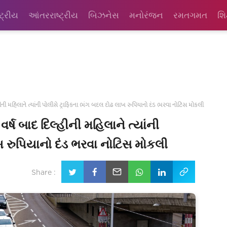
્ટ્રીય
આંતરરાષ્ટ્રીય
બિઝનેસ
મનોરંજન
રમતગમત
શિ
લ્હીની મહિલાને ત્યાંની પોલીસે ટ્રાફિકના ભંગ બદલ દોઢ લાખ રુપિયાનો દંડ ભરવા નોટિસ મોકલી
વર્ષ બાદ દિલ્હીની મહિલાને ત્યાંની
ખ રુપિયાનો દંડ ભરવા નોટિસ મોકલી
Share :