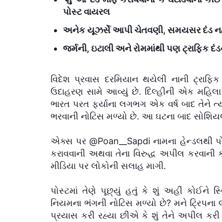
પોસ્ટ વાયરલ
અનેક યૂઝર્સે આપી ચેતવણી, સમયસર દંડ નહી
જર્મની, ઇટાલી અને રોમમાંથી પણ ટ્રાફિક દ
વિદેશ પ્રવાસ દરમિયાન થયેલી નાની ટ્રાફિક 
ઉદાહરણ સામે આવ્યું છે. દિલ્હીની એક મહિલાએ ખ
ભારત પરત ફર્યાના લગભગ એક વર્ષ બાદ તેને ત
ભરવાની નોટિસ મળ્યો છે. આ ઘટના બાદ સોશિયલ 
એક્સ પર @Poan__Sapdi નામના હેન્ડલથી પો
કરાવવાની અથવા તેના વિરુદ્ધ અપીલ કરવાની ક
મીડિયા પર લોકોની સલાહ માગી.
પોસ્ટમાં તેણે પૂછ્યું હતું કે શું અહીં કોઈને
નિયમના ભંગની નોટિસ મળ્યો છે? મને ટ્રિપન
પ્રયાસ કરી રહ્યા છીએ કે શું તેને અપીલ 