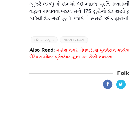
યૂઝરે લખ્યું કે રોમમાં 40 માઇલ પ્રતિ કલાક
વાહન ચલાવવા બદલ મને 175 યુરોનો દંડ થયો હ
કાર્ડથી દંડ ભર્યો હતો. જોકે તે સમયે એક યુર
લેટેસ્ટ ન્યૂઝ
વાઇરલ ખબરો
Also Read:
ગણેશ નગર-મેઘવાડીમાં પુનર્વસન કાર્યવ
રીડેવલપમેન્ટ પ્રોજેક્ટ દ્વારા કરાયેલી સ્પષ્ટતા
Foll