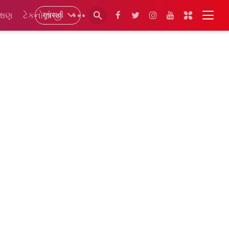
ગુજરાતી
ક્ષણ
ટેકનોલોજી
•••