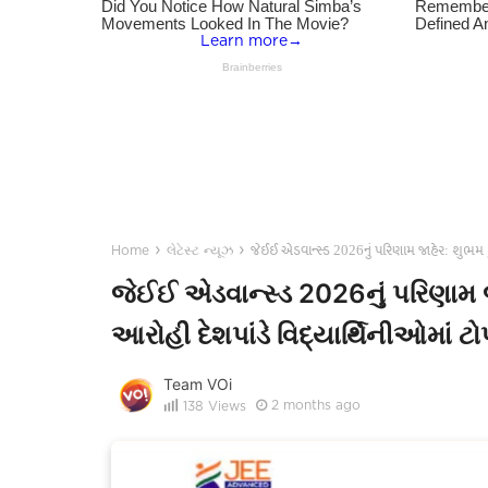
›
›
જેઈઈ એડવાન્સ્ડ 2026નું પરિણામ જાહેર: શુભમ કુમ
Home
લેટેસ્ટ ન્યૂઝ
જેઈઈ એડવાન્સ્ડ 2026નું પરિણામ જા
આરોહી દેશપાંડે વિદ્યાર્થિનીઓમાં ટ
Team VOi
2 months ago
138
Views