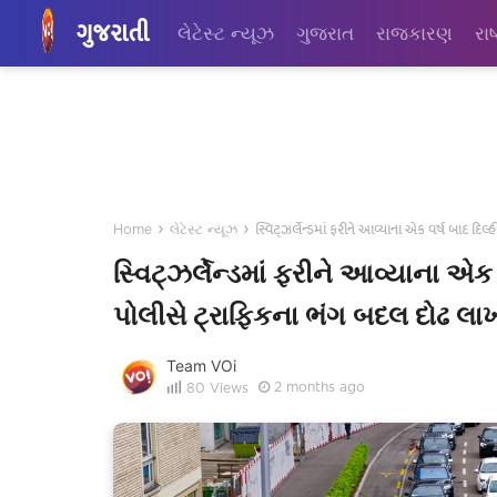
ગુજરાતી
લેટેસ્ટ ન્યૂઝ
ગુજરાત
રાજકારણ
રાષ
›
›
સ્વિટ્ઝર્લેન્ડમાં ફરીને આવ્યાના એક વર્ષ બાદ દિ
Home
લેટેસ્ટ ન્યૂઝ
સ્વિટ્ઝર્લેન્ડમાં ફરીને આવ્યાના એક 
પોલીસે ટ્રાફિકના ભંગ બદલ દોઢ લા
Team VOi
2 months ago
80
Views