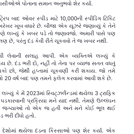
ાસીઓએ પોતાના સમાન અનુભવો શેર કર્યા.
રિપ બાદ ઓવર સ્પીડ માટે 10,000ની સ્પીડિંગ ટિકિટ
 ખરેખર ખૂબ વધારે છે. બીજા એક યૂઝરે જણાવ્યું કે તેને
ેણે લખ્યું કે ખબર પડે તો જણાવજો. અમારી પાસે પણ
ણ છે, પરંતુ દંડ કેવી રીતે ચૂકવવો તે જ ખબર નથી.
ાથી લેવાની સલાહ આપી. એક વ્યક્તિએ લખ્યું કે
 હોય છે. દંડ ભરી દો, નહીં તો તેના પર વ્યાજ સતત વધતું
 શકો છો, જેથી હપ્તામાં ચૂકવણી કરી શકાય. જો તમે
ો 20 વર્ષ બાદ પણ તમને ફ્લેગ કરવામાં આવી શકે છે.
 કે મેં 2023માં સ્વિટ્ઝર્લેન્ડમાં થયેલા 3 ટ્રાફિક
 પડકારવાની પ્રક્રિયા મને યાદ નથી. તેમણે ઉલ્લંઘન
ીક જગ્યાઓ તો એક જ હતી અને મને કોઈ ભૂલ થઈ
 ભરી દીધો હતો.
શોમાં થયેલા દંડના કિસ્સાઓ પણ શેર કર્યા. એક