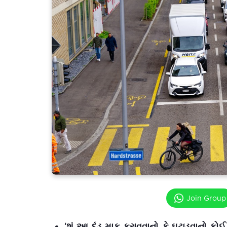
Join Group
‘શું આ દંડ માફ કરાવવાનો કે ઘટાડવાનો કોઈ