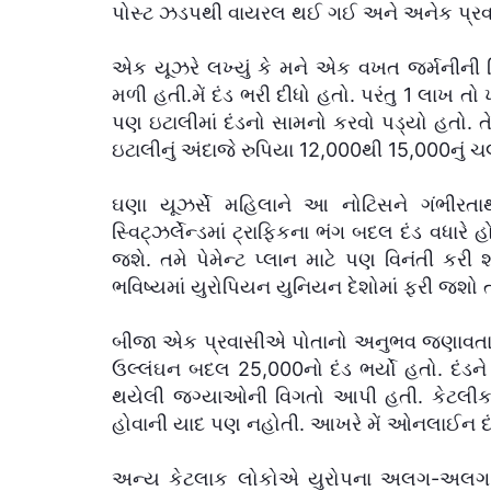
પોસ્ટ ઝડપથી વાયરલ થઈ ગઈ અને અનેક પ્રવ
એક યૂઝરે લખ્યું કે મને એક વખત જર્મનીની ટ્
મળી હતી.મેં દંડ ભરી દીધો હતો. પરંતુ 1 લાખ તો
પણ ઇટાલીમાં દંડનો સામનો કરવો પડ્યો હતો. ત
ઇટાલીનું અંદાજે રુપિયા 12,000થી 15,000નું ચલ
ઘણા યૂઝર્સે મહિલાને આ નોટિસને ગંભીરત
સ્વિટ્ઝર્લેન્ડમાં ટ્રાફિકના ભંગ બદલ દંડ વધારે
જશે. તમે પેમેન્ટ પ્લાન માટે પણ વિનંતી કરી
ભવિષ્યમાં યુરોપિયન યુનિયન દેશોમાં ફરી જશો ત
બીજા એક પ્રવાસીએ પોતાનો અનુભવ જણાવતા લખ્યું
ઉલ્લંઘન બદલ 25,000નો દંડ ભર્યો હતો. દંડને
થયેલી જગ્યાઓની વિગતો આપી હતી. કેટલ
હોવાની યાદ પણ નહોતી. આખરે મેં ઓનલાઈન દંડ
અન્ય કેટલાક લોકોએ યુરોપના અલગ-અલગ દે