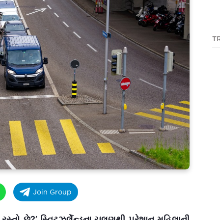
T
Join Group
 રસ્તો છે?’ સ્વિટ્ઝર્લેન્ડના ચલણથી પરેશાન મહિલાની