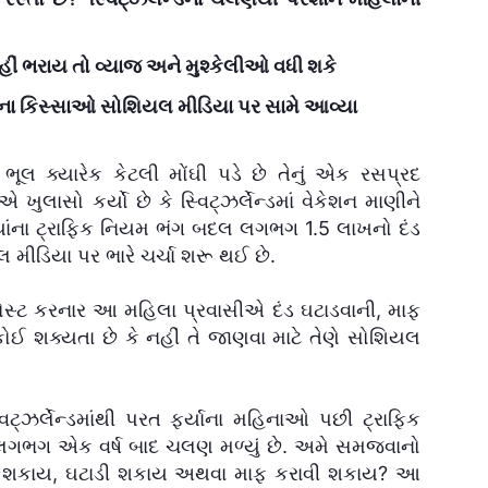
ં ભરાય તો વ્યાજ અને મુશ્કેલીઓ વધી શકે
ંડના કિસ્સાઓ સોશિયલ મીડિયા પર સામે આવ્યા
ભૂલ ક્યારેક કેટલી મોંઘી પડે છે તેનું એક રસપ્રદ
ુલાસો કર્યો છે કે સ્વિટ્ઝર્લેન્ડમાં વેકેશન માણીને
્યાંના ટ્રાફિક નિયમ ભંગ બદલ લગભગ 1.5 લાખનો દંડ
મીડિયા પર ભારે ચર્ચા શરૂ થઈ છે.
સ્ટ કરનાર આ મહિલા પ્રવાસીએ દંડ ઘટાડવાની, માફ
ોઈ શક્યતા છે કે નહીં તે જાણવા માટે તેણે સોશિયલ
 સ્વિટ્ઝર્લેન્ડમાંથી પરત ફર્યાના મહિનાઓ પછી ટ્રાફિક
ા લગભગ એક વર્ષ બાદ ચલણ મળ્યું છે. અમે સમજવાનો
કરી શકાય, ઘટાડી શકાય અથવા માફ કરાવી શકાય? આ