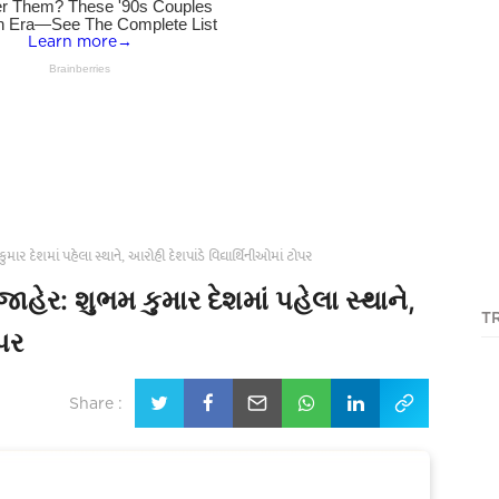
ાર દેશમાં પહેલા સ્થાને, આરોહી દેશપાંડે વિદ્યાર્થિનીઓમાં ટોપર
હેર: શુભમ કુમાર દેશમાં પહેલા સ્થાને,
T
ોપર
Share :