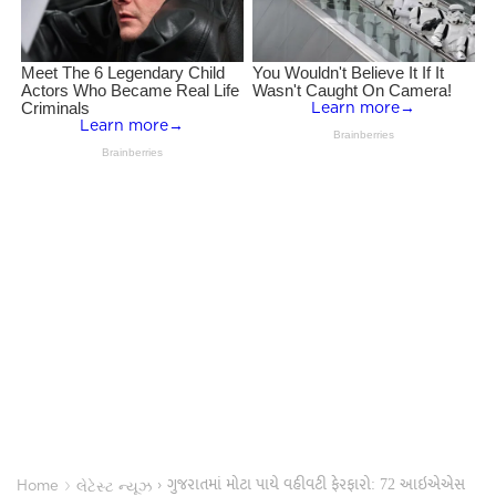
ગુજરાતમાં મોટા પાયે વહીવટી ફેરફારો: 72 આઇએએસ
›
›
Home
લેટેસ્ટ ન્યૂઝ