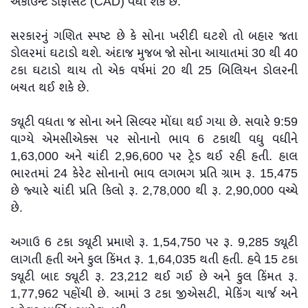
અકાઉન્ટ ડેફિસિટ (CAD) વધી શકે છે.
સરકારનું ગણિત સ્પષ્ટ છે કે સોના ખરીદી ઘટશે તો બહાર જતા
ડોલરમાં ઘટાડો થશે. અંદાજ મુજબ જો સોના આયાતમાં 30 થી 40
ટકા ઘટાડો થાય તો એક વર્ષમાં 20 થી 25 બિલિયન ડોલરની
બચત થઈ શકે છે.
ડ્યૂટી વધતા જ સોના અને સિલ્વર મોંઘા થઈ ગયા છે. સવારે 9:59
વાગ્યે એમસીએક્સ પર સોનાનો ભાવ 6 ટકાથી વધુ વધીને
1,63,000 અને ચાંદી 2,96,600 પર ટ્રેડ થઈ રહી હતી. હાલ
ભારતમાં 24 કેરેટ સોનાનો ભાવ લગભગ પ્રતિ ગ્રામ રૂ. 15,475
છે જ્યારે ચાંદી પ્રતિ કિલો રૂ. 2,78,000 થી રૂ. 2,90,000 વચ્ચે
છે.
અગાઉ 6 ટકા ડ્યૂટી પ્રમાણે રૂ. 1,54,750 પર રૂ. 9,285 ડ્યૂટી
લાગતી હતી અને કુલ કિંમત રૂ. 1,64,035 થતી હતી. હવે 15 ટકા
ડ્યૂટી બાદ ડ્યૂટી રૂ. 23,212 થઈ ગઈ છે અને કુલ કિંમત રૂ.
1,77,962 પહોંચી છે. આમાં 3 ટકા જીએસટી, મેકિંગ ચાર્જ અને