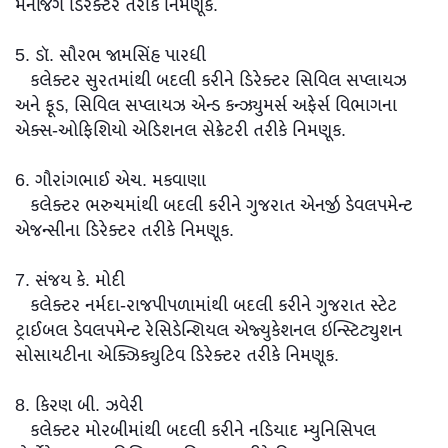
મેનેજિંગ ડિરેક્ટર તરીકે નિમણૂક.
5. ડૉ. સૌરભ જામસિંહ પારધી
કલેક્ટર સુરતમાંથી બદલી કરીને ડિરેક્ટર સિવિલ સપ્લાયઝ
અને ફૂડ, સિવિલ સપ્લાયઝ એન્ડ કન્ઝ્યુમર્સ અફેર્સ વિભાગના
એક્સ-ઓફિશિયો એડિશનલ સેક્રેટરી તરીકે નિમણૂક.
6. ગૌરાંગભાઈ એચ. મકવાણા
કલેક્ટર ભરુચમાંથી બદલી કરીને ગુજરાત એનર્જી ડેવલપમેન્ટ
એજન્સીના ડિરેક્ટર તરીકે નિમણૂક.
7. સંજય કે. મોદી
કલેક્ટર નર્મદા-રાજપીપળામાંથી બદલી કરીને ગુજરાત સ્ટેટ
ટ્રાઈબલ ડેવલપમેન્ટ રેસિડેન્શિયલ એજ્યુકેશનલ ઇન્સ્ટિટ્યુશન
સોસાયટીના એક્ઝિક્યુટિવ ડિરેક્ટર તરીકે નિમણૂક.
8. કિરણ બી. ઝવેરી
કલેક્ટર મોરબીમાંથી બદલી કરીને નડિયાદ મ્યુનિસિપલ