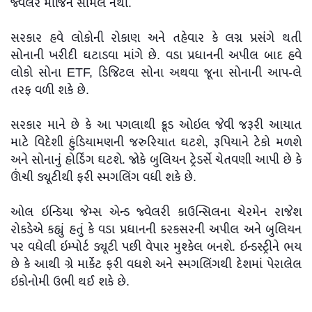
જ્વેલર માર્જિન સામેલ નથી.
સરકાર હવે લોકોની રોકાણ અને તહેવાર કે લગ્ન પ્રસંગે થતી
સોનાની ખરીદી ઘટાડવા માંગે છે. વડા પ્રધાનની અપીલ બાદ હવે
લોકો સોના ETF, ડિજિટલ સોના અથવા જૂના સોનાની આપ-લે
તરફ વળી શકે છે.
સરકાર માને છે કે આ પગલાથી ક્રૂડ ઓઇલ જેવી જરૂરી આયાત
માટે વિદેશી હુંડિયામણની જરુરિયાત ઘટશે, રૂપિયાને ટેકો મળશે
અને સોનાનું હોર્ડિંગ ઘટશે. જોકે બુલિયન ટ્રેડર્સે ચેતવણી આપી છે કે
ઊંચી ડ્યૂટીથી ફરી સ્મગલિંગ વધી શકે છે.
ઓલ ઇન્ડિયા જેમ્સ એન્ડ જ્વેલરી કાઉન્સિલના ચેરમેન રાજેશ
રોકડેએ કહ્યું હતું કે વડા પ્રધાનની કરકસરની અપીલ અને બુલિયન
પર વધેલી ઇમ્પોર્ટ ડ્યૂટી પછી વેપાર મુશ્કેલ બનશે. ઇન્ડસ્ટ્રીને ભય
છે કે આથી ગ્રે માર્કેટ ફરી વધશે અને સ્મગલિંગથી દેશમાં પેરાલેલ
ઇકોનોમી ઉભી થઈ શકે છે.