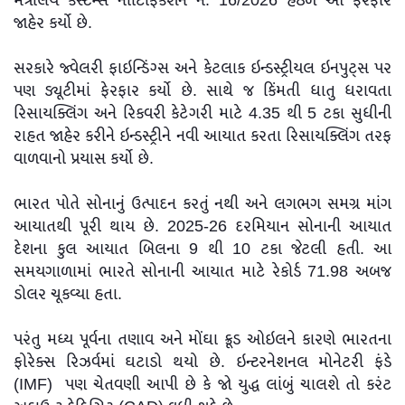
મંત્રાલયે કસ્ટમ્સ નોટિફિકેશન નં. 16/2026 હેઠળ આ ફેરફાર
જાહેર કર્યો છે.
સરકારે જ્વેલરી ફાઇન્ડિંગ્સ અને કેટલાક ઇન્ડસ્ટ્રીયલ ઇનપુટ્સ પર
પણ ડ્યૂટીમાં ફેરફાર કર્યો છે. સાથે જ કિંમતી ધાતુ ધરાવતા
રિસાયક્લિંગ અને રિકવરી કેટેગરી માટે 4.35 થી 5 ટકા સુધીની
રાહત જાહેર કરીને ઇન્ડસ્ટ્રીને નવી આયાત કરતા રિસાયક્લિંગ તરફ
વાળવાનો પ્રયાસ કર્યો છે.
ભારત પોતે સોનાનું ઉત્પાદન કરતું નથી અને લગભગ સમગ્ર માંગ
આયાતથી પૂરી થાય છે. 2025-26 દરમિયાન સોનાની આયાત
દેશના કુલ આયાત બિલના 9 થી 10 ટકા જેટલી હતી. આ
સમયગાળામાં ભારતે સોનાની આયાત માટે રેકોર્ડ 71.98 અબજ
ડોલર ચૂકવ્યા હતા.
પરંતુ મધ્ય પૂર્વના તણાવ અને મોંઘા ક્રૂડ ઓઇલને કારણે ભારતના
ફોરેક્સ રિઝર્વમાં ઘટાડો થયો છે. ઇન્ટરનેશનલ મોનેટરી ફંડે
(IMF) પણ ચેતવણી આપી છે કે જો યુદ્ધ લાંબું ચાલશે તો કરંટ