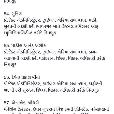
નિમણૂક
54. સુનિલ
પ્રોજેક્ટ એડમિનિસ્ટ્રેટર, ટ્રાઇબલ એરિયા સબ પ્લાન, માંડી,
સુરતની બદલી કરી ભાવનગર ખાતે રિજનલ કમિશનર ઓફ
મ્યુનિસિપાલિટીઝ તરીકે નિમણૂક
55. પાટીલ આનંદ અશોક
પ્રોજેક્ટ એડમિનિસ્ટ્રેટર, ટ્રાઇબલ એરિયા સબ પ્લાન, ડાંગ-
આહવાની બદલી કરી વડોદરાના જિલ્લા વિકાસ અધિકારી તરીકે
નિમણૂક
56. દેવેન્દ્ર પ્રકાશ મીના
પ્રોજેક્ટ એડમિનિસ્ટ્રેટર, ટ્રાઇબલ એરિયા સબ પ્લાન, દાહોદની
બદલી કરી સુરતના જિલ્લા વિકાસ અધિકારી તરીકે નિમણૂક
57. એન.એફ. ચૌધરી
મેનેજિંગ ડિરેક્ટર, ઉત્તર ગુજરાત વિજ કંપની લિમિટેડ, મહેસાણાની