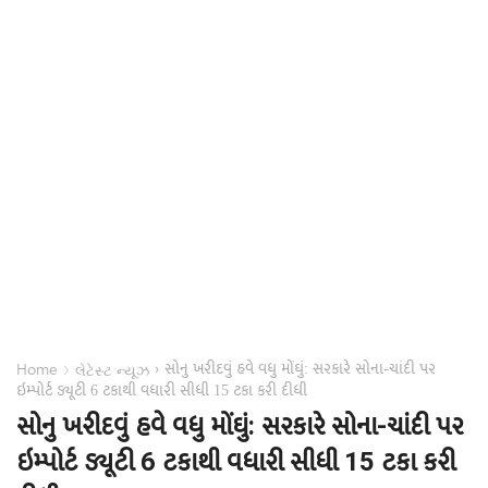
સોનુ ખરીદવું હવે વધુ મોંઘું: સરકારે સોના-ચાંદી પર
›
›
Home
લેટેસ્ટ ન્યૂઝ
ઇમ્પોર્ટ ડ્યૂટી 6 ટકાથી વધારી સીધી 15 ટકા કરી દીધી
સોનુ ખરીદવું હવે વધુ મોંઘું: સરકારે સોના-ચાંદી પર
ઇમ્પોર્ટ ડ્યૂટી 6 ટકાથી વધારી સીધી 15 ટકા કરી