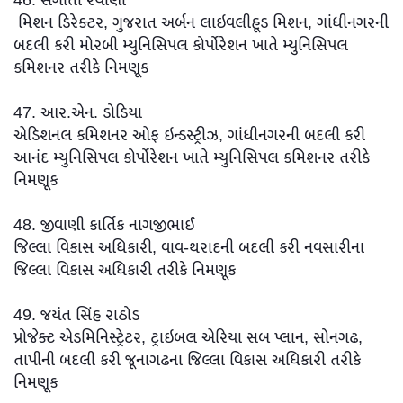
46. સંગીતા રૈયાણી
મિશન ડિરેક્ટર, ગુજરાત અર્બન લાઇવલીહૂડ મિશન, ગાંધીનગરની
બદલી કરી મોરબી મ્યુનિસિપલ કોર્પોરેશન ખાતે મ્યુનિસિપલ
કમિશનર તરીકે નિમણૂક
47. આર.એન. ડોડિયા
એડિશનલ કમિશનર ઓફ ઇન્ડસ્ટ્રીઝ, ગાંધીનગરની બદલી કરી
આનંદ મ્યુનિસિપલ કોર્પોરેશન ખાતે મ્યુનિસિપલ કમિશનર તરીકે
નિમણૂક
48. જીવાણી કાર્તિક નાગજીભાઈ
જિલ્લા વિકાસ અધિકારી, વાવ-થરાદની બદલી કરી નવસારીના
જિલ્લા વિકાસ અધિકારી તરીકે નિમણૂક
49. જયંત સિંહ રાઠોડ
પ્રોજેક્ટ એડમિનિસ્ટ્રેટર, ટ્રાઇબલ એરિયા સબ પ્લાન, સોનગઢ,
તાપીની બદલી કરી જૂનાગઢના જિલ્લા વિકાસ અધિકારી તરીકે
નિમણૂક