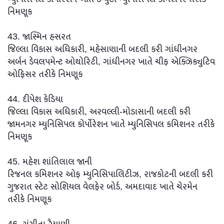
નિમણૂક
43. જાસ્મિન હસરત
જિલ્લા વિકાસ અધિકારી, મહેસાણાની બદલી કરી ગાંધીનગર
અર્બન ડેવલપમેન્ટ ઓથોરિટી, ગાંધીનગર ખાતે ચીફ એક્ઝિક્યુટિવ
ઓફિસર તરીકે નિમણૂક
44. દીપેશ કેડિયા
જિલ્લા વિકાસ અધિકારી, અરવલ્લી-મોડાસાની બદલી કરી
જામનગર મ્યુનિસિપલ કોર્પોરેશન ખાતે મ્યુનિસિપલ કમિશનર તરીકે
નિમણૂક
45. મહેશ શાંતિલાલ જાની
રિજનલ કમિશનર ઓફ મ્યુનિસિપાલિટીઝ, રાજકોટની બદલી કરી
ગુજરાત સ્ટેટ સોશિયલ વેલફેર બોર્ડ, અમદાવાદ ખાતે ચેરમેન
તરીકે નિમણૂક