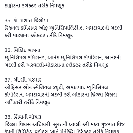
દાહોદના કલેક્ટર તરીકે નિમણૂક
35. ડૉ. પ્રશાંત જિલોવા
રિજનલ કમિશનર ઓફ મ્યુનિસિપાલિટીઝ, અમદાવાદની બદલી
કરી પાટણના કલેક્ટર તરીકે નિમણૂક
36. મિલિંદ બાપના
મ્યુનિસિપલ કમિશનર, આનંદ મ્યુનિસિપલ કોર્પોરેશન, આનંદની
બદલી કરી અરવલ્લી-મોડાસાના કલેક્ટર તરીકે નિમણૂક
37. બી.સી. પરમાર
ઓફિસર ઓન સ્પેશિયલ ડ્યુટી, અમદાવાદ મ્યુનિસિપલ
કોર્પોરેશન, અમદાવાદની બદલી કરી બોટાદના જિલ્લા વિકાસ
અધિકારી તરીકે નિમણૂક
38. શિવાની ગોયલ
જિલ્લા વિકાસ અધિકારી, સુરતની બદલી કરી મધ્ય ગુજરાત વિજ
કંપની લિમિટેડ, વડોદરા ખાતે મેનેજિંગ ડિરેક્ટર તરીકે નિમણૂક