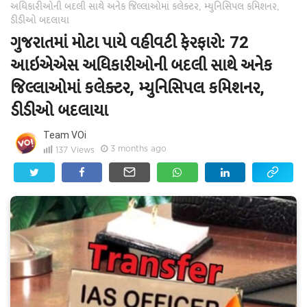
અધિકારીઓની બદલી સાથે અનેક જિલ્લાઓમાં કલેક્ટર, મ્યુનિસિપલ કમિશનર,
ડીડીઓ બદલાયા
ગુજરાતમાં મોટા પાયે વહીવટી ફેરફારો: 72
આઇએએસ અધિકારીઓની બદલી સાથે અનેક
જિલ્લાઓમાં કલેક્ટર, મ્યુનિસિપલ કમિશનર,
ડીડીઓ બદલાયા
Team VOi
3 months ago
137
Views