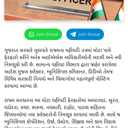
Join Group
Join Group
ગુજરાત સરકારે બુધવારે રાજ્યના વહીવટી તંત્રમાં મોટા પાયે
ફેરફારો કરીને અનેક આઈએએસ અધિકારીઓની બદલી અને નવી
નિમણૂકો કરી છે. સામાન્ય વહીવટ વિભાગ દ્વારા જાહેર કરાયેલા
આદેશ મુજબ કલેક્ટર, મ્યુનિસિપલ કમિશનર, ડીડીઓ તેમજ
વિવિધ સરકારી નિગમો અને વિભાગોમાં મહત્વપૂર્ણ પોસ્ટિંગ
કરવામાં આવ્યા છે.
રાજ્ય સરકારના આ મોટા વહીવટી ફેરફારોમાં અમદાવાદ, સુરત,
વડોદરા, કચ્છ, ભરુચ, નવસારી, દાહોદ, પાટણ સહિતના
જિલ્લાઓમાં નવા કલેક્ટરોની નિમણૂક કરવામાં આવી છે. સાથે જ
મ્યુનિસિપલ કોર્પોરેશન, ઉર્જા, ઉદ્યોગ, શિક્ષણ અને ગ્રામ વિકાસ