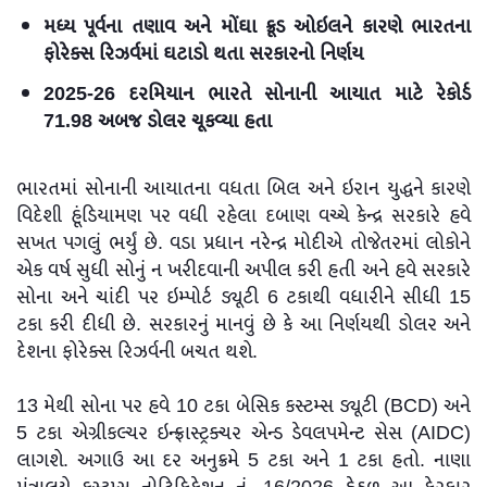
મધ્ય પૂર્વના તણાવ અને મોંઘા ક્રૂડ ઓઇલને કારણે ભારતના
ફોરેક્સ રિઝર્વમાં ઘટાડો થતા સરકારનો નિર્ણય
2025-26 દરમિયાન ભારતે સોનાની આયાત માટે રેકોર્ડ
71.98 અબજ ડોલર ચૂકવ્યા હતા
ભારતમાં સોનાની આયાતના વધતા બિલ અને ઇરાન યુદ્ધને કારણે
વિદેશી હૂંડિયામણ પર વધી રહેલા દબાણ વચ્ચે કેન્દ્ર સરકારે હવે
સખત પગલું ભર્યું છે. વડા પ્રધાન નરેન્દ્ર મોદીએ તોજેતરમાં લોકોને
એક વર્ષ સુધી સોનું ન ખરીદવાની અપીલ કરી હતી અને હવે સરકારે
સોના અને ચાંદી પર ઇમ્પોર્ટ ડ્યૂટી 6 ટકાથી વધારીને સીધી 15
ટકા કરી દીધી છે. સરકારનું માનવું છે કે આ નિર્ણયથી ડોલર અને
દેશના ફોરેક્સ રિઝર્વની બચત થશે.
13 મેથી સોના પર હવે 10 ટકા બેસિક કસ્ટમ્સ ડ્યૂટી (BCD) અને
5 ટકા એગ્રીકલ્ચર ઇન્ફ્રાસ્ટ્રક્ચર એન્ડ ડેવલપમેન્ટ સેસ (AIDC)
લાગશે. અગાઉ આ દર અનુક્રમે 5 ટકા અને 1 ટકા હતો. નાણા