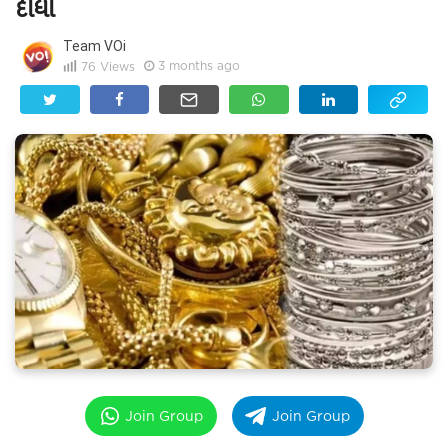
દીધી
Team VOi
3 months ago
76
Views
Join Group
Join Group