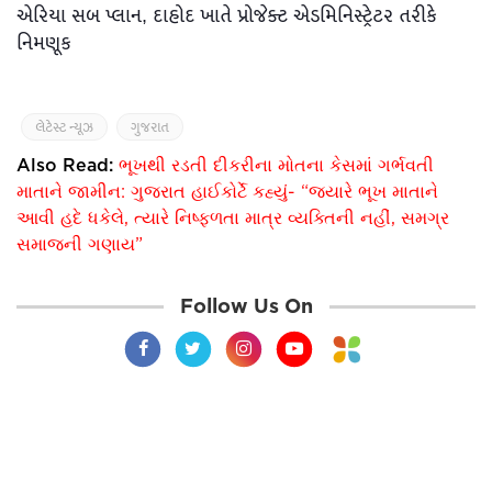
એરિયા સબ પ્લાન, દાહોદ ખાતે પ્રોજેક્ટ એડમિનિસ્ટ્રેટર તરીકે
નિમણૂક
લેટેસ્ટ ન્યૂઝ
ગુજરાત
Also Read:
ભૂખથી રડતી દીકરીના મોતના કેસમાં ગર્ભવતી
માતાને જામીન: ગુજરાત હાઈકોર્ટે કહ્યું- “જ્યારે ભૂખ માતાને
આવી હદે ધકેલે, ત્યારે નિષ્ફળતા માત્ર વ્યક્તિની નહીં, સમગ્ર
સમાજની ગણાય”
Follow Us On