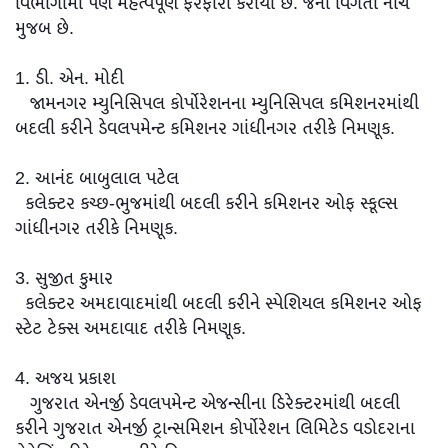
વિભાગોમાં પણ મહત્વપૂર્ણ ફેરફારો કરાયા છે. જેની વિગતો નીચે
મુજબ છે.
1. ડી. એન. મોદી
જામનગર મ્યુનિસિપલ કોર્પોરેશનના મ્યુનિસિપલ કમિશનરમાંથી
બદલી કરીને ડેવલપમેન્ટ કમિશનર ગાંધીનગર તરીકે નિમણૂક.
2. આનંદ બાબુલાલ પટેલ
કલેક્ટર કચ્છ-ભુજમાંથી બદલી કરીને કમિશનર ઓફ સ્કૂલ્સ
ગાંધીનગર તરીકે નિમણૂક.
3. સુજીત કુમાર
કલેક્ટર અમદાવાદમાંથી બદલી કરીને સ્પેશિયલ કમિશનર ઓફ
સ્ટેટ ટેક્સ અમદાવાદ તરીકે નિમણૂક.
4. અજય પ્રકાશ
ગુજરાત એનર્જી ડેવલપમેન્ટ એજન્સીના ડિરેક્ટરમાંથી બદલી
કરીને ગુજરાત એનર્જી ટ્રાન્સમિશન કોર્પોરેશન લિમિટેડ વડોદરાના