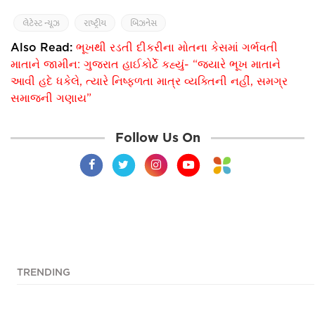
લેટેસ્ટ ન્યૂઝ
રાષ્ટ્રીય
બિઝનેસ
Also Read:
ભૂખથી રડતી દીકરીના મોતના કેસમાં ગર્ભવતી
માતાને જામીન: ગુજરાત હાઈકોર્ટે કહ્યું- “જ્યારે ભૂખ માતાને
આવી હદે ધકેલે, ત્યારે નિષ્ફળતા માત્ર વ્યક્તિની નહીં, સમગ્ર
સમાજની ગણાય”
Follow Us On
TRENDING