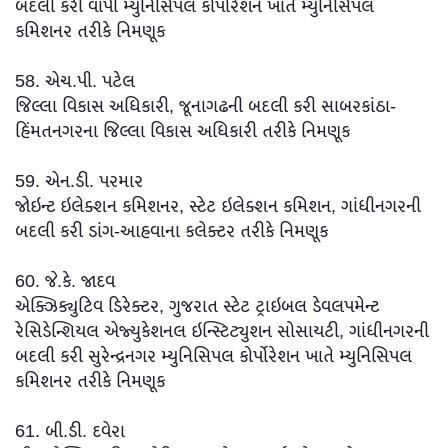
બદલી કરી વાપી મ્યુનિસિપલ કોર્પોરેશન ખાતે મ્યુનિસિપલ
કમિશનર તરીકે નિમણૂક
58. એચ.પી. પટેલ
જિલ્લા વિકાસ અધિકારી, જૂનાગઢની બદલી કરી સાબરકાંઠા-
હિંમતનગરના જિલ્લા વિકાસ અધિકારી તરીકે નિમણૂક
59. એન.ડી. પરમાર
જોઇન્ટ ઇલેક્શન કમિશનર, સ્ટેટ ઇલેક્શન કમિશન, ગાંધીનગરની
બદલી કરી ડાંગ-આહવાના કલેક્ટર તરીકે નિમણૂક
60. જે.કે. જાદવ
એક્ઝિક્યુટિવ ડિરેક્ટર, ગુજરાત સ્ટેટ ટ્રાઇબલ ડેવલપમેન્ટ
રેસિડેન્શિયલ એજ્યુકેશનલ ઇન્સ્ટિટ્યુશન સોસાયટી, ગાંધીનગરની
બદલી કરી સુરેન્દ્રનગર મ્યુનિસિપલ કોર્પોરેશન ખાતે મ્યુનિસિપલ
કમિશનર તરીકે નિમણૂક
61. બી.ડી. દવેરા