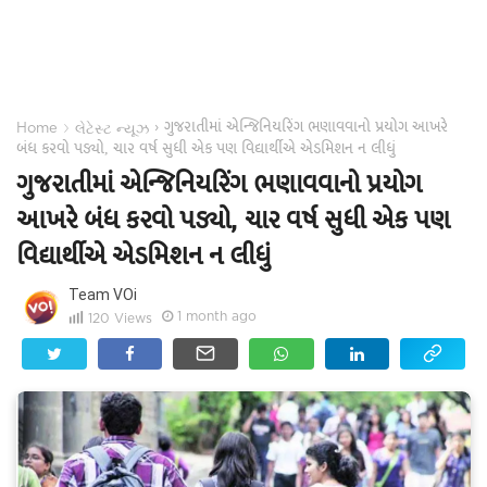
ગુજરાતીમાં એન્જિનિયરિંગ ભણાવવાનો પ્રયોગ આખરે
›
›
Home
લેટેસ્ટ ન્યૂઝ
બંધ કરવો પડ્યો, ચાર વર્ષ સુધી એક પણ વિદ્યાર્થીએ એડમિશન ન લીધું
ગુજરાતીમાં એન્જિનિયરિંગ ભણાવવાનો પ્રયોગ
આખરે બંધ કરવો પડ્યો, ચાર વર્ષ સુધી એક પણ
વિદ્યાર્થીએ એડમિશન ન લીધું
Team VOi
1 month ago
120
Views