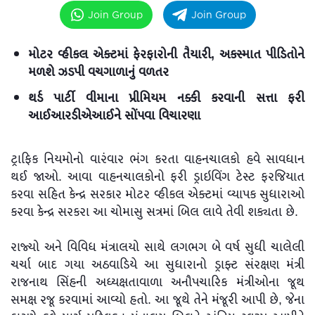
Join Group
Join Group
મોટર વ્હીકલ એક્ટમાં ફેરફારોની તૈયારી, અકસ્માત પીડિતોને
મળશે ઝડપી વચગાળાનું વળતર
થર્ડ પાર્ટી વીમાના પ્રીમિયમ નક્કી કરવાની સત્તા ફરી
આઈઆરડીએઆઈને સોંપવા વિચારણા
ટ્રાફિક નિયમોનો વારંવાર ભંગ કરતા વાહનચાલકો હવે સાવધાન
થઈ જાઓ. આવા વાહનચાલકોનો ફરી ડ્રાઇવિંગ ટેસ્ટ ફરજિયાત
કરવા સહિત કેન્દ્ર સરકાર મોટર વ્હીકલ એક્ટમાં વ્યાપક સુધારાઓ
કરવા કેન્દ્ર સરકરા આ ચોમાસુ સત્રમાં બિલ લાવે તેવી શક્યતા છે.
રાજ્યો અને વિવિધ મંત્રાલયો સાથે લગભગ બે વર્ષ સુધી ચાલેલી
ચર્ચા બાદ ગયા અઠવાડિયે આ સુધારાનો ડ્રાફ્ટ સંરક્ષણ મંત્રી
રાજનાથ સિંહની અધ્યક્ષતાવાળા અનૌપચારિક મંત્રીઓના જૂથ
સમક્ષ રજૂ કરવામાં આવ્યો હતો. આ જૂથે તેને મંજૂરી આપી છે, જેના