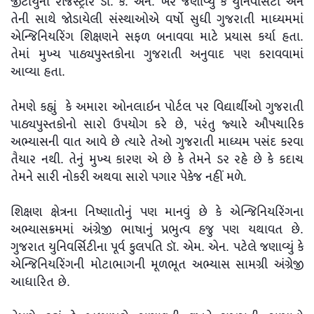
જીટીયુના રજિસ્ટ્રાર ડૉ. કે. એન. ખેરે જણાવ્યું કે યુનિવર્સિટી અને
તેની સાથે જોડાયેલી સંસ્થાઓએ વર્ષો સુધી ગુજરાતી માધ્યમમાં
એન્જિનિયરિંગ શિક્ષણને સફળ બનાવવા માટે પ્રયાસ કર્યા હતા.
તેમાં મુખ્ય પાઠ્યપુસ્તકોના ગુજરાતી અનુવાદ પણ કરાવવામાં
આવ્યા હતા.
તેમણે કહ્યું કે અમારા ઓનલાઇન પોર્ટલ પર વિદ્યાર્થીઓ ગુજરાતી
પાઠ્યપુસ્તકોનો સારો ઉપયોગ કરે છે, પરંતુ જ્યારે ઔપચારિક
અભ્યાસની વાત આવે છે ત્યારે તેઓ ગુજરાતી માધ્યમ પસંદ કરવા
તૈયાર નથી. તેનું મુખ્ય કારણ એ છે કે તેમને ડર રહે છે કે કદાચ
તેમને સારી નોકરી અથવા સારો પગાર પેકેજ નહીં મળે.
શિક્ષણ ક્ષેત્રના નિષ્ણાતોનું પણ માનવું છે કે એન્જિનિયરિંગના
અભ્યાસક્રમમાં અંગ્રેજી ભાષાનું પ્રભુત્વ હજુ પણ યથાવત છે.
ગુજરાત યુનિવર્સિટીના પૂર્વ કુલપતિ ડૉ. એમ. એન. પટેલે જણાવ્યું કે
એન્જિનિયરિંગની મોટાભાગની મૂળભૂત અભ્યાસ સામગ્રી અંગ્રેજી
આધારિત છે.