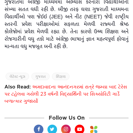
ગુજરાતમાં અંગ્રેજી માધ્યમમાં અભ્યાસ કરનારા વિદ્યાર્થીઓની
સંખ્યા સતત વધી રહી છે. બીજી તરફ ઘણા ગુજરાતી માધ્યમના
વિદ્યાર્થીઓ પણ જેઇઇ (JEE) અને નીટ (NEET) જેવી રાષ્ટ્રીય
સ્તરની પ્રવેશ પરીક્ષાઓમાં સફળતા મેળવી રાજ્યની શ્રેષ્ઠ
કોલેજોમાં પ્રવેશ મેળવી રહ્યા છે. તેના કારણે ઉચ્ચ શિક્ષણ અને
રોજગારીની વધુ તકો માટે અંગ્રેજી ભાષાનું જ્ઞાન મહત્વપૂર્ણ હોવાનું
માન્યતા વધુ મજબૂત બની રહી છે.
લેટેસ્ટ ન્યૂઝ
ગુજરાત
શિક્ષણ
Also Read:
અમદાવાદના આનંદનગરમાં રાત્રે જમ્યા બાદ ટેરેસ
પર ટહેલવા ગયેલી 23 વર્ષની વિદ્યાર્થિની પર સિક્યોરિટી ગાર્ડે
બળાત્કાર ગુજાર્યો
Follow Us On