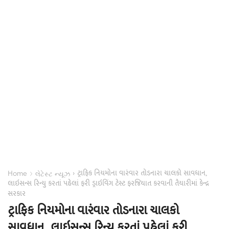
ટ્રાફિક નિયમોના વારંવાર તોડનારા ચાલકો સાવધાન,
›
›
Home
લેટેસ્ટ ન્યૂઝ
લાઇસન્સ રિન્યુ કરતાં પહેલાં ફરી ડ્રાઇવિંગ ટેસ્ટ ફરજિયાત કરવાની તૈયારીમાં કેન્દ્ર
સરકાર
ટ્રાફિક નિયમોના વારંવાર તોડનારા ચાલકો
સાવધાન, લાઇસન્સ રિન્યુ કરતાં પહેલાં ફરી