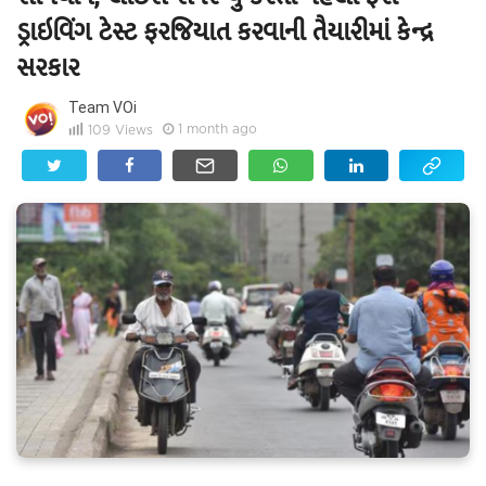
ડ્રાઇવિંગ ટેસ્ટ ફરજિયાત કરવાની તૈયારીમાં કેન્દ્ર
સરકાર
Team VOi
1 month ago
109
Views