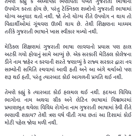
તેમણે કહ્યું કે અધ્યાપકો ભણાવતી વખતે ગુજરાતી ભાષાનો
ઉપયોગ કરતા હોય છે, પરંતુ ટેક્નિકલ શબ્દોનો ગુજરાતી ભાષામાં
યોગ્ય અનુવાદ થતો નથી. જો તેનો યોગ્ય રીતે ઉપયોગ ન થાય તો
વિદ્યાર્થીઓમાં ગૂંચવણ ઊભી થાય છે. તેથી શિક્ષણના માધ્યમ
તરીકે ગુજરાતી ભાષાને ખાસ સ્વીકાર મળ્યો નથી.
મેડિકલ શિક્ષણમાં ગુજરાતી ભાષા લાવવાનો પ્રયાસ પણ હાલ
અટકી ગયો હોવાનું સામે આવ્યું છે. એક સરકારી મેડિકલ કોલેજના
ડીને નામ જાહેર ન કરવાની શરતે જણાવ્યું કે રાજ્ય સરકાર દ્વારા નવ
સભ્યોની સમિતિ રચવામાં આવી હતી અને આ અંગે ચર્ચાઓ પણ
શરૂ થઈ હતી, પરંતુ ત્યારબાદ કોઈ આગળની પ્રગતિ થઈ નથી.
તેમણે કહ્યું કે ત્યારબાદ કોઈ હલચલ થઈ નથી. હૃદયના વિવિધ
ભાગોના નામ અથવા ગ્રીક અને લેટિન ભાષામાં વિશ્વભરમાં
પ્રમાણભૂત થયેલા વિવિધ રોગોના નામ ગુજરાતી ભાષામાં કેવી રીતે
ભણાવી શકાય? તેથી ત્રણ વર્ષ વીતી ગયા છતાં આ દિશામાં કોઈ
મોટી પહેલ જોવા મળી નથી.