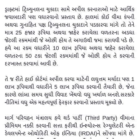
ડ્રાફ્ટમાં ટ્રિબ્યુનલના ચુકાદા સામે અપીલ કરનારાઓ માટે આર્થિક
જવાબદારી પણ વધારવાનો પ્રસ્તાવ છે. હાલમાં કોઈ વીમા કંપની
અથવા ગુનાહિત પક્ષ ટ્રિબ્યુનલના ચુકાદાને પડકારવા માંગે તો તેને
માત્ર 25 હજાર રૂપિયા અથવા જાહેર કરાયેલા વળતરના અડધા
જેટલી રકમમાંથી જે ઓછી હોય તે અગાઉથી જમા કરાવવી પડે છે.
હવે આ રકમ વધારીને 10 લાખ રૂપિયા અથવા જાહેર કરાયેલા
વળતરના 50 ટકા જેટલી રકમમાંથી જે ઓછી હોય તે કરવાની
દરખાસ્ત કરવામાં આવી છે.
તે જ રીતે હાઈ કોર્ટમાં અપીલ કરવા માટેની લઘુત્તમ મર્યાદા પણ 1
લાખ રૂપિયાથી વધારીને 5 લાખ રૂપિયા કરવાની તૈયારી છે, જેના
કારણે લાંબા સમય સુધી વિવાદ ખેંચવો વધુ ખર્ચાળ બનશે.સરકારે
નીતિમાં વધુ એક મહત્વપૂર્ણ ફેરફાર કરવાનો પ્રસ્તાવ મૂક્યો છે.
માર્ગ પરિવહન મંત્રાલય હવે થર્ડ પાર્ટી (Third Party) વીમાના
પ્રીમિયમ નક્કી કરવાની સત્તા ફરીથી ઇન્શ્યોરન્સ રેગ્યુલેટરી એન્ડ
ડેવલપમેન્ટ ઓથોરિટી ઓફ ઇન્ડિયા (IRDAI)ને સોંપવા માંગે છે.