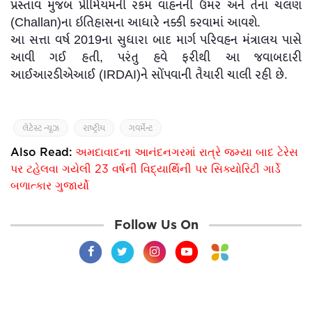
પ્રસ્તાવ મુજબ પ્રીમિયમની રકમ વાહનની ઉંમર અને તેના ચલણ
(Challan)ના ઇતિહાસના આધારે નક્કી કરવામાં આવશે.
આ સત્તા વર્ષ 2019ના સુધારા બાદ માર્ગ પરિવહન મંત્રાલય પાસે
આવી ગઈ હતી, પરંતુ હવે ફરીથી આ જવાબદારી
આઈઆરડીએઆઈ (IRDAI)ને સોંપવાની તૈયારી ચાલી રહી છે.
લેટેસ્ટ ન્યૂઝ
રાષ્ટ્રીય
ગવર્મેન્ટ
Also Read:
અમદાવાદના આનંદનગરમાં રાત્રે જમ્યા બાદ ટેરેસ
પર ટહેલવા ગયેલી 23 વર્ષની વિદ્યાર્થિની પર સિક્યોરિટી ગાર્ડે
બળાત્કાર ગુજાર્યો
Follow Us On