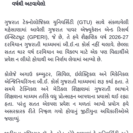
વર્ષથી અટવાયેલો
ગુજરાત ટેક્નોલોજિકલ યુનિવર્સિટી (GTU) સાથે સંકળાયેલી
મહેસાણામાં આવેલી ગુજરાત પાવર એજ્યુકેશન એન્ડ રિસર્ચ
ઇન્સ્ટિટ્યૂટ (GPERI), જે છે, તે હવે શૈક્ષણિક વર્ષ 2026-27
દરમિયાન ગુજરાતી માધ્યમમાં બી.ઈ.ના કોર્સ નહીં ચલાવે. છેલ્લા
સતત ચાર વર્ષ દરમિયાન આ વિકલ્પ માટે એક પણ વિદ્યાર્થીએ
પ્રવેશ ન લીધો હોવાથી આ નિર્ણય લેવામાં આવ્યો છે.
કોલેજે અગાઉ કમ્પ્યુટર, સિવિલ, ઇલેક્ટ્રિકલ અને મિકેનિકલ
એન્જિનિયરિંગના બી.ઈ. કોર્સ ગુજરાતી માધ્યમમાં શરૂ કર્યા હતા. તે
સમયે ટેક્નિકલ અને મેડિકલ શિક્ષણમાં ગુજરાતી ભાષાને
શિક્ષણના માધ્યમ તરીકે વધુ પ્રોત્સાહન આપવાના પ્રયાસો થઈ રહ્યા
હતા. પરંતુ સતત એકપણ પ્રવેશ ન મળતાં આખો પ્રયોગ હવે
અસરકારક રીતે નિષ્ફળ ગયો હોવાનું જીટીયુના અધિકારીઓએ
જણાવ્યું.