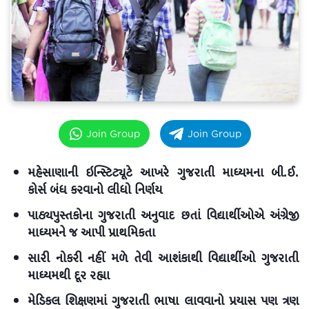
Join Group
Join Group
મહેસાણાની ઇન્સ્ટિટ્યૂટે આખરે ગુજરાતી માધ્યમના બી.ઈ.
કોર્સ બંધ કરવાનો લીધો નિર્ણય
પાઠ્યપુસ્તકોના ગુજરાતી અનુવાદ છતાં વિદ્યાર્થીઓએ અંગ્રેજી
માધ્યમને જ આપી પ્રાથમિકતા
સારી નોકરી નહીં મળે તેવી આશંકાથી વિદ્યાર્થીઓ ગુજરાતી
માધ્યમથી દૂર રહ્યા
મેડિકલ શિક્ષણમાં ગુજરાતી ભાષા લાવવાનો પ્રયાસ પણ ત્રણ