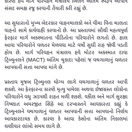
કારણે હવે માર્ગ પરિવહન મંત્રાલય બિલને અંતિમ સ્વરૂપ આપીને
સંસદ સમક્ષ રજૂ કરવાની તૈયારી કરી રહ્યું છે.
આ સુધારાનો મુખ્ય બેદરકાર વાહનચાલકો અને વીમા વિના ચાલતા
વાહનો સામે કાર્યવાહી કરવાનો છે. આ પ્રસ્તાવમાં સૌથી મહત્વપૂર્ણ
ફેરફાર માર્ગ અકસ્માતના પીડિતોના પરિવારોને લગતો છે. હાલ
આવા પરિવારોને વળતર મેળવવા માટે વર્ષો સુધી રાહ જોવી પડતી
હોય છે. માર્ગ પરિવહન મંત્રાલય હવે મોટર અકસ્માત દાવા
ટ્રિબ્યુનલને (MACT) અંતિમ ચુકાદા પહેલાં જ વચગાળાનું વળતર
આપવાની સત્તા આપવા માંગે છે.
પ્રસ્તાવ મુજબ ટ્રિબ્યુનલ યોગ્ય લાગે વચગાળાનું વળતર આપી
શકશે. આ ફેરફારના કારણે મૃત્યુ પામેલા અથવા ઇજાગ્રસ્ત લોકોના
પરિવારોને વધુ ઝડપથી રાહત મળી શકશે. વકીલ અને માર્ગ સુરક્ષા
નિષ્ણાત અમરજીત સિંહે આ દરખાસ્તને આવકારતા કહ્યું કે
ટ્રિબ્યુનલને વચગાળાનું વળતર આપવાની સત્તા આપવાનો નિર્ણય
આવકારદાયક છે, કારણ કે આવા કેસોના અંતિમ નિકાલમાં
ઘણીવાર લાંબો સમય લાગે છે.