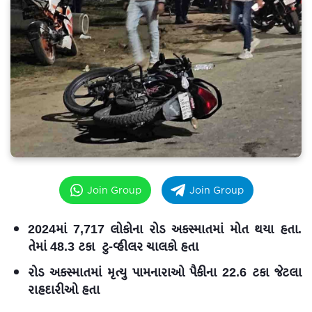
Join Group
Join Group
2024માં 7,717 લોકોના રોડ અકસ્માતમાં મોત થયા હતા.
તેમાં 48.3 ટકા ટુ-વ્હીલર ચાલકો હતા
રોડ અકસ્માતમાં મૃત્યુ પામનારાઓ પૈકીના 22.6 ટકા જેટલા
રાહદારીઓ હતા