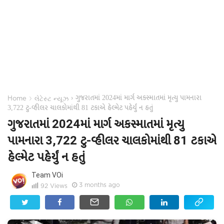
ગુજરાતમાં 2024માં માર્ગ અકસ્માતમાં મૃત્યુ પામનારા
›
›
Home
લેટેસ્ટ ન્યૂઝ
3,722 ટુ-વ્હીલર ચાલકોમાંથી 81 ટકાએ હેલ્મેટ પહેર્યું ન હતું
ગુજરાતમાં 2024માં માર્ગ અકસ્માતમાં મૃત્યુ
પામનારા 3,722 ટુ-વ્હીલર ચાલકોમાંથી 81 ટકાએ
હેલ્મેટ પહેર્યું ન હતું
Team VOi
3 months ago
92
Views