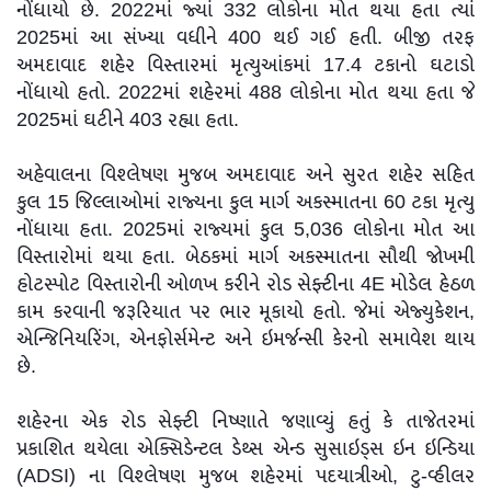
નોંધાયો છે. 2022માં જ્યાં 332 લોકોના મોત થયા હતા ત્યાં
2025માં આ સંખ્યા વધીને 400 થઈ ગઈ હતી. બીજી તરફ
અમદાવાદ શહેર વિસ્તારમાં મૃત્યુઆંકમાં 17.4 ટકાનો ઘટાડો
નોંધાયો હતો. 2022માં શહેરમાં 488 લોકોના મોત થયા હતા જે
2025માં ઘટીને 403 રહ્યા હતા.
અહેવાલના વિશ્લેષણ મુજબ અમદાવાદ અને સુરત શહેર સહિત
કુલ 15 જિલ્લાઓમાં રાજ્યના કુલ માર્ગ અકસ્માતના 60 ટકા મૃત્યુ
નોંધાયા હતા. 2025માં રાજ્યમાં કુલ 5,036 લોકોના મોત આ
વિસ્તારોમાં થયા હતા. બેઠકમાં માર્ગ અકસ્માતના સૌથી જોખમી
હોટસ્પોટ વિસ્તારોની ઓળખ કરીને રોડ સેફ્ટીના 4E મોડેલ હેઠળ
કામ કરવાની જરૂરિયાત પર ભાર મૂકાયો હતો. જેમાં એજ્યુકેશન,
એન્જિનિયરિંગ, એનફોર્સમેન્ટ અને ઇમર્જન્સી કેરનો સમાવેશ થાય
છે.
શહેરના એક રોડ સેફ્ટી નિષ્ણાતે જણાવ્યું હતું કે તાજેતરમાં
પ્રકાશિત થયેલા એક્સિડેન્ટલ ડેથ્સ એન્ડ સુસાઇડ્સ ઇન ઇન્ડિયા
(ADSI) ના વિશ્લેષણ મુજબ શહેરમાં પદયાત્રીઓ, ટુ-વ્હીલર