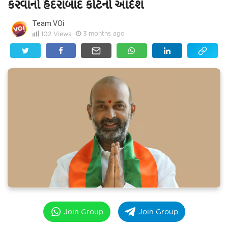
કરવાનો હૈદરાબાદ કોર્ટનો આદેશ
Team VOi
3 months ago
102
Views
Join Group
Join Group