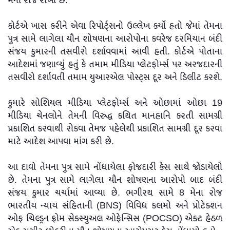
મેના રોજ રાખી છે.
કોર્ટએ ખાસ કરીને એવા રિપોર્ટ્સનો ઉલ્લેખ કર્યો હતો જેમાં તેમના
પુત્ર સામે લાગેલા યૌન શોષણના આરોપોના કવરેજ દરમિયાન બંદી
સંજય કુમારની તસવીરો દર્શાવવામાં આવી હતી. કોર્ટએ પોતાના
આદેશમાં જણાવ્યું હતું કે તમામ મીડિયા પ્લેટફોર્મ્સ પર અરજદારની
તસવીરો દર્શાવતી તમામ યુઆરએલ પોસ્ટ્સ દૂર અને ડિલીટ કરશે.
કુમારે સોશિયલ મીડિયા પ્લેટફોર્મ્સ અને ઓછામાં ઓછા 19
મીડિયા ચેનલોને તેમની વિરુદ્ધ કથિત માનહાનિ કરતી સામગ્રી
પ્રકાશિત કરવાથી રોકવા તેમજ પહેલેથી પ્રકાશિત સામગ્રી દૂર કરવા
માટે આદેશ આપવા માંગ કરી છે.
આ દાવો તેમના પુત્ર સામે નોંધાયેલા ફોજદારી કેસ સાથે જોડાયેલો
છે. તેમના પુત્ર સામે લાગેલા યૌન શોષણના આરોપો બાદ બંદી
સંજય કુમાર ચર્ચામાં આવ્યા છે. ભગીરથ સામે 8 મેના રોજ
ભારતીય ન્યાય સંહિતાની (BNS) વિવિધ કલમો અને પ્રોટેક્શન
ઓફ ચિલ્ડ્રન ફ્રોમ સેક્સ્યુઅલ ઓફેન્સિસ (POCSO) એક્ટ હેઠળ