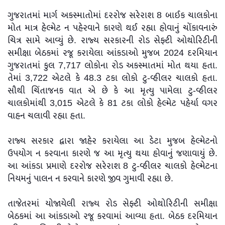
ગુજરાતમાં માર્ગ અકસ્માતોમાં દરરોજ સરેરાશ 8 બાઈક ચાલકોના
મોત માત્ર હેલ્મેટ ન પહેરવાને કારણે થઈ રહ્યા હોવાનું ચોંકાવનારું
ચિત્ર સામે આવ્યું છે. રાજ્ય સરકારની રોડ સેફ્ટી ઓથોરિટીની
સમીક્ષા બેઠકમાં રજૂ કરાયેલા આંકડાઓ મુજબ 2024 દરમિયાન
ગુજરાતમાં કુલ 7,717 લોકોના રોડ અકસ્માતમાં મોત થયા હતા.
તેમાં 3,722 એટલે કે 48.3 ટકા લોકો ટુ-વ્હીલર ચાલકો હતા.
સૌથી ચિંતાજનક વાત એ છે કે આ મૃત્યુ પામેલા ટુ-વ્હીલર
ચાલકોમાંથી 3,015 એટલે કે 81 ટકા લોકો હેલ્મેટ પહેર્યા વગર
વાહન ચલાવી રહ્યા હતા.
રાજ્ય સરકાર દ્વારા જાહેર કરાયેલા આ ડેટા મુજબ હેલ્મેટનો
ઉપયોગ ન કરવાના કારણે જ આ મૃત્યુ થયા હોવાનું જણાવાયું છે.
આ આંકડા પ્રમાણે દરરોજ સરેરાશ 8 ટુ-વ્હીલર ચાલકો હેલ્મેટના
નિયમનું પાલન ન કરવાને કારણે જીવ ગુમાવી રહ્યા છે.
તાજેતરમાં યોજાયેલી રાજ્ય રોડ સેફ્ટી ઓથોરિટીની સમીક્ષા
બેઠકમાં આ આંકડાઓ રજૂ કરવામાં આવ્યા હતા. બેઠક દરમિયાન