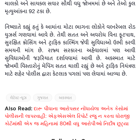
ચાલકો અને સાયકલ સવાર સૌથી વધુ જોખમમાં છે અને તેઓ કુલ
મૃત્યુઆંકના 92 ટકા છે.
નિષ્ણાતે કહ્યું હતું કે આમાંના મોટા ભાગના લોકોને વલ્નરેબલ રોડ
યુઝર્સ ગણવામાં આવે છે. તેથી સતત અને અવરોધ વિના ફૂટપાથ,
સુરક્ષિત ક્રોસિંગ અને ટ્રાફિક કાલ્મિંગ જેવી સુવિધાઓ ઉભી કરવી
સમયની માંગ છે. રાજ્ય સરકારના અહેવાલમાં પણ આવી
સુવિધાઓની જરૂરિયાત દર્શાવવામાં આવી છે. અકસ્માત માટે
જોખમી વિસ્તારોનું મેપિંગ સતત ચાલી રહ્યું છે અને ટ્રાફિક નિયંત્રણ
માટે શહેર પોલીસ દ્વારા કેટલાક પગલાં પણ લેવામાં આવ્યા છે.
લેટેસ્ટ ન્યૂઝ
ગુજરાત
અકસ્માત
Also Read:
દારૂ પીધાના આરોપસર નોંધાયેલા અનેક કેસોમાં
પોલીસની લાપરવાહી: એફએસએલ રિપોર્ટ રજુ ન કરતા ધોરાજી
કોર્ટમાંથી એક જ મહિનામાં 80થી વધુ આરોપીઓ નિર્દોષ છૂટ્યા