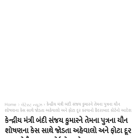
કેન્દ્રીય મંત્રી બંદી સંજય કુમારને તેમના પુત્રના યૌન
›
›
Home
લેટેસ્ટ ન્યૂઝ
શોષણના કેસ સાથે જોડતા અહેવાલો અને ફોટા દૂર કરવાનો હૈદરાબાદ કોર્ટનો આદેશ
કેન્દ્રીય મંત્રી બંદી સંજય કુમારને તેમના પુત્રના યૌન
શોષણના કેસ સાથે જોડતા અહેવાલો અને ફોટા દૂર