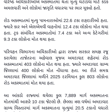
વરિષ્ઠ અધિકારીઓએ અકસ્માતમાં થતા મૃત્યુ ઘટાડવા માટે કડક
અમલવારી અને લોકોમાં જાગૃતિ વધારવા પર ભાર મૂક્યો હતો.
રોડ અકસ્માતમાં મૃત્યુ પામનારાઓમાં 22.6 ટકા રાહદારીઓ હતા.
જ્યારે કાર અને એલએમવી વાહનોમાં 12.4 ટકા લોકોના મોત થયા
હતા. ટ્રક સંબંધિત અકસ્માતોમાં 7.4 ટકા અને અન્ય કેટેગરીમાં
9.3 ટકા લોકોના મોત થયા હતા.
પરિવહન વિભાગના અધિકારીઓ દ્વારા રાજ્ય સરકાર સમક્ષ રજૂ
કરાયેલા તાજેતરના અહેવાલ મુજબ અમદાવાદ શહેરમાં રોડ
અકસ્માતમાં 403 લોકોના મોત થયા હતા. જ્યારે અમદાવાદ ગ્રામ્ય
જિલ્લામાં 400 લોકોના મોત નોંધાયા હતા. આ રીતે સમગ્ર
અમદાવાદ જિલ્લામાં મળીને 2025 દરમિયાન કુલ 803 લોકોના
રોડ અકસ્માતમાં મોત થયા હતા.
આ આંકડો રાજ્યમાં થયેલા કુલ 7,889 માર્ગ અકસ્માતના
મોતમાંથી આશરે 10 ટકા જેટલો છે. છેલ્લા ત્રણ વર્ષમાં અમદાવાદ
ગ્રામ્ય વિસ્તારમાં માર્ગ અકસ્માતના મૃત્યુમાં 20.5 ટકાનો વધારો