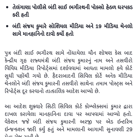
તેલંગાણા પોલીસે બંદી સાઈ ભગીરથની પોક્સો હેઠળ ધરપકડ
કરી હતી
બંદી સંજય કુમારે સોશિયલ મીડિયા અને 19 મીડિયા ચેનલો
સામે માનહાનિનો દાવો કર્યો હતો
પુત્ર બંદી સાઈ ભગીરથ સામે નોંધાયેલા યૌન શોષણ કેસ બાદ
કેન્દ્રીય ગૃહ રાજ્યમંત્રી બંદી સંજય કુમારનું નામ અને તસવીરો
વિવિધ મીડિયા રિપોર્ટ્સમાં દર્શાવવામાં આવતા મામલો હવે કોર્ટ
સુધી પહોંચી ગયો છે. હૈદરાબાદની સિવિલ કોર્ટે અનેક મીડિયા
ચેનલોને બંદી સંજય કુમારની તસવીરો સાથેના તમામ પોસ્ટ્સ અને
રિપોર્ટ્સ દૂર કરવાનો તાત્કાલિક આદેશ આપ્યો છે.
આ આદેશ શુક્રવારે સિટી સિવિલ કોર્ટ કોમ્પ્લેક્સમાં કુમાર દ્વારા
દાખલ કરાયેલા માનહાનિના દાવા પર આપવામાં આવ્યો હતો.
વેકેશન જજે બંદી સંજય કુમારની અરજી પર એડ ઇન્ટરિમ
ઇન્જન્કશન જારી કર્યું હતું અને મામલાની આગામી સુનાવણી 29