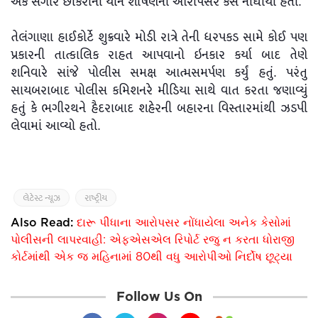
એક સગીર છોકરીના યૌન શોષણના આરોપસર કેસ નોંધાયો હતો.
તેલંગાણા હાઈકોર્ટે શુક્રવારે મોડી રાત્રે તેની ધરપકડ સામે કોઈ પણ
પ્રકારની તાત્કાલિક રાહત આપવાનો ઇનકાર કર્યા બાદ તેણે
શનિવારે સાંજે પોલીસ સમક્ષ આત્મસમર્પણ કર્યું હતું. પરંતુ
સાયબરાબાદ પોલીસ કમિશનરે મીડિયા સાથે વાત કરતા જણાવ્યું
હતું કે ભગીરથને હૈદરાબાદ શહેરની બહારના વિસ્તારમાંથી ઝડપી
લેવામાં આવ્યો હતો.
લેટેસ્ટ ન્યૂઝ
રાષ્ટ્રીય
Also Read:
દારૂ પીધાના આરોપસર નોંધાયેલા અનેક કેસોમાં
પોલીસની લાપરવાહી: એફએસએલ રિપોર્ટ રજુ ન કરતા ધોરાજી
કોર્ટમાંથી એક જ મહિનામાં 80થી વધુ આરોપીઓ નિર્દોષ છૂટ્યા
Follow Us On