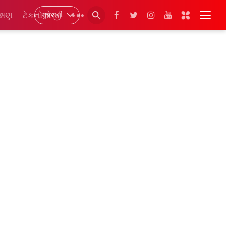
ગુજરાતી
ક્ષણ
ટેકનોલોજી
•••