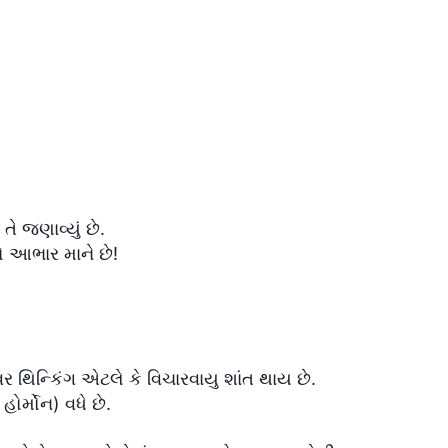
ે જણાવ્યું છે.
રો આભાર માને છે!
િન્કિંગ એટલે કે વિચારવાયુ શાંત થાય છે.
ોર્મોન) વધે છે.