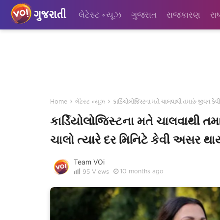
ગુજરાતી
લેટેસ્ટ ન્યૂઝ
ગુજરાત
રાજકારણ
રાષ
›
›
કાર્ડિયોલોજિસ્ટના મતે ચાલવાથી તમારું જીવન કેવ
Home
લેટેસ્ટ ન્યૂઝ
કાર્ડિયોલોજિસ્ટના મતે ચાલવાથી તમા
ચાલો ત્યારે દર મિનિટે કેવી અસર થા
Team VOi
10 months ago
95
Views