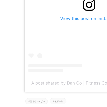
View this post on Ins
A post shared by Dan Go | Fitness 
લેટેસ્ટ ન્યૂઝ
આરોગ્ય