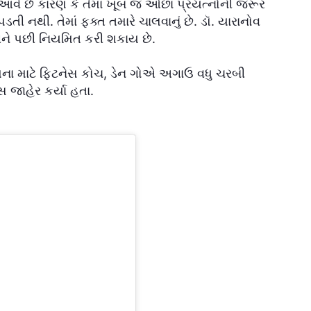
વે છે કારણ કે તેમાં ખૂબ જ ઓછા પ્રયત્નોની જરૂર
ડતી નથી. તેમાં ફક્ત તમારે ચાલવાનું છે. ડૉ. યારાનોવ
ને પછી નિયમિત કરી શકાય છે.
મના માટે ફિટનેસ કોચ, ડેન ગોએ અગાઉ વધુ ચરબી
સ જાહેર કર્યા હતા.