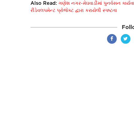
Also Read:
ગણેશ નગર-મેઘવાડીમાં પુનર્વસન કાર્યવ
રીડેવલપમેન્ટ પ્રોજેક્ટ દ્વારા કરાયેલી સ્પષ્ટતા
Foll