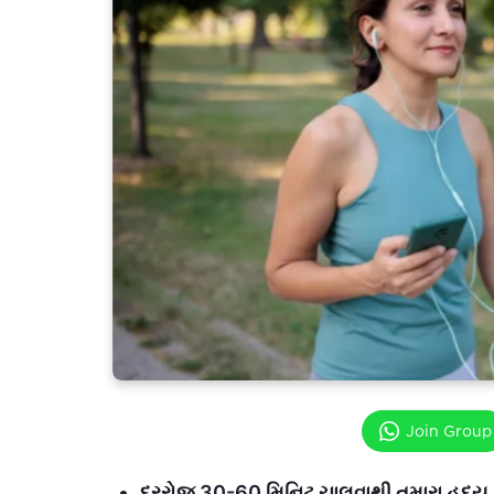
Join Group
દરરોજ 30-60 મિનિટ ચાલવાથી તમારા હૃદય, મ