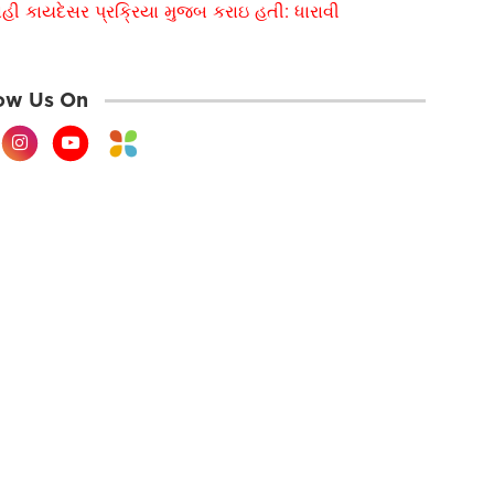
ાહી કાયદેસર પ્રક્રિયા મુજબ કરાઇ હતી: ધારાવી
ow Us On