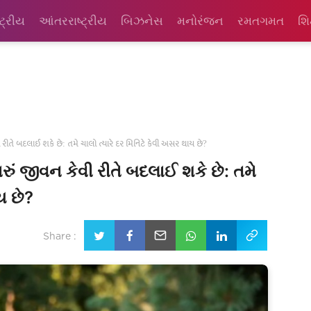
્ટ્રીય
આંતરરાષ્ટ્રીય
બિઝનેસ
મનોરંજન
રમતગમત
શિ
ી રીતે બદલાઈ શકે છે: તમે ચાલો ત્યારે દર મિનિટે કેવી અસર થાય છે?
રું જીવન કેવી રીતે બદલાઈ શકે છે: તમે
ય છે?
Share :