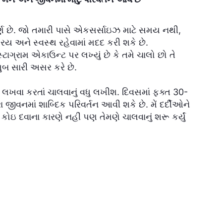
્ણ છે. જો તમારી પાસે એકસર્સાઇઝ માટે સમય નથી,
િય અને સ્વસ્થ રહેવામાં મદદ કરી શકે છે.
્સ્ટાગ્રામ એકાઉન્ટ પર લખ્યું છે કે તમે ચાલો છો તે
ખુબ સારી અસર કરે છે.
ઓ લખવા કરતાં ચાલવાનું વધુ લખીશ. દિવસમાં ફક્ત 30-
ીવનમાં શાબ્દિક પરિવર્તન આવી શકે છે. મેં દર્દીઓને
કોઇ દવાના કારણે નહીં પણ તેમણે ચાલવાનું શરૂ કર્યું