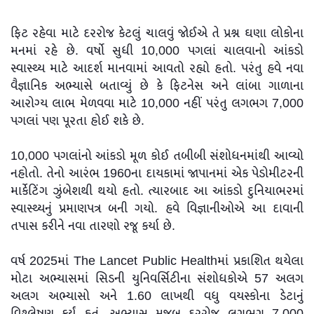
ફિટ રહેવા માટે દરરોજ કેટલું ચાલવું જોઈએ તે પ્રશ્ન ઘણા લોકોના
મનમાં રહે છે. વર્ષો સુધી 10,000 પગલાં ચાલવાનો આંકડો
સ્વાસ્થ્ય માટે આદર્શ માનવામાં આવતો રહ્યો હતો. પરંતુ હવે નવા
વૈજ્ઞાનિક અભ્યાસે બતાવ્યું છે કે ફિટનેસ અને લાંબા ગાળાના
આરોગ્ય લાભ મેળવવા માટે 10,000 નહીં પરંતુ લગભગ 7,000
પગલાં પણ પૂરતા હોઈ શકે છે.
10,000 પગલાંનો આંકડો મૂળ કોઈ તબીબી સંશોધનમાંથી આવ્યો
નહોતો. તેનો આરંભ 1960ના દાયકામાં જાપાનમાં એક પેડોમીટરની
માર્કેટિંગ ઝુંબેશથી થયો હતો. ત્યારબાદ આ આંકડો દુનિયાભરમાં
સ્વાસ્થ્યનું પ્રમાણપત્ર બની ગયો. હવે વિજ્ઞાનીઓએ આ દાવાની
તપાસ કરીને નવા તારણો રજૂ કર્યા છે.
વર્ષ 2025માં The Lancet Public Healthમાં પ્રકાશિત થયેલા
મોટા અભ્યાસમાં સિડની યુનિવર્સિટીના સંશોધકોએ 57 અલગ
અલગ અભ્યાસો અને 1.60 લાખથી વધુ વયસ્કોના ડેટાનું
વિશ્લેષણ કર્યું હતું. અભ્યાસ મુજબ દરરોજ લગભગ 7,000