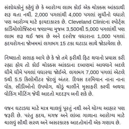
સંશોધકોનું કહેવું છે કે આરોગ્ય લાભ કોઈ એક ચોક્કસ આંકડાથી
શરૂ થતા નથી. 2,000 પગલાંથી 4,000 પગલાં સુધીનો વધારો
પણ આરોગ્ય માટે ફાયદાકારક છે. Cleveland Clinicના સ્પોર્ટ્સ
કાર્ડિયોલોજિસ્ટના જણાવ્યા મુજબ 3,500થી 5,000 પગલાંથી પણ
લાભ શરૂ થઈ જાય છે અને દરરોજ વધારાના 1,000 પગલાં
હૃદયરોગના જોખમમાં લગભગ 15 ટકા ઘટાડા સાથે જોડાયેલા છે.
નિષ્ણાતો સલાહ આપે છે કે જો તમે ફરીથી ફિટ થવાનો પ્રયાસ કરી
રહ્યા હોવ તો કોઈ ચોક્કસ આંકડાના દબાણમાં આવવાને બદલે
ધીમે ધીમે પગલાં વધારવા જોઈએ. લગભગ 7,000 પગલાં એટલે
5થી 5.5 કિલોમીટર જેટલું અંતર. દિવસ દરમિયાન નાના નાના
વોક, સીડીઓનો ઉપયોગ, થોડું ચાલીને મુસાફરી કરવી અથવા
વોકિંગ મીટિંગ જેવી આદતો મદદરૂપ બની શકે છે.
વજન ઘટાડવા માટે માત્ર ચાલવું પૂરતું નથી અને યોગ્ય આહાર પણ
જરૂરી છે. પરંતુ હૃદય, મગજ અને લાંબા ગાળાના આરોગ્ય માટે
ચાલવું સૌથી સરળ અને અસરકારક આદતોમાંની એક ગણાય છે.