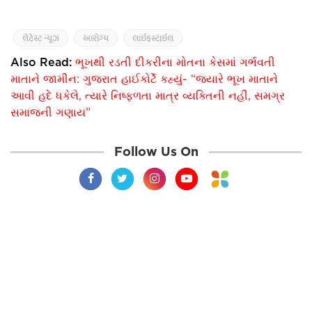
લેટેસ્ટ ન્યૂઝ
આરોગ્ય
લાઇફસ્ટાઇલ
Also Read:
ભૂખથી રડતી દીકરીના મોતના કેસમાં ગર્ભવતી
માતાને જામીન: ગુજરાત હાઈકોર્ટે કહ્યું- “જ્યારે ભૂખ માતાને
આવી હદે ધકેલે, ત્યારે નિષ્ફળતા માત્ર વ્યક્તિની નહીં, સમગ્ર
સમાજની ગણાય”
Follow Us On