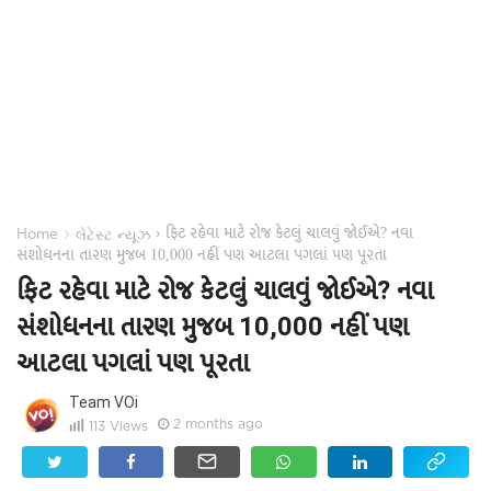
ફિટ રહેવા માટે રોજ કેટલું ચાલવું જોઈએ? નવા
›
›
Home
લેટેસ્ટ ન્યૂઝ
સંશોધનના તારણ મુજબ 10,000 નહીં પણ આટલા પગલાં પણ પૂરતા
ફિટ રહેવા માટે રોજ કેટલું ચાલવું જોઈએ? નવા
સંશોધનના તારણ મુજબ 10,000 નહીં પણ
આટલા પગલાં પણ પૂરતા
Team VOi
2 months ago
113
Views