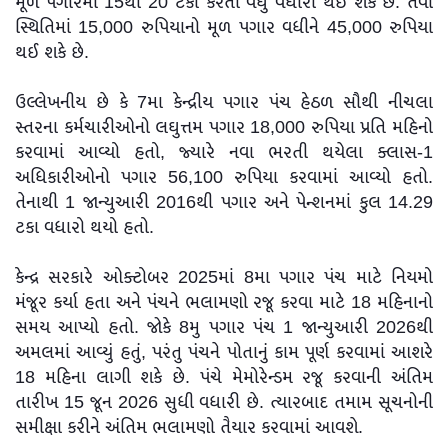
મૂળ પગારમાં 15થી 20 ટકા કરતાં વધુ વધારો થઈ શકે છે. તેવી
સ્થિતિમાં 15,000 રુપિયાનો મૂળ પગાર વધીને 45,000 રુપિયા
થઈ શકે છે.
ઉલ્લેખનીય છે કે 7મા કેન્દ્રીય પગાર પંચ હેઠળ સૌથી નીચલા
સ્તરના કર્મચારીઓનો લઘુત્તમ પગાર 18,000 રુપિયા પ્રતિ મહિનો
કરવામાં આવ્યો હતો, જ્યારે નવા ભરતી થયેલા ક્લાસ-1
અધિકારીઓનો પગાર 56,100 રુપિયા કરવામાં આવ્યો હતો.
તેનાથી 1 જાન્યુઆરી 2016થી પગાર અને પેન્શનમાં કુલ 14.29
ટકા વધારો થયો હતો.
કેન્દ્ર સરકારે ઓક્ટોબર 2025માં 8મા પગાર પંચ માટે નિયમો
મંજૂર કર્યા હતા અને પંચને ભલામણો રજૂ કરવા માટે 18 મહિનાનો
સમય આપ્યો હતો. જોકે 8મુ પગાર પંચ 1 જાન્યુઆરી 2026થી
અમલમાં આવ્યું હતું, પરંતુ પંચને પોતાનું કામ પૂર્ણ કરવામાં આશરે
18 મહિના લાગી શકે છે. પંચે મેમોરેન્ડમ રજૂ કરવાની અંતિમ
તારીખ 15 જૂન 2026 સુધી વધારી છે. ત્યારબાદ તમામ સૂચનોની
સમીક્ષા કરીને અંતિમ ભલામણો તૈયાર કરવામાં આવશે.