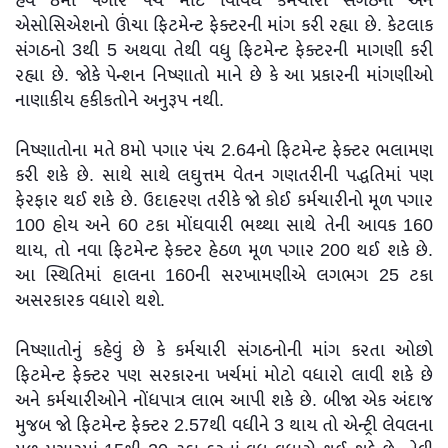
હવે 8મા પગાર પંચ માટે વિવિધ કર્મચારી સંગઠનો અને
એસોસિએશનો ઊંચા ફિટમેન્ટ ફેક્ટરની માંગ કરી રહ્યા છે. કેટલાક
સંગઠનો 3થી 5 અથવા તેથી વધુ ફિટમેન્ટ ફેક્ટરની માગણી કરી
રહ્યા છે. જોકે પેન્શન નિષ્ણાતો માને છે કે આ પ્રકારની માંગણીઓ
નાણાકીય હકીકતોને અનુરૂપ નથી.
નિષ્ણાતોના મતે 8મો પગાર પંચ 2.64નો ફિટમેન્ટ ફેક્ટર ભલામણ
કરી શકે છે. સાથે સાથે લઘુત્તમ વેતન ગણતરીની પદ્ધતિમાં પણ
ફેરફાર થઈ શકે છે. ઉદાહરણ તરીકે જો કોઈ કર્મચારીનો મૂળ પગાર
100 હોય અને 60 ટકા મોંઘવારી ભથ્થા સાથે તેની આવક 160
થાય, તો નવા ફિટમેન્ટ ફેક્ટર હેઠળ મૂળ પગાર 200 થઈ શકે છે.
આ સ્થિતિમાં હાલના 160ની સરખામણીએ લગભગ 25 ટકા
અસરકારક વધારો થશે.
નિષ્ણાતોનું કહેવું છે કે કર્મચારી સંગઠનોની માંગ કરતા ઓછો
ફિટમેન્ટ ફેક્ટર પણ સરકારના ખર્ચમાં મોટો વધારો લાવી શકે છે
અને કર્મચારીઓને નોંધપાત્ર લાભ આપી શકે છે. બીજા એક અંદાજ
મુજબ જો ફિટમેન્ટ ફેક્ટર 2.57થી વધીને 3 થાય તો એન્ટ્રી લેવલના