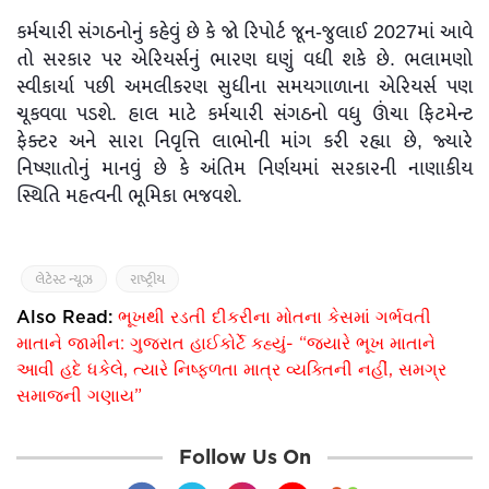
કર્મચારી સંગઠનોનું કહેવું છે કે જો રિપોર્ટ જૂન-જુલાઈ 2027માં આવે
તો સરકાર પર એરિયર્સનું ભારણ ઘણું વધી શકે છે. ભલામણો
સ્વીકાર્યા પછી અમલીકરણ સુધીના સમયગાળાના એરિયર્સ પણ
ચૂકવવા પડશે. હાલ માટે કર્મચારી સંગઠનો વધુ ઊંચા ફિટમેન્ટ
ફેક્ટર અને સારા નિવૃત્તિ લાભોની માંગ કરી રહ્યા છે, જ્યારે
નિષ્ણાતોનું માનવું છે કે અંતિમ નિર્ણયમાં સરકારની નાણાકીય
સ્થિતિ મહત્વની ભૂમિકા ભજવશે.
લેટેસ્ટ ન્યૂઝ
રાષ્ટ્રીય
Also Read:
ભૂખથી રડતી દીકરીના મોતના કેસમાં ગર્ભવતી
માતાને જામીન: ગુજરાત હાઈકોર્ટે કહ્યું- “જ્યારે ભૂખ માતાને
આવી હદે ધકેલે, ત્યારે નિષ્ફળતા માત્ર વ્યક્તિની નહીં, સમગ્ર
સમાજની ગણાય”
Follow Us On