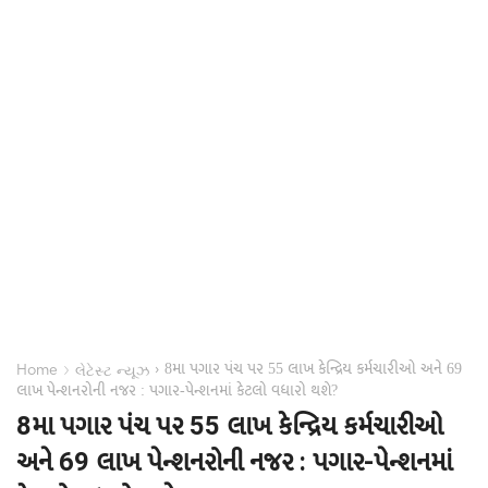
8મા પગાર પંચ પર 55 લાખ કેન્દ્રિય કર્મચારીઓ અને 69
›
›
Home
લેટેસ્ટ ન્યૂઝ
લાખ પેન્શનરોની નજર : પગાર-પેન્શનમાં કેટલો વધારો થશે?
8મા પગાર પંચ પર 55 લાખ કેન્દ્રિય કર્મચારીઓ
અને 69 લાખ પેન્શનરોની નજર : પગાર-પેન્શનમાં