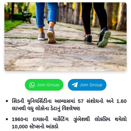
Join Group
Join Group
સિડની યુનિવર્સિટીના અભ્યાસમાં 57 સંશોધનો અને 1.60
લાખથી વધુ લોકોના ડેટાનું વિશ્લેષણ
1960ના દાયકાની માર્કેટિંગ ઝુંબેશથી લોકપ્રિય થયેલો
10,000 સ્ટેપ્સનો આંકડો