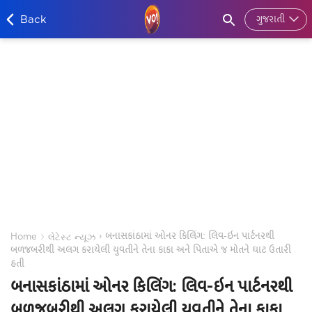
ગુજરાતી
બનાસકાંઠામાં ઓનર કિલિંગ: લિવ-ઇન પાર્ટનરથી
›
›
Home
લેટેસ્ટ ન્યૂઝ
બળજબરીથી અલગ કરાયેલી યુવતીને તેના કાકા અને પિતાએ જ મોતને ઘાટ ઉતારી
હતી
બનાસકાંઠામાં ઓનર કિલિંગ: લિવ-ઇન પાર્ટનરથી
બળજબરીથી અલગ કરાયેલી યુવતીને તેના કાકા