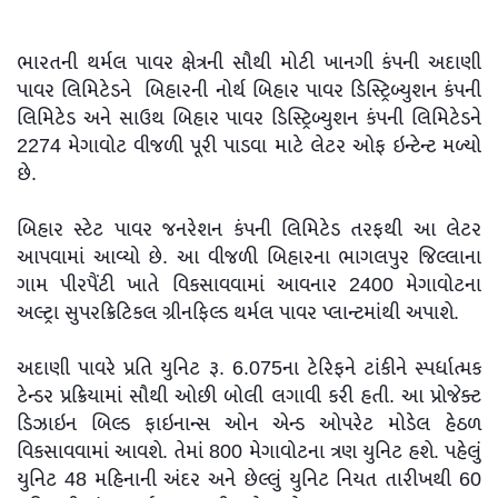
ભારતની થર્મલ પાવર ક્ષેત્રની સૌથી મોટી ખાનગી કંપની અદાણી
પાવર લિમિટેડને બિહારની નોર્થ બિહાર પાવર ડિસ્ટ્રિબ્યુશન કંપની
લિમિટેડ અને સાઉથ બિહાર પાવર ડિસ્ટ્રિબ્યુશન કંપની લિમિટેડને
2274 મેગાવોટ વીજળી પૂરી પાડવા માટે લેટર ઓફ ઇન્ટેન્ટ મળ્યો
છે.
બિહાર સ્ટેટ પાવર જનરેશન કંપની લિમિટેડ તરફથી આ લેટર
આપવામાં આવ્યો છે. આ વીજળી બિહારના ભાગલપુર જિલ્લાના
ગામ પીરપૈંટી ખાતે વિકસાવવામાં આવનાર 2400 મેગાવોટના
અલ્ટ્રા સુપરક્રિટિકલ ગ્રીનફિલ્ડ થર્મલ પાવર પ્લાન્ટમાંથી અપાશે.
અદાણી પાવરે પ્રતિ યુનિટ રૂ. 6.075ના ટેરિફને ટાંકીને સ્પર્ધાત્મક
ટેન્ડર પ્રક્રિયામાં સૌથી ઓછી બોલી લગાવી કરી હતી. આ પ્રોજેક્ટ
ડિઝાઇન બિલ્ડ ફાઇનાન્સ ઓન એન્ડ ઓપરેટ મોડેલ હેઠળ
વિકસાવવામાં આવશે. તેમાં 800 મેગાવોટના ત્રણ યુનિટ હશે. પહેલું
યુનિટ 48 મહિનાની અંદર અને છેલ્લું યુનિટ નિયત તારીખથી 60