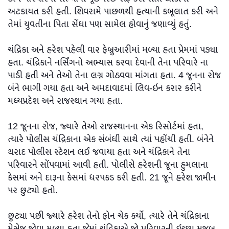
અટકાયત કરી હતી. શિવરામે પાછળથી હત્યાની કબૂલાત કરી અને
તેમાં યુવતીના પિતા સેંધા પણ સામેલ હોવાનું જણાવ્યું હતું.
ચંદ્રિકા અને હરેશ પહેલી વાર ફેબ્રુઆરીમાં મળ્યા હતા પ્રેમમાં પડ્યા
હતા. ચંદ્રિકાને નર્સિંગનો અભ્યાસ કરવા દેવાની તેના પરિવારે ના
પાડી હતી અને તેઓ તેના લગ્ન ગોઠવવા માંગતા હતા. 4 જૂનના રોજ
બંને ભાગી ગયા હતા અને અમદાવાદમાં લિવ-ઇન કરાર કરીને
મધ્યપ્રદેશ અને રાજસ્થાન ગયા હતા.
12 જૂનના રોજ, જ્યારે તેઓ રાજસ્થાનના એક રિસોર્ટમાં હતા,
ત્યારે પોલીસ ચંદ્રિકાના એક સંબંધી સાથે ત્યાં પહોંચી હતી. બંનેને
થરાદ પોલીસ સ્ટેશન લઈ જવાયા હતા અને ચંદ્રિકાને તેના
પરિવારને સોંપવામાં આવી હતી. પોલીસે હરેશની જૂના હુમલાના
કેસમાં અને દારૂના કેસમાં ધરપકડ કરી હતી. 21 જૂને હરેશ જામીન
પર છુટ્યો હતો.
છુટ્યા પછી જ્યારે હરેશ તેનો ફોન ચેક કર્યો, ત્યારે તેને ચંદ્રિકાના