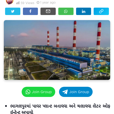
1 year ago
59
Views
Join Group
Join Group
ભાગલપુરમાં પાવર પ્લાન્ટ બનાવવા અને ચલાવવા લેટર ઓફ
ઇન્ટેન્ટ અપાયો