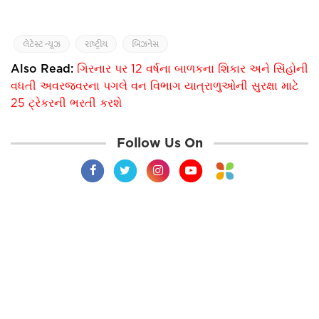
લેટેસ્ટ ન્યૂઝ
રાષ્ટ્રીય
બિઝનેસ
Also Read:
ગિરનાર પર 12 વર્ષના બાળકના શિકાર અને સિંહોની
વધતી અવરજવરના પગલે વન વિભાગ યાત્રાળુઓની સુરક્ષા માટે
25 ટ્રેકરની ભરતી કરશે
Follow Us On