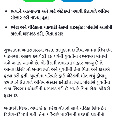
હત્યાને આત્મહત્યા અને હાર્ટ એટેકમાં ખપાવી ઉતાવળે અંતિમ
સંસ્કાર કરી નાખ્યા હતા
હરેશ અને ચંદ્રિકાના ચકચારી કેસમાં ઘટસ્ફોટ: પોલીસે આરોપી
કાકાની ધરપકડ કરી, પિતા ફરાર
ગુજરાતના બનાસકાંઠાના થરાદ તાલુકાના દાંતિયા ગામમાં લિવ ઇન
પાર્ટનરથી અલગ કરાયેલી 18 વર્ષની યુવતીના રહસ્યમય મોતમાં
નવો વળાંક આવ્યો છે. પોલીસની તપાસમાં બહાર આવ્યું છે તે
ઓનર કિલિંગનો બનાવ હતો અને યુવતીની તેના પિતા અને કાકાએ
હત્યા કરી હતી. યુવતીના પરિવારે હાર્ટ એટેકથી મોત થયું હોવાનું
જણાવીને ઉતાવળે અંતિમ સંસ્કાર કરીદીધા હતા. પોલીસે યુવતીના
કાકા શિવરામ ચૌધરીની ધરપકડ કરી છે જયારે પિતા સેંધા ચૌધરી
ફરાર છે.
બનાવની વિગત એવી છે કે હરેશ ચૌધરી સાથે ચંદ્રિકા લિવ-ઇન
રિલેશનશિપમાં હતી. તેના પરિવારે પાલીસની મદદથી યુવતીનો