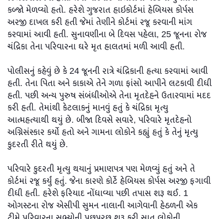
કબ્જો મેળવ્યો હતો. હરેશે ગુજરાત હાઇકોર્ટમાં હેબિયસ કોર્પસ
અરજી દાખલ કરી હતી જેમાં તેણીને કોર્ટમાં રજૂ કરવાની માંગ
કરવામાં આવી હતી. સુનાવણીના બે દિવસ પહેલા, 25 જૂનના રોજ
ચંદ્રિકા તેના પરિવારના ઘરે મૃત હાલતમાં મળી આવી હતી.
પોલીસનું કહેવું છે કે 24 જૂનની રાત્રે ચંદ્રિકાની હત્યા કરવામાં આવી
હતી. તેના પિતા અને કાકાએ તેને ગળા ફાંસો આપીને લટકાવી દીધી
હતી. પછી અન્ય પુરુષ સંબંધીઓએ તેના મૃતદેહને ઉતારવામાં મદદ
કરી હતી. તેમાંથી કેટલાકનું માનવું હતું કે ચંદ્રિકા મૃત્યુ
આત્મહત્યાથી થયું છે. બીજા દિવસે સવારે, પરિવારે મૃતદેહનો
અગ્નિસંસ્કાર કર્યો હતો અને ગામના લોકોને કહ્યું હતું કે તેનું મૃત્યુ
કુદરતી રીતે થયું છે.
પરિવારે કુદરતી મૃત્યુ થયાનું પ્રમાણપત્ર પણ મેળવ્યું હતું અને તે
કોર્ટમાં રજૂ કર્યું હતું. જેના કારણે કોર્ટે હેબિયસ કોર્પસ અરજી ફગાવી
દીધી હતી. હરેશે ફરિયાદ નોંધાવ્યા પછી તપાસ શરૂ થઈ. 1
ઓગસ્ટના રોજ એસીપી સુમન નાલાની આગેવાની હેઠળની એક
ટીમે પરિવારના સભ્યોની પૂછપરછ શરૂ કરી સાત લોકોની