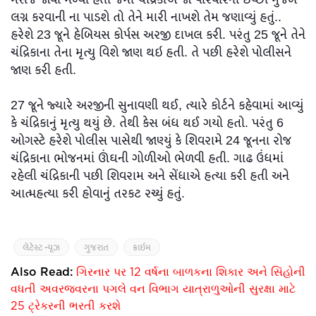
મેસેજ જોવા મળ્યા હતા જેમાં ચંદ્રિકાએ જો પરિવારની ઇચ્છા મુજબ
લગ્ન કરવાની ના પાડશે તો તેને મારી નાખશે તેમ જણાવ્યું હતું..
હરેશે 23 જૂને હેબિયસ કોર્પસ અરજી દાખલ કરી. પરંતુ 25 જૂને તેને
ચંદ્રિકાના તેના મૃત્યુ વિશે જાણ થઇ હતી. તે પછી હરેશે પોલીસને
જાણ કરી હતી.
27 જૂને જ્યારે અરજીની સુનાવણી થઈ, ત્યારે કોર્ટને કહેવામાં આવ્યું
કે ચંદ્રિકાનું મૃત્યુ થયું છે. તેથી કેસ બંધ થઈ ગયો હતો. પરંતુ 6
ઓગસ્ટે હરેશે પોલીસ પાસેથી જાણ્યું કે શિવરામે 24 જૂનના રોજ
ચંદ્રિકાના ભોજનમાં ઊંઘની ગોળીઓ ભેળવી હતી. ગાઢ ઉંધમાં
રહેલી ચંદ્રિકાની પછી શિવરામ અને સેંધાએ હત્યા કરી હતી અને
આત્મહત્યા કરી હોવાનું તરકટ રચ્યું હતું.
લેટેસ્ટ ન્યૂઝ
ગુજરાત
ક્રાઇમ
Also Read:
ગિરનાર પર 12 વર્ષના બાળકના શિકાર અને સિંહોની
વધતી અવરજવરના પગલે વન વિભાગ યાત્રાળુઓની સુરક્ષા માટે
25 ટ્રેકરની ભરતી કરશે