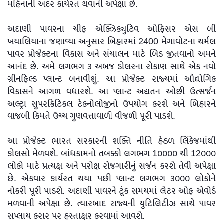
મહિનાની અંદર કાર્યરત થવાની અપેક્ષા છે.
અદાણી પાવરના ચીફ એક્ઝિક્યુટિવ ઓફિસર એસ બી
ખયાલિયાના જણાવ્યા અનુસાર બિહારમાં 2400 મેગાવોટના થર્મલ
પાવર પ્રોજેક્ટના વિકાસ અને સંચાલન માટે બિડ જીતવાનો અમને
આનંદ છે. અમે લગભગ ૩ અબજ ડોલરના રોકાણ સાથે એક નવો
ગ્રીનફિલ્ડ પ્લાન્ટ બનાવીશું. આ પ્રોજેક્ટ રાજ્યમાં ઔદ્યોગિક
વિકાસને આગળ વધારશે. આ પ્લાન્ટ અદ્યતન ઓછી ઉત્સર્જન
અલ્ટ્રા સુપરક્રિટિકલ ટેકનોલોજીનો ઉપયોગ કરશે અને બિહારને
વાજબી કિંમતે ઉચ્ચ ગુણવત્તાવાળી વીજળી પૂરી પાડશે.
આ પ્રોજેક્ટ ભારત સરકારની શક્તિ નીતિ હેઠળ લિંકેજમાંથી
કોલસો મેળવશે. બાંધકામનો તબક્કો લગભગ 1૦૦૦૦ થી 12૦૦૦
લોકો માટે પ્રત્યક્ષ અને પરોક્ષ રોજગારીનું સર્જન કરશે તેવી અપેક્ષા
છે. એકવાર કાર્યરત થયા પછી પ્લાન્ટ લગભગ ૩૦૦૦ લોકોને
નોકરી પૂરી પાડશે. અદાણી પાવરને ટૂંક સમયમાં લેટર ઓફ એવોર્ડ
મળવાની અપેક્ષા છે. ત્યારબાદ રાજ્યની યુટિલિટીઝ સાથે પાવર
સપ્લાય કરાર પર હસ્તાક્ષર કરવામાં આવશે.