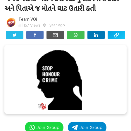
અને પિતાએ જ મોતને ઘાટ ઉતારી હતી
Team VOi
1 year ago
157
Views
Join Group
Join Group