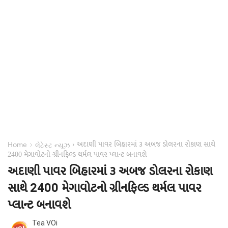
અદાણી પાવર બિહારમાં ૩ અબજ ડોલરના રોકાણ સાથે
›
›
Home
લેટેસ્ટ ન્યૂઝ
2400 મેગાવોટનો ગ્રીનફિલ્ડ થર્મલ પાવર પ્લાન્ટ બનાવશે
અદાણી પાવર બિહારમાં ૩ અબજ ડોલરના રોકાણ
સાથે 2400 મેગાવોટનો ગ્રીનફિલ્ડ થર્મલ પાવર
પ્લાન્ટ બનાવશે
Tea VOi