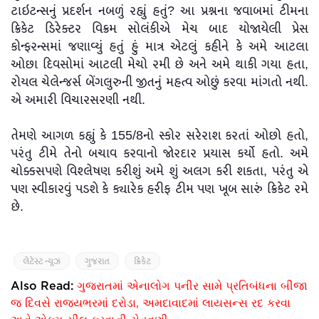
ટાઇટન્સનું પ્રદર્શન નબળું રહ્યું હતું? આ પ્રશ્નના જવાબમાં ટીમના
ક્રિકેટ ડિરેક્ટર વિક્રમ સોલંકીએ મેચ બાદ યોજાયેલી પ્રેસ
કોન્ફરન્સમાં જણાવ્યું હતું હું માત્ર એટલું કહીને કે અમે આટલા
ઓછા દિવસોમાં આટલી મેચો રમી છે અને અમે થાકી ગયા હતા,
રોયલ ચેલેન્જર્સ બેંગલુરુની જીતનું મહત્વ ઓછું કરવા માંગતો નથી.
એ અમારી વિચારસરણી નથી.
તેમણે આગળ કહ્યું કે 155/8નો સ્કોર સરેરાશ કરતાં ઓછો હતો,
પરંતુ ટીમે તેનો બચાવ કરવાનો જોરદાર પ્રયાસ કર્યો હતો. અમે
ચોક્કસપણે વિશ્લેષણ કરીશું અમે શું અલગ કરી શકતા, પરંતુ એ
પણ સ્વીકારવું પડશે કે ક્યારેક હરીફ ટીમ પણ ખૂબ સારું ક્રિકેટ રમે
છે.
લેટેસ્ટ ન્યૂઝ
ગુજરાત
ક્રિકેટ
Also Read:
ગુજરાતમાં એનાલોગ પનીર સામે પ્રતિબંધના બીજા
જ દિવસે રાજ્યભરમાં દરોડા, અમદાવાદમાં લાયસન્સ રદ કરવા