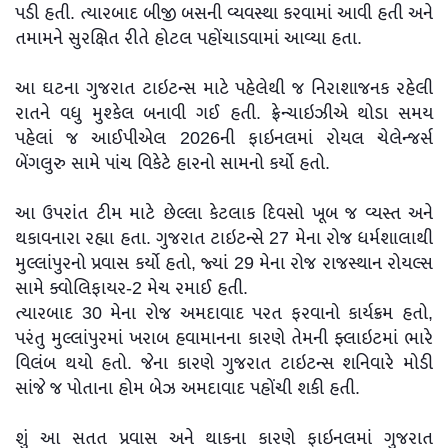
પડી હતી. ત્યારબાદ બીજી બસની વ્યવસ્થા કરવામાં આવી હતી અને
તમામને સુરક્ષિત રીતે હોટલ પહોંચાડવામાં આવ્યા હતા.
આ ઘટના ગુજરાત ટાઇટન્સ માટે પહેલેથી જ નિરાશાજનક રહેલી
રાતને વધુ મુશ્કેલ બનાવી ગઈ હતી. ફ્રેન્ચાઇઝીએ થોડા સમય
પહેલાં જ આઈપીએલ 2026ની ફાઇનલમાં રોયલ ચેલેન્જર્સ
બેંગલુરુ સામે પાંચ વિકેટે હારનો સામનો કર્યો હતો.
આ ઉપરાંત ટીમ માટે છેલ્લા કેટલાક દિવસો ખૂબ જ વ્યસ્ત અને
થકાવનારા રહ્યા હતા. ગુજરાત ટાઇટન્સે 27 મેના રોજ ધર્મશાલાથી
મુલ્લાંપુરનો પ્રવાસ કર્યો હતો, જ્યાં 29 મેના રોજ રાજસ્થાન રોયલ્સ
સામે ક્વોલિફાયર-2 મેચ રમાઈ હતી.
ત્યારબાદ 30 મેના રોજ અમદાવાદ પરત ફરવાનો કાર્યક્રમ હતો,
પરંતુ મુલ્લાંપુરમાં ખરાબ હવામાનના કારણે તેમની ફ્લાઇટમાં ભારે
વિલંબ થયો હતો. જેના કારણે ગુજરાત ટાઇટન્સ શનિવારે મોડી
સાંજે જ પોતાના હોમ બેઝ અમદાવાદ પહોંચી શકી હતી.
શું આ સતત પ્રવાસ અને થાકના કારણે ફાઇનલમાં ગુજરાત