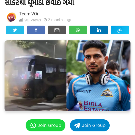
સર્કિટથી ધૂમાડો છવાઇ ગયો
Team VOi
2 months ago
96
Views
Join Group
Join Group