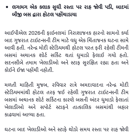
લગભગ એક કલાક સુધી રસ્તા પર રાહ જોવી પડી, બાદમાં
બીજી બસ દ્વારા હોટલ પહોંચાડાયા
આઈપીએલ 2026ની ફાઇનલમાં નિરાશાજનક હારનો સામનો કર્યા
બાદ ગુજરાત ટાઇટન્સની ટીમ માટે વધુ એક ચિંતાજનક ઘટના સામે
આવી હતી. નરેન્દ્ર મોદી સ્ટેડિયમથી હોટલ પરત ફરી રહેલી ટીમની
બસમાં અચાનક શોર્ટ સર્કિટ થતાં ધુમાડો ફેલાઈ ગયો હતો.
સદનસીબે તમામ ખેલાડીઓ અને સ્ટાફ સુરક્ષિત રહ્યા હતા અને
કોઈને ઈજા પહોંચી નહોતી.
મળતી માહિતી મુજબ, રવિવાર રાત્રે અમદાવાદના નરેન્દ્ર મોદી
સ્ટેડિયમમાંથી હોટલ તરફ જઈ રહેલી ગુજરાત ટાઇટન્સની ટીમ
બસમાં અચાનક શોર્ટ સર્કિટના કારણે બસની અંદર ધુમાડો ફેલાતાં
ખેલાડીઓ અને સપોર્ટ સ્ટાફને તાત્કાલિક બસમાંથી બહાર
કાઢવામાં આવ્યા હતા.
ઘટના બાદ ખેલાડીઓ અને સ્ટાફે થોડો સમય રસ્તા પર રાહ જોવી