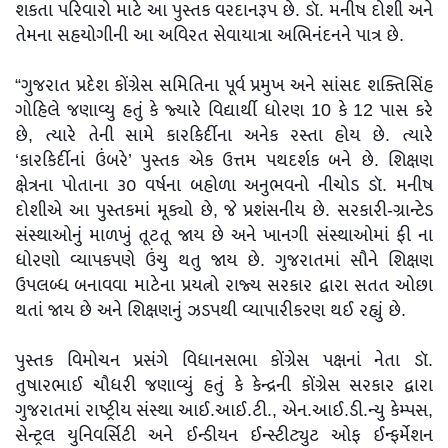
શકતા પરિવારો માટે આ પુસ્તક વરદાનરૂપ છે. ડૉ. મનીષ દોશી અને
તેમના સહયોગીની આ અવિરત સેવાયાત્રા અભિનંદનને પાત્ર છે.
“ગુજરાત પ્રદેશ કોંગ્રેસ સમિતિના પૂર્વ પ્રમુખ અને સાંસદ શક્તિસિંહ
ગોહિલે જણાવ્યુ હતું કે જ્યારે વિદ્યાર્થી ધોરણ 10 કે 12 પાસ કરે
છે, ત્યારે તેની સામે કારકિર્દીના અનેક રસ્તા હોય છે. ત્યારે
‘કારકિર્દીનાં ઉંબરે’ પુસ્તક એક ઉત્તમ પથદર્શક બને છે. શિક્ષણ
ક્ષેત્રના પોતાના ૩૦ વર્ષના બહોળા અનુભવનો નીચોડ ડૉ. મનીષ
દોશીએ આ પુસ્તકમાં મૂક્યો છે, જે પ્રશંસનીય છે. સરકારી-ગ્રાન્ટેડ
સંસ્થાઓનું માળખું તૂટતૂ જાય છે અને ખાનગી સંસ્થાઓમાં ફી ના
ધોરણો વ્યાપકપણે ઉંચુ થતુ જાય છે. ગુજરાતમાં સૌને શિક્ષણ
ઉપલબ્ધ બનાવવા માટેના પ્રયત્નો રાજ્ય સરકાર દ્વારા સતત ઓછા
થતાં જાય છે અને શિક્ષણનું ઝડપથી વ્યાપારીકરણ થઈ રહ્યું છે.
પુસ્તક વિમોચન પ્રસંગે વિધાનસભા કોંગ્રેસ પક્ષનાં નેતા ડૉ.
તુષારભાઈ ચૌધરી જણાવ્યું હતું કે કેન્દ્રની કોંગ્રેસ સરકાર દ્વારા
ગુજરાતમાં રાષ્ટ્રીય સંસ્થા આઈ.આઈ.ટી., એન.આઈ.ડી.ન્યુ કેમ્પસ,
સેન્ટ્રલ યુનિવર્સિટી અને ઈન્ડીયન ઈન્સ્ટીટ્યુટ ઓફ ઈન્ફર્મેશન