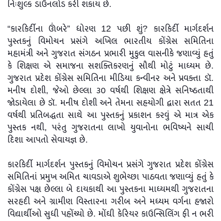
નિઃશુલ્ક ડાઉનલોડ કરી શકાય છે.
“કારકિર્દીના ઊંબરે” ધોરણ 12 પછી શું? કારકિર્દી માર્ગદર્શન
પુસ્તકનું વિમોચન પ્રસંગે અખિલ ભારતીય કોંગ્રેસ સમિતિના
મહામંત્રી અને ગુજરાત સંગઠન પ્રભારી મુકુલ વાસનીકે જણાવ્યું હતું
કે શિક્ષણ એ સમાજના સશક્તિકરણનું સૌથી મોટું માધ્યમ છે.
ગુજરાત પ્રદેશ કોંગ્રેસ સમિતિના મીડિયા કન્વીનર અને પ્રવક્તા ડૉ.
મનીષ દોશી, જેઓ છેલ્લા ૩૦ વર્ષથી શિક્ષણ ક્ષેત્રે સનિષ્ઠતાથી
જોડાયેલા છે ડૉ. મનીષ દોશી અને તેમના સહયોગી દ્વારા સતત 21
વર્ષથી પ્રતિબદ્ધતા સાથે આ પુસ્તકનું પ્રકાશન કરવું એ માત્ર એક
પુસ્તક નથી, પરંતુ ગુજરાતના લાખો યુવાનોના ભવિષ્યને સાચી
દિશા આપતો સેવાયજ્ઞ છે.
કારકિર્દી માર્ગદર્શન પુસ્તકનું વિમોચન પ્રસંગે ગુજરાત પ્રદેશ કોંગ્રેસ
સમિતિનાં પ્રમુખ અમિત ચાવડાએ શુભેચ્છા પાઠવતા જણાવ્યું હતું કે
કોંગ્રેસ પક્ષ છેલ્લા બે દાયકાથી આ પુસ્તકના માધ્યમથી ગુજરાતના
સરહદી અને ગ્રામીણ વિસ્તારના ગરીબ અને મધ્યમ વર્ગના હજારો
વિદ્યાર્થીઓ સુધી પહોંચ્યો છે. મોંઘી કેરિયર કાઉન્સિલિંગ ફી ન ભરી