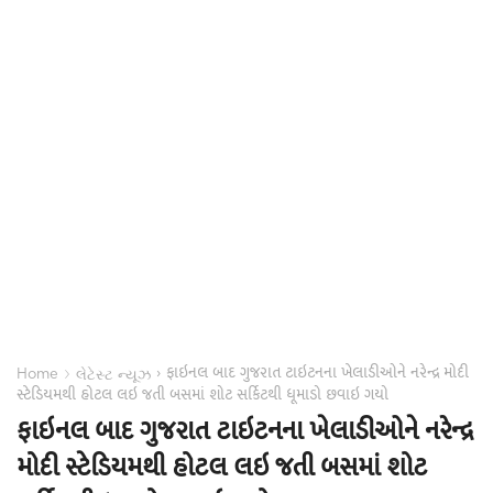
ફાઇનલ બાદ ગુજરાત ટાઇટનના ખેલાડીઓને નરેન્દ્ર મોદી
›
›
Home
લેટેસ્ટ ન્યૂઝ
સ્ટેડિયમથી હોટલ લઇ જતી બસમાં શોટ સર્કિટથી ધૂમાડો છવાઇ ગયો
ફાઇનલ બાદ ગુજરાત ટાઇટનના ખેલાડીઓને નરેન્દ્ર
મોદી સ્ટેડિયમથી હોટલ લઇ જતી બસમાં શોટ