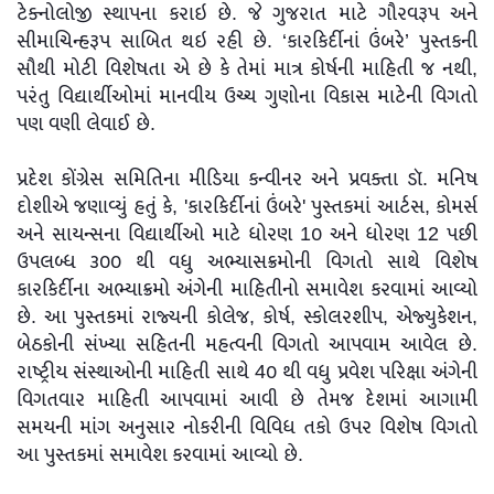
ટેક્નોલોજી સ્થાપના કરાઇ છે. જે ગુજરાત માટે ગૌરવરૂપ અને
સીમાચિન્હરૂપ સાબિત થઇ રહી છે. ‘કારકિર્દીનાં ઉંબરે’ પુસ્તકની
સૌથી મોટી વિશેષતા એ છે કે તેમાં માત્ર કોર્ષની માહિતી જ નથી,
પરંતુ વિદ્યાર્થીઓમાં માનવીય ઉચ્ચ ગુણોના વિકાસ માટેની વિગતો
પણ વણી લેવાઈ છે.
પ્રદેશ કોંગ્રેસ સમિતિના મીડિયા કન્વીનર અને પ્રવક્તા ડૉ. મનિષ
દોશીએ જણાવ્યું હતું કે, 'કારકિર્દીનાં ઉંબરે' પુસ્તકમાં આર્ટસ, કોમર્સ
અને સાયન્સના વિદ્યાર્થીઓ માટે ધોરણ 1૦ અને ધોરણ 12 પછી
ઉપલબ્ધ ૩૦૦ થી વધુ અભ્યાસક્રમોની વિગતો સાથે વિશેષ
કારકિર્દીના અભ્યાક્રમો અંગેની માહિતીનો સમાવેશ કરવામાં આવ્યો
છે. આ પુસ્તકમાં રાજ્યની કોલેજ, કોર્ષ, સ્કોલરશીપ, એજ્યુકેશન,
બેઠકોની સંખ્યા સહિતની મહત્વની વિગતો આપવામ આવેલ છે.
રાષ્ટ્રીય સંસ્થાઓની માહિતી સાથે 4૦ થી વધુ પ્રવેશ પરિક્ષા અંગેની
વિગતવાર માહિતી આપવામાં આવી છે તેમજ દેશમાં આગામી
સમયની માંગ અનુસાર નોકરીની વિવિધ તકો ઉપર વિશેષ વિગતો
આ પુસ્તકમાં સમાવેશ કરવામાં આવ્યો છે.