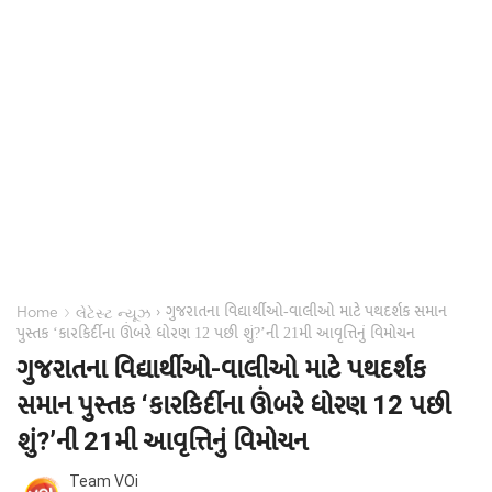
ગુજરાતના વિદ્યાર્થીઓ-વાલીઓ માટે પથદર્શક સમાન
›
›
Home
લેટેસ્ટ ન્યૂઝ
પુસ્તક ‘કારકિર્દીના ઊંબરે ધોરણ 12 પછી શું?’ની 21મી આવૃત્તિનું વિમોચન
ગુજરાતના વિદ્યાર્થીઓ-વાલીઓ માટે પથદર્શક
સમાન પુસ્તક ‘કારકિર્દીના ઊંબરે ધોરણ 12 પછી
શું?’ની 21મી આવૃત્તિનું વિમોચન
Team VOi