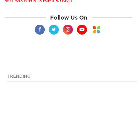
અને એકમ સીલ કરવાની ચેતવણી
Follow Us On
TRENDING