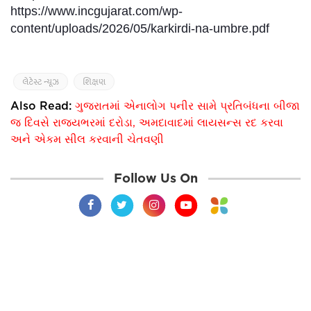
https://www.incgujarat.com/wp-
content/uploads/2026/05/karkirdi-na-umbre.pdf
લેટેસ્ટ ન્યૂઝ
શિક્ષણ
Also Read:
ગુજરાતમાં એનાલોગ પનીર સામે પ્રતિબંધના બીજા
જ દિવસે રાજ્યભરમાં દરોડા, અમદાવાદમાં લાયસન્સ રદ કરવા
અને એકમ સીલ કરવાની ચેતવણી
Follow Us On