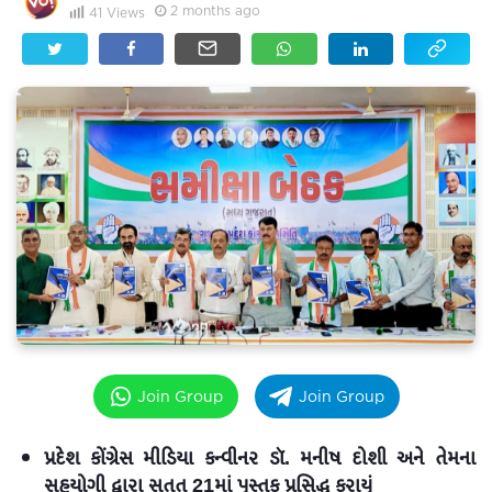
2 months ago
41
Views
Join Group
Join Group
પ્રદેશ કોંગ્રેસ મીડિયા કન્વીનર ડૉ. મનીષ દોશી અને તેમના
સહયોગી દ્વારા સતત 21માં પુસ્તક પ્રસિદ્ધ કરાયું