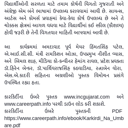
વિદ્યાર્થીઓની સરળતા માટે તમામ કોર્ષની વિગતો ગુજરાતી અને
અંગ્રેજી એમ બંને ભાષામાં ઉપલબ્ધ કરાવવામાં આવી છે. સાયન્સ,
આર્ટસ અને કોમર્સ પ્રવાહમાં કેવા-કેવા કોર્ષ ઉપલબ્ધ છે અને તે
ચોક્કસ ક્ષેત્રમાં આગળ વધવા માટે વિદ્યાર્થીમાં કઈ સ્કીલ (કૌશલ્ય)
હોવી જરૂરી છે તેની વિગતવાર માહિતી આપવામાં આવી છે.
આ કાર્યક્રમમાં અમદાવાદ પૂર્વ મેયર હિંમતસિંહ પટેલ,
એ.આઈ.સી.સી. મંત્રી રામકિશન ઓઝા, ઉપપ્રમુખ નીશીત વ્યાસ,
અને બિમલ શાહ, મીડિયા કો-કન્વીનર હેમાંગ રાવલ, પ્રદેશ પ્રવક્તા
ડૉ.હિરેન બેન્કર, ડૉ.પાર્થિવરાજસિંહ કઠવાડિયા, રત્નાબેન વોરા,
એસ.એ.કાદરી સહિતના અગ્રણીઓ પુસ્તક વિમોચન પ્રસંગે
ઉપસ્થિત રહ્યા હતા.
કારકિર્દીના ઉંબરે પુસ્તક www.incgujarat.com અને
www.careerpath.info પરથી ડાઉન લોડ કરી શકાશે.
કારકિર્દીના ઉંબરે પુસ્તકની PDF
https://www.careerpath.info/ebook/Karkirdi_Na_Umb
are.pdf