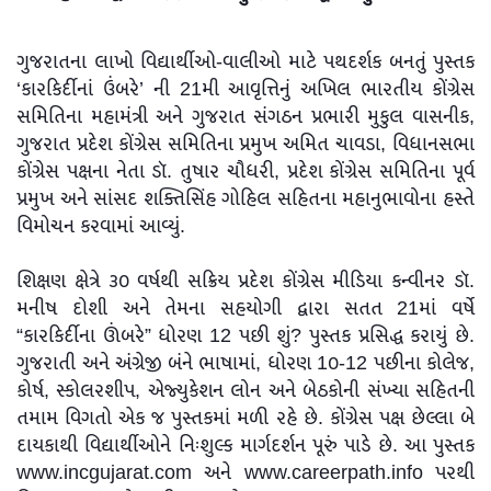
ગુજરાતના લાખો વિદ્યાર્થીઓ-વાલીઓ માટે પથદર્શક બનતું પુસ્તક
‘કારકિર્દીનાં ઉંબરે’ ની 21મી આવૃત્તિનું અખિલ ભારતીય કોંગ્રેસ
સમિતિના મહામંત્રી અને ગુજરાત સંગઠન પ્રભારી મુકુલ વાસનીક,
ગુજરાત પ્રદેશ કોંગ્રેસ સમિતિના પ્રમુખ અમિત ચાવડા, વિધાનસભા
કોંગ્રેસ પક્ષના નેતા ડૉ. તુષાર ચૌધરી, પ્રદેશ કોંગ્રેસ સમિતિના પૂર્વ
પ્રમુખ અને સાંસદ શક્તિસિંહ ગોહિલ સહિતના મહાનુભાવોના હસ્તે
વિમોચન કરવામાં આવ્યું.
શિક્ષણ ક્ષેત્રે ૩૦ વર્ષથી સક્રિય પ્રદેશ કોંગ્રેસ મીડિયા કન્વીનર ડૉ.
મનીષ દોશી અને તેમના સહયોગી દ્વારા સતત 21માં વર્ષે
“કારકિર્દીના ઊંબરે” ધોરણ 12 પછી શું? પુસ્તક પ્રસિદ્ધ કરાયું છે.
ગુજરાતી અને અંગ્રેજી બંને ભાષામાં, ધોરણ 1૦-12 પછીના કોલેજ,
કોર્ષ, સ્કોલરશીપ, એજ્યુકેશન લોન અને બેઠકોની સંખ્યા સહિતની
તમામ વિગતો એક જ પુસ્તકમાં મળી રહે છે. કોંગ્રેસ પક્ષ છેલ્લા બે
દાયકાથી વિદ્યાર્થીઓને નિઃશુલ્ક માર્ગદર્શન પૂરું પાડે છે. આ પુસ્તક
www.incgujarat.com અને www.careerpath.info પરથી