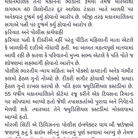
મકાનમાલિકે તેના મકાનના ભાડાના રૂમમાં તેમજ મોરબીથી
લગભગ 40 કિલોમીટર દૂર આવેલા ટંકારા ખાતે બાળકી પર
અનેકવાર દુષ્કર્મ કર્યું હોવાનો આરોપ છે. બીજી તરફ મકાનમાલિકના
સગાએ પત્ની પર દુષ્કર્મ કર્યું હોવાનો આરોપ છે.
ફરિયાદ અને પોલીસ કાર્યવાહી
ફરિયાદ પત્ની કે દીકરીએ નહીં પરંતુ પીડિત મહિલાની માતા એટલે
કે બાળકીની દાદીએ નોંધાવી હતી. આ બાબત મહત્વપૂર્ણ માનવામાં
આવી રહી છે કારણ કે પરિવારનો મુખ્ય સભ્ય એટલે કે પતિ પોતે જ
શોષણમાં સહભાગી હોવાનો આરોપ છે.
પોલીસે ભારતીય ન્યાય સંહિતા અને પોક્સો કાયદાની અનેક ગંભીર
કલમો હેઠળ ગુનો નોંધ્યો છે. દીકરી સગીર હોવાથી પોક્સો કાયદા
હેઠળ ગુનો દાખલ કરાયો છે. પતિ હાલ જ્યુડિશિયલ કસ્ટડીમાં છે.
55 વર્ષીય મકાનમાલિકને કોર્ટમાં રજૂ કરીને એક દિવસના રિમાન્ડ
પર સોંપવામાં આવ્યો હતો જેથી તપાસકર્તાઓ પુરાવા અને નિવેદનો
મેળવી શકે. ત્યારબાદ તેને જ્યુડિશિયલ કસ્ટડીમાં મોકલવામાં
આવ્યો હતો.
મોરબી સિટી એ ડિવિઝનના પોલીસ ઇન્સ્પેક્ટર વાય બી જાડેજાએ
જણાવ્યું હતું કે ક્રાઇમ સીનનું પંચનામું પૂર્ણ કરવામાં આવ્યું છે તેમજ