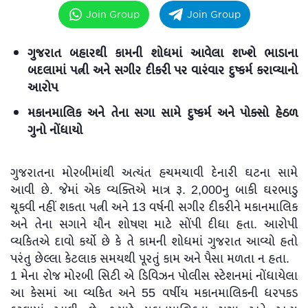
Join Group
Join Group
ગુજરાત બહારથી કામની શોધમાં આવેલા શખ્શે ભાડાના
બદલામાં પત્ની અને સગીર દીકરી પર વારંવાર દુષ્કર્મ કરાવ્યાનો
આરોપ
મકાનમાલિક અને તેના સગા સામે દુષ્કર્મ અને પોક્સો હેઠળ
ગુનો નોંધાયો
ગુજરાતના મોરબીમાંથી અત્યંત હચમચાવી દેનારી ઘટના સામે
આવી છે. જેમાં એક વ્યક્તિએ માત્ર રૂ. 2,000નુ બાકી ઘરભાડુ
ચૂકવી નહીં શકતા પત્ની અને 13 વર્ષની સગીર દીકરીને મકાનમાલિક
અને તેના સગાને યૌન શોષણ માટે સોંપી દીધા હતા. આરોપી
વ્યકિતએ દાવો કર્યો છે કે તે કામની શોધમાં ગુજરાત આવ્યો હતો
પરંતુ છેલ્લા કેટલાક સમયથી પૂરતું કામ અને પૈસા મળતા ન હતા.
1 મેના રોજ મોરબી સિટી એ ડિવિઝન પોલીસ સ્ટેશનમાં નોંધાયેલા
આ કેસમાં આ વ્યકિત અને 55 વર્ષીય મકાનમાલિકની ધરપકડ