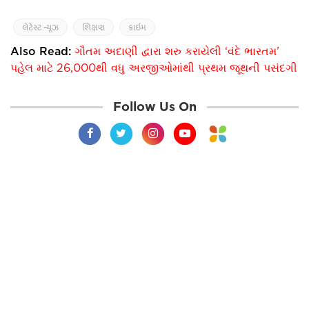
લેટેસ્ટ ન્યૂઝ
શિક્ષણ
ક્રાઇમ
Also Read:
ગૌતમ અદાણી દ્વારા શરુ કરાયેલી ‘વંદે ભારતમ’
પહેલ માટે 26,000થી વધુ અરજીઓમાંથી પ્રથમ જૂથની પસંદગી
Follow Us On