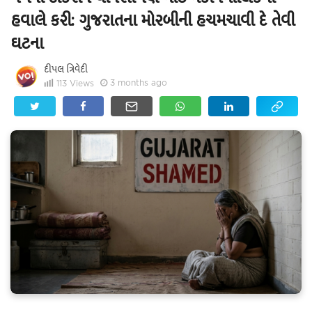
હવાલે કરી: ગુજરાતના મોરબીની હચમચાવી દે તેવી
ઘટના
દીપલ ત્રિવેદી
3 months ago
113
Views