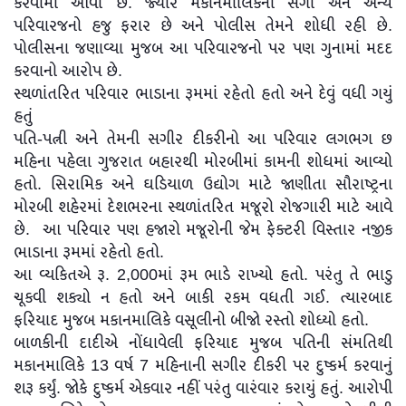
કરવામાં આવી છે. જ્યારે મકાનમાલિકના સગા અને અન્ય
પરિવારજનો હજુ ફરાર છે અને પોલીસ તેમને શોધી રહી છે.
પોલીસના જણાવ્યા મુજબ આ પરિવારજનો પર પણ ગુનામાં મદદ
કરવાનો આરોપ છે.
સ્થળાંતરિત પરિવાર ભાડાના રૂમમાં રહેતો હતો અને દેવું વધી ગયું
હતું
પતિ-પત્ની અને તેમની સગીર દીકરીનો આ પરિવાર લગભગ છ
મહિના પહેલા ગુજરાત બહારથી મોરબીમાં કામની શોધમાં આવ્યો
હતો. સિરામિક અને ઘડિયાળ ઉદ્યોગ માટે જાણીતા સૌરાષ્ટ્રના
મોરબી શહેરમાં દેશભરના સ્થળાંતરિત મજૂરો રોજગારી માટે આવે
છે. આ પરિવાર પણ હજારો મજૂરોની જેમ ફેક્ટરી વિસ્તાર નજીક
ભાડાના રૂમમાં રહેતો હતો.
આ વ્યકિતએ રૂ. 2,000માં રૂમ ભાડે રાખ્યો હતો. પરંતુ તે ભાડુ
ચૂકવી શક્યો ન હતો અને બાકી રકમ વધતી ગઈ. ત્યારબાદ
ફરિયાદ મુજબ મકાનમાલિકે વસૂલીનો બીજો રસ્તો શોધ્યો હતો.
બાળકીની દાદીએ નોંધાવેલી ફરિયાદ મુજબ પતિની સંમતિથી
મકાનમાલિકે 13 વર્ષ 7 મહિનાની સગીર દીકરી પર દુષ્કર્મ કરવાનું
શરૂ કર્યું. જોકે દુષ્કર્મ એકવાર નહીં પરંતુ વારંવાર કરાયું હતું. આરોપી