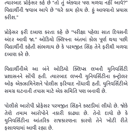
ત્યારબાદ પ્રોફેસર કહે છે “તો તું એકવાર પણ મળવા નહીં આવે?”
વિદ્યાર્થીની જવાબ આપે છે “ઘરે કામ હોય છે. હું આવવાનો પ્રયાસ
કરીશ.”
પ્રોફેસર ફરી દબાણ કરતા કહે છે “પરીક્ષા પહેલા સાત દિવસની
અંદર આવી જા.” ઓડિયો ક્લિપના અંતમાં કોલ પૂર્ણ થયા પછી
વિદ્યાર્થીની કહેતી સંભળાય છે કે પરમજીત સિંહ તેને ફરીથી મળવા
દબાણ કરે છે.
વિદ્યાર્થીનીએ આ બંને ઓડિયો ક્લિપ્સ લખનૌ યુનિવર્સિટી
પ્રશાસનને સોંપી હતી. ત્યારબાદ લખનૌ યુનિવર્સિટીના કન્ટ્રોલર
ઓફ એક્ઝામિનેશને પોલીસ ફરિયાદ નોંધાવી હતી. યુનિવર્સિટીએ
સમગ્ર ઘટનાની તપાસ માટે એક સમિતિ પણ બનાવી છે.
પોલીસે આરોપી પ્રોફેસર પરમજીત સિંહને કસ્ટડીમાં લીધો છે. જોકે
તેણે તમામ આરોપોને નકારી કાઢ્યા છે. તેનો દાવો છે કે
યુનિવર્સિટીના આંતરિક રાજકારણના કારણે તેને ખોટી રીતે
ફસાવવામાં આવી રહ્યા છે.