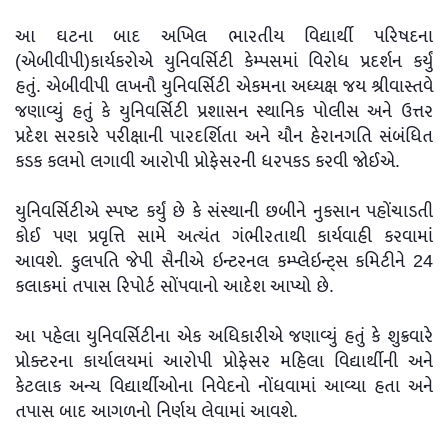
આ ઘટના બાદ અખિલ ભારતીય વિદ્યાર્થી પરિષદના
(એબીવીપી)કાર્યકરોએ યુનિવર્સિટી કેમ્પસમાં વિરોધ પ્રદર્શન કર્યું
હતું. એબીવીપી લખનૌ યુનિવર્સિટી એકમના અધ્યક્ષ જય શ્રીવાસ્તવે
જણાવ્યું હતું કે યુનિવર્સિટી પ્રશાસન સ્થાનિક પોલીસ અને ઉત્તર
પ્રદેશ સરકારે પરીક્ષાની પારદર્શિતા અને યૌન હેરાનગતિ સંબંધિત
કડક કલમો લગાવી આરોપી પ્રોફેસરની ધરપકડ કરવી જોઈએ.
યુનિવર્સિટીએ સ્પષ્ટ કર્યું છે કે સંસ્થાની છબીને નુકસાન પહોંચાડતી
કોઈ પણ પ્રવૃત્તિ સામે અત્યંત ગંભીરતાથી કાર્યવાહી કરવામાં
આવશે. કુલપતિ જેપી સૈનીએ ઇન્ટરનલ કમ્પ્લેઇન્ટ્સ કમિટીને 24
કલાકમાં તપાસ રિપોર્ટ સોંપવાનો આદેશ આપ્યો છે.
આ પહેલા યુનિવર્સિટીના એક અધિકારીએ જણાવ્યું હતું કે શુક્રવારે
પ્રોક્ટરના કાર્યાલયમાં આરોપી પ્રોફેસર મહિલા વિદ્યાર્થીની અને
કેટલાક અન્ય વિદ્યાર્થીઓના નિવેદનો નોંધવામાં આવ્યા હતા અને
તપાસ બાદ આગળનો નિર્ણય લેવામાં આવશે.