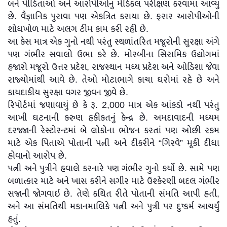
બંને પીડિતાઓ અને આરોપીઓનું મેડિકલ પરીક્ષણ કરવામાં આવ્યું
છે. વૈજ્ઞાનિક પુરાવા પણ એકત્રિત કરાયા છે. ફરાર આરોપીઓની
શોધખોળ માટે અલગ ટીમ કામ કરી રહી છે.
આ કેસ માત્ર એક ગુનો નથી પરંતુ સ્થળાંતરિત મજૂરોની સુરક્ષા અંગે
પણ ગંભીર સવાલો ઉભા કરે છે. મોરબીના સિરામિક ઉદ્યોગમાં
હજારો મજૂરો ઉત્તર પ્રદેશ, રાજસ્થાન મધ્ય પ્રદેશ અને ઓડિશા જેવા
રાજ્યોમાંથી આવે છે. તેઓ મોટાભાગે કાચા ઘરોમાં રહે છે અને
કાયદાકીય સુરક્ષા વગર જીવન જીવે છે.
રિપોર્ટમાં જણાવાયું છે કે રૂ. 2,000 માત્ર એક આંકડો નથી પરંતુ
આખી ઘટનાની કરુણ હકીકતનું કેન્દ્ર છે. અમદાવાદની મધ્યમ
દરજ્જાની રેસ્ટોરન્ટમાં બે લોકોના ભોજન કરતાં પણ ઓછી રકમ
માટે એક પિતાએ પોતાની પત્ની અને દીકરીને “ગિરવે” મૂકી દીધા
હોવાનો આરોપ છે.
પત્ની અને પુત્રીને હવાલે કરનારે પણ ગંભીર ગુનો કર્યો છે. સામે પણ
બળાત્કાર માટે અને ખાસ કરીને સગીર માટે ઉશ્કેરણી બદલ ગંભીર
સજાની જોગવાઇ છે. તેણે કથિત રીતે પોતાની સંમતિ આપી હતી,
અને આ સંમતિથી મકાનમાલિકે પત્ની અને પુત્રી પર દુષ્કર્મ આચર્યું
હતું.