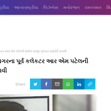
્ટ્રીય
આંતરરાષ્ટ્રીય
બિઝનેસ
મનોરંજન
રમતગમત
શિ
કલેકટર આર એમ પટેલની જામીન અરજી ગુજરાત હાઇકોર્ટે ફગાવી
નગરના પૂર્વ કલેકટર આર એમ પટેલની
ાવી
Share :