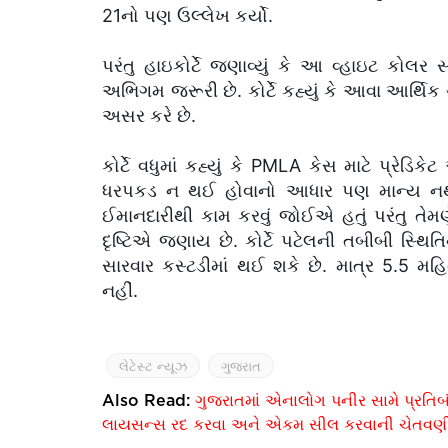
21નો પણ ઉલ્લેખ કર્યો.
પરંતુ હાઇકોર્ટે જણાવ્યું કે આ વ્હાઇટ કો
અભિગમ જરૂરી છે. કોર્ટે કહ્યું કે આવા આર્થ
અસર કરે છે.
કોર્ટે વધુમાં કહ્યું કે PMLA કેસ માટે પ્
ધરપકડ ન થઈ હોવાનો આધાર પણ માન્ય નથી. કો
ઈમાનદારીથી કામ કરવું જોઈએ હતું પરંતુ તેમણે
દૃષ્ટિએ જણાય છે. કોર્ટે પટેલની તબીબી સ્થિતિ
સારવાર કસ્ટડીમાં થઈ શકે છે. માત્ર 5.5 મહિ
નહીં.
લેટેસ્ટ ન્યૂઝ
ગુજરાત
Also Read:
ગુજરાતમાં એનાલોગ પનીર સામે પ્રતિબ
લાયસન્સ રદ કરવા અને એકમ સીલ કરવાની ચેતવણ