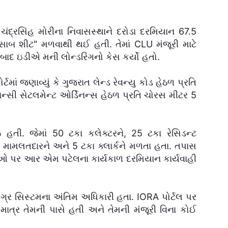
્રસિંહ મોરીના નિવાસસ્થાને દરોડા દરમિયાન 67.5
ાબ શીટ" મળવાથી થઈ હતી. તેમાં CLU મંજૂરી માટે
રબાદ ઇડીએ મની લોન્ડરિંગનો કેસ કર્યો હતો.
જણાવ્યું કે ગુજરાત લેન્ડ રેવન્યુ કોડ હેઠળ પ્રતિ
નન્સી સેટલમેન્ટ ઓર્ડિનન્સ હેઠળ પ્રતિ ચોરસ મીટર 5
હતી. જેમાં 50 ટકા કલેક્ટરને, 25 ટકા રેસિડન્ટ
મામલતદારને અને 5 ટકા ક્લાર્કને મળતા હતા. તપાસ
પર આર એમ પટેલના કાર્યકાળ દરમિયાન કાર્યવાહી
સમગ્ર સિસ્ટમના અંતિમ અધિકારી હતા. IORA પોર્ટલ પર
માત્ર તેમની પાસે હતી અને તેમની મંજૂરી વિના કોઈ