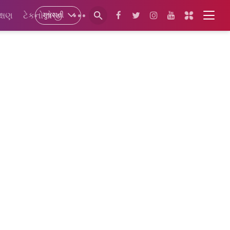
ગુજરાતી
ક્ષણ
ટેકનોલોજી
•••