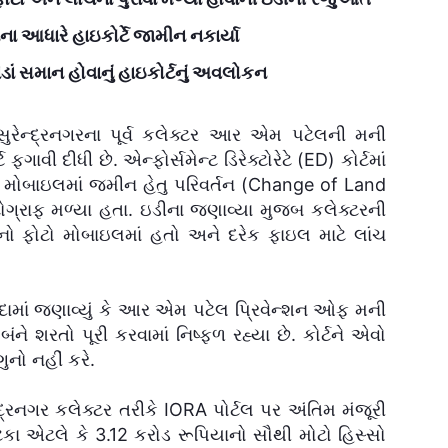
ા આધારે હાઇકોર્ટે જામીન નકાર્યા
ડાં સમાન હોવાનું હાઇકોર્ટનું અવલોકન
રેન્દ્રનગરના પૂર્વ કલેક્ટર આર એમ પટેલની મની
ાવી દીધી છે. એન્ફોર્સમેન્ટ ડિરેક્ટોરેટે (ED) કોર્ટમાં
ોબાઇલમાં જમીન હેતુ પરિવર્તન (Change of Land
રાફ મળ્યા હતા. ઇડીના જણાવ્યા મુજબ કલેક્ટરની
 ફોટો મોબાઇલમાં હતો અને દરેક ફાઇલ માટે લાંચ
દામાં જણાવ્યું કે આર એમ પટેલ પ્રિવેન્શન ઓફ મની
 શરતો પૂરી કરવામાં નિષ્ફળ રહ્યા છે. કોર્ટને એવો
ુનો નહીં કરે.
દ્રનગર કલેક્ટર તરીકે IORA પોર્ટલ પર અંતિમ મંજૂરી
ા એટલે કે 3.12 કરોડ રૂપિયાનો સૌથી મોટો હિસ્સો