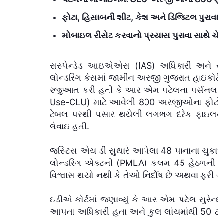
ફોટા, હિસાબની શીટ, કેશ અને ડિજિટલ પુરાવાન
મોબાઇલ રીસેટ કરવાનો પ્રયાસ પુરાવા સાથે ચે
સસ્પેન્ડેડ આઇએએસ (IAS) અધિકારી અને સુ
લોન્ડરિંગ કેસમાં જામીન અરજી ગુજરાત હાઇકોર્ટે ફગ
રજુઆત કરી હતી કે આર એમ પટેલના પર્સનલ મ
Use-CLU) માટે આવેલી 800 અરજીઓના ફોટોગ્
ટેબલ પરથી પસાર થયેલી લગભગ દરેક ફાઇલનો
લેવાઇ હતી.
જસ્ટિસ એચ ડી સુથારે આપેલા 48 પાનાના ચુકા
લોન્ડરિંગ એક્ટની (PMLA) કલમ 45 હેઠળની બંને
વિશ્વાસ થયો નથી કે તેઓ નિર્દોષ છે અથવા ફરી ગ
ઇડીએ કોર્ટમાં જણાવ્યું કે આર એમ પટેલ સુરેન્
આપતા અધિકારી હતા અને કુલ લાંચમાંથી 50 ટક