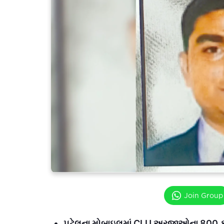
Join Group
પટેલના મોબાઇલમાં CLU અરજીઓના 800 ફોટા