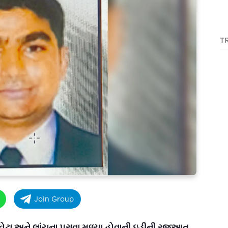
T
Join Group
 અને લાંચના પુરાવા મળ્યા હોવાની ઇડીની રજુઆત