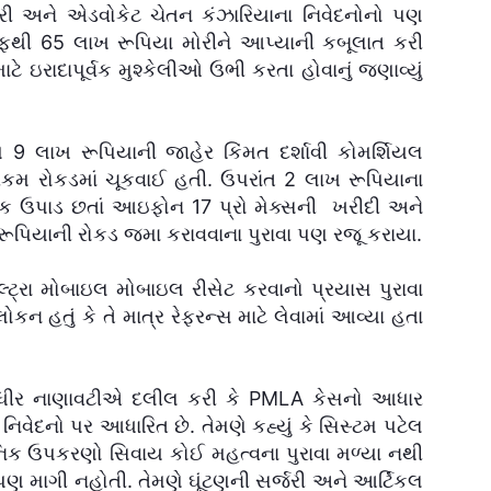
ોરી અને એડવોકેટ ચેતન કંઝારિયાના નિવેદનોનો પણ
થી 65 લાખ રૂપિયા મોરીને આપ્યાની કબૂલાત કરી
રાદાપૂર્વક મુશ્કેલીઓ ઉભી કરતા હોવાનું જણાવ્યું
મે 9 લાખ રૂપિયાની જાહેર કિંમત દર્શાવી કોમર્શિયલ
કમ રોકડમાં ચૂકવાઈ હતી. ઉપરાંત 2 લાખ રૂપિયાના
ેંક ઉપાડ છતાં આઇફોન 17 પ્રો મેક્સની ખરીદી અને
0 રૂપિયાની રોકડ જમા કરાવવાના પુરાવા પણ રજૂ કરાયા.
 અલ્ટ્રા મોબાઇલ મોબાઇલ રીસેટ કરવાનો પ્રયાસ પુરાવા
લોકન હતું કે તે માત્ર રેફરન્સ માટે લેવામાં આવ્યા હતા
ધીર નાણાવટીએ દલીલ કરી કે PMLA કેસનો આધાર
ેદનો પર આધારિત છે. તેમણે કહ્યું કે સિસ્ટમ પટેલ
રોનિક ઉપકરણો સિવાય કોઈ મહત્વના પુરાવા મળ્યા નથી
પણ માગી નહોતી. તેમણે ઘૂંટણની સર્જરી અને આર્ટિકલ