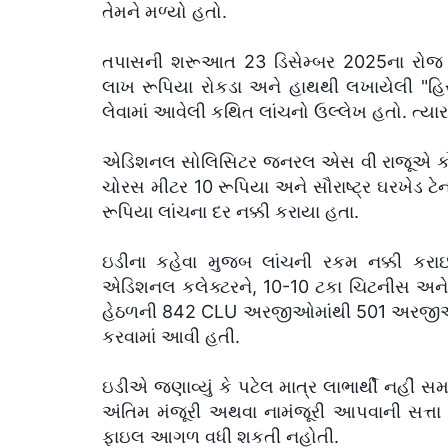
તેમને મળ્યો હતો.
તપાસની શરૂઆત 23 ડિસેમ્બર 2025ના રોજ ચંદ
લાખ રૂપિયા રોકડા અને હાથથી લખાયેલી "હિસ
લેવામાં આવેલી કથિત લાંચનો ઉલ્લેખ હતો. ત્યા
એડિશનલ સોલિસિટર જનરલ એસ વી રાજૂએ કોર્ટમાં 
ચોરસ મીટર 10 રૂપિયા અને સૌરાષ્ટ્ર ઘરખેડ ટે
રૂપિયા લાંચના દર નક્કી કરાયા હતા.
ઇડીના કહેવા મુજબ લાંચની રકમ નક્કી કરાઇ 
એડિશનલ કલેક્ટરને, 10-10 ટકા ચિટનીસ અને 
હેઠળની 842 CLU અરજીઓમાંથી 501 અરજીઓ 
કરવામાં આવી હતી.
ઇડીએ જણાવ્યું કે પટેલ માત્ર લાભાર્થી નહીં 
અંતિમ મંજૂરી અથવા નામંજૂરી આપવાની સત્તા 
ફાઇલ આગળ વધી શકતી નહોતી.