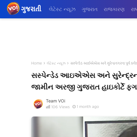
ગુજરાતી
લેટેસ્ટ ન્યૂઝ
ગુજરાત
રાજકારણ
રાષ
›
›
સસ્પેન્ડેડ આઇએએસ અને સુરેન્દ્રનગરના પૂર્વ 
Home
લેટેસ્ટ ન્યૂઝ
સસ્પેન્ડેડ આઇએએસ અને સુરેન્દ્ર
જામીન અરજી ગુજરાત હાઇકોર્ટે ફગ
Team VOi
1 month ago
106
Views