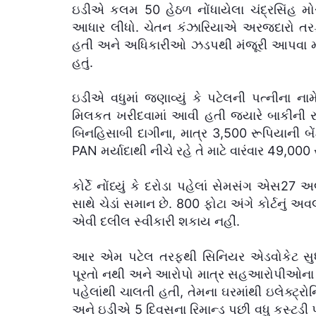
ઇડીએ કલમ 50 હેઠળ નોંધાયેલા ચંદ્રસિંહ મ
આધાર લીધો. ચેતન કંઝારિયાએ અરજદારો તરફ
હતી અને અધિકારીઓ ઝડપથી મંજૂરી આપવા માટે ઇ
હતું.
ઇડીએ વધુમાં જણાવ્યું કે પટેલની પત્નીના ના
મિલકત ખરીદવામાં આવી હતી જ્યારે બાકીની ર
બિનહિસાબી દાગીના, માત્ર 3,500 રૂપિયાની બ
PAN મર્યાદાથી નીચે રહે તે માટે વારંવાર 49,00
કોર્ટે નોંધ્યું કે દરોડા પહેલાં સેમસંગ એસ27
સાથે ચેડાં સમાન છે. 800 ફોટા અંગે કોર્ટનું અવ
એવી દલીલ સ્વીકારી શકાય નહીં.
આર એમ પટેલ તરફથી સિનિયર એડવોકેટ સુ
પૂરતો નથી અને આરોપો માત્ર સહઆરોપીઓના નિવ
પહેલાંથી ચાલતી હતી, તેમના ઘરમાંથી ઇલેક્ટ્
અને ઇડીએ 5 દિવસના રિમાન્ડ પછી વધુ કસ્ટડી 