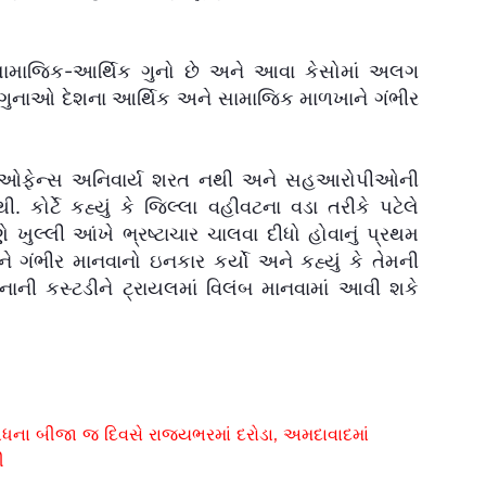
લર સામાજિક-આર્થિક ગુનો છે અને આવા કેસોમાં અલગ
િક ગુનાઓ દેશના આર્થિક અને સામાજિક માળખાને ગંભીર
રેડિકેટ ઓફેન્સ અનિવાર્ય શરત નથી અને સહઆરોપીઓની
ર્ટે કહ્યું કે જિલ્લા વહીવટના વડા તરીકે પટેલે
 ખુલ્લી આંખે ભ્રષ્ટાચાર ચાલવા દીધો હોવાનું પ્રથમ
ને ગંભીર માનવાનો ઇનકાર કર્યો અને કહ્યું કે તેમની
નાની કસ્ટડીને ટ્રાયલમાં વિલંબ માનવામાં આવી શકે
ંધના બીજા જ દિવસે રાજ્યભરમાં દરોડા, અમદાવાદમાં
ી