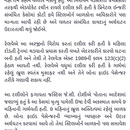
નહીં તેમ કહીને વળતર નકાર્યું હતું. આ નિર્ણયને પડકારતા જયપ્રકાશ
તરફથી એડવોકેટ રથીન રાવલે દલીલ કરી હતી કે પ્રિનેટલ ઇન્જરી
સંબંધિત કેસોમાં કોર્ટો હવે સ્ટિલબોર્ન બાળકોના અધિકારોને પણ
માન્યતા આપી રહી છે અને વળતર સંબંધિત કાયદાનું અર્થઘટન
ઉદારતાથી થવું જોઈએ.
રેલવેએ આ અરજીનો વિરોધ કરતાં દલીલ કરી હતી કે મહિલા
દોડતી ટ્રેનમાં ચડવાનો પ્રયાસ કરતી વખતે બેદરકારીને કારણે ઘટના
બની હતી અને તેથી તે રેલવેઝ એક્ટ 1989ની કલમ 123(c)(2)
હેઠળ આવતી નથી. રેલવેએ વધુમાં દલીલ કરી હતી કે ગર્ભમાં
રહેલું ભ્રૂણ સ્વતંત્ર મુસાફર નથી અને તેને બોના ફાઇડ પેસેન્જર
તરીકે ગણાવી શકાય નહીં.
આ દલીલોને ફગાવતા જસ્ટિસ જે.સી. દોશીએ પોતાના આદેશમાં
જણાવ્યું હતું કે આ કેસમાં મૃત્યુ પામેલી ઉષા દેવી અકસ્માત સમયે 9
મહિનાની ગર્ભવતી હતી. 9 મહિનાનું ભ્રૂણ અસ્તિત્વમાં રહેલું બાળક
છે. બોના ફાઇડ પેસેન્જરની વ્યાખ્યાનું વ્યવહારુ અને ઉદાર
અર્થઘટન કરવામાં આવે તો તેમાં સ્ટિલબોર્ન બાળકનો પણ સમાવેશ