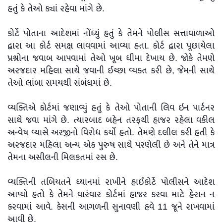
હતું કે તેઓ ક્યાં રહેવા માંગે છે.
કોર્ટે પોતાના આદેશમાં નોંધ્યું હતું કે તેમને પોલીસ સત્તાવાળાઓ
દ્વારા આ કોર્ટ સમક્ષ લાવવામાં આવ્યા હતા. કોર્ટ દ્વારા પૂછાયેલા
પ્રશ્નોના જવાબ આપવામાં તેઓ ખૂબ ધીમા દેખાય છે. જોકે તેમણે
અરજદાર મહિલા સાથે જવાની ઈચ્છા વ્યક્ત કરી છે, જેમની સાથે
તેઓ લાંબા સમયથી સંબંધમાં છે.
વ્યક્તિએ કોર્ટમાં જણાવ્યું હતું કે તેઓ પોતાની લિવ ઇન પાર્ટનર
સાથે જવા માંગે છે. ત્યારબાદ બહેન તરફથી હાજર રહેલા વકીલ
અન્વેષ વ્યાસે અરજીનો વિરોધ કર્યો હતો. તેમણે દલીલ કરી હતી કે
અરજદાર મહિલા અન્ય એક પુરુષ સાથે પરણેલી છે અને તેને માત્ર
તેમના અસીલની મિલકતમાં રસ છે.
વ્યક્તિની તબિયતને ધ્યાનમાં રાખીને હાઈકોર્ટે પોલીસને આદેશ
આપ્યો હતો કે તેમને વારંવાર કોર્ટમાં હાજર કરવા માટે હેરાન ન
કરવામાં આવે. કેસની આગળની સુનાવણી હવે 11 જૂને રાખવામાં
આવી છે.