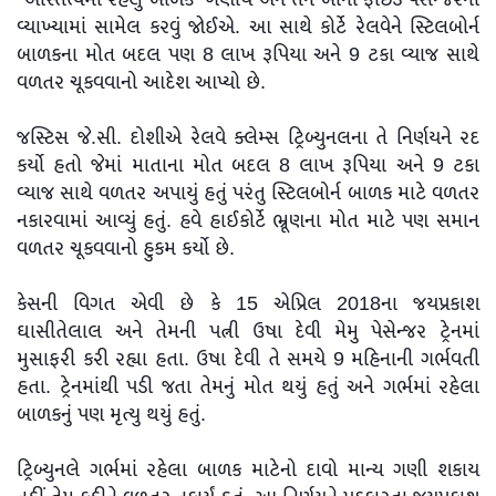
વ્યાખ્યામાં સામેલ કરવું જોઈએ. આ સાથે કોર્ટે રેલવેને સ્ટિલબોર્ન
બાળકના મોત બદલ પણ 8 લાખ રૂપિયા અને 9 ટકા વ્યાજ સાથે
વળતર ચૂકવવાનો આદેશ આપ્યો છે.
જસ્ટિસ જે.સી. દોશીએ રેલવે ક્લેમ્સ ટ્રિબ્યુનલના તે નિર્ણયને રદ
કર્યો હતો જેમાં માતાના મોત બદલ 8 લાખ રૂપિયા અને 9 ટકા
વ્યાજ સાથે વળતર અપાયું હતું પરંતુ સ્ટિલબોર્ન બાળક માટે વળતર
નકારવામાં આવ્યું હતું. હવે હાઈકોર્ટે ભ્રૂણના મોત માટે પણ સમાન
વળતર ચૂકવવાનો હુકમ કર્યો છે.
કેસની વિગત એવી છે કે 15 એપ્રિલ 2018ના જયપ્રકાશ
ઘાસીતેલાલ અને તેમની પત્ની ઉષા દેવી મેમુ પેસેન્જર ટ્રેનમાં
મુસાફરી કરી રહ્યા હતા. ઉષા દેવી તે સમયે 9 મહિનાની ગર્ભવતી
હતા. ટ્રેનમાંથી પડી જતા તેમનું મોત થયું હતું અને ગર્ભમાં રહેલા
બાળકનું પણ મૃત્યુ થયું હતું.
ટ્રિબ્યુનલે ગર્ભમાં રહેલા બાળક માટેનો દાવો માન્ય ગણી શકાય