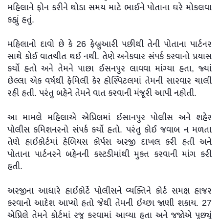
મહિલાને ફોન કરીને થોડા સમય માટે ભાઈને પોતાના ઘરે મોકલવા
કહ્યું હતું.
મહિલાનો દાવો છે કે 26 ફેબ્રુઆરી પછીથી તેની પોતાના પાર્ટનર
સાથે કોઈ વાતચીત થઈ નથી. તેણે અનેકવાર સંપર્ક કરવાનો પ્રયાસ
કર્યો હતો અને તેમને પાછા ઈસનપુર લાવવા માંગ્યા હતા, જ્યાં
છેલ્લા એક વર્ષથી ફેમિલી કેર હોસ્પિટલમાં તેમની સારવાર ચાલી
રહી હતી. પરંતુ બહેને તેમને વાત કરવાની મંજૂરી આપી નહોતી.
આ મામલે મહિલાએ એપ્રિલમાં ઈસાનપુર પોલીસ અને શહેર
પોલીસ કમિશનરનો સંપર્ક કર્યો હતો. પરંતુ કોઈ જવાબ ન મળતા
તેણે હાઈકોર્ટમાં હેબિયસ કોર્પસ અરજી દાખલ કરી હતી અને
પોતાના પાર્ટનરને બહેનની કસ્ટડીમાંથી મુક્ત કરવાની માંગ કરી
હતી.
અરજીના આધારે હાઈકોર્ટે પોલીસને વ્યક્તિને કોર્ટ સમક્ષ હાજર
કરવાનો આદેશ આપ્યો હતો જેથી તેમની ઈચ્છા જાણી શકાય. 27
એપ્રિલે તેમને કોર્ટમાં રજૂ કરવામાં આવ્યા હતા અને જજોએ પૂછ્યું