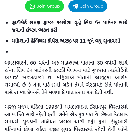
Join Group
Join Group
હાઈકોર્ટ સમક્ષ હાજર કરાયેલા વૃદ્ધે લિવ ઇન પાર્ટનર સાથે
જવાની ઈચ્છા વ્યક્ત કરી
મહિલાની હેબિયસ કોર્પસ અરજી પર 11 જૂને વધુ સુનાવણી
અમદાવાદની 60 વર્ષની એક મહિલાએ પોતાના 30 વર્ષથી સાથે
રહેતા લિવ ઇન પાર્ટનરની કસ્ટડી મેળવવા માટે ગુજરાત હાઈકોર્ટનો
દરવાજો ખટખટાવ્યો છે. મહિલાએ પોતાની અરજીમાં આરોપ
લગાવ્યો છે કે તેના પાર્ટનરની બહેને તેમને ગેરકાયદે રીતે પોતાની
પાસે રાખ્યા છે અને તેને મળવા કે વાત કરવા પણ દેતી નથી.
અરજી મુજબ મહિલા 1996થી અમદાવાદના ઈસાનપુર વિસ્તારમાં
આ વ્યક્તિ સાથે રહેતી હતી. બંનેને એક પુત્ર પણ છે. છેલ્લા કેટલાક
સમયથી પુરુષની તબિયત ખરાબ ચાલી રહી હતી. ફેબ્રુઆરી
મહિનામાં કોબા સર્કલ નજીક સુઘડ વિસ્તારમાં રહેતી તેની બહેને