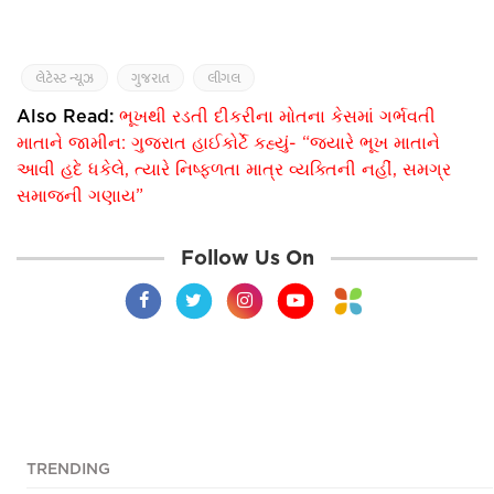
લેટેસ્ટ ન્યૂઝ
ગુજરાત
લીગલ
Also Read:
ભૂખથી રડતી દીકરીના મોતના કેસમાં ગર્ભવતી
માતાને જામીન: ગુજરાત હાઈકોર્ટે કહ્યું- “જ્યારે ભૂખ માતાને
આવી હદે ધકેલે, ત્યારે નિષ્ફળતા માત્ર વ્યક્તિની નહીં, સમગ્ર
સમાજની ગણાય”
Follow Us On
TRENDING