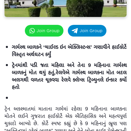
Join Group
Join Group
ગર્ભસ્થ બાળકને ‘ચાઈલ્ડ ઇન એક્ઝિસ્ટન્સ’ ગણાવીને હાઈકોર્ટે
વિસ્તૃત અર્થઘટન કર્યું
ટ્રેનમાંથી પડી જતા મહિલા અને તેના 9 મહિનાના ગર્ભસ્થ
બાળકનું મોત થયું હતું,રેલવેએ ગર્ભસ્થ બાળકના મોત બદલ
અલગથી વળતર ચૂકવવા રેલવે ક્લેમ્સ ટ્રિબ્યુનલે ઇન્કાર કર્યો
હતો
ટ્રેન અકસ્માતમાં માતાના ગર્ભમાં રહેલા 9 મહિનાના બાળકના
મોતને લઈને ગુજરાત હાઈકોર્ટે એક ઐતિહાસિક અને મહત્વપૂર્ણ
ચુકાદો આપ્યો છે. કોર્ટે સ્પષ્ટ કહ્યું છે કે 9 મહિનાનું ભ્રૂણ પણ
“અસ્તિત્વમાં રહેલું બાળક” ગણાય અને તેને બોના ફાઇડ પેસેન્જરની