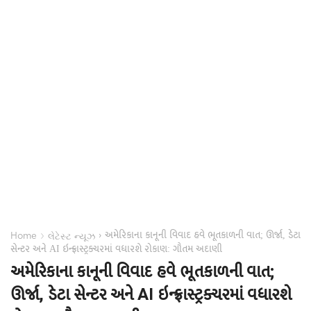
અમેરિકાના કાનૂની વિવાદ હવે ભૂતકાળની વાત; ઊર્જા, ડેટા
›
›
Home
લેટેસ્ટ ન્યૂઝ
સેન્ટર અને AI ઇન્ફ્રાસ્ટ્રક્ચરમાં વધારશે રોકાણ: ગૌતમ અદાણી
અમેરિકાના કાનૂની વિવાદ હવે ભૂતકાળની વાત;
ઊર્જા, ડેટા સેન્ટર અને AI ઇન્ફ્રાસ્ટ્રક્ચરમાં વધારશે