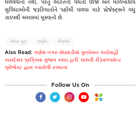
મેળવવાનો નથી, પરંતુ ભારતની વધતી ઊર્જા અને માળખાકીય
સુવિધાઓની જરૂરિયાતોને પહોંચી વળવા માટે પ્રોજેક્ટ્સને વધુ
ઝડપથી અમલમાં મૂકવાનો છે.
લેટેસ્ટ ન્યૂઝ
રાષ્ટ્રીય
બિઝનેસ
Also Read:
ગણેશ નગર-મેઘવાડીમાં પુનર્વસન કાર્યવાહી
કાયદેસર પ્રક્રિયા મુજબ કરાઇ હતી: ધારાવી રીડેવલપમેન્ટ
પ્રોજેક્ટ દ્વારા કરાયેલી સ્પષ્ટતા
Follow Us On