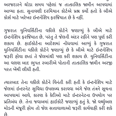
અરજદારને થોડા સમય પહેલાં જ તાત્કાલિક જામીન આપવામાં
આવ્યા હતા. સુનાવણી દરમિયાન કોર્ટએ પ્રશ્ન કર્યો હતો કે બીએ
કોર્સ માટે ખરેખર ઇન્ટર્નશિપ ફરજિયાત છે કે નહીં.
ગુજરાત યુનિવર્સિટીના વકીલે કોર્ટને જણાવ્યું કે બીએ માટે
ઇન્ટર્નશિપ ફરજિયાત છે, પરંતુ તે જેલની અંદર રહીને પણ પૂર્ણ કરી
શકાય છે. હાઈકોર્ટના આદેશમાં નોંધવામાં આવ્યું કે ગુજરાત
યુનિવર્સિટીના વકીલે કોર્ટને જણાવ્યું છે કે બીએ માટે ઇન્ટર્નશિપ
જરૂરી હોવા છતાં તે જેલમાંથી પણ કરી શકાય છે. યુનિવર્સિટીના
આ વલણ બાદ ભુપત રબારીએ પોતાની તાત્કાલિક જામીન અરજી
પરત ખેંચી લીધી હતી.
ત્યારબાદ તેના વકીલે કોર્ટને વિનંતી કરી હતી કે ઇન્ટર્નશિપ માટે
જેલમાં ઇન્ટરનેટ સુવિધા ઉપલબ્ધ કરાવવા અંગે જેલ તંત્રને સૂચના
આપવામાં આવે, કારણ કે કેદીઓ માટે ઇન્ટરનેટના ઉપયોગ પર
પ્રતિબંધ છે. તેના જવાબમાં હાઈકોર્ટે જણાવ્યું હતું કે, જો વર્ચ્યુઅલ
મોડની મંજૂરી હોય તો જેલ સત્તાવાળાઓ જરૂરી કાર્યવાહી કરી શકે
છે.