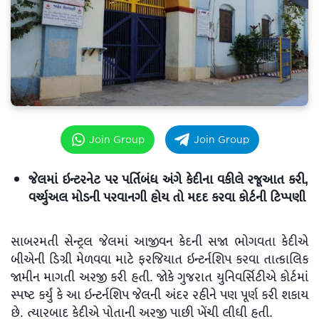
Join Group
Join Group
જેલમાં ઇન્ટરનેટ પર પર્તિબંધ અંગે કેદીના વકીલે રજૂઆત કરી,
વર્ચ્યુઅલ મોડની પરવાનગી હોય તો મદદ કરવા કોર્ટની ટિપ્પણી
સાબરમતી સેન્ટ્રલ જેલમાં આજીવન કેદની સજા ભોગવતા કેદીએ
બીએની ડિગ્રી મેળવવા માટે ફરજિયાત ઇન્ટર્નશિપ કરવા તાત્કાલિક
જામીન માગતી અરજી કરી હતી. જોકે ગુજરાત યુનિવર્સિટીએ કોર્ટમાં
સ્પષ્ટ કર્યું કે આ ઇન્ટર્નશિપ જેલની અંદર રહીને પણ પૂર્ણ કરી શકાય
છે. ત્યારબાદ કેદીએ પોતાની અરજી પાછી ખેંચી લીધી હતી.