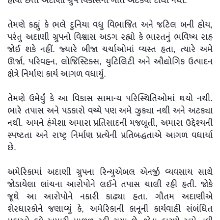
હોવા છતાં અદાણી ગ્રુપે વિકાસની ગતિ અટકવા દીધી નથી.
તેમણે કહ્યું કે ભલે દુનિયા વધુ વિભાજિત અને જટિલ બની હોય,
પરંતુ અદાણી ગ્રુપનો વિશ્વાસ અડગ રહ્યો કે ભારતનું ભવિષ્ય રાહ
જોઈ શકે નહીં. જ્યારે બીજા ચર્ચાઓમાં વ્યસ્ત હતા, ત્યારે અમે
ઊર્જા, પરિવહન, લોજિસ્ટિક્સ, યુટિલિટી અને ઔદ્યોગિક ઉત્પાદન
ક્ષેત્રે નિર્માણ કાર્ય આગળ વધાર્યું.
તેમણે ઉમેર્યું કે આ વિકાસ સામાન્ય પરિસ્થિતિઓમાં થયો નથી.
ભારે તપાસ અને પડકારો વચ્ચે પણ અમે ઝુક્યા નથી અને અટક્યા
નથી. અમને હંમેશા અમારા પ્રતિસાદની મજબૂતી, અમારા ઉદ્દેશ્યની
સ્પષ્ટતા અને રાષ્ટ્ર નિર્માણ પ્રત્યેની પ્રતિબદ્ધતાએ આગળ વધાર્યા
છે.
અમેરિકામાં અદાણી ગ્રુપના રિન્યુએબલ એનર્જી વ્યવસાય સાથે
જોડાયેલા લાંચના આરોપોને લઈને તપાસ ચાલી રહી હતી. જોકે
જૂથે આ આરોપોને નકારી કાઢ્યા હતા. ગૌતમ અદાણીએ
શેરધારકોને જણાવ્યું કે, અમેરિકાની કાનૂની કાર્યવાહી સંબંધિત