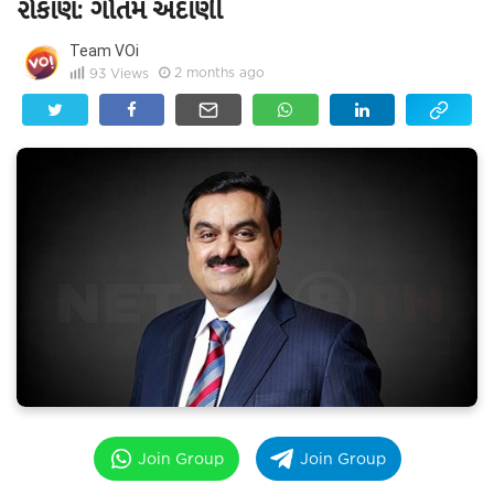
રોકાણ: ગૌતમ અદાણી
Team VOi
2 months ago
93
Views
Join Group
Join Group