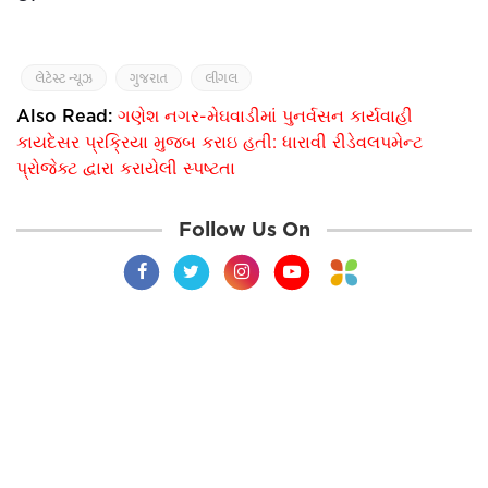
લેટેસ્ટ ન્યૂઝ
ગુજરાત
લીગલ
Also Read:
ગણેશ નગર-મેઘવાડીમાં પુનર્વસન કાર્યવાહી
કાયદેસર પ્રક્રિયા મુજબ કરાઇ હતી: ધારાવી રીડેવલપમેન્ટ
પ્રોજેક્ટ દ્વારા કરાયેલી સ્પષ્ટતા
Follow Us On