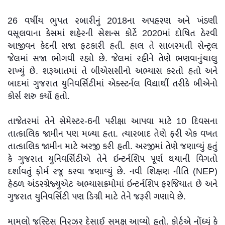
26 વર્ષીય ભુપત રબારીનું 2018ના અપહરણ અને ખંડણી
વસૂલવાના કેસમાં શહેરની સેશન્સ કોર્ટે 2020માં દોષિત ઠેરવી
આજીવન કેદની સજા ફટકારી હતી. હાલ તે સાબરમતી સેન્ટ્રલ
જેલમાં સજા ભોગવી રહ્યો છે. જેલમાં રહીને તેણે ભણવાનુંચાલુ
રાખ્યું છે. શરૂઆતમાં તે બીએસસીનો અભ્યાસ કરતો હતો અને
બાદમાં ગુજરાત યુનિવર્સિટીમાં એક્સ્ટર્નલ વિદ્યાર્થી તરીકે બીએનો
કોર્સ શરુ કર્યો હતો.
તાજેતરમાં તેને સેમેસ્ટર-6ની પરીક્ષા આપવા માટે 10 દિવસના
તાત્કાલિક જામીન પણ મળ્યા હતા. ત્યારબાદ તેણે ફરી એક વખત
તાત્કાલિક જામીન માટે અરજી કરી હતી. અરજીમાં તેણે જણાવ્યું હતું
કે ગુજરાત યુનિવર્સિટીએ તેને ઇન્ટર્નશિપ પૂર્ણ થયાની વિગતો
દર્શાવતું ફોર્મ રજૂ કરવા જણાવ્યું છે. નવી શિક્ષણ નીતિ (NEP)
હેઠળ અંડરગ્રેજ્યુએટ અભ્યાસક્રમોમાં ઇન્ટર્નશિપ ફરજિયાત છે અને
ગુજરાત યુનિવર્સિટી પણ ડિગ્રી માટે તેને જરૂરી ગણાવે છે.
મામલો જસ્ટિસ નિરઝર દેસાઈ સમક્ષ આવ્યો હતો. કોર્ટએ નોંધ્યું કે