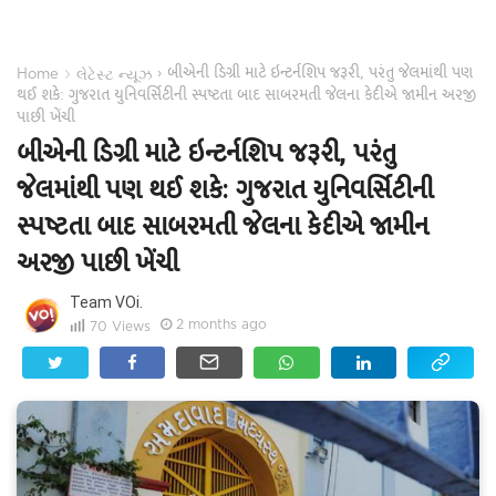
બીએની ડિગ્રી માટે ઇન્ટર્નશિપ જરૂરી, પરંતુ જેલમાંથી પણ
›
›
Home
લેટેસ્ટ ન્યૂઝ
થઈ શકે: ગુજરાત યુનિવર્સિટીની સ્પષ્ટતા બાદ સાબરમતી જેલના કેદીએ જામીન અરજી
પાછી ખેંચી
બીએની ડિગ્રી માટે ઇન્ટર્નશિપ જરૂરી, પરંતુ
જેલમાંથી પણ થઈ શકે: ગુજરાત યુનિવર્સિટીની
સ્પષ્ટતા બાદ સાબરમતી જેલના કેદીએ જામીન
અરજી પાછી ખેંચી
Team VOi.
2 months ago
70
Views