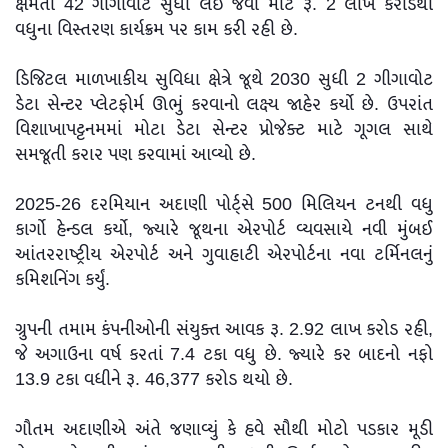
ક્ષમતા 42 ગીગાવોટ સુધી લઈ જવા માટે રૂ. 2 લાખ કરોડથી
વધુના વિસ્તરણ કાર્યક્રમ પર કામ કરી રહી છે.
ડિજિટલ માળખાકીય સુવિધા ક્ષેત્રે જૂથે 2030 સુધી 2 ગીગાવોટ
ડેટા સેન્ટર પ્લેટફોર્મ ઊભું કરવાનો લક્ષ્ય જાહેર કર્યો છે. ઉપરાંત
વિશાખાપટ્ટનમમાં મોટા ડેટા સેન્ટર પ્રોજેક્ટ માટે ગૂગલ સાથે
સમજૂતી કરાર પણ કરવામાં આવ્યો છે.
2025-26 દરમિયાન અદાણી પોર્ટ્સે 500 મિલિયન ટનથી વધુ
કાર્ગો હેન્ડલ કર્યો, જ્યારે જૂથના એરપોર્ટ વ્યવસાયે નવી મુંબઈ
આંતરરાષ્ટ્રીય એરપોર્ટ અને ગુવાહાટી એરપોર્ટના નવા ટર્મિનલનું
કમિશનિંગ કર્યું.
ગ્રુપની તમામ કંપનીઓની સંયુક્ત આવક રૂ. 2.92 લાખ કરોડ રહી,
જે અગાઉના વર્ષ કરતાં 7.4 ટકા વધુ છે. જ્યારે કર બાદનો નફો
13.9 ટકા વધીને રૂ. 46,377 કરોડ થયો છે.
ગૌતમ અદાણીએ અંતે જણાવ્યું કે હવે સૌથી મોટો પડકાર મૂડી