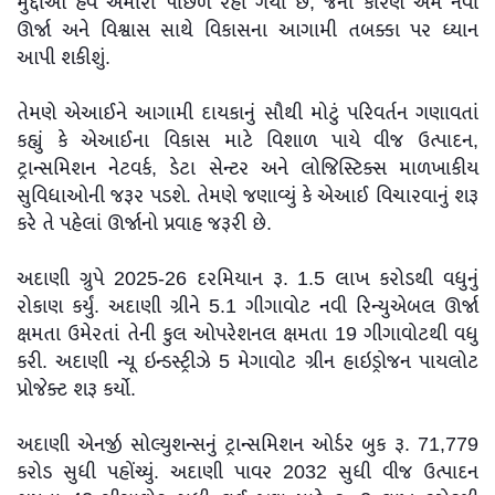
મુદ્દાઓ હવે અમારી પાછળ રહી ગયા છે, જેના કારણે અમે નવી
ઊર્જા અને વિશ્વાસ સાથે વિકાસના આગામી તબક્કા પર ધ્યાન
આપી શકીશું.
તેમણે એઆઈને આગામી દાયકાનું સૌથી મોટું પરિવર્તન ગણાવતાં
કહ્યું કે એઆઈના વિકાસ માટે વિશાળ પાયે વીજ ઉત્પાદન,
ટ્રાન્સમિશન નેટવર્ક, ડેટા સેન્ટર અને લોજિસ્ટિક્સ માળખાકીય
સુવિધાઓની જરૂર પડશે. તેમણે જણાવ્યું કે એઆઈ વિચારવાનું શરૂ
કરે તે પહેલાં ઊર્જાનો પ્રવાહ જરૂરી છે.
અદાણી ગ્રુપે 2025-26 દરમિયાન રૂ. 1.5 લાખ કરોડથી વધુનું
રોકાણ કર્યું. અદાણી ગ્રીને 5.1 ગીગાવોટ નવી રિન્યુએબલ ઊર્જા
ક્ષમતા ઉમેરતાં તેની કુલ ઓપરેશનલ ક્ષમતા 19 ગીગાવોટથી વધુ
કરી. અદાણી ન્યૂ ઇન્ડસ્ટ્રીઝે 5 મેગાવોટ ગ્રીન હાઇડ્રોજન પાયલોટ
પ્રોજેક્ટ શરૂ કર્યો.
અદાણી એનર્જી સોલ્યુશન્સનું ટ્રાન્સમિશન ઓર્ડર બુક રૂ. 71,779
કરોડ સુધી પહોંચ્યું. અદાણી પાવર 2032 સુધી વીજ ઉત્પાદન