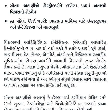
ગૌતમ અદાણીએ શેરહોલ્ડરોને લખેલા પત્રમાં બતાવ્યો
વિકાસનો રોડમેપ
AI પહેલાં ઊર્જા જરૂરી: ભારતના ભવિષ્ય માટે ઇન્ફ્રાસ્ટ્રક્ચર
અને ઇન્ટેલિજન્સ બંને મહત્વપૂર્ણ
વિશ્વભરમાં આર્ટિફિશિયલ ઇન્ટેલિજન્સ (એઆઈ) આધારિત
ટેક્નોલોજીનો વ્યાપ ઝડપથી વધી રહ્યો છે ત્યારે અદાણી ગ્રુપે ઊર્જા,
ટ્રાન્સમિશન, ડેટા સેન્ટર, એરપોર્ટ, બંદરો અને ડિજિટલ માળખાકીય
સુવિધાઓમાં રોકાણ વધારીને આગામી વિકાસનો સ્પષ્ટ રોડમેપ
તૈયાર કર્યો છે. અદાણી ગ્રુપના ચેરમેન ગૌતમ અદાણીએ શેરહોલ્ડરો
માટેના પત્રમાં જણાવ્યું છે કે અમેરિકામાં ચાલી રહેલા કાનૂની મુદ્દાઓ
હવે પાછળ રહી ગયા છે અને હવે ગ્રુપ સંપૂર્ણ વિશ્વાસ સાથે વિકાસના
આગામી તબક્કા પર ધ્યાન કેન્દ્રિત કરી રહ્યું છે.
ગૌતમ અદાણીએ જણાવ્યું કે છેલ્લા વર્ષ દરમિયાન વૈશ્વિક સ્તરે
ઊર્જા સુરક્ષા, ટેક્નોલોજી અને જિયો-પોલિટિકલ પડકારો વધ્યા