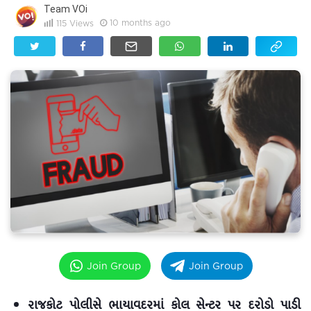
Team VOi
10 months ago
115
Views
Join Group
Join Group
રાજકોટ પોલીસે ભાયાવદરમાં કોલ સેન્ટર પર દરોડો પાડી