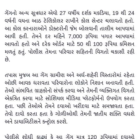
ગેંગનો અન્ય સૂત્રધાર એવો 27 વર્ષીય દર્શક મકડિયા, 19 થી 24
વર્ષની વયના આઠ ટેલિકોલર રાખીને કોલ સેન્ટર ચલાવતો હતો.
આ કોલ કરનારાઓને ડોક્ટરોની જેમ બોલવાની તાલીમ આપવામાં
આવી હતી. તેમને દર મહિને 7,000 રૂપિયા પગાર આપવામાં
આવતો હતો અને દરેક ઓર્ડર માટે 50 થી 100 રૂપિયા કમિશન
મળતું હતું. પોલીસ તેમના પરિવાર સહિતની વિગતો ચકાસી રહી
છે.
તપાસ મુજબ આ ગેંગ ગ્રામીણ અને અર્ધ-શહેરી વિસ્તારોમાં રહેતા
ઓછી આવક ધરાવતા પરિવારોના લોકોને નિશાન બનાવતી હતી.
તેઓ સંભવિત ગ્રાહકોનો સંપર્ક કરવા અને તેમની વ્યક્તિગત વિગતો
એકત્રિત કરવા માટે સોશિયલ મીડિયા પ્લેટફોર્મનો ઉપયોગ કરતા
હતા. પછી તેઓએ તેમને દવાઓ ખરીદવા માટે સમજાવતા હતા.
તેવો દાવો કરતા હતા કે ગોળીઓથી તેમની જાતીય શક્તિ વધશે
અને ડાયાબિટીસને કન્ટ્રોલ કરશે.
પોલીસે શોધી કાઢ્યું કે આ ગેંગ માત્ર 120 રૂપિયામાં દવાઓ