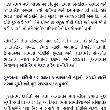
થોડા સમય પછી બાઇક પર ટીટપુર ગામના નરેન્દ્રસિંહ પરમાર અને
જગતસિંહ પરમાર ત્યાં પહોંચ્યા અને દરમિયાનગીરી કરી. જોકે
ભરત પટેલે સોલંકીને તેના સ્કૂટર પર બળજબરીથી બેસાડી, તેને
થોડે દૂર લઈ ગયો, તેને ઘોરવાડા નજીક છોડી દીધો હતો અને જો તે
ફરી આવશે તો તેને ગંભીર પરિણામોની ધમકી આપી હતી.
સોલંકીએ તેના પરિવારને વાત કરી અને બાદમાં નરેન્દ્રસિંહ અને
જગતસિંહને મળ્યા, જેમણે સાક્ષી બનવાની તૈયારી બતાવી.
હિંમતનગર ગ્રામીણ પોલીસે હુમલો અને ધાકધમકી સંબંધિત
ભારતીય ન્યાય સંહિતાની કલમો અને SC/ST (અત્યાચાર
નિવારણ) અધિનિયમ હેઠળ ફરિયાદ નોંધી હતી.
ગુજરાતમાં દલિતો પર વધતા અત્યાચારની કહાની, લગ્નથી લઈને
ગરબા સુધી અને મૂછ રાખવા બદલ હુમલો
ગુજરાતમાં દલિતો પર થતા અત્યાચાર માત્ર મંદિર જવાના મુદ્દા
સુધી મર્યાદિત નથી પરંતુ આ હિંસા તેમના સામાજિક અને સાંસ્કૃતિક
અધિકારોને પણ નિશાન બનાવે છે. લગ્નમાં ઘોડીએ ચડવું, મૂછ