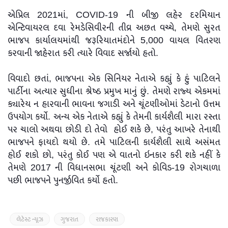
એપ્રિલ 2021માં, COVID-19 ની બીજી લહેર દરમિયાન
એન્ટિવાયરલ દવા રેમડેસિવીરની તીવ્ર અછત વચ્ચે, તેમણે સુરત
ભાજપ કાર્યાલયમાંથી જરૂરિયાતમંદોને 5,000 વાયલ વિતરણ
કરવાની જાહેરાત કરી ત્યારે વિવાદ સર્જાયો હતો.
વિવાદો છતાં, ભાજપના એક સિનિયર નેતાએ કહ્યું કે હું પાટિલને
પાર્ટીના અત્યાર સુધીના શ્રેષ્ઠ પ્રમુખ માનું છું. તેમણે રાજ્ય એકમમાં
ક્યારેય ન હારવાની ભાવના જગાડી અને ચૂંટણીઓમાં ડેટાનો ઉત્તમ
ઉપયોગ કર્યો. અન્ય એક નેતાએ કહ્યું કે તેમની કાર્યશૈલી મારા રસ્તા
પર ચાલો અથવા છોડી દો તેવો હોઈ શકે છે, પરંતુ આખરે તેનાથી
ભાજપને ફાયદો થયો છે. તમે પાટિલની કાર્યશૈલી સાથે અસંમત
હોઈ શકો છો, પરંતુ કોઈ પણ એ વાતનો ઇનકાર કરી શકે નહીં કે
તેમણે 2017 ની વિધાનસભા ચૂંટણી અને કોવિડ-19 રોગચાળા
પછી ભાજપને પુનર્જીવિત કર્યો હતો.
લેટેસ્ટ ન્યૂઝ
ગુજરાત
રાજકારણ