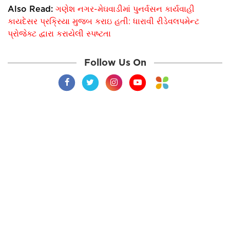
Also Read:
ગણેશ નગર-મેઘવાડીમાં પુનર્વસન કાર્યવાહી
કાયદેસર પ્રક્રિયા મુજબ કરાઇ હતી: ધારાવી રીડેવલપમેન્ટ
પ્રોજેક્ટ દ્વારા કરાયેલી સ્પષ્ટતા
Follow Us On