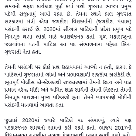
સમયનો સફળ કાર્યકાળ પૂર્ણ કર્યા પછી ગુજરાત ભાજપ પ્રમુખ
પદેથી રાજીનામું આપી રહ્યા છે. તેમના સ્થાને હાલ ગુજરાત
સરકારમાં મંત્રી એવા જગદીશ વિશ્વકર્માની (જગદીશ પંચાલ)
પસંદગી કરાઇ છે. 2020માં સીઆર પાટિલની પ્રદેશ પ્રમુખ પદે
નિમણૂક ઘણા લોકો માટે આશ્ચર્યજનક હતી. મૂળ મહારાષ્ટ્રના
જલગાંવના વતની પાટિલ આ પદ સંભાળનારા પહેલા બિન-
ગુજરાતી નેતા હતા.
તેમની પસંદગી પર કોઈ પ્રશ્ન ઉઠાવવામાં આવ્યો ન હતો, કારણ કે
પાટિલની ગુજરાતમાં લાંબી અને પ્રભાવશાળી રાજકીય કારકિર્દી છે.
ભૂતપૂર્વ પોલીસ કોન્સ્ટેબલથી રાજકારણમાં તેમનો ઉદય અને વડા
પ્રધાન નરેન્દ્ર મોદી અને અમિત શાહ સાથેની તેમની નિકટતા તેમની
નિમણૂક પાછળના મુખ્ય પરિબળો હતા. તેમને વ્યાપકપણે મોદીની
પસંદગી માનવામાં આવતા હતા.
જુલાઈ 2020માં જ્યારે પાટિલે પદ સંભાળ્યું, ત્યારે પક્ષ
પડકારજનક સમયનો સામનો કરી રહ્યો હતો. ભાજપ 2017ની
વિધાનસભા ચૂંટણીમાં નબળા દેખાવમાંથી બહાર આવી રહ્યો હતો.