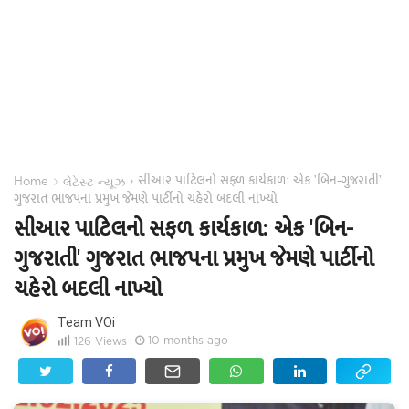
સીઆર પાટિલનો સફળ કાર્યકાળ: એક 'બિન-ગુજરાતી'
›
›
Home
લેટેસ્ટ ન્યૂઝ
ગુજરાત ભાજપના પ્રમુખ જેમણે પાર્ટીનો ચહેરો બદલી નાખ્યો
સીઆર પાટિલનો સફળ કાર્યકાળ: એક 'બિન-
ગુજરાતી' ગુજરાત ભાજપના પ્રમુખ જેમણે પાર્ટીનો
ચહેરો બદલી નાખ્યો
Team VOi
10 months ago
126
Views