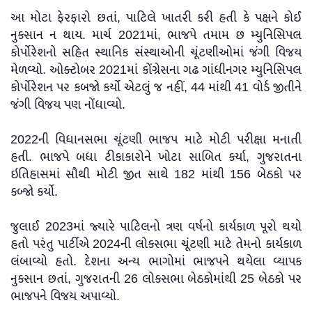
આ મોટા ફેરફારો છતાં, પાટિલે ખાતરી કરી હતી કે પક્ષને કોઈ
નુકસાન ન થાય. માર્ચ 2021માં, ભાજપે તમામ છ મ્યુનિસિપલ
કોર્પોરેશનો સહિત સ્થાનિક સંસ્થાઓની ચૂંટણીઓમાં જંગી વિજય
મેળવ્યો. ઓક્ટોબર 2021માં કોંગ્રેસના ગઢ ગાંધીનગર મ્યુનિસિપલ
કોર્પોરેશન પર કબજો કર્યો એટલું જ નહીં, 44 માંથી 41 વોર્ડ જીતીને
જંગી વિજય પણ નોંધાવ્યો.
2022ની વિધાનસભા ચૂંટણી ભાજપ માટે મોટી પરીક્ષા મનાતી
હતી. ભાજપે બધા ટીકાકારોને ખોટા સાબિત કર્યા, ગુજરાતના
ઇતિહાસમાં સૌથી મોટી જીત સાથે 182 માંથી 156 બેઠકો પર
કબ્જો કર્યો.
જુલાઈ 2023માં જ્યારે પાટિલનો ત્રણ વર્ષનો કાર્યકાળ પૂરો થયો
હતો પરંતુ પાર્ટીએ 2024ની લોકસભા ચૂંટણી માટે તેમનો કાર્યકાળ
લંબાવ્યો હતો. દેશના અન્ય ભાગોમાં ભાજપને થયેલા વ્યાપક
નુકસાન છતાં, ગુજરાતની 26 લોકસભા બેઠકોમાંથી 25 બેઠકો પર
ભાજપને વિજય અપાવ્યો.