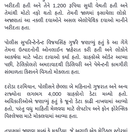
ખરીદતી હતી અને તેને 1,200 રૂપિયા સુધી વેચતી હતી અને
તેમાંથી મોટો નફો થતો હતો. તેમની જાળમાં ફસાયેલા લોકો
અજાણતાં આ નકલી દવાઓને અસલ એલોપેથિક દવાઓ માનીને
ખરીદતા હતા.
પોલીસ સુપરિન્ટેન્ડેન્ટ વિજયસિંહ ગુર્જરે જણાવ્યું હતું કે આ ગેંગે
તેમના ઉત્પાદનોની ઓનલાઈન જાહેરાત કરી હતી અને લોકોને
આકર્ષવા માટે ખોટા દાવાઓ કર્યા હતો. ગ્રાહકોએ ઓર્ડર આપ્યા
પછી, ટેલિકોલરો અમદાવાદથી ડિલિવરી અને પેમેન્ટની કામગીરી
સંભાળતા કિશનને વિગતો મોકલતા હતા.
દરોડા દરમિયાન, પોલીસને છેલ્લા બે મહિનાનો ગુજરાત અને અન્ય
રાજ્યોના લગભગ 4,000 ગ્રાહકોનો ડેટા મળ્યો હતો.
અધિકારીઓએ જણાવ્યું હતું કે જૂનો ડેટા કાઢી નાખવામાં આવ્યો
હતો, પરંતુ વધુ માહિતી મેળવવા માટે લેપટોપ અને ફોન ફોરેન્સિક
વિશ્લેષણ માટે મોકલવામાં આવ્યા હતા.
તપાસમાં જાણવા મળ્યું કે મકડિયા, જે અગાઉ એક મેડિકલ સ્ટોરમાં