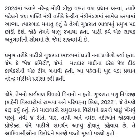
2024માં જ્યારે નરેન્દ્ર મોદી ત્રીજી વખત વડા પ્રધાન બન્યા, ત્યારે
પટેલને જળ શક્તિ મંત્રી તરીકે કેન્દ્રીય મંત્રીમંડળમાં સામેલ કરવામાં
આવ્યા. ત્યારબાદ મનાતુ હતું કે તેઓ ગુજરાત ભાજપનું પ્રમુખ પદ
છોડી દેશે. જોકે તેમને ચાલુ રખાયા હતા. પાર્ટી હવે એક લાયક
અનુગામીની શોધમાં છે, જેમાં રાજ્યમંત્રી છે.
પ્રમુખ તરીકે પાટીલે ગુજરાત ભાજપમાં ઘણી નના પ્રયોગો કર્યા હતા.
જેમ કે "પેજ કમિટી", જેમાં મતદાર યાદીના દરેક પેજ દીઠ
કાર્યકરોની એક ટીમ બનાવી હતી. આ પહેલની ખુદ વડા પ્રધાન
નરેન્દ્ર મોદીએ પ્રશંસા કરી હતી.
જોકે, તેમનો કાર્યકાળ વિવાદો વિનાનો ન હતો. ગુજરાત પશુ નિયંત્રણ
(શહેરી વિસ્તારોમાં રાખવા અને પરિવહન) બિલ, 2022", જે તેમણે
શરૂ કર્યું હતું, તેને માલધારી સમુદાયના વિરોધને કારણે પાછું ખેંચવું
પડ્યું. તેવી જ રીતે, પાર, તાપી અને નર્મદા નદીઓને જોડવાનો
પ્રોજેક્ટ, જેને પાટીલે સમર્થન આપ્યું હોવાનું કહેવાય છે, તે
આદિવાસીઓના વિરોધને કારણે પડતો મૂકવો પડ્યો હતો.