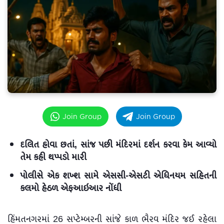
Join Group
Join Group
દલિત હોવા છતાં, સાંજ પછી મંદિરમાં દર્શન કરવા કેમ આવ્યો
તેમ કહી થપ્પડો મારી
પોલીસે એક શખ્શ સામે એસસી-એસટી એધિનયમ સહિતની
કલમો હેઠળ એફઆઇઆર નોંધી
હિંમતનગરમાં 26 સપ્ટેમ્બરની સાંજે કાળ ભૈરવ મંદિર જઈ રહેલા