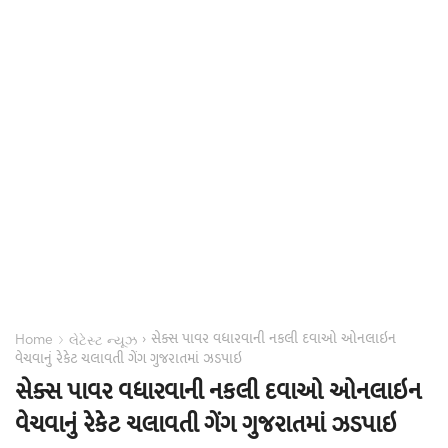
સેક્સ પાવર વધારવાની નકલી દવાઓ ઓનલાઇન
›
›
Home
લેટેસ્ટ ન્યૂઝ
વેચવાનું રેકેટ ચલાવતી ગેંગ ગુજરાતમાં ઝડપાઇ
સેક્સ પાવર વધારવાની નકલી દવાઓ ઓનલાઇન
વેચવાનું રેકેટ ચલાવતી ગેંગ ગુજરાતમાં ઝડપાઇ