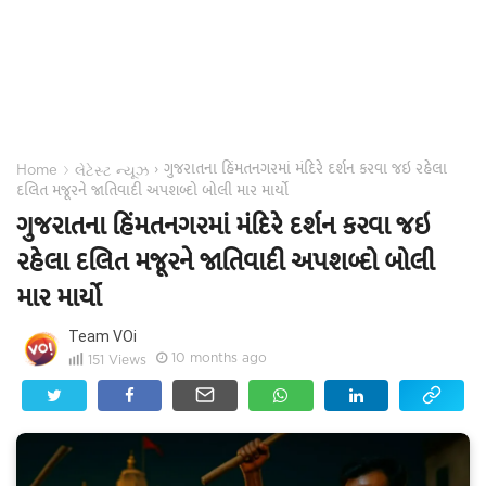
ગુજરાતના હિંમતનગરમાં મંદિરે દર્શન કરવા જઇ રહેલા
›
›
Home
લેટેસ્ટ ન્યૂઝ
દલિત મજૂરને જાતિવાદી અપશબ્દો બોલી માર માર્યો
ગુજરાતના હિંમતનગરમાં મંદિરે દર્શન કરવા જઇ
રહેલા દલિત મજૂરને જાતિવાદી અપશબ્દો બોલી
માર માર્યો
Team VOi
10 months ago
151
Views