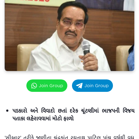
Join Group
Join Group
પડકારો અને વિવાદો છતાં દરેક ચૂંટણીમાં ભાજપની વિજય
પતાકા લહેરાવવામાં મોટો ફાળો
'સીઆર' તરીકે જાણીતા ચંદ્રકાંત રઘુનાથ પાટિલ પાંચ વર્ષથી વધુ