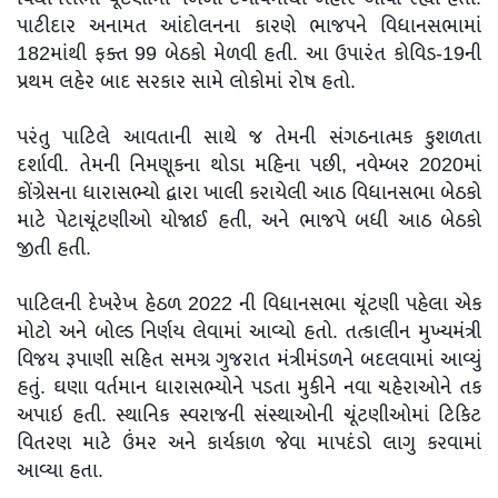
પાટીદાર અનામત આંદોલનના કારણે ભાજપને વિધાનસભામાં
182માંથી ફક્ત 99 બેઠકો મેળવી હતી. આ ઉપારંત કોવિડ-19ની
પ્રથમ લહેર બાદ સરકાર સામે લોકોમાં રોષ હતો.
પરંતુ પાટિલે આવતાની સાથે જ તેમની સંગઠનાત્મક કુશળતા
દર્શાવી. તેમની નિમણૂકના થોડા મહિના પછી, નવેમ્બર 2020માં
કોંગ્રેસના ધારાસભ્યો દ્વારા ખાલી કરાયેલી આઠ વિધાનસભા બેઠકો
માટે પેટાચૂંટણીઓ યોજાઈ હતી, અને ભાજપે બધી આઠ બેઠકો
જીતી હતી.
પાટિલની દેખરેખ હેઠળ 2022 ની વિધાનસભા ચૂંટણી પહેલા એક
મોટો અને બોલ્ડ નિર્ણય લેવામાં આવ્યો હતો. તત્કાલીન મુખ્યમંત્રી
વિજય રૂપાણી સહિત સમગ્ર ગુજરાત મંત્રીમંડળને બદલવામાં આવ્યું
હતું. ઘણા વર્તમાન ધારાસભ્યોને પડતા મુકીને નવા ચહેરાઓને તક
અપાઇ હતી. સ્થાનિક સ્વરાજની સંસ્થાઓની ચૂંટણીઓમાં ટિકિટ
વિતરણ માટે ઉંમર અને કાર્યકાળ જેવા માપદંડો લાગુ કરવામાં
આવ્યા હતા.