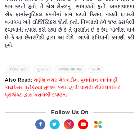
કામ કરતો હતો, તે કોલ સેન્ટરનું સંભાળતો હતો. અમદાવાદમાં
એક ફાર્માસ્યુટિકલ કંપનીમાં કામ કરતો કિશન, નકલી દવાઓ
બનાવવા અને લોજિસ્ટિક્સ જોતો હતો. નિષ્ણાતો હવે જપ્ત કરાયેલી
દવાઓની તપાસ કરી રહ્યા છે કે તે સુરક્ષિત છે કે કેમ. પોલીસ માને
છે કે આ છેતરપિંડી દ્વારા આ ગેંગે લાખો રૂપિયાની કમાણી કરી
હશે.
લેટેસ્ટ ન્યૂઝ
ગુજરાત
રાજકોટ સમાચાર
ક્રાઇમ
Also Read:
ગણેશ નગર-મેઘવાડીમાં પુનર્વસન કાર્યવાહી
કાયદેસર પ્રક્રિયા મુજબ કરાઇ હતી: ધારાવી રીડેવલપમેન્ટ
પ્રોજેક્ટ દ્વારા કરાયેલી સ્પષ્ટતા
Follow Us On