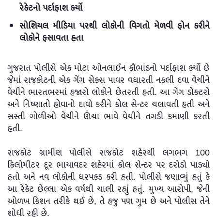
રેકેટનો પર્દાફાશ કર્યો
સોશિયલ મીડિયા પરથી લોકોની વિગતો મેળવી ફોન કરીને
લોકોને ફસાવતા હતા
ગુજરાત પોલીસે એક મોટા ઓનલાઈન કૌભાંડનો પર્દાફાશ કર્યો છે
જેમાં રાજકોટની એક ગેંગ સેક્સ પાવર વધારતી નકલી દવા વેચીને
વેચીને ભારતભરમાં હજારો લોકોને છેતરતી હતી. આ ગેંગ ડોક્ટરો
અને નિષ્ણાતો હોવાનો દાવો કરીને કોલ સેન્ટર ચલાવતી હતી અને
સસ્તી ગોળીઓ વેચીને ઊંચા ભાવે વેચીને તગડી કમાણી કરતી
હતી.
રાજકોટ ગ્રામીણ પોલીસે રાજકોટ શહેરથી લગભગ 100
કિલોમીટર દૂર ભાયાવદર શહેરમાં કોલ સેન્ટર પર દરોડો પાડ્યો
હતો અને નવ લોકોની ધરપકડ કરી હતી. પોલીસે જણાવ્યું હતું કે
આ રેકેટ છેલ્લા એક વર્ષથી ચાલી રહ્યું હતું. મુખ્ય આરોપી, જેની
ઓળખ કિશન તરીકે થઈ છે, તે હજુ પણ ગુમ છે અને પોલીસ તેને
શોધી રહી છે.