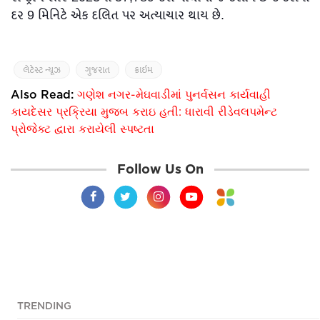
દર 9 મિનિટે એક દલિત પર અત્યાચાર થાય છે.
લેટેસ્ટ ન્યૂઝ
ગુજરાત
ક્રાઇમ
Also Read:
ગણેશ નગર-મેઘવાડીમાં પુનર્વસન કાર્યવાહી
કાયદેસર પ્રક્રિયા મુજબ કરાઇ હતી: ધારાવી રીડેવલપમેન્ટ
પ્રોજેક્ટ દ્વારા કરાયેલી સ્પષ્ટતા
Follow Us On
TRENDING