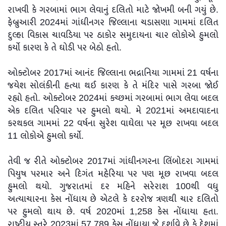
રાખવી કે ગરબામાં ભાગ લેવાનું દલિતો માટે જોખમી બની ગયું છે.
ફેબ્રુઆરી 2024માં ગાંધીનગર જિલ્લાના ચડાસણા ગામમાં દલિત
દુલ્હા વિકાસ ચાવડિયા પર ઠાકોર સમુદાયના ચાર લોકોએ હુમલો
કર્યો કારણ કે તે ઘોડી પર બેઠો હતો.
ઓક્ટોબર 2017માં આનંદ જિલ્લાના ભદ્રાનિયા ગામમાં 21 વર્ષના
જયેશ સોલંકીની હત્યા થઈ કારણ કે તે મંદિર પાસે ગરબા જોઈ
રહ્યો હતો. ઓક્ટોબર 2024માં કચ્છમાં ગરબામાં ભાગ લેવા બદલ
એક દલિત પરિવાર પર હુમલો થયો. મે 2021માં અમદાવાદના
કરથકલ ગામમાં 22 વર્ષના સુરેશ વાઘેલા પર મૂછ રાખવા બદલ
11 લોકોએ હુમલો કર્યો.
તેવી જ રીતે ઓક્ટોબર 2017માં ગાંધીનગરના લિંબોદરા ગામમાં
પિયુષ પરમાર અને દિગંત મહેરિયા પર પણ મૂછ રાખવા બદલ
હુમલો થયો. ગુજરાતમાં દર મહિને સરેરાશ 100થી વધુ
અત્યાચારના કેસ નોંધાય છે એટલે કે દરરોજ ત્રણથી ચાર દલિતો
પર હુમલો થાય છે. વર્ષ 2020માં 1,258 કેસ નોંધાયા હતા.
રાષ્ટ્રીય સ્તરે 2023માં 57,789 કેસ નોંધાયા જે દર્શાવે છે કે દેશમાં