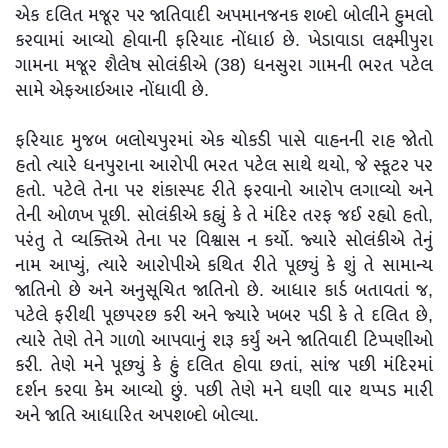
એક દલિત મજૂર પર જાતિવાદી અપમાનજનક શબ્દો બોલીને હુમલો
કરવામાં આવ્યો હોવાની ફરિયાદ નોંધાઇ છે. ખેડાવાડા લક્ષ્મીપુરા
ગામના મજૂર શૈલેષ સોલંકીએ (38) ધનસુરા ગામની ભરત પટેલ
સામે એફઆઇઆર નોંધાવી છે.
ફરિયાદ મુજબ બલોચપુરમાં એક ચોકડી પાસે વાહનની રાહ જોતો
હતો ત્યારે ધનપુરાના આરોપી ભરત પટેલ સાથે થયો, જે સ્કૂટર પર
હતો. પટેલે તેના પર શંકાસ્પદ રીતે ફરવાનો આરોપ લગાવ્યો અને
તેની ઓળખ પૂછી. સોલંકીએ કહ્યું કે તે મંદિર તરફ જઈ રહ્યો હતો,
પરંતુ તે વ્યક્તિએ તેના પર વિશ્વાસ ન કર્યો. જ્યારે સોલંકીએ તેનું
નામ આપ્યું, ત્યારે આરોપીએ કથિત રીતે પૂછ્યું કે શું તે સામાન્ય
જાતિનો છે અને અનુસૂચિત જાતિનો છે. આધાર કાર્ડ બતાવતાં જ,
પટેલે ફરીથી પૂછપરછ કરી અને જ્યારે ખબર પડી કે તે દલિત છે,
ત્યારે તેણે તેને ગાળો આપવાનું શરૂ કર્યું અને જાતિવાદી ટિપ્પણીઓ
કરી. તેણે મને પૂછ્યું કે હું દલિત હોવા છતાં, સાંજ પછી મંદિરમાં
દર્શન કરવા કેમ આવ્યો છું. પછી તેણે મને ઘણી વાર થપ્પડ મારી
અને જાતિ આધારિત અપશબ્દો બોલ્યા.