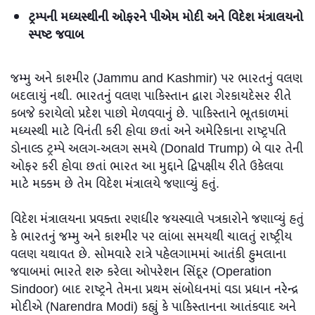
ટ્રમ્પની મધ્યસ્થીની ઓફરને પીએમ મોદી અને વિદેશ મંત્રાલયનો
સ્પષ્ટ જવાબ
જમ્મુ અને કાશ્મીર (Jammu and Kashmir) પર ભારતનું વલણ
બદલાયું નથી. ભારતનું વલણ પાકિસ્તાન દ્વારા ગેરકાયદેસર રીતે
કબજે કરાયેલો પ્રદેશ પાછો મેળવવાનું છે. પાકિસ્તાને ભૂતકાળમાં
મધ્યસ્થી માટે વિનંતી કરી હોવા છતાં અને અમેરિકાના રાષ્ટ્રપતિ
ડોનાલ્ડ ટ્રમ્પે અલગ-અલગ સમયે (Donald Trump) બે વાર તેની
ઓફર કરી હોવા છતાં ભારત આ મુદ્દાને દ્વિપક્ષીય રીતે ઉકેલવા
માટે મક્કમ છે તેમ વિદેશ મંત્રાલયે જણાવ્યું હતું.
વિદેશ મંત્રાલયના પ્રવક્તા રણધીર જયસ્વાલે પત્રકારોને જણાવ્યું હતું
કે ભારતનું જમ્મુ અને કાશ્મીર પર લાંબા સમયથી ચાલતું રાષ્ટ્રીય
વલણ યથાવત છે. સોમવારે રાત્રે પહેલગામમાં આતંકી હુમલાના
જવાબમાં ભારતે શરુ કરેલા ઓપરેશન સિંદૂર (Operation
Sindoor) બાદ રાષ્ટ્રને તેમના પ્રથમ સંબોધનમાં વડા પ્રધાન નરેન્દ્ર
મોદીએ (Narendra Modi) કહ્યું કે પાકિસ્તાનના આતંકવાદ અને