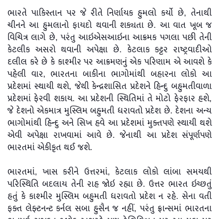
ભારતે પાકિસ્તાન પર જે રીતે નિર્ણાયક હુમલો કર્યો છે, તેનાથી
ચીનને આ હુમલાનો ફાયદો થવાની શક્યતા છે. આ વાત ખૂબ જ
વિચિત્ર લાગે છે, પરંતુ આઇએસઆઇના આક્રમક પગલા પછી તેની
કેટલીક અસરો થવાની અપેક્ષા છે. કેટલાક કટ્ટર રાષ્ટ્રવાદીઓ
દલીલ કરે છે કે કાશ્મીર પર આક્રમણનું એક પરિણામ એ આવશે કે
પહેલી વાર, ભારતના બાકીના ભાગોમાંથી બહારના લોકો આ
પ્રદેશમાં સ્થાયી થશે, જેથી કેન્દ્રશાસિત પ્રદેશને હિન્દુ બહુમતીવાળા
પ્રદેશમાં ફેરવી શકાય. આ પ્રદેશની સ્થિતિમાં તે મોટો ફેરફાર હશે,
જે દેશનો એકમાત્ર મુસ્લિમ બહુમતી ધરાવતો પ્રદેશ છે. દેશના અન્ય
ભાગોમાંથી હિન્દુ અને સિખ હવે આ પ્રદેશમાં મુક્તપણે સ્થાયી થશે
એવી અપેક્ષા રાખવામાં આવે છે. જેનાથી આ પ્રદેશ સંપૂર્ણપણે
ભારતમાં એકીકૃત થઈ જશે.
ભારતમાં, ખાસ કરીને ઉત્તરમાં, કેટલાક લોકો લાંબા સમયથી
પરિસ્થિતિ બદલાય તેની રાહ જોઇ રહ્યા છે. ઉત્તર ભારત ઇચ્છતું
હતું કે કાશ્મીર મુસ્લિમ બહુમતી ધરાવતો પ્રદેશ ન રહે. સેના વતી
ફક્ત લેફ્ટનન્ટ કર્નલ સબા હુસૈન જ નહીં, પરંતુ ફ્રાન્સમાં ભારતના