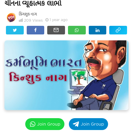
ચીનના વ્યૂહાત્મક લાભો
કિંગશુક નાગ
1 year ago
209
Views
Join Group
Join Group