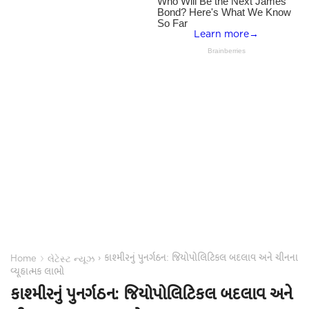
કાશ્મીરનું પુનર્ગઠન: જિયોપોલિટિકલ બદલાવ અને ચીનના
›
›
Home
લેટેસ્ટ ન્યૂઝ
વ્યૂહાત્મક લાભો
કાશ્મીરનું પુનર્ગઠન: જિયોપોલિટિકલ બદલાવ અને