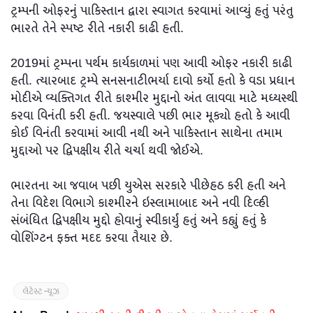
ટ્રમ્પની ઓફરનું પાકિસ્તાન દ્વારા સ્વાગત કરવામાં આવ્યું હતું પરંતુ
ભારતે તેને સ્પષ્ટ રીતે નકારી કાઢી હતી.
2019માં ટ્રમ્પના પર્થમ કાર્યકાળમાં પણ આવી ઓફર નકારી કાઢી
હતી. ત્યારબાદ ટ્રમ્પે સનસનાટીભર્યા દાવો કર્યો હતો કે વડા પ્રધાન
મોદીએ વ્યક્તિગત રીતે કાશ્મીર મુદ્દાનો અંત લાવવા માટે મધ્યસ્થી
કરવા વિનંતી કરી હતી. જયસ્વાલે પછી ભાર મૂક્યો હતો કે આવી
કોઈ વિનંતી કરવામાં આવી નથી અને પાકિસ્તાન સાથેના તમામ
મુદ્દાઓ પર દ્વિપક્ષીય રીતે ચર્ચા થવી જોઈએ.
ભારતના આ જવાબ પછી યુએસ સરકારે પીછેહઠ કરી હતી અને
તેના વિદેશ વિભાગે કાશ્મીરને ઇસ્લામાબાદ અને નવી દિલ્હી
સંબંધિત દ્વિપક્ષીય મુદ્દો હોવાનું સ્વીકાર્યું હતું અને કહ્યું હતું કે
વોશિંગ્ટન ફક્ત મદદ કરવા તૈયાર છે.
લેટેસ્ટ ન્યૂઝ