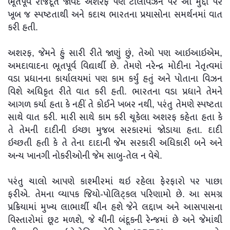
ભૂતપૂર્વ રાજદૂત જાવેદ અશરફે પણ ટેલિવિઝન પર આ મુદ્દા પર
ખૂબ જ સ્પષ્ટતાથી અને કદાચ ભારતના પ્રયાસોના સમર્થનમાં વાત
કરી હતી.
અશરફ, જેમને હું સારી રીતે જાણું છું, તેઓ પણ આઇઆઇએમ,
અમદાવાદના ભૂતપૂર્વ વિદ્યાર્થી છે. તેમણે નરેન્દ્ર મોદીના નેતૃત્વમાં
વડા પ્રધાનના કાર્યાલયમાં પણ કામ કર્યું હતું અને પોતાના વિઝન
વિશે અધિકૃત રીતે વાત કરી હતી. ભારતના વડા પ્રધાને તેમને
આગળ કર્યા હતા કે નહીં તે કોઈને ખબર નથી, પરંતુ તેમણે સ્પષ્ટતા
સાથે વાત કરી. મારી સાથે કામ કરી ચૂકેલા અશરફ કહેતા હતા કે
તે તેમની દાદીની ઇચ્છા મુજબ સરકારમાં જોડાયા હતા. દાદી
ઇચ્છતી હતી કે તે તેના દાદાની જેમ સરકારી અધિકારી બને અને
અન્ય ખાનગી નોકરીઓની જેમ સાબુ-તેલ ન વેચે.
પરંતુ ચાલો આપણે કાશ્મીરમાં થઇ રહેલા ફેરફારો પર પાછા
ફરીએ. તેમના વ્યાપક જિયો-પોલિટ્કલ પરિણામો છે. આ સમગ્ર
પ્રક્રિયામાં મુખ્ય લાભાર્થી ચીન હશે જેને લદ્દાખ અને આસપાસના
વિસ્તારોમાં છૂટ મળશે, જે ચીની બંદૂકની રેન્જમાં છે અને જેમાંથી