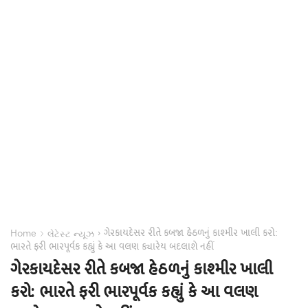
ગેરકાયદેસર રીતે કબજા હેઠળનું કાશ્મીર ખાલી કરો:
›
›
Home
લેટેસ્ટ ન્યૂઝ
ભારતે ફરી ભારપૂર્વક કહ્યું કે આ વલણ ક્યારેય બદલાશે નહીં
ગેરકાયદેસર રીતે કબજા હેઠળનું કાશ્મીર ખાલી
કરો: ભારતે ફરી ભારપૂર્વક કહ્યું કે આ વલણ