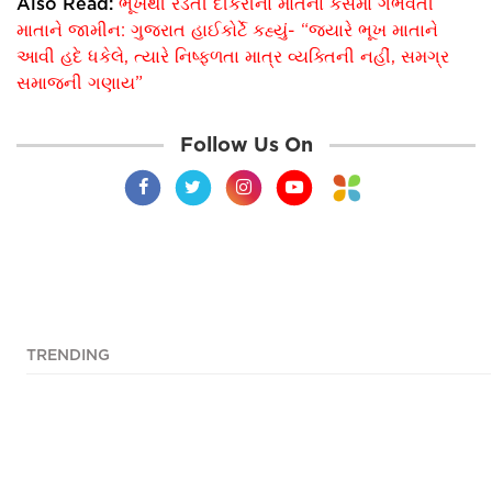
Also Read:
ભૂખથી રડતી દીકરીના મોતના કેસમાં ગર્ભવતી
માતાને જામીન: ગુજરાત હાઈકોર્ટે કહ્યું- “જ્યારે ભૂખ માતાને
આવી હદે ધકેલે, ત્યારે નિષ્ફળતા માત્ર વ્યક્તિની નહીં, સમગ્ર
સમાજની ગણાય”
Follow Us On
TRENDING