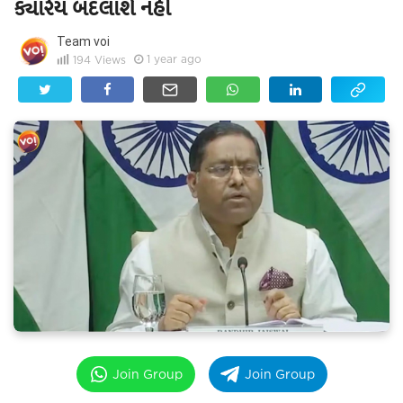
ક્યારેય બદલાશે નહીં
Team voi
1 year ago
194
Views
Join Group
Join Group