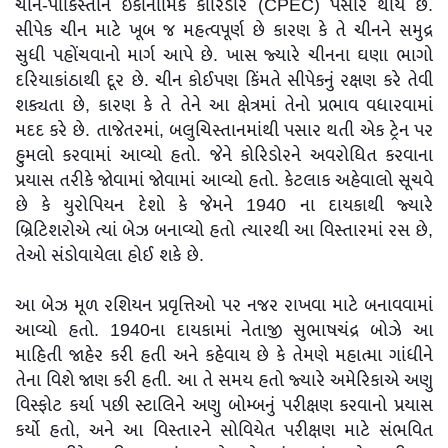
ચીન-પાકિસ્તાન ઇકોનોમિક કોરિડોર (CPEC) પસાર થાય છે.
સીપેક ચીન માટે ખૂબ જ મહત્વપૂર્ણ છે કારણ કે તે ચીનને સમુદ્ર
સુધી પહોંચવાનો માર્ગ આપે છે. ખાસ જ્યારે ચીનના ઘણા ભાગો
દરિયાકાંઠાથી દૂર છે. ચીન કોઈપણ કિંમતે સીપેકનું રક્ષણ કરે તેવી
શક્યતા છે, કારણ કે તે તેને આ ક્ષેત્રમાં તેનો પ્રભાવ વધારવામાં
મદદ કરે છે. તાજેતરમાં, બલુચિસ્તાનમાંથી પસાર થતી એક ટ્રેન પર
હુમલો કરવામાં આવ્યો હતો. જેને કોરિડોરને અવરોધિત કરવાના
પ્રયાસ તરીકે જોવામાં જોવામાં આવ્યો હતો. કેટલાક અહેવાલો સૂચવે
છે કે યુરોપિયન દેશો કે જેમને 1940 ના દાયકાથી જ્યારે
બ્રિટિશરોએ ત્યાં બેઝ બનાવ્યો હતો ત્યારથી આ વિસ્તારમાં રસ છે,
તેઓ સંડોવાયેલા હોઈ શકે છે.
આ બેઝ મૂળ રશિયન પ્રવૃત્તિઓ પર નજર રાખવા માટે બનાવવામાં
આવ્યો હતો. 1940ના દાયકામાં નેતાજી સુભાષચંદ્ર બોઝે આ
માહિતી જાહેર કરી હતી અને કહેવાય છે કે તેમણે મહાત્મા ગાંધીને
તેના વિશે જાણ કરી હતી. આ તે સમય હતો જ્યારે અમેરિકાએ અણુ
વિસ્ફોટ કર્યા પછી સ્ટાલિને અણુ બોમ્બનું પરીક્ષણ કરવાનો પ્રયાસ
કર્યો હતો, અને આ વિસ્તારને સોવિયેત પરીક્ષણ માટે સંભવિત