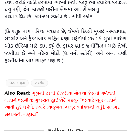
સ્થળ તરીકે નક્કી કરવામાં આવ્યો હતો. પરંતુ ત્યાં ક્યારેય પરીક્ષણ
થયું નહીં, જેના કારણો પછીના લેખમાં આવરી લઇશું.
તથ્યો પવિત્ર છે, કોમેન્ટેસ સ્વતંત્ર છે - સીપી સ્કોટ
(કિંગશુક નાગ વરિષ્ઠ પત્રકાર છે, જેમણે દિલ્હી મુંબઈ અમદાવાદ,
બેંગ્લોર અને હૈદરાબાદ સહિત ઘણા શહેરોમાં 25 વર્ષ સુધી ટાઇમ્સ
ઓફ ઇન્ડિયા માટે કામ કર્યું છે. ફાયર બ્રાન્ડ જર્નાલિઝમ માટે તેઓ
જાણીતા છે અને નરેન્દ્ર મોદી (ધ નમો સ્ટોરી) અને અન્ય ઘણી
હસ્તીઓના બાયોગ્રાફર પણ છે.)
લેટેસ્ટ ન્યૂઝ
રાષ્ટ્રીય
Also Read:
ભૂખથી રડતી દીકરીના મોતના કેસમાં ગર્ભવતી
માતાને જામીન: ગુજરાત હાઈકોર્ટે કહ્યું- “જ્યારે ભૂખ માતાને
આવી હદે ધકેલે, ત્યારે નિષ્ફળતા માત્ર વ્યક્તિની નહીં, સમગ્ર
સમાજની ગણાય”
Follow Us On