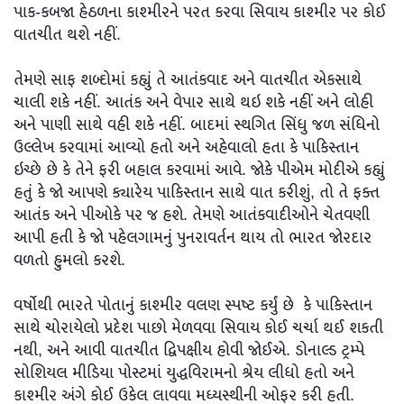
પાક-કબજા હેઠળના કાશ્મીરને પરત કરવા સિવાય કાશ્મીર પર કોઈ
વાતચીત થશે નહીં.
તેમણે સાફ શબ્દોમાં કહ્યું તે આતંકવાદ અને વાતચીત એકસાથે
ચાલી શકે નહીં. આતંક અને વેપાર સાથે થઇ શકે નહીં અને લોહી
અને પાણી સાથે વહી શકે નહીં. બાદમાં સ્થગિત સિંધુ જળ સંધિનો
ઉલ્લેખ કરવામાં આવ્યો હતો અને અહેવાલો હતા કે પાકિસ્તાન
ઇચ્છે છે કે તેને ફરી બહાલ કરવામાં આવે. જોકે પીએમ મોદીએ કહ્યું
હતું કે જો આપણે ક્યારેય પાકિસ્તાન સાથે વાત કરીશું, તો તે ફક્ત
આતંક અને પીઓકે પર જ હશે. તેમણે આતંકવાદીઓને ચેતવણી
આપી હતી કે જો પહેલગામનું પુનરાવર્તન થાય તો ભારત જોરદાર
વળતો હુમલો કરશે.
વર્ષોથી ભારતે પોતાનું કાશ્મીર વલણ સ્પષ્ટ કર્યું છે કે પાકિસ્તાન
સાથે ચોરાયેલો પ્રદેશ પાછો મેળવવા સિવાય કોઈ ચર્ચા થઈ શકતી
નથી, અને આવી વાતચીત દ્વિપક્ષીય હોવી જોઈએ. ડોનાલ્ડ ટ્રમ્પે
સોશિયલ મીડિયા પોસ્ટમાં યુદ્ધવિરામનો શ્રેય લીધો હતો અને
કાશ્મીર અંગે કોઈ ઉકેલ લાવવા મધ્યસ્થીની ઓફર કરી હતી.