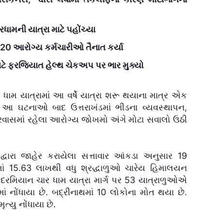
ામની યાત્રા માટે પહોંચ્યા
820 આરોગ્ય કર્મચારીઓ તૈનાત કર્યા
માટે ફરજિયાત હેલ્થ ચેકઅપ પર ભાર મુક્યો
 ધામ યાત્રામાં આ વર્ષે યાત્રા શરૂ થયાના માત્ર એક
 આ ઘટનાઓ બાદ ઉત્તરાખંડમાં ભીડના વ્યવસ્થાપન,
્રવાસમાં રહેલા આરોગ્ય જોખમો અંગે મોટા સવાલો ઉઠી
દ્વારા જાહેર કરાયેલા સત્તાવાર આંકડા અનુસાર 19
માં 15.63 લાખથી વધુ શ્રદ્ધાળુઓ ચારેય હિમાલયન
 દરમિયાન ચાર ધામ યાત્રા માર્ગ પર 53 યાત્રાળુઓએ
ાં નોંધાયા છે. બદ્રીનાથમાં 10 લોકોના મોત થયા છે.
ત્યુ નોંધાયા છે.