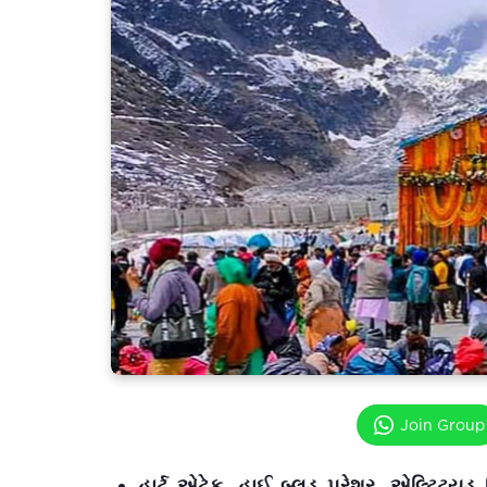
Join Group
હાર્ટ એટેક, હાઈ બ્લડ પ્રેશર, એલ્ટિટ્યુ