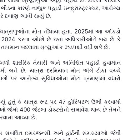
ી લાખો શ્રદ્ધાળુઓ અહીં પહોંચે છે. છેલ્લાં કેટલાક
ી ભીડના કારણે નાજુક પહાડી ઇન્ફ્રાસ્ટ્રક્ચર, આરોગ્ય
રે દબાણ આવી રહ્યું છે.
ાત્રાળુઓના મોત નોંધાયા હતા. 2025માં આ આંકડો
ડો 2024 કરતા ઓછો છે છતાં અધિકારીઓને ભય છે કે
તાપમાન બદલાતા મૃત્યુઆંક ઝડપથી વધી શકે છે.
ી, નબળી શારીરિક તૈયારી અને અનિશ્ચિત પહાડી હવામાન
ી બને છે. યાત્રા દરમિયાન મોત અંગે ટીકા વચ્ચે
ા માર્ગો પર આરોગ્ય સુવિધાઓમાં મોટા પ્રમાણમાં વધારો
ું હતું કે યાત્રા રૂટ પર 47 હોસ્પિટલ ઉભી કરવામાં
જેમાં 400 જેટલા ડોક્ટરોનો સમાવેશ થાય છે તેમને
વામાં આવ્યા છે.
ીસ સંબંધિત ઇમરજન્સી અને હાર્ટની સમસ્યાઓ જેવી