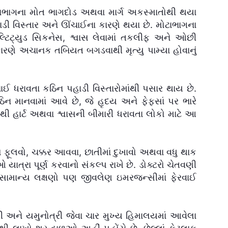
ભાગના મોત ભાગદોડ અથવા માર્ગ અકસ્માતોથી થયા
ડી વિસ્તાર અને ઊંચાઈના કારણે થયા છે. મોટાભાગના
લ્ટિટ્યુડ સિકનેસ, શ્વાસ લેવામાં તકલીફ અને ઓછી
ણે અચાનક તબિયત બગડવાથી મૃત્યુ પામ્યા હોવાનું
ચાઈ ધરાવતા કઠિન પહાડી વિસ્તારોમાંથી પસાર થાય છે.
િન માનવામાં આવે છે, જે હૃદય અને ફેફસાં પર ભારે
ાથી હાર્ટ અથવા શ્વાસની બીમારી ધરાવતા લોકો માટે આ
ાસ ફૂલવો, ચક્કર આવવા, છાતીમાં દુખાવો અથવા વધુ થાક
 યાત્રા પૂર્ણ કરવાનો સંકલ્પ રાખે છે. ડોક્ટરો ચેતવણી
સામાન્ય લક્ષણો પણ જીવલેણ ઇમરજન્સીમાં ફેરવાઈ
્રી અને યમુનોત્રી જેવા ચાર મુખ્ય હિમાલયમાં આવેલા