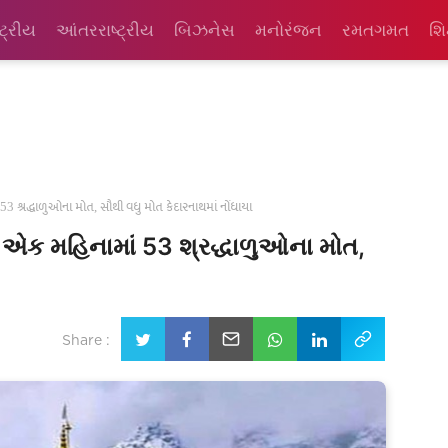
્ટ્રીય
આંતરરાષ્ટ્રીય
બિઝનેસ
મનોરંજન
રમતગમત
શિ
ં 53 શ્રદ્ધાળુઓના મોત, સૌથી વધુ મોત કેદારનાથમાં નોંધાયા
ત્ર એક મહિનામાં 53 શ્રદ્ધાળુઓના મોત,
Share :