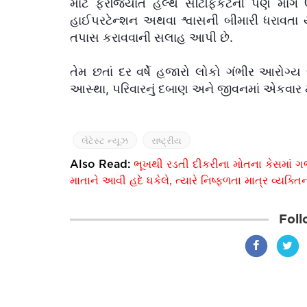
માટે ફરજિયાત હેલ્થ સર્ટિફિકેટની પણ માં
હાઈપરટેન્શન અથવા શ્વાસની બીમારી ધરાવતા યા
તપાસ કરાવવાની સલાહ આપી છે.
તેમ છતાં દર વર્ષે હજારો લોકો ગંભીર આરોગ્ય 
આસ્થા, પરિવારનું દબાણ અને જીવનમાં એકવાર મ
લેટેસ્ટ ન્યૂઝ
રાષ્ટ્રીય
Also Read:
ભૂખથી રડતી દીકરીના મોતના કેસમાં ગર્ભ
માતાને આવી હદે ધકેલે, ત્યારે નિષ્ફળતા માત્ર વ્યક
Foll