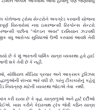
લ ટીમોને તાલીમ આપવામાં આવી હોવાનું પણ જણાવાયું
લ કોલેજના ટ્રોમા સેન્ટરોને અપગ્રેડ કરવાની યોજના
ૂર્ણ વિસ્તારોમાં નવા ઇમરજન્સી રિસ્પોન્સ સેન્ટરો
મરજન્સી પછીના “ગોલ્ડન અવર” દરમિયાન ઝડપથી
જીક વધુ આરોગ્ય સુવિધાઓ ઉભી કરવામાં આવશે તેવી
છે કે શું ભારતની ધાર્મિક યાત્રા વ્યવસ્થા હવે હાઈ
ળી શકે તેવી છે કે નહીં.
 સેવાઓ, સોશિયલ મીડિયા પ્રચાર અને આક્રમક ટુરિઝમ
ધાળુઓની સંખ્યા ભારે વધી છે. પરંતુ ટીકાકારોનું કહેવું
ભીડ નિયંત્રણ માટેની વ્યવસ્થા જોઇએ તેવા નથી.
ંગ કરી રહ્યા છે કે વૃદ્ધ યાત્રાળુઓ અને હાર્ટ દર્દીઓ
જોઈએ. ખાસ કરીને કેદારનાથ ટ્રેક જેવી કઠિન યાત્રા