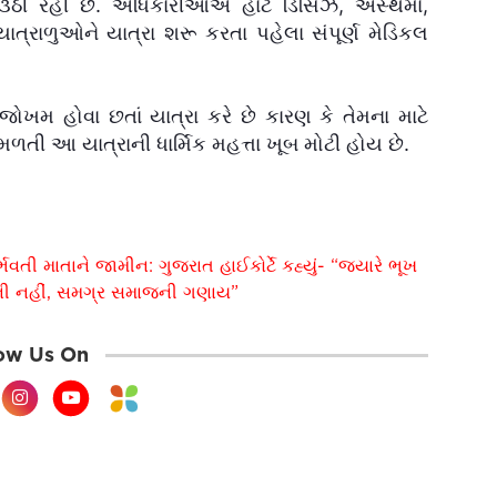
ગ ઉઠી રહી છે. અધિકારીઓએ હાર્ટ ડિસિઝ, અસ્થમા,
ત્રાળુઓને યાત્રા શરૂ કરતા પહેલા સંપૂર્ણ મેડિકલ
જોખમ હોવા છતાં યાત્રા કરે છે કારણ કે તેમના માટે
ળતી આ યાત્રાની ધાર્મિક મહત્તા ખૂબ મોટી હોય છે.
વતી માતાને જામીન: ગુજરાત હાઈકોર્ટે કહ્યું- “જ્યારે ભૂખ
્તિની નહીં, સમગ્ર સમાજની ગણાય”
ow Us On