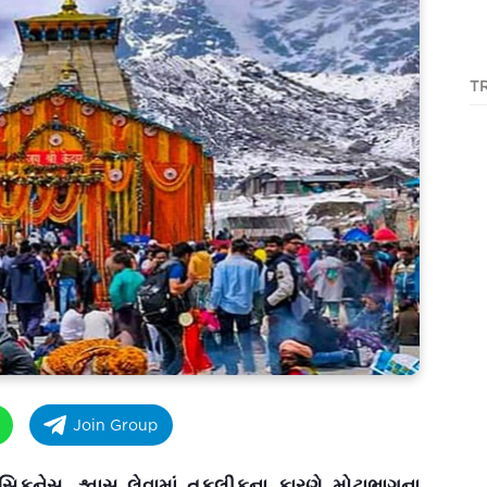
T
Join Group
ડ સિકનેસ, શ્વાસ લેવામાં તકલીફના કારણે મોટાભાગના