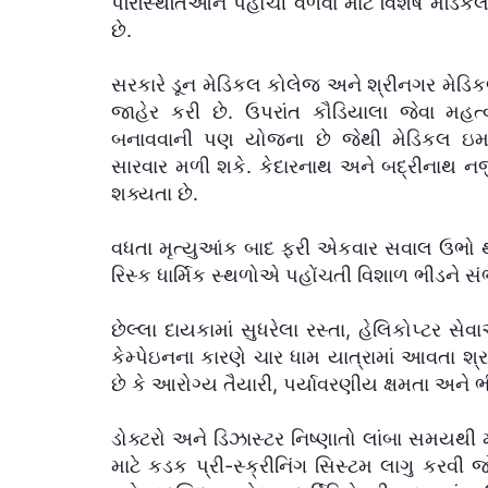
પરિસ્થિતિઓને પહોંચી વળવા માટે વિશેષ મેડિક
છે.
સરકારે ડૂન મેડિકલ કોલેજ અને શ્રીનગર મેડિક
જાહેર કરી છે. ઉપરાંત કૌડિયાલા જેવા મહત્વપ
બનાવવાની પણ યોજના છે જેથી મેડિકલ ઇ
સારવાર મળી શકે. કેદારનાથ અને બદ્રીનાથ ન
શક્યતા છે.
વધતા મૃત્યુઆંક બાદ ફરી એકવાર સવાલ ઉભો થયો 
રિસ્ક ધાર્મિક સ્થળોએ પહોંચતી વિશાળ ભીડને સંભા
છેલ્લા દાયકામાં સુધરેલા રસ્તા, હેલિકોપ્ટર
કેમ્પેઇનના કારણે ચાર ધામ યાત્રામાં આવતા શ્રદ્
છે કે આરોગ્ય તૈયારી, પર્યાવરણીય ક્ષમતા અને 
ડોક્ટરો અને ડિઝાસ્ટર નિષ્ણાતો લાંબા સમયથી મા
માટે કડક પ્રી-સ્ક્રીનિંગ સિસ્ટમ લાગુ કરવી 