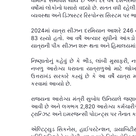
ધામોનો સમાવેશ થાય છે અને દર વર્ષે દેશભરમાંથ
વર્ષોમાં લોકોનો ધસારો વધ્યો છે. સતત વધી રહેલ
વ્યવસ્થા અને ડિઝાસ્ટર રિસ્પોન્સ સિસ્ટમ પર ભા
2024માં યાત્રા સીઝન દરમિયાન આશરે 246 ય
83 રહ્યો હતો. આ વર્ષે અત્યાર સુધીનો આંક
યાત્રાની પીક સીઝન શરૂ થતા અને હિમાલયમાં 
નિષ્ણાતોનું કહેવું છે કે ભીડ, લાંબી મુસાફર
નબળુ આરોગ્ય ધરાવતા યાત્રાળુઓ માટે જોખમ
ઉત્તરાખંડ સરકારે કહ્યું છે કે આ વર્ષે યાત્ર
કરવામાં આવ્યો છે.
રાજ્યના આરોગ્ય મંત્રી સુબોધ ઉનિયાલે જણાવ્ય
આવી છે અને લગભગ 2,820 આરોગ્ય કર્મચારીઓ 
ટ્રાન્ઝિટ અને ઇમરજન્સી પોઇન્ટ્સ પર તૈનાત કર
એલ્ટિટ્યુડ સિકનેસ, હાઈપરટેન્શન, ડાયાબિટ