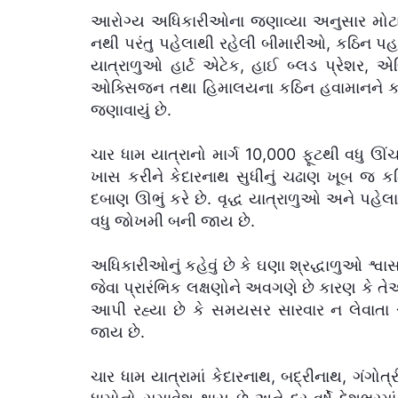
આરોગ્ય અધિકારીઓના જણાવ્યા અનુસાર મોટા
નથી પરંતુ પહેલાથી રહેલી બીમારીઓ, કઠિન પહા
યાત્રાળુઓ હાર્ટ એટેક, હાઈ બ્લડ પ્રેશર, એ
ઓક્સિજન તથા હિમાલયના કઠિન હવામાનને કાર
જણાવાયું છે.
ચાર ધામ યાત્રાનો માર્ગ 10,000 ફૂટથી વધુ ઊં
ખાસ કરીને કેદારનાથ સુધીનું ચઢાણ ખૂબ જ કઠ
દબાણ ઊભું કરે છે. વૃદ્ધ યાત્રાળુઓ અને પહેલ
વધુ જોખમી બની જાય છે.
અધિકારીઓનું કહેવું છે કે ઘણા શ્રદ્ધાળુઓ શ્વ
જેવા પ્રારંભિક લક્ષણોને અવગણે છે કારણ કે તેઓ
આપી રહ્યા છે કે સમયસર સારવાર ન લેવાતા 
જાય છે.
ચાર ધામ યાત્રામાં કેદારનાથ, બદ્રીનાથ, ગંગોત