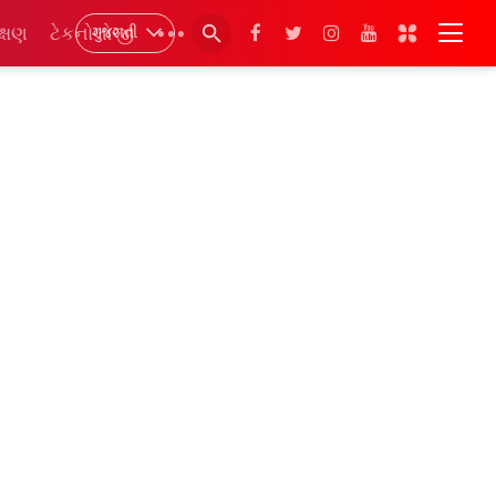
ગુજરાતી
ક્ષણ
ટેકનોલોજી
•••