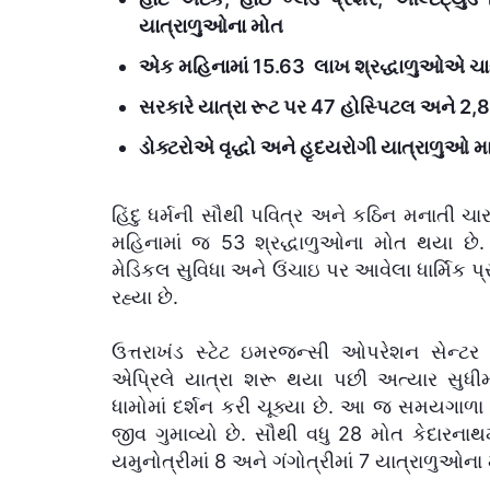
યાત્રાળુઓના મોત
એક મહિનામાં 15.63 લાખ શ્રદ્ધાળુઓએ ચારધ
સરકારે યાત્રા રૂટ પર 47 હોસ્પિટલ અને 2,
ડોક્ટરોએ વૃદ્ધો અને હૃદયરોગી યાત્રાળુઓ 
હિંદુ ધર્મની સૌથી પવિત્ર અને કઠિન મનાતી ચાર
મહિનામાં જ 53 શ્રદ્ધાળુઓના મોત થયા છે.
મેડિકલ સુવિધા અને ઉંચાઇ પર આવેલા ધાર્મિક પ
રહ્યા છે.
ઉત્તરાખંડ સ્ટેટ ઇમરજન્સી ઓપરેશન સેન્ટર 
એપ્રિલે યાત્રા શરૂ થયા પછી અત્યાર સુધી
ધામોમાં દર્શન કરી ચૂક્યા છે. આ જ સમયગાળા
જીવ ગુમાવ્યો છે. સૌથી વધુ 28 મોત કેદારનાથમ
યમુનોત્રીમાં 8 અને ગંગોત્રીમાં 7 યાત્રાળુઓના મૃ