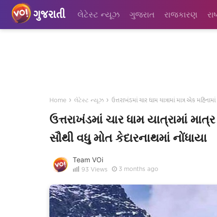
ગુજરાતી
લેટેસ્ટ ન્યૂઝ
ગુજરાત
રાજકારણ
રાષ
›
›
ઉત્તરાખંડમાં ચાર ધામ યાત્રામાં માત્ર એક મહિનામા
Home
લેટેસ્ટ ન્યૂઝ
ઉત્તરાખંડમાં ચાર ધામ યાત્રામાં મા
સૌથી વધુ મોત કેદારનાથમાં નોંધાયા
Team VOi
3 months ago
93
Views