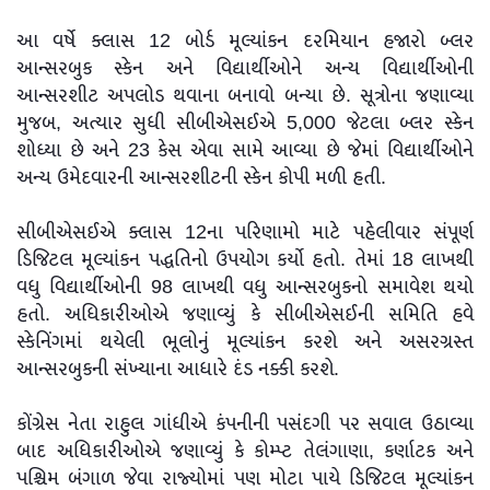
આ વર્ષે ક્લાસ 12 બોર્ડ મૂલ્યાંકન દરમિયાન હજારો બ્લર
આન્સરબુક સ્કેન અને વિદ્યાર્થીઓને અન્ય વિદ્યાર્થીઓની
આન્સરશીટ અપલોડ થવાના બનાવો બન્યા છે. સૂત્રોના જણાવ્યા
મુજબ, અત્યાર સુધી સીબીએસઈએ 5,000 જેટલા બ્લર સ્કેન
શોધ્યા છે અને 23 કેસ એવા સામે આવ્યા છે જેમાં વિદ્યાર્થીઓને
અન્ય ઉમેદવારની આન્સરશીટની સ્કેન કોપી મળી હતી.
સીબીએસઈએ ક્લાસ 12ના પરિણામો માટે પહેલીવાર સંપૂર્ણ
ડિજિટલ મૂલ્યાંકન પદ્ધતિનો ઉપયોગ કર્યો હતો. તેમાં 18 લાખથી
વધુ વિદ્યાર્થીઓની 98 લાખથી વધુ આન્સરબુકનો સમાવેશ થયો
હતો. અધિકારીઓએ જણાવ્યું કે સીબીએસઈની સમિતિ હવે
સ્કેનિંગમાં થયેલી ભૂલોનું મૂલ્યાંકન કરશે અને અસરગ્રસ્ત
આન્સરબુકની સંખ્યાના આધારે દંડ નક્કી કરશે.
કોંગ્રેસ નેતા રાહુલ ગાંધીએ કંપનીની પસંદગી પર સવાલ ઉઠાવ્યા
બાદ અધિકારીઓએ જણાવ્યું કે કોમ્પ્ટ તેલંગાણા, કર્ણાટક અને
પશ્ચિમ બંગાળ જેવા રાજ્યોમાં પણ મોટા પાયે ડિજિટલ મૂલ્યાંકન