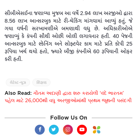
સીબીએસઈના જણાવ્યા મુજબ આ વર્ષે 2.94 લાખ અરજીઓ દ્વારા
8.56 લાખ આન્સરબુક માટે રી-ચેકિંગ માંગવામાં આવ્યું હતું, જે
ગયા વર્ષની સરખામણીએ બમણાથી વધુ છે. અધિકારીઓએ
જણાવ્યું કે કંપની સૌથી ઓછી બોલી લગાવનાર હતી. 40 પેજની
આન્સરબુક માટે સ્કેનિંગ અને સોફ્ટવેર કામ માટે પ્રતિ કોપી 25
રૂપિયા ખર્ચ થયો હતો, જ્યારે બીજી કંપનીએ 60 રૂપિયાની ઓફર
કરી હતી.
લેટેસ્ટ ન્યૂઝ
શિક્ષણ
Also Read:
ગૌતમ અદાણી દ્વારા શરુ કરાયેલી ‘વંદે ભારતમ’
પહેલ માટે 26,000થી વધુ અરજીઓમાંથી પ્રથમ જૂથની પસંદગી
Follow Us On