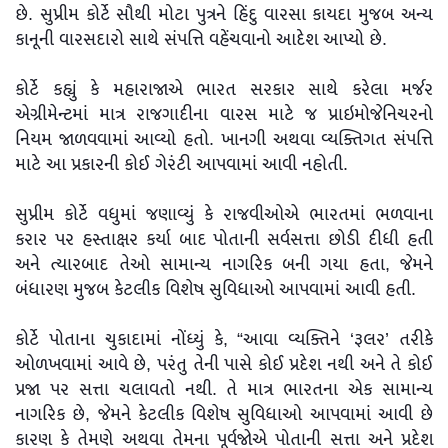
છે. સુપ્રીમ કોર્ટે સૌથી મોટા પુત્રને હિંદુ વારસા કાયદા મુજબ અન્ય
કાનૂની વારસદારો સાથે સંપત્તિ વહેંચવાનો આદેશ આપ્યો છે.
કોર્ટે કહ્યું કે મહારાજાએ ભારત સરકાર સાથે કરેલા મર્જર
એગ્રીમેન્ટમાં માત્ર રાજગાદીના વારસ માટે જ પ્રાઇમોજેનિચરનો
નિયમ જાળવવામાં આવ્યો હતો. ખાનગી અથવા વ્યક્તિગત સંપત્તિ
માટે આ પ્રકારની કોઈ ગેરંટી આપવામાં આવી નહોતી.
સુપ્રીમ કોર્ટે વધુમાં જણાવ્યું કે રાજવીઓએ ભારતમાં ભળવાના
કરાર પર હસ્તાક્ષર કર્યા બાદ પોતાની સર્વસત્તા છોડી દીધી હતી
અને ત્યારબાદ તેઓ સામાન્ય નાગરિક બની ગયા હતા, જેમને
બંધારણ મુજબ કેટલીક વિશેષ સુવિધાઓ આપવામાં આવી હતી.
કોર્ટે પોતાના ચુકાદામાં નોંધ્યું કે, “આવા વ્યક્તિને ‘રૂલર’ તરીકે
ઓળખવામાં આવે છે, પરંતુ તેની પાસે કોઈ પ્રદેશ નથી અને તે કોઈ
પ્રજા પર સત્તા ચલાવતો નથી. તે માત્ર ભારતના એક સામાન્ય
નાગરિક છે, જેમને કેટલીક વિશેષ સુવિધાઓ આપવામાં આવી છે
કારણ કે તેમણે અથવા તેમના પૂર્વજોએ પોતાની સત્તા અને પ્રદેશ