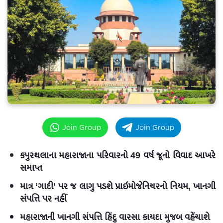
Join Group
Join Group
કપુરથલાના મહારાજાના પરિવારનો 49 વર્ષ જૂનો વિવાદ આખરે
સમાપ્ત
માત્ર ‘ગાદી’ પર જ લાગુ પડશે પ્રાઇમોજેનિચરનો નિયમ, ખાનગી
સંપત્તિ પર નહીં
મહારાજાની ખાનગી સંપત્તિ હિંદુ વારસા કાયદા મુજબ વહેંચાશે