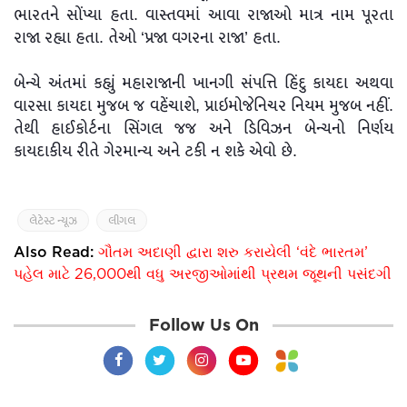
ભારતને સોંપ્યા હતા. વાસ્તવમાં આવા રાજાઓ માત્ર નામ પૂરતા
રાજા રહ્યા હતા. તેઓ ‘પ્રજા વગરના રાજા’ હતા.
બેન્ચે અંતમાં કહ્યું મહારાજાની ખાનગી સંપત્તિ હિંદુ કાયદા અથવા
વારસા કાયદા મુજબ જ વહેંચાશે, પ્રાઇમોજેનિચર નિયમ મુજબ નહીં.
તેથી હાઈકોર્ટના સિંગલ જજ અને ડિવિઝન બેન્ચનો નિર્ણય
કાયદાકીય રીતે ગેરમાન્ય અને ટકી ન શકે એવો છે.
લેટેસ્ટ ન્યૂઝ
લીગલ
Also Read:
ગૌતમ અદાણી દ્વારા શરુ કરાયેલી ‘વંદે ભારતમ’
પહેલ માટે 26,000થી વધુ અરજીઓમાંથી પ્રથમ જૂથની પસંદગી
Follow Us On