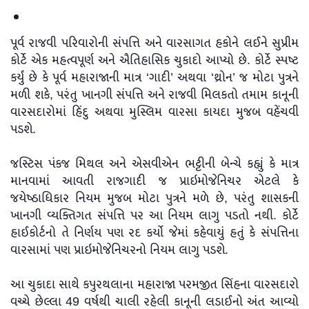
પૂર્વ રાજવી પરિવારોની સંપત્તિ અને વારસાગત હકોને લઈને સુપ્રીમ
કોર્ટે એક મહત્વપૂર્ણ અને ઐતિહાસિક ચુકાદો આપ્યો છે. કોર્ટે સ્પષ્ટ
કર્યું છે કે પૂર્વ મહારાજાની માત્ર ‘ગાદી’ અથવા ‘થ્રોન’ જ મોટા પુત્રને
મળી શકે, પરંતુ ખાનગી સંપત્તિ અને રાજવી મિલકતો તમામ કાનૂની
વારસદારોમાં હિંદુ અથવા મુસ્લિમ વારસા કાયદા મુજબ વહેંચવી
પડશે.
જસ્ટિસ પંકજ મિથલ અને એસવીએન ભટ્ટીની બેન્ચે કહ્યું કે માત્ર
માનવામાં આવતી રાજગાદી જ પ્રાઇમોજેનિચર એટલે કે
જયેષ્ઠાધિકાર નિયમ મુજબ મોટા પુત્રને મળે છે, પરંતુ શાસકની
ખાનગી વ્યક્તિગત સંપત્તિ પર આ નિયમ લાગુ પડતો નથી. કોર્ટે
હાઈકોર્ટનો તે નિર્ણય પણ રદ કર્યો જેમાં કહેવાયું હતું કે સંપત્તિના
વારસામાં પણ પ્રાઇમોજેનિચરનો નિયમ લાગુ પડશે.
આ ચુકાદા સાથે કપુરથલાના મહારાજા પરમજીત સિંહના વારસદારો
વચ્ચે છેલ્લા 49 વર્ષથી ચાલી રહેલી કાનૂની લડાઈનો અંત આવ્યો