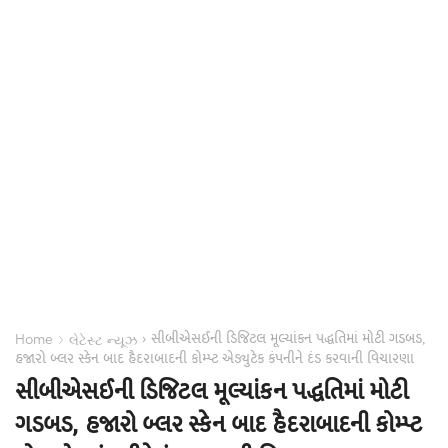
સીબીએસઈની ડિજિટલ મૂલ્યાંકન પદ્ધતિમાં મોટી ગડબડ,
›
›
Home
લેટેસ્ટ ન્યૂઝ
હજારો બ્લર સ્કેન બાદ હૈદરાબાદની કોમ્પ્ટ એડ્યુટેક કંપનીને દંડ કરવાની વિચારણા
સીબીએસઈની ડિજિટલ મૂલ્યાંકન પદ્ધતિમાં મોટી
ગડબડ, હજારો બ્લર સ્કેન બાદ હૈદરાબાદની કોમ્પ્ટ