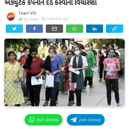
એડ્યુટેક કંપનીને દંડ કરવાની વિચારણા
Team VOi
2 months ago
92
Views
Join Group
Join Group