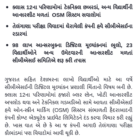
ક્લાસ 12ના પરિણામોમાં ટેકનિકલ છબરડાં, અન્ય વિદ્યાર્થીની
આન્સરશીટ મળતાં OSM સિસ્ટમ સવાલોમાં
તેલંગાણા પરીક્ષા વિવાદમાં ઘેરાયેલી કંપની હવે સીબીએસઈના
રડારમાં
98 લાખ આન્સરબુકના ડિજિટલ મૂલ્યાંકનમાં ભૂલો, 23
વિદ્યાર્થીઓને અન્ય ઉમેદવારની આન્સરશીટ મળતાં
સીબીએસઈ સમિતિએ શરૂ કરી તપાસ
ગુજરાત સહિત દેશભરના લાખો વિદ્યાર્થીઓ માટે આ વર્ષે
સીબીએસઈની ડિજિટલ મૂલ્યાંકન પ્રણાલી ચિંતાનો વિષય બની છે.
ક્લાસ 12ના પરિણામોમાં હજારો બ્લર સ્કેન, ખોટી આન્સરશીટ
અપલોડ થવા અને ટેકનિકલ ગડબડીઓ સામે આવતા સીબીએસઈ
હવે ઓન-સ્ક્રીન માર્કિંગ (OSM) સિસ્ટમ સંભાળતી હૈદરાબાદની
કંપની કોમ્પ્ટ એડ્યુટેક પ્રાઇવેટ લિમિટેડને દંડ કરવા વિચાર કરી રહ્યું
છે. ખાસ વાત એ છે કે આ જ કંપની અગાઉ તેલંગાણા પરીક્ષા
કૌભાંડમાં પણ વિવાદોમાં આવી ચૂકી છે.