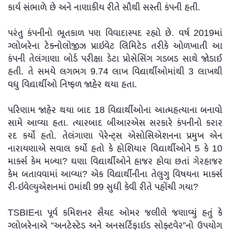
કાર્ય સંભાળે છે અને નાણાકીય રીતે સૌથી સસ્તી કંપની હતી.
પરંતુ કંપનીનો ભૂતકાળ પણ વિવાદાસ્પદ રહ્યો છે. વર્ષ 2019માં
ગ્લોબરેના ટેક્નોલોજીઝ પ્રાઇવેટ લિમિટેડ તરીકે ઓળખાતી આ
કંપની તેલંગાણા બોર્ડ પરીક્ષા ડેટા પ્રોસેસિંગ ગડબડ સાથે જોડાઈ
હતી. તે સમયે લગભગ 9.74 લાખ વિદ્યાર્થીઓમાંથી 3 લાખથી
વધુ વિદ્યાર્થીઓ નિષ્ફળ જાહેર થયા હતા.
પરિણામ જાહેર થયા બાદ 18 વિદ્યાર્થીઓના આત્મહત્યાના બનાવો
સામે આવ્યા હતા. ત્યારબાદ બીઆરએસ સરકારે કંપનીનો કરાર
રદ કર્યો હતો. તેલંગાણા પેરેન્ટ્સ એસોસિએશનના પ્રમુખ એન
નારાયણાએ સવાલ કર્યો હતો કે હોશિયાર વિદ્યાર્થીઓને 5 કે 10
માર્ક્સ કેમ મળ્યા? ઘણા વિદ્યાર્થીઓને હાજર હોવા છતાં ગેરહાજર
કેમ બતાવવામાં આવ્યા? એક વિદ્યાર્થીનીના તેલુગુ વિષયના માર્ક્સ
રી-ઇવેલ્યુએશનમાં 0માંથી 99 સુધી કેવી રીતે પહોંચી ગયા?
TSBIEના પૂર્વ કમિશનર સૈયદ ઓમર જલીલે જણાવ્યું હતું કે
ગ્લોબરેનાએ “અનટેસ્ટેડ અને અનસર્ટિફાઇડ સોફ્ટવેર”નો ઉપયોગ