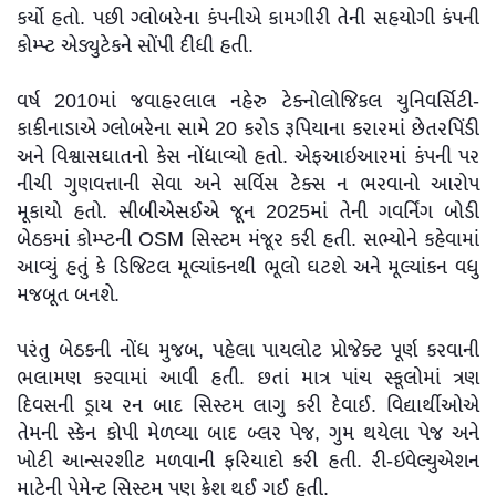
કર્યો હતો. પછી ગ્લોબરેના કંપનીએ કામગીરી તેની સહયોગી કંપની
કોમ્પ્ટ એડ્યુટેકને સોંપી દીધી હતી.
વર્ષ 2010માં જવાહરલાલ નહેરુ ટેક્નોલોજિકલ યુનિવર્સિટી-
કાકીનાડાએ ગ્લોબરેના સામે 20 કરોડ રૂપિયાના કરારમાં છેતરપિંડી
અને વિશ્વાસઘાતનો કેસ નોંધાવ્યો હતો. એફઆઇઆરમાં કંપની પર
નીચી ગુણવત્તાની સેવા અને સર્વિસ ટેક્સ ન ભરવાનો આરોપ
મૂકાયો હતો. સીબીએસઈએ જૂન 2025માં તેની ગવર્નિંગ બોડી
બેઠકમાં કોમ્પ્ટની OSM સિસ્ટમ મંજૂર કરી હતી. સભ્યોને કહેવામાં
આવ્યું હતું કે ડિજિટલ મૂલ્યાંકનથી ભૂલો ઘટશે અને મૂલ્યાંકન વધુ
મજબૂત બનશે.
પરંતુ બેઠકની નોંધ મુજબ, પહેલા પાયલોટ પ્રોજેક્ટ પૂર્ણ કરવાની
ભલામણ કરવામાં આવી હતી. છતાં માત્ર પાંચ સ્કૂલોમાં ત્રણ
દિવસની ડ્રાય રન બાદ સિસ્ટમ લાગુ કરી દેવાઈ. વિદ્યાર્થીઓએ
તેમની સ્કેન કોપી મેળવ્યા બાદ બ્લર પેજ, ગુમ થયેલા પેજ અને
ખોટી આન્સરશીટ મળવાની ફરિયાદો કરી હતી. રી-ઇવેલ્યુએશન
માટેની પેમેન્ટ સિસ્ટમ પણ ક્રેશ થઈ ગઈ હતી.