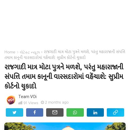
રાજગાદી માત્ર મોટા પુત્રને મળશે, પરંતુ મહારાજાની સંપત્તિ
›
›
Home
લેટેસ્ટ ન્યૂઝ
તમામ કાનૂની વારસદારોમાં વહેંચાશે: સુપ્રીમ કોર્ટનો ચુકાદો
રાજગાદી માત્ર મોટા પુત્રને મળશે, પરંતુ મહારાજાની
સંપત્તિ તમામ કાનૂની વારસદારોમાં વહેંચાશે: સુપ્રીમ
કોર્ટનો ચુકાદો
Team VOi
2 months ago
91
Views