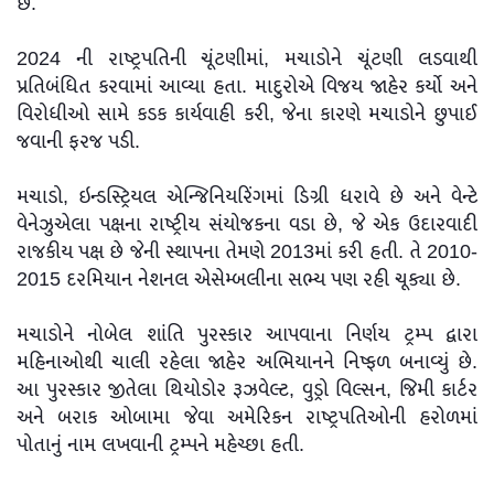
છે.
2024 ની રાષ્ટ્રપતિની ચૂંટણીમાં, મચાડોને ચૂંટણી લડવાથી
પ્રતિબંધિત કરવામાં આવ્યા હતા. માદુરોએ વિજય જાહેર કર્યો અને
વિરોધીઓ સામે કડક કાર્યવાહી કરી, જેના કારણે મચાડોને છુપાઈ
જવાની ફરજ પડી.
મચાડો, ઇન્ડસ્ટ્રિયલ એન્જિનિયરિંગમાં ડિગ્રી ધરાવે છે અને વેન્ટે
વેનેઝુએલા પક્ષના રાષ્ટ્રીય સંયોજકના વડા છે, જે એક ઉદારવાદી
રાજકીય પક્ષ છે જેની સ્થાપના તેમણે 2013માં કરી હતી. તે 2010-
2015 દરમિયાન નેશનલ એસેમ્બલીના સભ્ય પણ રહી ચૂક્યા છે.
મચાડોને નોબેલ શાંતિ પુરસ્કાર આપવાના નિર્ણય ટ્રમ્પ દ્વારા
મહિનાઓથી ચાલી રહેલા જાહેર અભિયાનને નિષ્ફળ બનાવ્યું છે.
આ પુરસ્કાર જીતેલા થિયોડોર રૂઝવેલ્ટ, વુડ્રો વિલ્સન, જિમી કાર્ટર
અને બરાક ઓબામા જેવા અમેરિકન રાષ્ટ્રપતિઓની હરોળમાં
પોતાનું નામ લખવાની ટ્રમ્પને મહેચ્છા હતી.