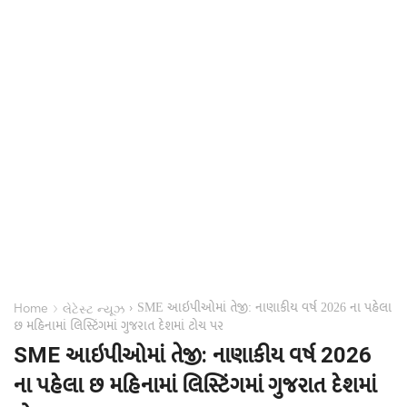
SME આઇપીઓમાં તેજી: નાણાકીય વર્ષ 2026 ના પહેલા
›
›
Home
લેટેસ્ટ ન્યૂઝ
છ મહિનામાં લિસ્ટિંગમાં ગુજરાત દેશમાં ટોચ પર
SME આઇપીઓમાં તેજી: નાણાકીય વર્ષ 2026
ના પહેલા છ મહિનામાં લિસ્ટિંગમાં ગુજરાત દેશમાં