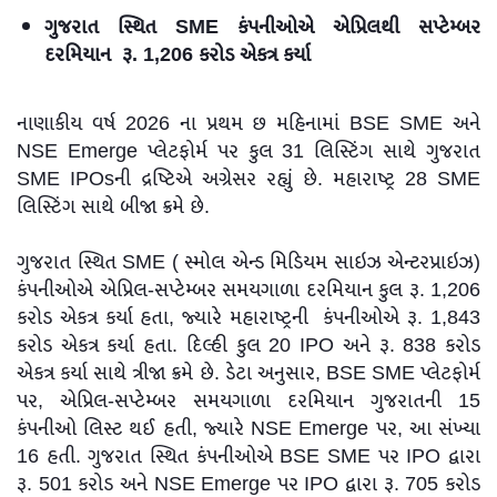
ગુજરાત સ્થિત SME કંપનીઓએ એપ્રિલથી સપ્ટેમ્બર
દરમિયાન રૂ. 1,206 કરોડ એકત્ર કર્યા
નાણાકીય વર્ષ 2026 ના પ્રથમ છ મહિનામાં BSE SME અને
NSE Emerge પ્લેટફોર્મ પર કુલ 31 લિસ્ટિંગ સાથે ગુજરાત
SME IPOsની દ્રષ્ટિએ અગ્રેસર રહ્યું છે. મહારાષ્ટ્ર 28 SME
લિસ્ટિંગ સાથે બીજા ક્રમે છે.
ગુજરાત સ્થિત SME ( સ્મોલ એન્ડ મિડિયમ સાઇઝ એન્ટરપ્રાઇઝ)
કંપનીઓએ એપ્રિલ-સપ્ટેમ્બર સમયગાળા દરમિયાન કુલ રૂ. 1,206
કરોડ એકત્ર કર્યા હતા, જ્યારે મહારાષ્ટ્રની કંપનીઓએ રૂ. 1,843
કરોડ એકત્ર કર્યા હતા. દિલ્હી કુલ 20 IPO અને રૂ. 838 કરોડ
એકત્ર કર્યા સાથે ત્રીજા ક્રમે છે. ડેટા અનુસાર, BSE SME પ્લેટફોર્મ
પર, એપ્રિલ-સપ્ટેમ્બર સમયગાળા દરમિયાન ગુજરાતની 15
કંપનીઓ લિસ્ટ થઈ હતી, જ્યારે NSE Emerge પર, આ સંખ્યા
16 હતી. ગુજરાત સ્થિત કંપનીઓએ BSE SME પર IPO દ્વારા
રૂ. 501 કરોડ અને NSE Emerge પર IPO દ્વારા રૂ. 705 કરોડ