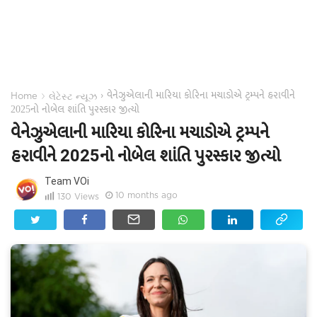
વેનેઝુએલાની મારિયા કોરિના મચાડોએ ટ્રમ્પને હરાવીને
›
›
Home
લેટેસ્ટ ન્યૂઝ
2025નો નોબેલ શાંતિ પુરસ્કાર જીત્યો
વેનેઝુએલાની મારિયા કોરિના મચાડોએ ટ્રમ્પને
હરાવીને 2025નો નોબેલ શાંતિ પુરસ્કાર જીત્યો
Team VOi
10 months ago
130
Views