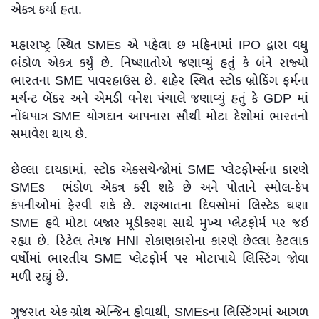
એકત્ર કર્યા હતા.
મહારાષ્ટ્ર સ્થિત SMEs એ પહેલા છ મહિનામાં IPO દ્વારા વધુ
ભંડોળ એકત્ર કર્યું છે. નિષ્ણાતોએ જણાવ્યું હતું કે બંને રાજ્યો
ભારતના SME પાવરહાઉસ છે. શહેર સ્થિત સ્ટોક બ્રોકિંગ ફર્મના
મર્ચન્ટ બેંકર અને એમડી વનેશ પંચાલે જણાવ્યું હતું કે GDP માં
નોંધપાત્ર SME યોગદાન આપનારા સૌથી મોટા દેશોમાં ભારતનો
સમાવેશ થાય છે.
છેલ્લા દાયકામાં, સ્ટોક એક્સચેન્જોમાં SME પ્લેટફોર્મ્સના કારણે
SMEs ભંડોળ એકત્ર કરી શકે છે અને પોતાને સ્મોલ-કેપ
કંપનીઓમાં ફેરવી શકે છે. શરૂઆતના દિવસોમાં લિસ્ટેડ ઘણા
SME હવે મોટા બજાર મૂડીકરણ સાથે મુખ્ય પ્લેટફોર્મ પર જઇ
રહ્યા છે. રિટેલ તેમજ HNI રોકાણકારોના કારણે છેલ્લા કેટલાક
વર્ષોમાં ભારતીય SME પ્લેટફોર્મ પર મોટાપાયે લિસ્ટિંગ જોવા
મળી રહ્યું છે.
ગુજરાત એક ગ્રોથ એન્જિન હોવાથી, SMEsના લિસ્ટિંગમાં આગળ