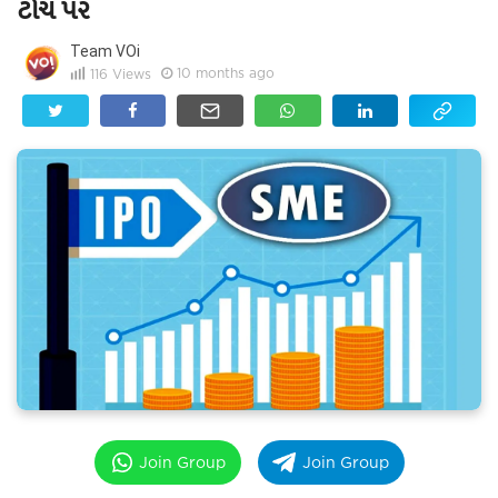
ટોચ પર
Team VOi
10 months ago
116
Views
Join Group
Join Group