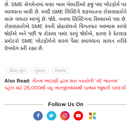
છે. SME સેગમેન્ટમાં ઘણા ખાસ ખેલાડીઓ હજુ પણ પ્લેટફોર્મ પર
આવવાના બાકી છે. ઘણી SME લિસ્ટિંગે શરૂઆતના રોકાણકારોને
સારું વળતર આપ્યું છે; જોકે, નબળા લિસ્ટિંગના કિસ્સાઓ પણ છે.
રોકાણકારોએ SME કંપની પ્રોફાઇલનો વિગતવાર અભ્યાસ કરવો
જોઈએ અને પછી જ રોકાણ પસંદ કરવું જોઈએ, કારણ કે કેટલાક
પ્રમોટરો SME પ્લેટફોર્મનો સરળ પૈસા કમાવવાના સાધન તરીકે
ઉપયોગ કરી રહ્યા છે.
લેટેસ્ટ ન્યૂઝ
ગુજરાત
બિઝનેસ
Also Read:
ગૌતમ અદાણી દ્વારા શરુ કરાયેલી ‘વંદે ભારતમ’
પહેલ માટે 26,000થી વધુ અરજીઓમાંથી પ્રથમ જૂથની પસંદગી
Follow Us On