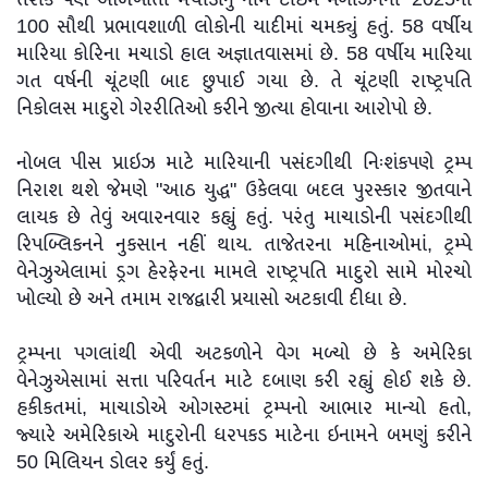
100 સૌથી પ્રભાવશાળી લોકોની યાદીમાં ચમક્યું હતું. 58 વર્ષીય
મારિયા કોરિના મચાડો હાલ અજ્ઞાતવાસમાં છે. 58 વર્ષીય મારિયા
ગત વર્ષની ચૂંટણી બાદ છુપાઈ ગયા છે. તે ચૂંટણી રાષ્ટ્રપતિ
નિકોલસ માદુરો ગેરરીતિઓ કરીને જીત્યા હોવાના આરોપો છે.
નોબલ પીસ પ્રાઇઝ માટે મારિયાની પસંદગીથી નિઃશંકપણે ટ્રમ્પ
નિરાશ થશે જેમણે "આઠ યુદ્ધ" ઉકેલવા બદલ પુરસ્કાર જીતવાને
લાયક છે તેવું અવારનવાર કહ્યું હતું. પરંતુ માચાડોની પસંદગીથી
રિપબ્લિકનને નુકસાન નહીં થાય. તાજેતરના મહિનાઓમાં, ટ્રમ્પે
વેનેઝુએલામાં ડ્રગ હેરફેરના મામલે રાષ્ટ્રપતિ માદુરો સામે મોરચો
ખોલ્યો છે અને તમામ રાજદ્વારી પ્રયાસો અટકાવી દીધા છે.
ટ્રમ્પના પગલાંથી એવી અટકળોને વેગ મળ્યો છે કે અમેરિકા
વેનેઝુએસામાં સત્તા પરિવર્તન માટે દબાણ કરી રહ્યું હોઈ શકે છે.
હકીકતમાં, માચાડોએ ઓગસ્ટમાં ટ્રમ્પનો આભાર માન્યો હતો,
જ્યારે અમેરિકાએ માદુરોની ધરપકડ માટેના ઇનામને બમણું કરીને
50 મિલિયન ડોલર કર્યું હતું.