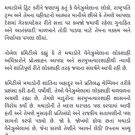
મચાડોએ ટ્વિટ કરીને જણાવ્યું હતું કે વેનેઝુએલાના લોકો, રાષ્ટ્રપતિ
ટ્રમ્પ અને તેમના વહીવટનો આભાર માનીએ છીએ કે તેમણે આપણા
દેશમાં ગેરકાયદેસર રીતે સત્તા પર કબજો જમાવી રહેલા ગુનાહિત
અને આતંકવાદી માળખાને તોડી પાડવા માટે તેમના મક્કમ અને
નિર્ણાયક પગલાં લીધાં.
નોબેલ કમિટીએ કહ્યું કે તે મચાડોને વેનેઝુએલાના લોકશાહી
અધિકારોને પ્રોત્સાહન આપવા અને સરમુખત્યારશાહીથી ન્યાયી
અને શાંતિપૂર્ણ રીતે લોકશાહી તરફ જવાના સંઘર્ષને આપી રહી છે.
કમિટીએ મચાડોની શાંતિના બહાદુર અને પ્રતિબદ્ધ ચેમ્પિયન તરીકે
પ્રશંસા કરી હતી. વર્ષોથી, તેઓ વેનેઝુએલામાં લોકશાહી ચળવળના
અગ્રણી રહ્યા છે, તેમણે માદુરોના સરમુખત્યારશાહી શાસનનો
વિરોધ કર્યો છે. મચાડોની તે બદલ ધરપકડ પણ કરવામાં આવી
હતી અને તેમણે મુસાફરી પ્રતિબંધો અને રાજકીય સતામણીનો પણ
સામનો કરવો પડ્યો છે. જો કે, જોખમો હોવા છતાં મચાડો
વેનેઝુએલામાં છે, જેના કારણે તેણીને 'આયર્ન લેડી' ઉપનામ મળ્યું