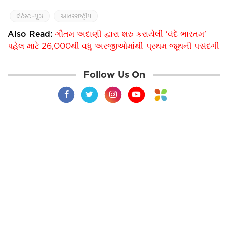
લેટેસ્ટ ન્યૂઝ
આંતરરાષ્ટ્રીય
Also Read:
ગૌતમ અદાણી દ્વારા શરુ કરાયેલી ‘વંદે ભારતમ’
પહેલ માટે 26,000થી વધુ અરજીઓમાંથી પ્રથમ જૂથની પસંદગી
Follow Us On