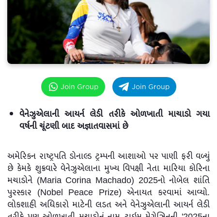
Join Group
Join Group
વેનેઝુએલાની આયર્ન લેડી તરીકે ઓળખાતી માચાડો ગયા
વર્ષની ચૂંટણી બાદ અજ્ઞાતવાસમાં છે
અમેરિકન રાષ્ટ્રપતિ ડોનાલ્ડ ટ્રમ્પની આશાઓ પર પાણી ફરી વળ્યું
છે કેમકે શુક્રવારે વેનેઝુએલાના મુખ્ય વિપક્ષી નેતા મારિયા કોરિના
મચાડોને (Maria Corina Machado) 2025નો નોબેલ શાંતિ
પુરસ્કાર (Nobel Peace Prize) એનાયત કરવામાં આવ્યો.
લોકશાહી અધિકારો માટેની લડત અને વેનેઝુએલાની આયર્ન લેડી
તરીકે પણ ઓળખાતી મચાડોનું નામ ટાઇમ મેગેઝિનની '2025ના