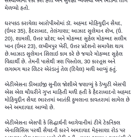
સંસ્થાઓની રેકી કરી હતી અને સુરક્ષા વ્યવસ્થા અને ભીડનો તાગ
મેળવ્યો હતો.
ધરપકડ કરાયેલા આરોપીઓમાં ડૉ. અહમદ મોહિયુદ્દીન સૈયદ,
(ઉંમર 35), હૈદરાબાદ, તેલંગાણા; આઝાદ સુલેમાન શેખ, (ઉં.
20), શામલી, ઉત્તર પ્રદેશ; અને મોહમ્મદ સુહેલ મોહમ્મદ સલીમ
ખાન (ઉંમર 23), લખીમપુર ખેરી, ઉત્તર પ્રદેશનો સમાવેશ થાય
છે.આઝાડ સુલેમાન સિલાઇ કામ કરે છે જયારે મોહમ્મદ સુહેલ
વિદ્યાર્થી છે. તેમની પાસેથી ત્રણ પિસ્તોલ, 30 કારતૂસ અને
લગભગ ચાર લિટર એરંડાનું તેલ (દિવેલ) મળી આવ્યું હતું.
એટીએસના ડીઆઇજી સુનીલ જોશીએ જણાવ્યું કે ડેપ્યુટી એસપી
એસ એલ ચૌધરીને ગુપ્ત માહિતી મળી હતી કે હૈદરાબાદનો અહમદ
મોહિયુદ્દીન સૈયદ ભારતમાં આતંકી હુમલાના કાવતરામાં સામેલ છે
અને અમદાવાદ આવ્યો છે.
એટીએસના એસપી કે સિદ્ધાર્થની આગેવાનીમાં ટીમે ટેકનિકલ
એનાલિસિસ પરથી સૈયદની કારને અમદાવાદ મેહસાણા રોડ પર