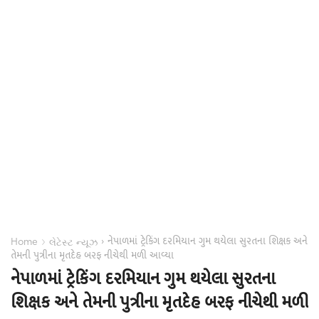
નેપાળમાં ટ્રેકિંગ દરમિયાન ગુમ થયેલા સુરતના શિક્ષક અને
›
›
Home
લેટેસ્ટ ન્યૂઝ
તેમની પુત્રીના મૃતદેહ બરફ નીચેથી મળી આવ્યા
નેપાળમાં ટ્રેકિંગ દરમિયાન ગુમ થયેલા સુરતના
શિક્ષક અને તેમની પુત્રીના મૃતદેહ બરફ નીચેથી મળી