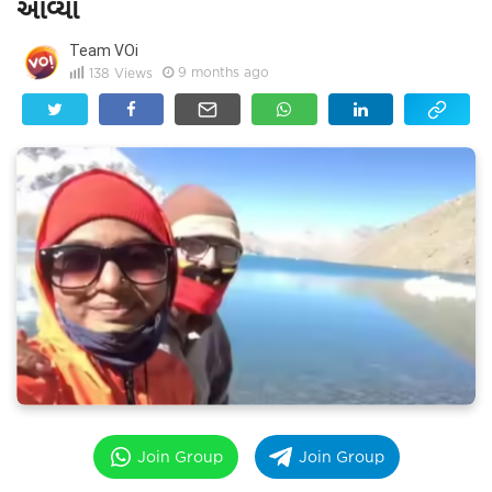
આવ્યા
Team VOi
9 months ago
138
Views
Join Group
Join Group