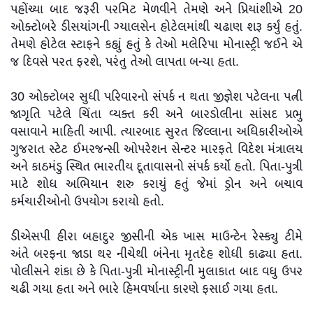
પહોંચ્યા બાદ જરૂરી પરમિટ મેળવીને તેમણે અને પ્રિયાંશીએ 20
ઓક્ટોબરે ડીસયાંગની ગ્યાલસેન હોટેલમાંથી ચઢાણ શરૂ કર્યું હતું.
તેમણે હોટેલ સ્ટાફને કહ્યું હતું કે તેઓ મલેરિપા મોનાસ્ટ્રી જઈને એ
જ દિવસે પરત ફરશે, પરંતુ તેઓ લાપતા બન્યા હતા.
30 ઓક્ટોબર સુધી પરિવારનો સંપર્ક ન થતા જીજ્ઞેશ પટેલના પત્ની
જાગૃતિ પટેલે ચિંતા વ્યક્ત કરી અને બારડોલીના સાંસદ પ્રભુ
વસાવાને માહિતી આપી. ત્યારબાદ સુરત જિલ્લાના અધિકારીઓએ
ગુજરાત સ્ટેટ ઈમરજન્સી ઓપરેશન સેન્ટર મારફતે વિદેશ મંત્રાલય
અને કાઠમંડુ સ્થિત ભારતીય દૂતાવાસનો સંપર્ક કર્યો હતો. પિતા-પુત્રી
માટે શોધ અભિયાન શરુ કરાયું હતું જેમાં ડ્રોન અને બચાવ
કર્મચારીઓનો ઉપયોગ કરાયો હતો.
ડીએસપી હીરા બહાદુર જીસીની એક ખાસ માઉન્ટેન રેસ્ક્યુ ટીમે
અંતે બરફના જાડા થર નીચેથી બંનેના મૃતદેહ શોધી કાઢ્યા હતા.
પોલીસને શંકા છે કે પિતા-પુત્રી મોનાસ્ટ્રીની મુલાકાત બાદ વધુ ઉપર
ચઢી ગયા હતા અને ભારે હિમવર્ષાના કારણે ફસાઈ ગયા હતા.