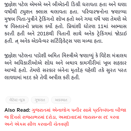
જીજ્ઞેશ પટેલ એમએ અને બીએડની ડિગ્રી ધરાવતા હતા અને ઘણા
વર્ષોથી ટ્યુશન ક્લાસ ચલાવતા હતા. પરિવારજનોના જણાવ્યા
મુજબ પિતા-પુત્રીને ટ્રેકિંગનો શોખ હતો અને ગયા વર્ષે પણ તેમણે એ
જ વિસ્તારનો પ્રવાસ કર્યો હતો. પ્રિયાંશી ધોરણ 11માં અભ્યાસ
કરતી હતી અને 2018થી પિતાની સાથે અનેક ટ્રેકિંગમાં જોડાઇ
હતી. ત્ન્ અનેક એડવેન્ચર સર્ટિફિકેટ્સ પણ મળ્યા હતા.
જીજ્ઞેશ પટેલના પડોશી અમિત મિસ્ત્રીએ જણાવ્યું કે વિદેશ મંત્રાલય
અને અધિકારીઓએ શોધ અને બચાવ કામગીરીમાં ખૂબ સહકાર
આપ્યો હતો. તેમણે સરકાર બંનેના મૃતદેહ વહેલી તકે સુરત પરત
લાવવામાં મદદ કરે તેવી અપીલ કરી હતી.
લેટેસ્ટ ન્યૂઝ
ગુજરાત
અકસ્માત
Also Read:
ગુજરાતમાં એનાલોગ પનીર સામે પ્રતિબંધના બીજા
જ દિવસે રાજ્યભરમાં દરોડા, અમદાવાદમાં લાયસન્સ રદ કરવા
અને એકમ સીલ કરવાની ચેતવણી