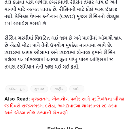
તેલ કાઢ્યા પછી બચેલા કચરામાંથી રીસિન તૈયાર થાય છે અને
માનવી માટે અત્યંત ઘાતક છે. રીસિનનો માટે કોઈ ખાસ ઈલાજ
નથી. કેમિકલ વેપન્સ કન્વેન્શન (CWC) મુજબ રીસિનનો શેડ્યુલ
1માં સમાવેશ કરાયો છે.
રીસિન ગરમીમાં વિઘટિત થઈ જાય છે અને પાણીમાં ઓગળી જાય
છે એટલે મોટા પાયે તેનો ઉપયોગ મુશ્કેલ માનવામાં આવે છે.
2013માં બરાક ઓબામા અને 2020માં ડોનાલ્ડ ટ્રમ્પને રીસિન
મળેલા પત્ર મોકલવામાં આવ્યા હતા પરંતુ પોસ્ટ ઓફિસમાં જ
તપાસ દરમિયાન તેની જાણ થઇ ગઇ હતી.
લેટેસ્ટ ન્યૂઝ
ગુજરાત
રાષ્ટ્રીય
ક્રાઇમ
Also Read:
ગુજરાતમાં એનાલોગ પનીર સામે પ્રતિબંધના બીજા
જ દિવસે રાજ્યભરમાં દરોડા, અમદાવાદમાં લાયસન્સ રદ કરવા
અને એકમ સીલ કરવાની ચેતવણી
Follow Us On