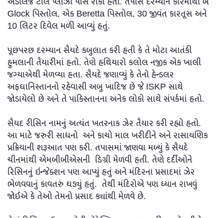
અડાલજ ટોલ પ્લાઝા પાસે રોકી હતી. તપાસ દરમ્યાન કારમાંથી બે
Glock પિસ્તોલ, એક Beretta પિસ્તોલ, 30 જીવંત કારતૂસ અને
10 લિટર દિવેલ મળી આવ્યું હતું.
પૂછપરછ દરમ્યાન સૈયદે કબુલાત કરી હતી કે તે મોટા આતંકી
હુમલાની તૈયારીમાં હતો. તેણે હથિયારો કલોલ નજીક એક ખાલી
જગ્યાએથી મેળવ્યા હતા. સૈયદે જણાવ્યું કે તેનો હેન્ડલર
અફઘાનિસ્તાનનો રહેવાસી અબુ ખાદિજ છે જે ISKP સાથે
જોડાયેલો છે અને તે પાકિસ્તાનના અનેક લોકો સાથે સંપર્કમાં હતો.
સૈયદ રીસિન નામનું અત્યંત ખતરનાક ઝેર તૈયાર કરી રહ્યો હતો.
આ માટે જરુરી સાધનો અને કાચો માલ ખરીદીને અને રાસાયણિક
પ્રક્રિયાની શરૂઆત પણ કરી. તપાસમાં જાણવા મળ્યું કે સૈયદે
ચીનમાંથી એમબીબીએસની ડિગ્રી મેળવી હતી. તેણે દર્દીઓને
રિસિનનું ઇન્જેક્શન પણ આપ્યું હતું અને મંદિરના પ્રસાદમાં ઝેર
ભેળવવાનું કાવતરું ઘડ્યું હતું. તેથી મંદિરોએ પણ ધ્યાન રાખવું
જોઈએ કે તેઓ તેમનો પ્રસાદ ક્યાંથી મેળવે છે.