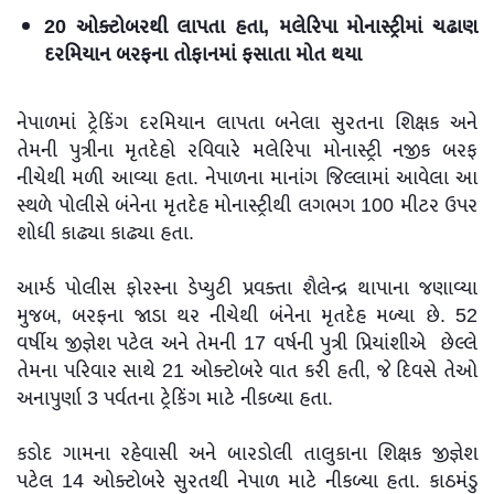
20 ઓક્ટોબરથી લાપતા હતા, મલેરિપા મોનાસ્ટ્રીમાં ચઢાણ
દરમિયાન બરફના તોફાનમાં ફસાતા મોત થયા
નેપાળમાં ટ્રેકિંગ દરમિયાન લાપતા બનેલા સુરતના શિક્ષક અને
તેમની પુત્રીના મૃતદેહો રવિવારે મલેરિપા મોનાસ્ટ્રી નજીક બરફ
નીચેથી મળી આવ્યા હતા. નેપાળના માનાંગ જિલ્લામાં આવેલા આ
સ્થળે પોલીસે બંનેના મૃતદેહ મોનાસ્ટ્રીથી લગભગ 100 મીટર ઉપર
શોધી કાઢ્યા કાઢ્યા હતા.
આર્મ્ડ પોલીસ ફોરસ્ના ડેપ્યુટી પ્રવક્તા શૈલેન્દ્ર થાપાના જણાવ્યા
મુજબ, બરફના જાડા થર નીચેથી બંનેના મૃતદેહ મળ્યા છે. 52
વર્ષીય જીજ્ઞેશ પટેલ અને તેમની 17 વર્ષની પુત્રી પ્રિયાંશીએ છેલ્લે
તેમના પરિવાર સાથે 21 ઓક્ટોબરે વાત કરી હતી, જે દિવસે તેઓ
અનાપુર્ણા 3 પર્વતના ટ્રેકિંગ માટે નીકળ્યા હતા.
કડોદ ગામના રહેવાસી અને બારડોલી તાલુકાના શિક્ષક જીજ્ઞેશ
પટેલ 14 ઓક્ટોબરે સુરતથી નેપાળ માટે નીકળ્યા હતા. કાઠમંડુ