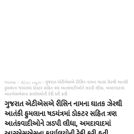
ગુજરાત એટીએસએ રીસિન નામના ઘાતક ઝેરથી આતંકી
›
›
Home
લેટેસ્ટ ન્યૂઝ
હુમલાના ષડયંત્રમાં ડોકટર સહિત ત્રણ આતંકવાદીઓને ઝડપી લીધા, અમદાવાદમાં
આરએસએસના કાર્યાલયોની રેકી કરી હતી
ગુજરાત એટીએસએ રીસિન નામના ઘાતક ઝેરથી
આતંકી હુમલાના ષડયંત્રમાં ડોકટર સહિત ત્રણ
આતંકવાદીઓને ઝડપી લીધા, અમદાવાદમાં
આરએસએસના કાર્યાલયોની રેકી કરી હતી