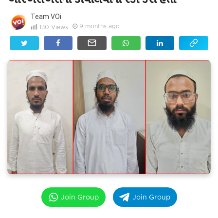
Team VOi
9 months ago
130
Views
Join Group
Join Group