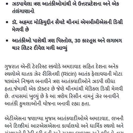
ઝડપાયેલા ત્રણ આતંકીઓમાંથી બે ઉત્તરપ્રદેશના અને એક
તંલંગાણાનો
ડૉ. અહમદ મોહિયુદ્દીન સૈયદે ચીનમાં એમબીબીએસની ડિગ્રી
મેળવી છે
આતંકીઓ પાસેથી ત્રણ પિસ્તોલ, 30 કારતૂસ અને લગભગ
ચાર લિટર દીવેલ મળી આવ્યું
ગુજરાત એન્ટી ટેરરિસ્ટ સ્ક્વોડે અમદાવાદ સહિત દેશના અનેક
સ્થળોએ ઘાતક ઝેર રીસિનથી (Ricin) આતંક ફેલાવવાની મોટા
ષડ્યંત્રને નિષ્ફળ બનાવીને ત્રણ આતંકવાદીઓને ઝડપી લીધા
હતા.જેમાથી એક ડૉક્ટર છે જેણે ચીનમાંથી મેડિકલ ડિગ્રી મેળવી
છે. તપાસમાં ખુલ્યું છે કે આ ત્રણેય રિસીન નામનું ઝેર બનાવીને
આતંકી હુમલાઓની યોજના બનાવી રહ્યા હતા.
એટીએસના જણાવ્યા મુજબ આતંકવાદીઓએ અમદાવાદ, લખનૌ
અને દિલ્હીમાં આરએસએસના કાર્યાલયો અને ધાર્મિક સ્થળો અને