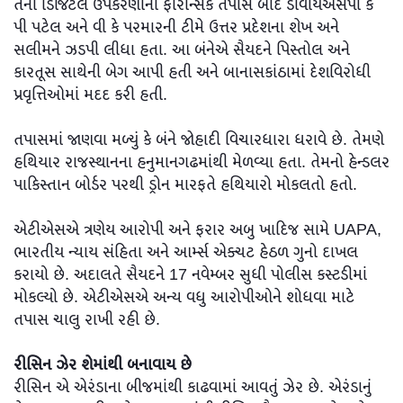
તેનાં ડિજિટલ ઉપકરણોની ફોરેન્સિક તપાસ બાદ ડીવાયએસપી કે
પી પટેલ અને વી કે પરમારની ટીમે ઉત્તર પ્રદેશના શેખ અને
સલીમને ઝડપી લીધા હતા. આ બંનેએ સૈયદને પિસ્તોલ અને
કારતૂસ સાથેની બેગ આપી હતી અને બાનાસકાંઠામાં દેશવિરોધી
પ્રવૃત્તિઓમાં મદદ કરી હતી.
તપાસમાં જાણવા મળ્યું કે બંને જોહાદી વિચારધારા ધરાવે છે. તેમણે
હથિયાર રાજસ્થાનના હનુમાનગઢમાંથી મેળવ્યા હતા. તેમનો હેન્ડલર
પાકિસ્તાન બોર્ડર પરથી ડ્રોન મારફતે હથિયારો મોકલતો હતો.
એટીએસએ ત્રણેય આરોપી અને ફરાર અબુ ખાદિજ સામે UAPA,
ભારતીય ન્યાય સંહિતા અને આર્મ્સ એક્ચટ હેઠળ ગુનો દાખલ
કરાયો છે. અદાલતે સૈયદને 17 નવેમ્બર સુધી પોલીસ કસ્ટડીમાં
મોકલ્યો છે. એટીએસએ અન્ય વધુ આરોપીઓને શોધવા માટે
તપાસ ચાલુ રાખી રહી છે.
રીસિન ઝેર શેમાંથી બનાવાય છે
રીસિન એ એરંડાના બીજમાંથી કાઢવામાં આવતું ઝેર છે. એરંડાનું