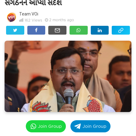
સંગઠનને આપ્યો સંદેશ
Team VOi
2 months ago
162
Views
Join Group
Join Group