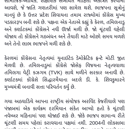
સામાજિક-આર્થિક, શૈક્ષણિક સંબંધિત માહિતી એકત્રિત કરવામાં
આવશે, જે જાતિ ગણતરીમાં પણ સામેલ થશે. ભાજપના સૂત્રોનું
માનવું છે કે ઉત્તર પ્રદેશ સિવાયના તમામ રાજ્યોમાં કોંગ્રેસ મુખ્ય
પડકારરૂપ બની શકે છે. પક્ષના એક નેતાએ કહ્યું કે કેરળ, તમિલનાડુ
અને કર્ણાટકમાં કોંગ્રેસને નવી ઊર્જા મળી છે. જો ચૂંટણી વહેલી
યોજાય તો કોંગ્રેસને ગઠબંધન અને તૈયારી માટે ઓછો સમય મળશે
અને તેનો લાભ ભાજપને મળી શકે છે.
કેરળમાં કોંગ્રેસના નેતૃત્વમાં યુનાઇટેડ ડેમોક્રેટિક ફ્રન્ટે મોટી જીત
મેળવી છે. તમિલનાડુમાં કોંગ્રેસે જોસેફ વિજયના નેતૃત્વવાળા
તમિલગા વેટ્રી કઝગમ (TVK) સાથે મળીને સરકાર બનાવી છે.
કર્ણાટકમાં કોંગ્રેસે સિદ્ધારમૈયાના બદલે ડી. કે. શિવકુમારને
મુખ્યમંત્રી બનાવી સત્તા પરિવર્તન કર્યું છે.
ગયા અઠવાડિયે આપના રાષ્ટ્રીય સંયોજક અરવિંદ કેજરીવાલે પણ
પંજાબમાં એક કાર્યક્રમ દરમિયાન સંકેત આપ્યો હતો કે ચૂંટણી
નવેમ્બર મહિનામાં પણ યોજાઈ શકે છે. જોકે ભાજપ સામાન્ય રીતે
ચૂંટણી સમય પહેલાં કરાવવાના પક્ષમાં નથી. 2004ની લોકસભા