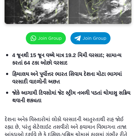
Join Group
Join Group
4 જૂનથી 15 જૂન વચ્ચે માત્ર 19.2 મિમી વરસાદ; સામાન્ય
કરતાં 64 ટકા ઓછો વરસાદ
હિમાલય અને પૂર્વોત્તર ભારત સિવાય દેશના મોટા ભાગમાં
વરસાદી વાદળોની અછત
જોકે આગામી દિવસોમાં જેટ સ્ટ્રીમ નબળી પડતાં ચોમાસુ સક્રિય
થવાની શક્યતા
દેશના અનેક વિસ્તારોમાં લોકો વરસાદની આતુરતાથી રાહ જોઈ
રહ્યા છે, પરંતુ સેટેલાઇટ તસવીરો અને હવામાન વિભાગના તાજા
આંકડાઓ દર્શાવે છે કે દક્ષિણ-પશ્ચિમ ચોમાસું હાલમાં ગંભીર રીતે