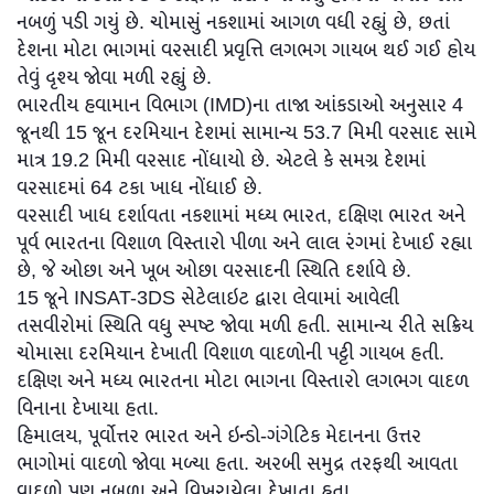
નબળું પડી ગયું છે. ચોમાસું નકશામાં આગળ વધી રહ્યું છે, છતાં
દેશના મોટા ભાગમાં વરસાદી પ્રવૃત્તિ લગભગ ગાયબ થઈ ગઈ હોય
તેવું દૃશ્ય જોવા મળી રહ્યું છે.
ભારતીય હવામાન વિભાગ (IMD)ના તાજા આંકડાઓ અનુસાર 4
જૂનથી 15 જૂન દરમિયાન દેશમાં સામાન્ય 53.7 મિમી વરસાદ સામે
માત્ર 19.2 મિમી વરસાદ નોંધાયો છે. એટલે કે સમગ્ર દેશમાં
વરસાદમાં 64 ટકા ખાધ નોંધાઈ છે.
વરસાદી ખાધ દર્શાવતા નકશામાં મધ્ય ભારત, દક્ષિણ ભારત અને
પૂર્વ ભારતના વિશાળ વિસ્તારો પીળા અને લાલ રંગમાં દેખાઈ રહ્યા
છે, જે ઓછા અને ખૂબ ઓછા વરસાદની સ્થિતિ દર્શાવે છે.
15 જૂને INSAT-3DS સેટેલાઇટ દ્વારા લેવામાં આવેલી
તસવીરોમાં સ્થિતિ વધુ સ્પષ્ટ જોવા મળી હતી. સામાન્ય રીતે સક્રિય
ચોમાસા દરમિયાન દેખાતી વિશાળ વાદળોની પટ્ટી ગાયબ હતી.
દક્ષિણ અને મધ્ય ભારતના મોટા ભાગના વિસ્તારો લગભગ વાદળ
વિનાના દેખાયા હતા.
હિમાલય, પૂર્વોત્તર ભારત અને ઇન્ડો-ગંગેટિક મેદાનના ઉત્તર
ભાગોમાં વાદળો જોવા મળ્યા હતા. અરબી સમુદ્ર તરફથી આવતા
વાદળો પણ નબળા અને વિખરાયેલા દેખાતા હતા.