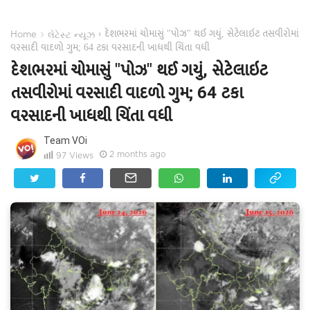
દેશભરમાં ચોમાસું "પોઝ" થઈ ગયું, સેટેલાઇટ તસવીરોમાં
›
›
Home
લેટેસ્ટ ન્યૂઝ
વરસાદી વાદળો ગુમ; 64 ટકા વરસાદની ખાધથી ચિંતા વધી
દેશભરમાં ચોમાસું "પોઝ" થઈ ગયું, સેટેલાઇટ
તસવીરોમાં વરસાદી વાદળો ગુમ; 64 ટકા
વરસાદની ખાધથી ચિંતા વધી
Team VOi
2 months ago
97
Views