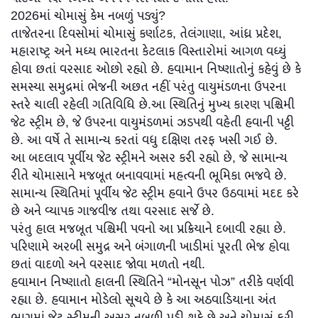
2026માં ચોમાસું કેમ નબળું પડ્યું?
તાજેતરના દિવસોમાં ચોમાસું કર્ણાટક, તેલંગાણા, આંધ્ર પ્રદેશ,
મહારાષ્ટ્ર અને મધ્ય ભારતના કેટલાક વિસ્તારોમાં આગળ વધ્યું
હોવા છતાં વરસાદ ઓછો રહ્યો છે. હવામાન નિષ્ણાતોનું કહેવું છે કે
સમસ્યા સમુદ્રમાં ભેજની અછત નહીં પરંતુ વાયુમંડળના ઉપરના
સ્તરે ચાલી રહેલી ગતિવિધિ છે.આ સ્થિતિનું મુખ્ય કારણ પશ્ચિમી
જેટ સ્ટ્રીમ છે, જે ઉપરના વાયુમંડળમાં ઝડપથી વહેતી હવાની પટ્ટી
છે. આ વર્ષે તે સામાન્ય કરતાં વધુ દક્ષિણ તરફ ખસી ગઈ છે.
આ બદલાવ પૂર્વીય જેટ સ્ટ્રીમને અસર કરી રહ્યો છે, જે સામાન્ય
રીતે ચોમાસાને મજબૂત બનાવવામાં મહત્વની ભૂમિકા ભજવે છે.
સામાન્ય સ્થિતિમાં પૂર્વીય જેટ સ્ટ્રીમ હવાને ઉપર ઉઠવામાં મદદ કરે
છે અને વ્યાપક ગાજવીજ તથા વરસાદ સર્જે છે.
પરંતુ હાલ મજબૂત પશ્ચિમી પવનો આ પ્રક્રિયાને દબાવી રહ્યા છે.
પરિણામે અરબી સમુદ્ર અને બંગાળની ખાડીમાં પૂરતી ભેજ હોવા
છતાં વાદળો અને વરસાદ જોવા મળતો નથી.
હવામાન નિષ્ણાતો હાલની સ્થિતિને “મોનસૂન પોઝ” તરીકે વર્ણવી
રહ્યા છે. હવામાન મોડેલો સૂચવે છે કે આ અઠવાડિયાના અંત
ભાગમાં જેટ સ્ટ્રીમની અસર નબળી પડી શકે છે અને ચોમાસું ફરી