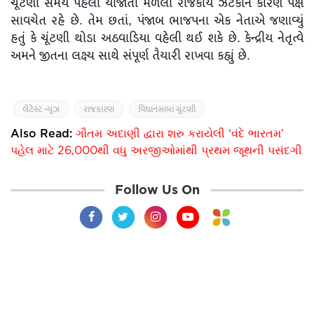
ચૂંટણી સમય પહેલાં યોજાતા મળેલા રાજકીય ઝટકાને કારણે પક્ષ
સાવચેત રહે છે. તેમ છતાં, પંજાબ ભાજપના એક નેતાએ જણાવ્યું
હતું કે ચૂંટણી થોડા અઠવાડિયા વહેલી થઈ શકે છે. કેન્દ્રીય નેતૃત્વે
અમને જીતના લક્ષ્ય સાથે સંપૂર્ણ તૈયારી રાખવા કહ્યું છે.
લેટેસ્ટ ન્યૂઝ
રાજકારણ
વિધાનસભા ચૂંટણી
Also Read:
ગૌતમ અદાણી દ્વારા શરુ કરાયેલી ‘વંદે ભારતમ’
પહેલ માટે 26,000થી વધુ અરજીઓમાંથી પ્રથમ જૂથની પસંદગી
Follow Us On