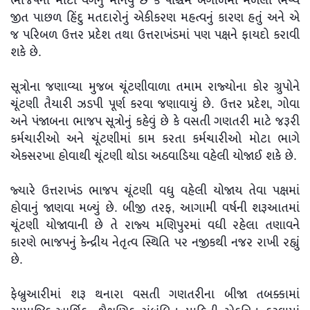
ભાજપના મોટા વર્ગનું માનવું છે કે પશ્ચિમ બંગાળમાં મળેલી ભવ્ય
જીત પાછળ હિંદુ મતદારોનું એકીકરણ મહત્વનું કારણ હતું અને એ
જ પરિબળ ઉત્તર પ્રદેશ તથા ઉત્તરાખંડમાં પણ પક્ષને ફાયદો કરાવી
શકે છે.
સૂત્રોના જણાવ્યા મુજબ ચૂંટણીવાળા તમામ રાજ્યોના કોર ગ્રુપોને
ચૂંટણી તૈયારી ઝડપી પૂર્ણ કરવા જણાવાયું છે. ઉત્તર પ્રદેશ, ગોવા
અને પંજાબના ભાજપ સૂત્રોનું કહેવું છે કે વસતી ગણતરી માટે જરૂરી
કર્મચારીઓ અને ચૂંટણીમાં કામ કરતા કર્મચારીઓ મોટા ભાગે
એકસરખા હોવાથી ચૂંટણી થોડા અઠવાડિયા વહેલી યોજાઈ શકે છે.
જ્યારે ઉત્તરાખંડ ભાજપ ચૂંટણી વધુ વહેલી યોજાય તેવા પક્ષમાં
હોવાનું જાણવા મળ્યું છે. બીજી તરફ, આગામી વર્ષની શરૂઆતમાં
ચૂંટણી યોજાવાની છે તે રાજ્ય મણિપુરમાં વધી રહેલા તણાવને
કારણે ભાજપનું કેન્દ્રીય નેતૃત્વ સ્થિતિ પર નજીકથી નજર રાખી રહ્યું
છે.
ફેબ્રુઆરીમાં શરૂ થનારા વસતી ગણતરીના બીજા તબક્કામાં