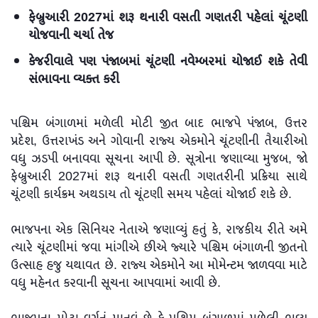
ફેબ્રુઆરી 2027માં શરૂ થનારી વસતી ગણતરી પહેલાં ચૂંટણી
યોજવાની ચર્ચા તેજ
કેજરીવાલે પણ પંજાબમાં ચૂંટણી નવેમ્બરમાં યોજાઈ શકે તેવી
સંભાવના વ્યક્ત કરી
પશ્ચિમ બંગાળમાં મળેલી મોટી જીત બાદ ભાજપે પંજાબ, ઉત્તર
પ્રદેશ, ઉત્તરાખંડ અને ગોવાની રાજ્ય એકમોને ચૂંટણીની તૈયારીઓ
વધુ ઝડપી બનાવવા સૂચના આપી છે. સૂત્રોના જણાવ્યા મુજબ, જો
ફેબ્રુઆરી 2027માં શરૂ થનારી વસતી ગણતરીની પ્રક્રિયા સાથે
ચૂંટણી કાર્યક્રમ અથડાય તો ચૂંટણી સમય પહેલાં યોજાઈ શકે છે.
ભાજપના એક સિનિયર નેતાએ જણાવ્યું હતું કે, રાજકીય રીતે અમે
ત્યારે ચૂંટણીમાં જવા માંગીએ છીએ જ્યારે પશ્ચિમ બંગાળની જીતનો
ઉત્સાહ હજુ યથાવત છે. રાજ્ય એકમોને આ મોમેન્ટમ જાળવવા માટે
વધુ મહેનત કરવાની સૂચના આપવામાં આવી છે.