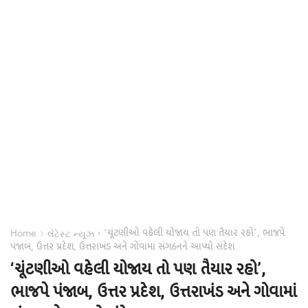
‘ચૂંટણીઓ વહેલી યોજાય તો પણ તૈયાર રહો’, ભાજપે
›
›
Home
લેટેસ્ટ ન્યૂઝ
પંજાબ, ઉત્તર પ્રદેશ, ઉત્તરાખંડ અને ગોવામાં સંગઠનને આપ્યો સંદેશ
‘ચૂંટણીઓ વહેલી યોજાય તો પણ તૈયાર રહો’,
ભાજપે પંજાબ, ઉત્તર પ્રદેશ, ઉત્તરાખંડ અને ગોવામાં