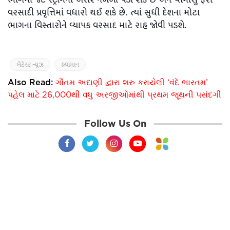
વરસાદી પ્રવૃત્તિમાં વધારો થઈ શકે છે. ત્યાં સુધી દેશના મોટા
ભાગના વિસ્તારોને વ્યાપક વરસાદ માટે રાહ જોવી પડશે.
લેટેસ્ટ ન્યૂઝ
હવામાન
Also Read:
ગૌતમ અદાણી દ્વારા શરુ કરાયેલી ‘વંદે ભારતમ’
પહેલ માટે 26,000થી વધુ અરજીઓમાંથી પ્રથમ જૂથની પસંદગી
Follow Us On