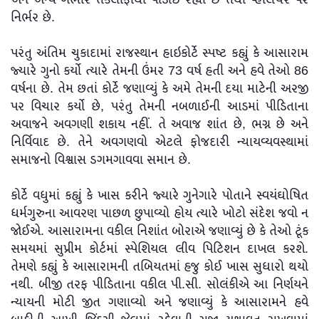
અને અન્ય ગંભીર તકલીફોથી પીડાઈ રહ્યા છે તથા વ્હીલચેર પર
નિર્ભર છે.
પરંતુ અંતિમ ચુકાદામાં રાજસ્થાન હાઇકોર્ટે સ્પષ્ટ કહ્યું કે આસારામ
જ્યારે ગુનો કર્યો ત્યારે તેમની ઉંમર 73 વર્ષ હતી અને હવે તેઓ 86
વર્ષના છે. તેમ છતાં કોર્ટે જણાવ્યું કે અમે તેમની દયા માટેની અરજી
પર વિચાર કર્યો છે, પરંતુ તેમની નબળાઈની આડમાં પીડિતાના
અવાજને અવગણી શકાય નહીં. તે અવાજ શાંત છે, ભગ્ન છે અને
નિર્વિવાદ છે. તેને અવગણવો એટલે ફોજદારી ન્યાયવ્યવસ્થામાં
સમાજનો વિશ્વાસ ડગમગાવવા સમાન છે.
કોર્ટે વધુમાં કહ્યું કે ખાસ કરીને જ્યારે ગુનેગારે પોતાને સ્વયંઘોષિત
ધર્મગુરુના આવરણ પાછળ છુપાવ્યો હોય ત્યારે ખોટો સંદેશ જવો ન
જોઈએ. આસારામના વકીલ નિશાંત બોરાએ જણાવ્યું છે કે તેઓ ટૂંક
સમયમાં સુપ્રીમ કોર્ટમાં સ્પેશિયલ લીવ પિટિશન દાખલ કરશે.
તેમણે કહ્યું કે આસારામની તબિયતમાં હજુ કોઈ ખાસ સુધારો થયો
નથી. બીજી તરફ પીડિતાના વકીલ પી.સી. સોલંકીએ આ નિર્ણયને
ન્યાયની મોટી જીત ગણાવ્યો અને જણાવ્યું કે આસારામને હવે