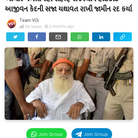
આજીવન કેદની સજા યથાવત રાખી જામીન રદ કર્યા
Team VOi
2 months ago
94
Views
Join Group
Join Group