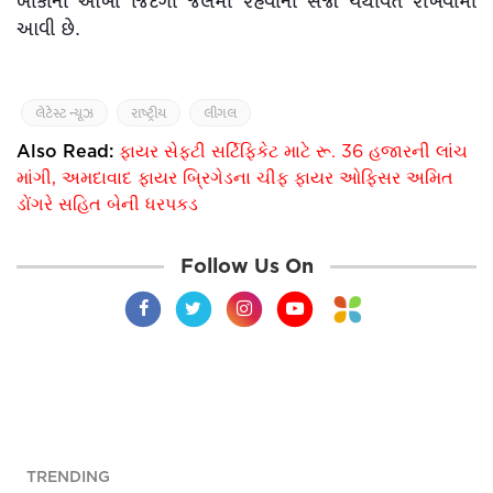
બાકીની આખી જિંદગી જેલમાં રહેવાની સજા યથાવત રાખવામાં
આવી છે.
લેટેસ્ટ ન્યૂઝ
રાષ્ટ્રીય
લીગલ
Also Read:
ફાયર સેફ્ટી સર્ટિફિકેટ માટે રૂ. 36 હજારની લાંચ
માંગી, અમદાવાદ ફાયર બ્રિગેડના ચીફ ફાયર ઓફિસર અમિત
ડોંગરે સહિત બેની ધરપકડ
Follow Us On
TRENDING