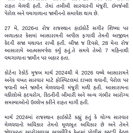
રાહત મેળવી હતી. તેમાં તબીબી સારવારની મંજૂરી, ઇમર્જન્સી
પેરોલ અને વચગાળાના જામીનનો સમાવેશ થાય છે.
27 મે, 2026ના રોજ રાજસ્થાન હાઇકોર્ટે સગીર શિષ્યા પર
બળાત્કાર કેસમાં આસારામની અપીલ ફગાવી તેમની આજીવન
કેદની સજા યથાવત રાખી હતી. બીજા જ દિવસે, 28 મેના રોજ
આસારામે આત્મસમર્પણ કર્યું હતું.તે સમયે તેઓ 7 મહિનાથી
વચગાળાના જામીન પર બહાર હતા.
કોર્ટના રેકોર્ડ મુજબ માર્ચ 2024થી મે 2026 વચ્ચે આસારામને
અનેક વખત સારવાર માટે હોસ્પિટલમાં દાખલ થવાની, પેરોલ પર
જવાની અને જામીન મેળવવાની મંજૂરી મળી હતી. આસારામના
વકીલોએ હૃદયરોગ, કિડનીની બીમારી અને અન્ય ગંભીર આરોગ્ય
સમસ્યાઓનો ઉલ્લેખ કરીને રાહત માગી હતી.
માર્ચ 2024માં રાજસ્થાન હાઇકોર્ટે કહ્યું હતું કે યોગ્ય સારવાર
મેળવવાનો અધિકાર તેમનો મૂળભૂત અધિકાર છે અને તેમને
જોધપુરના આરોગ્યધામ આયુર્વેદિક કેન્દ્રમાં પોલીસ કસ્ટડી હેઠળ