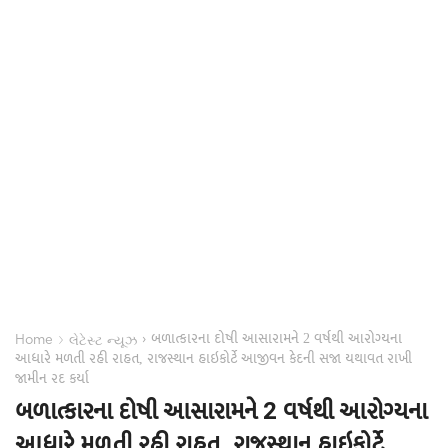
બળાત્કારના દોષી આસારામને 2 વર્ષથી આરોગ્યના
›
›
Home
લેટેસ્ટ ન્યૂઝ
આધારે મળતી રહી રાહત, રાજસ્થાન હાઇકોર્ટે આજીવન કેદની સજા યથાવત રાખી
જામીન રદ કર્યા
બળાત્કારના દોષી આસારામને 2 વર્ષથી આરોગ્યના
આધારે મળતી રહી રાહત, રાજસ્થાન હાઇકોર્ટે