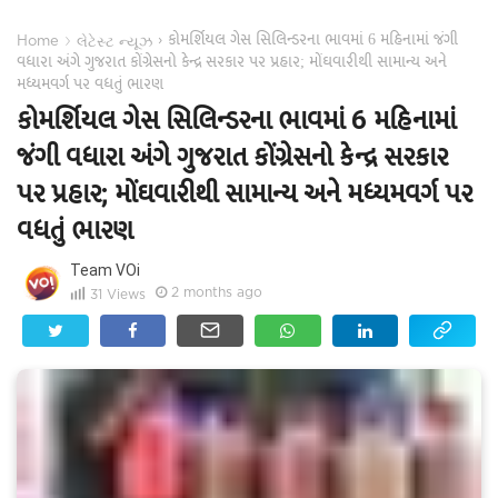
કોમર્શિયલ ગેસ સિલિન્ડરના ભાવમાં 6 મહિનામાં જંગી
›
›
Home
લેટેસ્ટ ન્યૂઝ
વધારા અંગે ગુજરાત કોંગ્રેસનો કેન્દ્ર સરકાર પર પ્રહાર; મોંઘવારીથી સામાન્ય અને
મધ્યમવર્ગ પર વધતું ભારણ
કોમર્શિયલ ગેસ સિલિન્ડરના ભાવમાં 6 મહિનામાં
જંગી વધારા અંગે ગુજરાત કોંગ્રેસનો કેન્દ્ર સરકાર
પર પ્રહાર; મોંઘવારીથી સામાન્ય અને મધ્યમવર્ગ પર
વધતું ભારણ
Team VOi
2 months ago
31
Views