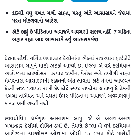
15થી વધુ વખત મળી રાહત, પરંતુ અંતે આસારામને જેલમાં
પરત મોકલવાનો આદેશ
કોર્ટે કહ્યું કે પીડિતાના અવાજને અવગણી શકાય નહીં, 7 મહિના
બહાર રહ્યા બાદ આસારામે કર્યું આત્મસમર્પણ
દેશના સૌથી ચર્ચિત બળાત્કાર કેસોમાંના એકમાં રાજસ્થાન હાઇકોર્ટે
આસારામ બાપુને મોટો ઝટકો આપ્યો છે. છેલ્લા બે વર્ષ દરમિયાન
આરોગ્યના કારણોસર વારંવાર જામીન, પેરોલ અને તબીબી રાહત
મેળવનારા આસારામની રાહતનો અંત લાવતા કોર્ટે તેમની આજીવન
કેદની સજા યથાવત રાખી છે. કોર્ટે સ્પષ્ટ શબ્દોમાં જણાવ્યું કે તેમની
નબળી તબિયત અને વધતી ઉંમર પીડિતાના અવાજને અવગણવાનું
કારણ બની શકતી નથી.
સ્વયંઘોષિત ધર્મગુરુ આસારામ બાપુ, જે બે અલગ-અલગ
બળાત્કાર કેસોમાં દોષિત ઠર્યા છે, તેમણે છેલ્લા બે વર્ષ દરમિયાન
આરોગ્યના કારણોસર ઓછામાં ઓછી 15 વખત કોર્ટ પાસેથી