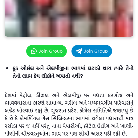
Join Group
Join Group
ક્રૂડ ઓઇલ અને એલપીજીના ભાવમાં ઘટાડો થાય ત્યારે તેનો
તેનો લાભ કેમ લોકોને અપાતો નથી?
દેશમાં પેટ્રોલ, ડીઝલ અને એલપીજી પર વધતા કરબોજ અને
ભાવવધારાના કારણે સામાન્ય, ગરીબ અને મધ્યમવર્ગીય પરિવારોનું
બજેટ ખોરવાઈ રહ્યું છે. ગુજરાત પ્રદેશ કોંગ્રેસ સમિતિએ જણાવ્યું છે
કે છે કે કોમર્શિયલ ગેસ સિલિન્ડરના ભાવમાં થયેલા વધારાથી માત્ર
રસોડા પર જ નહીં પરંતુ નાના વેપારીઓ, હોટેલ ઉદ્યોગ અને ખાણી-
પીણીની ચીજવસ્તુઓના ભાવ પર પણ સીધી અસર પડી રહી છે.