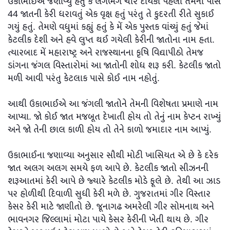
ઉકાભાઈએ જણાવ્યું હતું કે લગભગ ચાર દાયકાં પહેલાં તેમની પાસે
44 જાતની કેરી ધરાવતું એક વૃક્ષ હતું પરંતુ તે કુદરતી રીતે સુકાઈ
ગયું હતું. તેમણે વધુમાં કહ્યું હતું કે મેં એક પુસ્તક વાંચ્યું હતું જેમાં
કેટલીક દેશી અને હવે લુપ્ત થઈ ગયેલી કેરીની જાતોના નામ હતા.
ત્યારબાદ મેં મહારાષ્ટ્ર અને રાજસ્થાનના કૃષિ વિદ્યાપીઠો તેમજ
ડાંગના જંગલ વિસ્તારોમાં આ જાતોની શોધ શરૂ કરી. કેટલીક જાતો
મળી આવી પરંતુ કેટલાક પાસે કોઈ નામ નહોતું.
આથી ઉકાભાઈએ આ જંગલી જાતોને તેમની વિશેષતા પ્રમાણે નામ
આપ્યા. જો કોઈ જાત મજબૂત દેખાતી હોય તો તેનું નામ કેપ્ટન રાખ્યું
અને જો તેની છાલ કાળી હોય તો તેને કાળો જમાદાર નામ આપ્યું.
ઉકાભાઈના જણાવ્યા અનુસાર સૌથી મોટી ખાસિયત એ છે કે દરેક
જાત અલગ અલગ સમયે ફળ આપે છે. કેટલીક જાતો સીઝનની
શરૂઆતમાં કેરી આપે છે જ્યારે કેટલીક મોડે ફૂલે છે. તેથી આ ઝાડ
પર હોળીથી દિવાળી સુધી કેરી મળે છે. ગુજરાતમાં ગીર વિસ્તાર
કેસર કેરી માટે જાણીતો છે. જૂનાગઢ અમરેલી ગીર સોમનાથ અને
ભાવનગર જિલ્લામાં મોટા પાયે કેસર કેરીની ખેતી થાય છે. ગીર