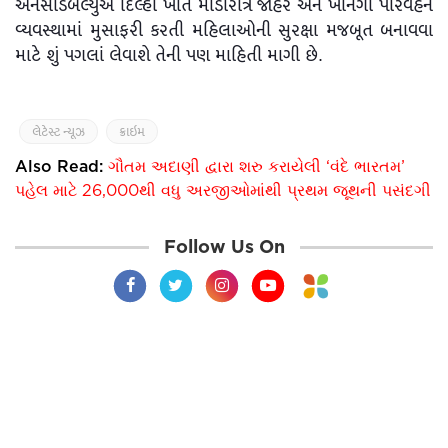
એનસીડબલ્યુએ દિલ્હી ખાતે મોડીરાત્રે જાહેર અને ખાનગી પરિવહન
વ્યવસ્થામાં મુસાફરી કરતી મહિલાઓની સુરક્ષા મજબૂત બનાવવા
માટે શું પગલાં લેવાશે તેની પણ માહિતી માગી છે.
લેટેસ્ટ ન્યૂઝ
ક્રાઇમ
Also Read:
ગૌતમ અદાણી દ્વારા શરુ કરાયેલી ‘વંદે ભારતમ’
પહેલ માટે 26,000થી વધુ અરજીઓમાંથી પ્રથમ જૂથની પસંદગી
Follow Us On