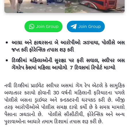
Join Group
Join Group
આગ્રા અને હાથરસના બે આરોપીઓ ઝડપાયા, પોલીસે બસ
જપ્ત કરી ફોરેન્સિક તપાસ શરૂ કરી
દિલ્હીમાં મહિલાઓની સુરક્ષા પર ફરી સવાલ, સ્લીપર બસ
ગેંગરેપ કેસમાં મહિલા આયોગો 7 દિવસમાં રિપોર્ટ માગ્યો
નવી દિલ્હીમાં પ્રાઇવેટ સ્લીપર બસમાં ગેંગ રેપ એટલે કે સામુહિક
બળાત્કાર કરાયો હોવાની 30 વર્ષની મહિલાની ફરિયાદના પગલે
પોલીસે બસના ડ્રાઇવર અને કન્ડક્ટરની ધરપકડ કરી છે. બીજી
તરફ આરોપીઓએ પોલીસ સમક્ષ દાવો કર્યો છે કે સમગ્ર મામલો
પૈસાના ઝઘડાનો છે. પોલીસે સીસીટીવી, ફોરેન્સિક અને અન્ય
પુરાવાઓના આધારે તમામ દિશામાં તપાસ શરૂ કરી છે.