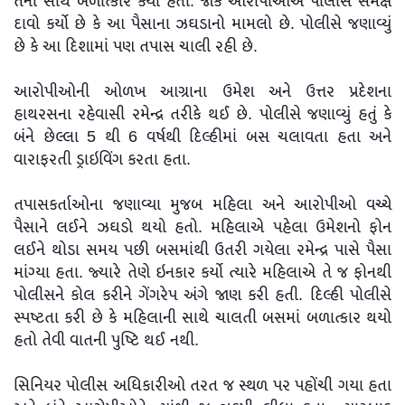
તેની સાથે બળાત્કાર કર્યો હતો. જોકે આરોપીઓએ પોલીસ સમક્ષ
દાવો કર્યો છે કે આ પૈસાના ઝઘડાનો મામલો છે. પોલીસે જણાવ્યું
છે કે આ દિશામાં પણ તપાસ ચાલી રહી છે.
આરોપીઓની ઓળખ આગ્રાના ઉમેશ અને ઉત્તર પ્રદેશના
હાથરસના રહેવાસી રમેન્દ્ર તરીકે થઈ છે. પોલીસે જણાવ્યું હતું કે
બંને છેલ્લા 5 થી 6 વર્ષથી દિલ્હીમાં બસ ચલાવતા હતા અને
વારાફરતી ડ્રાઇવિંગ કરતા હતા.
તપાસકર્તાઓના જણાવ્યા મુજબ મહિલા અને આરોપીઓ વચ્ચે
પૈસાને લઈને ઝઘડો થયો હતો. મહિલાએ પહેલા ઉમેશનો ફોન
લઈને થોડા સમય પછી બસમાંથી ઉતરી ગયેલા રમેન્દ્ર પાસે પૈસા
માંગ્યા હતા. જ્યારે તેણે ઇનકાર કર્યો ત્યારે મહિલાએ તે જ ફોનથી
પોલીસને કોલ કરીને ગેંગરેપ અંગે જાણ કરી હતી. દિલ્હી પોલીસે
સ્પષ્ટતા કરી છે કે મહિલાની સાથે ચાલતી બસમાં બળાત્કાર થયો
હતો તેવી વાતની પુષ્ટિ થઈ નથી.
સિનિયર પોલીસ અધિકારીઓ તરત જ સ્થળ પર પહોંચી ગયા હતા