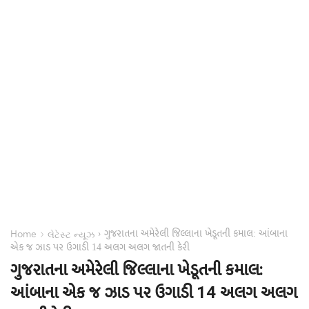
ગુજરાતના અમેરેલી જિલ્લાના ખેડૂતની કમાલ: આંબાના
›
›
Home
લેટેસ્ટ ન્યૂઝ
એક જ ઝાડ પર ઉગાડી 14 અલગ અલગ જાતની કેરી
ગુજરાતના અમેરેલી જિલ્લાના ખેડૂતની કમાલ:
આંબાના એક જ ઝાડ પર ઉગાડી 14 અલગ અલગ