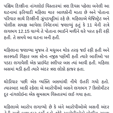
પશ્ચિમ દિલ્હીના નાંગલોઇ વિસ્તારમાં ત્રણ દિવસ પહેલા બનેલી આ
ઘટનામાં ફરિયાદી મહિલા ચાર બાળકોની માતા છે અને પોતાના
પરિવાર સાથે દિલ્હીની ઝૂંપડપટ્ટીમાં રહે છે. મહિલાએ મેજિસ્ટ્રેટ અને
પોલીસ સમક્ષ આપેલા નિવેદનમાં જણાવ્યું હતું કે 11 મેની રાત્રે
લગભગ 12.15 વાગ્યે તે પોતાના ભાઈને મળીને ઘરે પરત ફરી રહી
હતી. તે સમયે આ ઘટના બની હતી.
મહિલાના જણાવ્યા મુજબ તે મધુબન ચોક તરફ જઈ રહી હતી અને
સરસ્વતી વિહાર બસ સ્ટેન્ડ નજીક પહોંચી હતી ત્યારે બારીઓ પર
પડદા લગાવેલી એક પ્રાઇવેટ સ્લીપર બસ ત્યાં આવી હતી. મહિલા
બસમાં ચડી હતી ત્યારે અંદર ત્રણ લોકો હાજર હતા.
થોડીવાર પછી એક વ્યક્તિ બસમાંથી નીચે ઉતરી ગયો હતો.
ત્યારબાદ બાકી રહેલા બે આરોપીઓ બસને લગભગ 7 કિલોમીટર
દૂર નાંગલોઇના એક સુમસામ વિસ્તારમાં લઈ ગયા હતા.
મહિલાએ આરોપ લગાવ્યો છે કે બંને આરોપીઓએ બસની અંદર