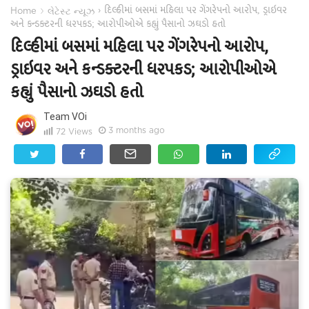
દિલ્હીમાં બસમાં મહિલા પર ગેંગરેપનો આરોપ, ડ્રાઇવર
›
›
Home
લેટેસ્ટ ન્યૂઝ
અને કન્ડક્ટરની ધરપકડ; આરોપીઓએ કહ્યું પૈસાનો ઝઘડો હતો
દિલ્હીમાં બસમાં મહિલા પર ગેંગરેપનો આરોપ,
ડ્રાઇવર અને કન્ડક્ટરની ધરપકડ; આરોપીઓએ
કહ્યું પૈસાનો ઝઘડો હતો
Team VOi
3 months ago
72
Views