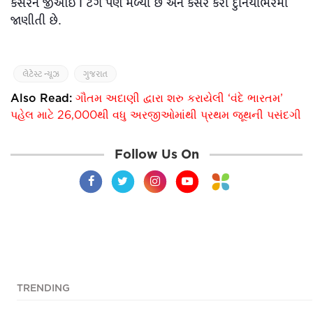
કેસરને જીઆઇ I ટેગ પણ મળ્યો છે અને કેસર કેરી દુનિયાભરમાં
જાણીતી છે.
લેટેસ્ટ ન્યૂઝ
ગુજરાત
Also Read:
ગૌતમ અદાણી દ્વારા શરુ કરાયેલી ‘વંદે ભારતમ’
પહેલ માટે 26,000થી વધુ અરજીઓમાંથી પ્રથમ જૂથની પસંદગી
Follow Us On
TRENDING