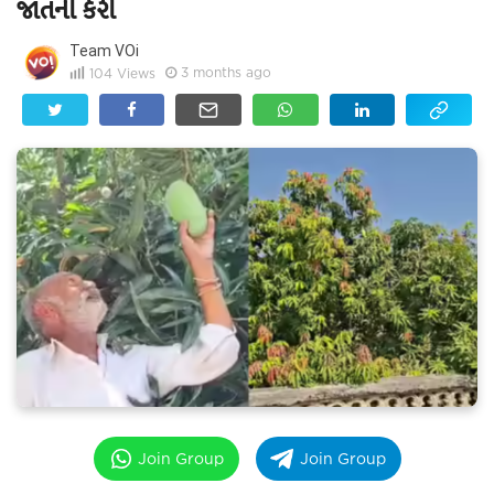
જાતની કેરી
Team VOi
3 months ago
104
Views
Join Group
Join Group