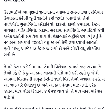
રાખી રહ્યા છે.
ઉકાભાઈએ આ વૃક્ષમાં જૂનાગઢના નવાબના સમયગાળા દરમિયાન
ઉગાડાતી કેરીની જૂની જાતોને ફરી જીવંત બનાવી છે. તેમાં
નાળિયેરો, ગુલાબિયો, સિંદોરિયો, દાડમો, કાળો જમાદાર, કેપ્ટન
પાયલટ, વરિયાળિયો, બદામ, સરદાર, શ્રાવણિયો, અષાઢિયો જેવી
અનેક જાતોનો સમાવેશ થાય છે. ઉકાભાઈ ભટ્ટીએ જણાવ્યું હતું કે
નવાબના સમયમાં 200થી વધુ જાતની કેરી ઉગાડવામાં આવતી
હતી. પરંતુ આજે માત્ર કેસર જ બચી છે અને સૌથી વધુ લોકપ્રિય
બની છે.
તેમણે કેટલાક કેરીના નામ તેમની વિશેષતા પ્રમાણે પણ રાખ્યા છે.
તેઓ કહે છે કે હું આ કામ આગામી પેઢી માટે કરી રહ્યો છું જેથી
આપણા વિસ્તારની સમૃદ્ધ કેરીની જાતો વિશે તેઓ અજાણ ન રહે. મેં
આ ઝાડ ઘરે ઉગાડ્યું છે અને આ ફળ વેચાણ માટે નથી. દરેક
જાતની માત્ર થોડા કિલોની જ ઉપજ થાય છે. તે માત્ર મારા પરિવાર
માટે છે.