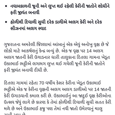
નવાબકાળની જૂની અને લુપ્ત થઈ રહેલી કેરીની જાતોને શોધીને
ફરી જીવંત બનાવી
હોળીથી દિવાળી સુધી દરેક ડાળીએ અલગ કેરી અને દરેક
સીઝનમાં અલગ સ્વાદ
ગુજરાતના અમરેલી જિલ્લામાં આંબાનું એક એવું અનોખુ વૃક્ષ છે જે
લોકો માટે આકર્ષણનું કેન્દ્ર બન્યું છે. એક જ વૃક્ષ પર 14 અલગ
અલગ જાતની કેરી ઉગાડનાર ધારી તાલુકાના દિતલા ગામના ખેડૂત
ઉકાભાઈ ભટ્ટીએ લગભગ લુપ્ત થઈ ગયેલી જૂની કેરીની જાતોને
ફરી જીવંત બનાવી દીધી છે.
દિતલા ગામમાં રહેતા 70 વર્ષીય કેસર કેરીના ખેડૂત ઉકાભાઈ
ભટ્ટીએ એક જ કેરીના વૃક્ષની અલગ અલગ ડાળીઓ પર 14 જાતની
કેરી ઉગાડવાની કમાલ કરી છે. ઉકાભાઈનું આ જાદુઈ વૃક્ષ કેરીઓના
ઉત્સવ જેવું લાગે છે કારણ કે તેમાં હોળીથી દિવાળી સુધી સતત કેરી
મળે છે અને ઉકાભાઈ હજુ પણ તેમાં નવી જાતો ઉમેરવાનું ચાલુ