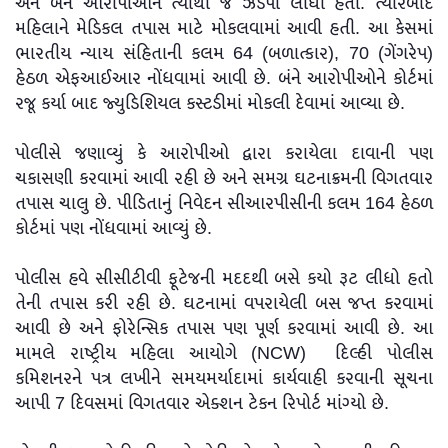
અને બંને આરોપીઓને ત્યાંથી જ ઝડપી લીધા હતા. ત્યારબાદ
મહિલાને મેડિકલ તપાસ માટે મોકલવામાં આવી હતી. આ કેસમાં
ભારતીય ન્યાય સંહિતાની કલમ 64 (બળાત્કાર), 70 (ગેંગરેપ)
હેઠળ એફઆઈઆર નોંધવામાં આવી છે. બંને આરોપીઓને કોર્ટમાં
રજૂ કર્યા બાદ જ્યુડિશિયલ કસ્ટડીમાં મોકલી દેવામાં આવ્યા છે.
પોલીસે જણાવ્યું કે આરોપીઓ દ્વારા કરાયેલા દાવાની પણ
ચકાસણી કરવામાં આવી રહી છે અને સમગ્ર ઘટનાક્રમની વિગતવાર
તપાસ ચાલુ છે. પીડિતાનું નિવેદન સીઆરપીસીની કલમ 164 હેઠળ
કોર્ટમાં પણ નોંધવામાં આવ્યું છે.
પોલીસ હવે સીસીટીવી ફૂટેજની મદદથી બસે કયો રૂટ લીધો હતો
તેની તપાસ કરી રહી છે. ઘટનામાં વપરાયેલી બસ જપ્ત કરવામાં
આવી છે અને ફોરેન્સિક તપાસ પણ પૂર્ણ કરવામાં આવી છે. આ
મામલે રાષ્ટ્રીય મહિલા આયોગે (NCW) દિલ્હી પોલીસ
કમિશનરને પત્ર લખીને સમયમર્યાદામાં કાર્યવાહી કરવાની સૂચના
આપી 7 દિવસમાં વિગતવાર એક્શન ટેકન રિપોર્ટ માંગ્યો છે.