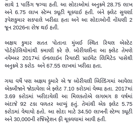
સાથે 1 પાર્કિંગ જગ્યા હતી. આ સોદાઓમાં અનુક્રમે 28.75 લાખ
અને 6.75 લાખ સ્ટેમ્પ ડ્યૂટી ચૂકવાઈ હતી. બંને ફ્લેટ સુવર્ણા
રૂપેશકુમાર સકપાલે ખરીદ્યા હતા અને આ સોદાઓની નોંધણી 2
જૂન 2026ના રોજ થઈ હતી.
અક્ષય કુમાર સતત પોતાના મુંબઈ સ્થિત રિયલ એસ્ટેટ
પોર્ટફોલિયોમાંથી કમાણી કરે છે. બોરીવલીના આ ફ્લેટ તેમણે
નવેમ્બર 2017માં ઇન્કલાઇન રિયલ્ટી પ્રાઇવેટ લિમિટેડ પાસેથી
અનુક્રમે 3 કરોડ અને 67.55 લાખમાં ખરીદ્યા હતા.
ગયા વર્ષે પણ અક્ષય કુમારે એ જ બોરીવલી બિલ્ડિંગમાં આવેલા
એકબીજાને જોડાયેલા બે ફ્લેટ 7.10 કરોડમાં વેચ્યા હતા. 2017માં
3.69 કરોડમાં ખરીદાયેલી આ મિલકતોએ લગભગ 8 વર્ષમાં
અંદાજે 92 ટકા વળતર આપ્યું હતું. તેમાંથી એક ફ્લેટ 5.75
કરોડમાં વેચાયો હતો. આ સોદા માટે 34.50 લાખની સ્ટેમ્પ ડ્યૂટી
અને 30,000ની રજિસ્ટ્રેશન ફી ચૂકવવામાં આવી હતી.