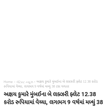
અક્ષય કુમારે મુંબઈના બે લક્ઝરી ફ્લેટ 12.38 કરોડ
›
›
Home
લેટેસ્ટ ન્યૂઝ
રુપિયામાં વેચ્યા, લગભગ 9 વર્ષમાં મળ્યું 38 ટકા વળતર
અક્ષય કુમારે મુંબઈના બે લક્ઝરી ફ્લેટ 12.38
કરોડ રુપિયામાં વેચ્યા, લગભગ 9 વર્ષમાં મળ્યું 38