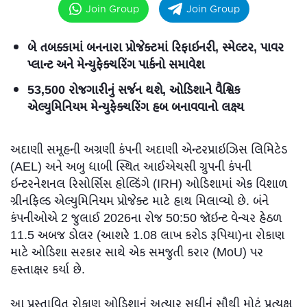
Join Group
Join Group
બે તબક્કામાં બનનારા પ્રોજેક્ટમાં રિફાઇનરી, સ્મેલ્ટર, પાવર
પ્લાન્ટ અને મેન્યુફેક્ચરિંગ પાર્કનો સમાવેશ
53,500 રોજગારીનું સર્જન થશે, ઓડિશાને વૈશ્વિક
એલ્યુમિનિયમ મેન્યુફેક્ચરિંગ હબ બનાવવાનો લક્ષ્ય
અદાણી સમૂહની અગ્રણી કંપની અદાણી એન્ટરપ્રાઇઝિસ લિમિટેડ
(AEL) અને અબુ ધાબી સ્થિત આઈએચસી ગ્રુપની કંપની
ઇન્ટરનેશનલ રિસોર્સિસ હોલ્ડિંગે (IRH) ઓડિશામાં એક વિશાળ
ગ્રીનફિલ્ડ એલ્યુમિનિયમ પ્રોજેક્ટ માટે હાથ મિલાવ્યો છે. બંને
કંપનીઓએ 2 જુલાઈ 2026ના રોજ 50:50 જૉઇન્ટ વેન્ચર હેઠળ
11.5 અબજ ડોલર (આશરે 1.08 લાખ કરોડ રૂપિયા)ના રોકાણ
માટે ઓડિશા સરકાર સાથે એક સમજુતી કરાર (MoU) પર
હસ્તાક્ષર કર્યા છે.
આ પ્રસ્તાવિત રોકાણ ઓડિશાનું અત્યાર સુધીનું સૌથી મોટું પ્રત્યક્ષ