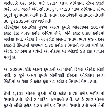
ખરીદદારે દરેક ફ્લેટ માટે 37.14 લાખ રુપિયાની સ્ટેમ્પ ડ્યૂટી
ભરી હતી. એટલે બંને સોદામાં કુલ 74.28 લાખ રુપિયાની સ્ટેમ્પ
ડ્યૂટી ચૂકવવામાં આવી હતી. વેચાણ દસ્તાવેજોની સત્તાવાર નોંધણી
30 જૂન 2026ના રોજ થઈ હતી.
રજિસ્ટ્રેશન દસ્તાવેજો મુજબ અક્ષય કુમારે ઓક્ટોબર 2017માં
ફ્લેટ દીઠ 4.49 કરોડ રુપિયા લેખે બંને ફ્લેટ 8.98 કરોડમાં
ખરીદ્યા હતા. એટલે કે બંને ફ્લેટ હાલના વેચાણ ભાવ મુજબ દરેક
ફ્લેટની કિંમતમાં લગભગ 1.70 કરોડ રુપિયાનો વધારો થયો છે.
એટલે લગભગ 9 વર્ષમાં આ રોકાણ પર અંદાજે 38 ટકા વળતર
મળ્યું છે.
આ 2026માં જોકે અક્ષય કુમારનો આ પહેલો રિયલ એસ્ટેટ સોદો
નથી. 2 જૂને અક્ષય કુમારે બોરીવલી ઈસ્ટના ઓબેરોય સ્કાય
સિટીમાં આવેલા બે ફ્લેટ કુલ 7.1 કરોડ રુપિયામાં વેચ્યા હતા.
તેમાં 1,101 ચોરસ ફૂટનો મોટો ફ્લેટ 5.75 કરોડ રુપિયામાં
વેચાયો હતો, જેમાં 2 પાર્કિંગ જગ્યાઓ હતી. જ્યારે 252 ચોરસ
ફૂટનો બીજો ફ્લેટ 1.35 કરોડ રુપિયામાં વેચાયો હતો અને તેની