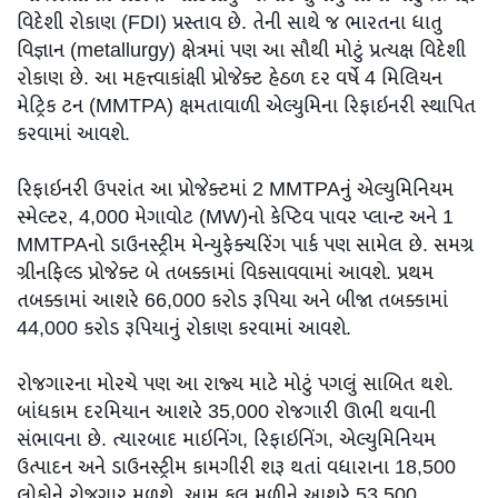
વિદેશી રોકાણ (FDI) પ્રસ્તાવ છે. તેની સાથે જ ભારતના ધાતુ
વિજ્ઞાન (metallurgy) ક્ષેત્રમાં પણ આ સૌથી મોટું પ્રત્યક્ષ વિદેશી
રોકાણ છે. આ મહત્ત્વાકાંક્ષી પ્રોજેક્ટ હેઠળ દર વર્ષે 4 મિલિયન
મેટ્રિક ટન (MMTPA) ક્ષમતાવાળી એલ્યુમિના રિફાઇનરી સ્થાપિત
કરવામાં આવશે.
રિફાઇનરી ઉપરાંત આ પ્રોજેક્ટમાં 2 MMTPAનું એલ્યુમિનિયમ
સ્મેલ્ટર, 4,000 મેગાવોટ (MW)નો કેપ્ટિવ પાવર પ્લાન્ટ અને 1
MMTPAનો ડાઉનસ્ટ્રીમ મેન્યુફેક્ચરિંગ પાર્ક પણ સામેલ છે. સમગ્ર
ગ્રીનફિલ્ડ પ્રોજેક્ટ બે તબક્કામાં વિકસાવવામાં આવશે. પ્રથમ
તબક્કામાં આશરે 66,000 કરોડ રૂપિયા અને બીજા તબક્કામાં
44,000 કરોડ રૂપિયાનું રોકાણ કરવામાં આવશે.
રોજગારના મોરચે પણ આ રાજ્ય માટે મોટું પગલું સાબિત થશે.
બાંધકામ દરમિયાન આશરે 35,000 રોજગારી ઊભી થવાની
સંભાવના છે. ત્યારબાદ માઇનિંગ, રિફાઇનિંગ, એલ્યુમિનિયમ
ઉત્પાદન અને ડાઉનસ્ટ્રીમ કામગીરી શરૂ થતાં વધારાના 18,500
લોકોને રોજગાર મળશે. આમ કુલ મળીને આશરે 53,500