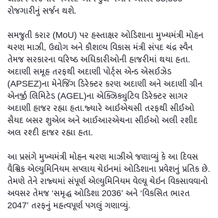
રોજગારીનું સર્જન થશે.
સમજુતી કરાર (MoU) પર હસ્તાક્ષર ઓડિશાના મુખ્યમંત્રી મોહન
ચરણ માઝી, ઉદ્યોગ અને કૌશલ્ય વિકાસ મંત્રી સંપદ ચંદ્ર સ્વૈન
તેમજ સરકારના વરિષ્ઠ અધિકારીઓની હાજરીમાં થયા હતા.
અદાણી સમૂહ તરફથી અદાણી પોર્ટ્સ એન્ડ એસઈઝેડ
(APSEZ)ના મેનેજિંગ ડિરેક્ટર કરણ અદાણી અને અદાણી ગ્રીન
એનર્જી લિમિટેડ (AGEL)ના એક્ઝિક્યુટિવ ડિરેક્ટર સાગર
અદાણી હાજર રહ્યા હતા.જ્યારે આઈએચસી તરફથી સીઈઓ
સૈયદ બસર શુએબ અને આઈઆરએચના સીઈઓ અલી રશીદ
અલ રશ્દી હાજર રહ્યા હતા.
આ પ્રસંગે મુખ્યમંત્રી મોહન ચરણ માઝીએ જણાવ્યું કે આ દિવસ
વૈશ્વિક એલ્યુમિનિયમ સપ્લાય ચેઇનમાં ઓડિશાના પ્રવેશનું પ્રતિક છે.
તેમણે તેને રાજ્યમાં સંપૂર્ણ એલ્યુમિનિયમ વેલ્યૂ ચેઇન વિકસાવવાનો
અવસર તેમજ ‘સમૃદ્ધ ઓડિશા 2036’ અને ‘વિકસિત ભારત
2047’ તરફનું મહત્વપૂર્ણ પગલું ગણાવ્યું.