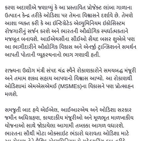
કરણ અદાણીએ જણાવ્યું કે આ પ્રસ્તાવિત પ્રોજેક્ટ લાંબા ગાળાના
ઉત્પાદન કેન્દ્ર તરીકે ઓડિશા પર તેમના વિશ્વાસને દર્શાવે છે. તેમણે
આશા વ્યક્ત કરી કે આ ઇન્ટિગ્રેટેડ એલ્યુમિનિયમ ઇકોસિસ્ટમ
રોજગારીનું સર્જન કરશે અને ભારતની ઔદ્યોગિક સ્પર્ધાત્મકતાને
મજબૂત બનાવશે. આઈએચસીના સીઈઓ સૈયદ બસર શુએબે પણ
આ ભાગીદારીને ઔદ્યોગિક વિકાસ અને એનર્જી ટ્રાન્ઝિશનને સમર્થન
આપતી પોતાની વ્યૂહરચનાનો ભાગ ગણાવી હતી.
રાજ્યના ઉદ્યોગ મંત્રી સંપદ ચંદ્ર સ્વૈને રોકાણકારોને સમયબદ્ધ મંજૂરી
અને તમામ શક્ય સહાય આપવાનો વિશ્વાસ આપ્યો. આ રોકાણથી
ઓડિશામાં એમએસએમઈ (MSMEs)ના વિકાસને પણ પ્રોત્સાહન
મળશે.
સમજુતી બાદ હવે એઈએલ, આઈઆરએચ અને ઓડિશા સરકાર
જમીન અધિગ્રહણ, કાયદાકીય મંજૂરીઓ અને મૂળભૂત માળખાકીય
યોજનાઓ સાથે જોડાયેલા આગામી તબક્કા આગળ વધારશે.
ભારતના સૌથી મોટા બોક્સાઇટ ભંડારો ધરાવતા ઓડિશા માટે