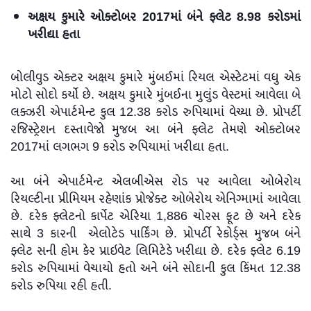
અક્ષય કુમારે ઓક્ટોબર 2017માં બંને ફ્લેટ 8.98 કરોડમાં
ખરીદ્યા હતા
બોલીવુડ એક્ટર અક્ષય કુમારે મુંબઈમાં રિયલ એસ્ટેટમાં વધુ એક
મોટો સોદો કર્યો છે. અક્ષય કુમારે મુંબઈના મુલુંડ વેસ્ટમાં આવેલા બે
લક્ઝરી એપાર્ટમેન્ટ કુલ 12.38 કરોડ રુપિયામાં વેચ્યા છે. પ્રોપર્ટી
રજિસ્ટ્રેશન દસ્તાવેજો મુજબ આ બંને ફ્લેટ તેમણે ઓક્ટોબર
2017માં લગભગ 9 કરોડ રુપિયામાં ખરીદ્યા હતા.
આ બંને એપાર્ટમેન્ટ એલબીએસ રોડ પર આવેલા ઓબેરોય
રિયલ્ટીના પ્રીમિયમ રહેણાંક પ્રોજેક્ટ ઓબેરોય એનિગ્મામાં આવેલા
છે. દરેક ફ્લેટનો કાર્પેટ એરિયા 1,886 ચોરસ ફૂટ છે અને દરેક
સાથે 3 કારની એલોટેડ પાર્કિંગ છે. પ્રોપર્ટી રેકોર્ડ્સ મુજબ બંને
ફ્લેટ સની હોમ કેર પ્રાઇવેટ લિમિટેડે ખરીદ્યા છે. દરેક ફ્લેટ 6.19
કરોડ રુપિયામાં વેચાયો હતો અને બંને સોદાની કુલ કિંમત 12.38
કરોડ રુપિયા રહી હતી.