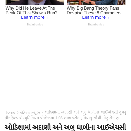
ઓડિશામાં અદાણી અને અબુ ધાબીના આઈએચસી ગ્રુપનું
›
›
Home
લેટેસ્ટ ન્યૂઝ
ગ્રીનફિલ્ડ એલ્યુમિનિયમ પ્રોજેક્ટમાં 1.08 લાખ કરોડ રૂપિયાનું સૌથી મોટું રોકાણ
ઓડિશામાં અદાણી અને અબુ ધાબીના આઈએચસી