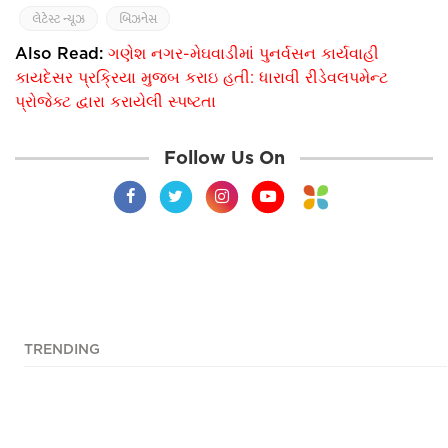
લેટેસ્ટ ન્યૂઝ
બિઝનેસ
Also Read:
ગણેશ નગર-મેઘવાડીમાં પુનર્વસન કાર્યવાહી
કાયદેસર પ્રક્રિયા મુજબ કરાઇ હતી: ધારાવી રીડેવલપમેન્ટ
પ્રોજેક્ટ દ્વારા કરાયેલી સ્પષ્ટતા
Follow Us On
TRENDING