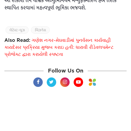
આ રોકાણ તેને વૈશ્વિક એલ્યુમિનિયમ મેન્યુફેક્ચરિંગ હબ તરીકે
સ્થાપિત કરવામાં મહત્વપૂર્ણ ભૂમિકા ભજવશે.
લેટેસ્ટ ન્યૂઝ
બિઝનેસ
Also Read:
ગણેશ નગર-મેઘવાડીમાં પુનર્વસન કાર્યવાહી
કાયદેસર પ્રક્રિયા મુજબ કરાઇ હતી: ધારાવી રીડેવલપમેન્ટ
પ્રોજેક્ટ દ્વારા કરાયેલી સ્પષ્ટતા
Follow Us On