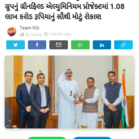
ગ્રુપનું ગ્રીનફિલ્ડ એલ્યુમિનિયમ પ્રોજેક્ટમાં 1.08
લાખ કરોડ રૂપિયાનું સૌથી મોટું રોકાણ
Team VOi
1 month ago
32
Views