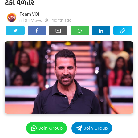
ટકા વળતર
Team VOi
1 month ago
84
Views
Join Group
Join Group