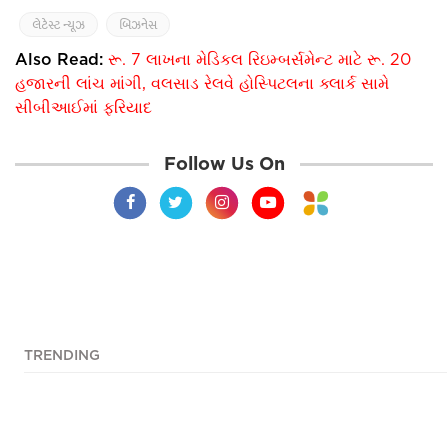
લેટેસ્ટ ન્યૂઝ
બિઝનેસ
Also Read:
રૂ. 7 લાખના મેડિકલ રિઇમ્બર્સમેન્ટ માટે રૂ. 20
હજારની લાંચ માંગી, વલસાડ રેલવે હોસ્પિટલના ક્લાર્ક સામે
સીબીઆઈમાં ફરિયાદ
Follow Us On
TRENDING