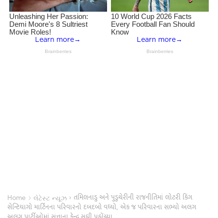
તમિલનાડુ અને પુડુચેરીની રાજનીતિમાં લોટરી કિંગ
›
›
Home
લેટેસ્ટ ન્યૂઝ
સેન્ટિયાગો માર્ટિનના પરિવારનો દબદબો વધ્યો, એક જ પરિવારના સભ્યો અલગ
અલગ પાર્ટીઓમાં સત્તાના કેન્દ્ર સુધી પહોંચ્યા