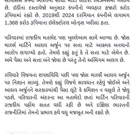
સર્વિસિસ કંપની ભારતના સૌથી મોટા લોટરી બિઝનેસમાં ગણાય
છે. ઇડીના દસ્તાવેજો અનુસાર કંપનીનો વ્યવહાર હજારો કરોડ
રૂપિયામાં રહ્યો છે. 2019થી 2024 દરમિયાન કંપનીએ લગભગ
1,368 કરોડ રૂપિયાના ઇલેક્ટોરલ બોન્ડ્સ ખરીદ્યા હતા.
પરિવારમાં રાજકીય મતભેદ પણ ખુલ્લેઆમ સામે આવ્યા છે. જોસ
ચાર્લ્સ માર્ટિને આધવ અર્જુન પર સત્તા માટે આક્રમક બનવાનો
આરોપ લગાવ્યો હતો. તેમણે કહ્યું હતું કે તે સત્તા માટે બેચેન છે.
અમે પૈસા અને સત્તા બંને જોયા છે પરંતુ તેનો અભિગમ અલગ છે.
રવિવારે વિજયના શપથવિધિ પછી પણ જોસ ચાર્લ્સે આધવ અર્જુન
પર નિશાન સાધ્યું. તેમણે કહ્યું વિજયે સાવધાન રહેવું જોઈએ અને
આધવ અર્જુનને સરકારમાંથી પૈસા લૂંટે કે કમિશન ન વસૂલે તે જોવુ
પડશે. પરિવારની અંદરના આ મતભેદો છતાં માર્ટિન પરિવારની
રાજકીય પહોંચ સતત વધી રહી છે અને દક્ષિણ ભારતની
રાજનીતિમાં તેમનો પ્રભાવ હવે વધુ મજબૂત બની રહ્યો છે.