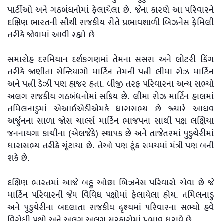
પાર્ટીઓ અને ગઠબંધનોમાં ફેલાયેલા છે. જેના કારણે આ પરિવારને
દક્ષિણ ભારતની સૌથી રાજકીય રીતે પ્રભાવશાળી બિઝનેસ ફેમિલી
તરીકે જોવામાં આવી રહ્યો છે.
સમારોહ દરમિયાન દર્શકગણમાં તેમના સસરા અને લોટરી કિંગ
તરીકે જાણીતા સેન્ટિયાગો માર્ટિન તેમની પત્ની લીમા રોઝ માર્ટિન
અને પત્ની ડેઝી પણ હાજર હતા. બીજી તરફ પરિવારના અન્ય સભ્યો
અલગ રાજકીય ગઠબંધનોમાં સક્રિય છે. લીમા રોઝ માર્ટિન હાલમાં
તમિલનાડુમાં એઆઈએડીએમકે ધારાસભ્ય છે જ્યારે આધવ
અર્જુનના સાળા જોસ ચાર્લ્સ માર્ટિન ભાજપના સાથી પક્ષ લક્ષિયા
જનનાયગા કાચીના (એલજેકે) સ્થાપક છે અને તાજેતરમાં પુડુચેરીમાં
ધારાસભ્ય તરીકે ચૂંટાયા છે. તેઓ પણ ટૂંક સમયમાં મંત્રી પણ બની
શકે છે.
દક્ષિણ ભારતમાં આજે બહુ ઓછા બિઝનેસ પરિવારો એવા છે જે
માર્ટિન પરિવારની જેમ વિવિધ પક્ષોમાં ફેલાયેલા હોય. તમિલનાડુ
અને પુડુચેરીના બદલાતા રાજકીય દૃશ્યમાં પરિવારના સભ્યો હવે
વિરોધી પક્ષો અને અલગ અલગ સરકારોમાં પ્રભાવ ધરાવે છે.