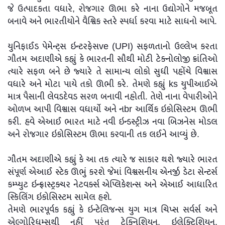
જે ઉત્પાદકતા વધારે, રોજગાર ઊભા કરે નાના ઉદ્યોગોને મજબૂત
બનાવે અને ભારતીયોને વૈશ્વિક સ્તરે સ્પર્ધા કરવા માટે સાધનો આપે.
યુનિફાઈડ પેમેન્ટ્સ ઇન્ટરફેસve (UPI) સફળતાનો ઉલ્લેખ કરતા
ગૌતમ અદાણીએ કહ્યું કે ભારતની સૌથી મોટી ટેક્નોલોજી ક્રાંતિઓ
ત્યારે સફળ બને છે જ્યારે તે સામાન્ય લોકો સુધી પહોંચે વિશ્વાસ
વધારે અને મોટા પાયે તકો ઊભી કરે. તેમણે કહ્યું ks યુપીઆઈએ
માત્ર પૈસાની લેવડદેવડ સરળ બનાવી નહોતી. તેણે નાના વેપારીઓને
ઓળખ આપી વિશ્વાસ વધાર્યો અને નbr આર્થિક ઇકોસિસ્ટમ ઊભી
કરી. હવે એઆઈ ભારત માટે નવી ઇન્ડસ્ટ્રીઝ નવા બિઝનેસ મોડલ
અને રોજગાર ઇકોસિસ્ટમ ઊભા કરવાની તક લઈને આવ્યું છે.
ગૌતમ અદાણીએ કહ્યું કે આ તક ત્યારે જ સાકાર થશે જ્યારે ભારત
સંપૂર્ણ એઆઈ સ્ટેક ઊભું કરશે જેમાં વિશ્વસનીય એનર્જી ડેટા સેન્ટર્સ
કમ્પ્યુટ ઇન્ફ્રાસ્ટ્રક્ચર નેટવર્ક્સ એપ્લિકેશન્સ અને એઆઈ આધારિત
સ્કિલિંગ ઇકોસિસ્ટમ સામેલ હશે.
તેમણે ભારપૂર્વક કહ્યું કે ઇન્ટેલિજન્સ યુગ માત્ર ચિપ્સ સર્વર્સ અને
એલ્ગોરિધમ્સથી નહીં પરંતુ ટેક્નિશિયન, ઇલેક્ટ્રિશિયન,