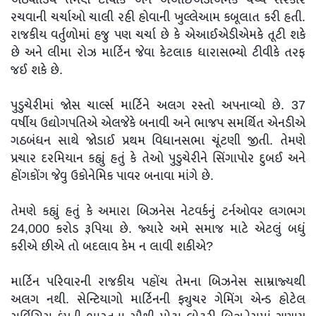
રચવાની ચર્ચાઓ ચાલી રહી હોવાની ખુલ્લેઆમ કબૂલાત કરી હતી.
રાજકીય વર્તુળોમાં હજુ પણ ચર્ચા છે કે એઆઈએડીએમકે તૂટી શકે
છે અને લીમા રોઝ માર્ટિન જેવા કેટલાક ધારાસભ્યો ટીવીકે તરફ
જઈ શકે છે.
પુડુચેરીમાં જોસ ચાર્લ્સ માર્ટિને અલગ રસ્તો અપનાવ્યો છે. 37
વર્ષીય ઉદ્યોગપતિએ એલજેકે બનાવી અને ભાજપ સમર્થિત એનડીએ
ગઠબંધન સાથે જોડાઈ પ્રથમ વિધાનસભા ચૂંટણી જીતી. તેમણે
પ્રચાર દરમિયાન કહ્યું હતું કે તેઓ પુડુચેરીને સિંગાપોર દુબઈ અને
હોંગકોંગ જેવુ ઉકોનેમિક પાવર બનાવા માંગે છે.
તેમણે કહ્યું હતું કે અમારા બિઝનેસ નેટવર્કનું ટર્નઓવર લગભગ
24,000 કરોડ રૂપિયા છે. જ્યારે અમે સમાજ માટે એટલું બધું
કરીએ છીએ તો બદલાવ કેમ ન લાવી શકીએ?
માર્ટિન પરિવારની રાજકીય પહોંચ તેમના બિઝનેસ સામ્રાજ્યથી
અલગ નથી. સેન્ટિયાગો માર્ટિનની ફ્યુચર ગેમિંગ એન્ડ હોટેલ