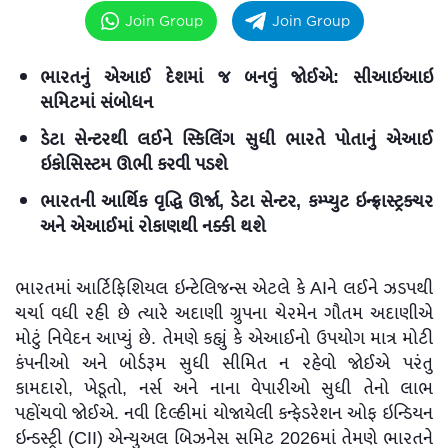
Join Group
Join Group
ભારતનું એઆઈ દેશમાં જ બનવું જોઈએ: સીઆઇઆઇ
સમિટમાં સંબોધન
ડેટા સેન્ટરથી લઈને સ્કિલિંગ સુધી ભારતે પોતાનું એઆઈ
ઇકોસિસ્ટમ ઊભી કરવી પડશે
ભારતની આર્થિક વૃદ્ધિ ઊર્જા, ડેટા સેન્ટર, કમ્પ્યુટ ઇન્ફ્રાસ્ટ્રક્ચર
અને એઆઈમાં રોકાણથી નક્કી થશે
ભારતમાં આર્ટિફિશિયલ ઇન્ટેલિજન્સ એટલે કે AIને લઈને ઝડપથી
ચર્ચા વધી રહી છે ત્યારે અદાણી ગ્રુપના ચેરમેન ગૌતમ અદાણીએ
મોટું નિવેદન આપ્યું છે. તેમણે કહ્યું કે એઆઈનો ઉપયોગ માત્ર મોટી
કંપનીઓ અને બોર્ડરૂમ સુધી સીમિત ન રહેવો જોઈએ પરંતુ
કામદારો, ખેડૂતો, નર્સ અને નાના વેપારીઓ સુધી તેનો લાભ
પહોંચવો જોઈએ. નવી દિલ્હીમાં યોજાયેલી કન્ફેડરેશન ઓફ ઇન્ડિયન
ઇન્ડસ્ટ્રી (CII) એન્યુઅલ બિઝનેસ સમિટ 2026માં તેમણે ભારતને