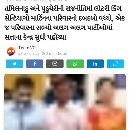
તમિલનાડુ અને પુડુચેરીની રાજનીતિમાં લોટરી કિંગ
સેન્ટિયાગો માર્ટિનના પરિવારનો દબદબો વધ્યો, એક
જ પરિવારના સભ્યો અલગ અલગ પાર્ટીઓમાં
સત્તાના કેન્દ્ર સુધી પહોંચ્યા
Team VOi
3 months ago
97
Views