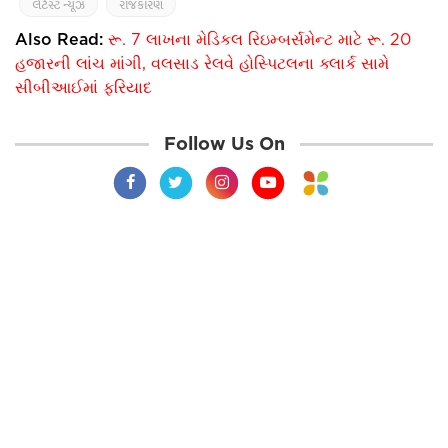
લેટેસ્ટ ન્યૂઝ
રાજકારણ
Also Read:
રૂ. 7 લાખના મેડિકલ રિઇમ્બર્સમેન્ટ માટે રૂ. 20
હજારની લાંચ માંગી, વલસાડ રેલવે હોસ્પિટલના ક્લાર્ક સામે
સીબીઆઈમાં ફરિયાદ
Follow Us On