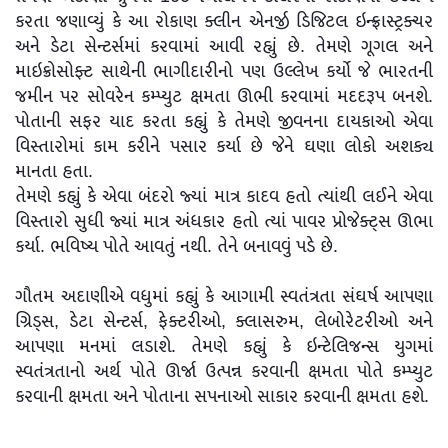
કરતા જણાવ્યું કે આ રોકાણ ક્લીન એનર્જી ડિજિટલ ઇન્ફ્રાસ્ટ્રક્ચર
અને ડેટા સેન્ટર્સમાં કરવામાં આવી રહ્યું છે. તેમણે ગૂગલ અને
માઇક્રોસોફ્ટ સાથેની ભાગીદારીનો પણ ઉલ્લેખ કર્યો જે ભારતની
જમીન પર સોવરેન કમ્પ્યુટ ક્ષમતા ઊભી કરવામાં મદદરૂપ બનશે.
પોતાની સફર યાદ કરતા કહ્યું કે તેમણે જીવનના દાયકાઓ એવા
વિસ્તારોમાં કામ કરીને પસાર કર્યા છે જેને ઘણા લોકો અશક્ય
માનતા હતા.
તેમણે કહ્યું કે એવા બંદરો જ્યાં માત્ર કાદવ હતો ત્યાંથી લઈને એવા
વિસ્તારો સુધી જ્યાં માત્ર અંધકાર હતો ત્યાં પાવર પ્રોજેક્ટ્સ ઊભા
કર્યા. ભવિષ્ય પોતે આવતું નથી. તેને બનાવવું પડે છે.
ગૌતમ અદાણીએ વધુમાં કહ્યું કે આગામી સ્વતંત્રતા સંઘર્ષ આપણા
ગ્રિડ્સ, ડેટા સેન્ટર્સ, ફેક્ટરીઓ, ક્લાસરુમ, લેબોરેટરીઓ અને
આપણા મનમાં લડાશે. તેમણે કહ્યું કે ઇન્ટેલિજન્સ યુગમાં
સ્વતંત્રતાનો અર્થ પોતે ઊર્જા ઉત્પન્ન કરવાની ક્ષમતા પોતે કમ્પ્યુટ
કરવાની ક્ષમતા અને પોતાના સપનાઓ સાકાર કરવાની ક્ષમતા હશે.