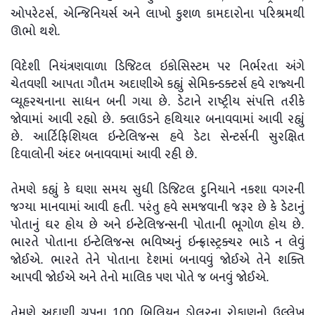
ઓપરેટર્સ, એન્જિનિયર્સ અને લાખો કુશળ કામદારોના પરિશ્રમથી
ઊભો થશે.
વિદેશી નિયંત્રણવાળા ડિજિટલ ઇકોસિસ્ટમ પર નિર્ભરતા અંગે
ચેતવણી આપતા ગૌતમ અદાણીએ કહ્યું સેમિકન્ડક્ટર્સ હવે રાજ્યની
વ્યૂહરચનાના સાધન બની ગયા છે. ડેટાને રાષ્ટ્રીય સંપત્તિ તરીકે
જોવામાં આવી રહ્યો છે. ક્લાઉડને હથિયાર બનાવવામાં આવી રહ્યું
છે. આર્ટિફિશિયલ ઇન્ટેલિજન્સ હવે ડેટા સેન્ટર્સની સુરક્ષિત
દિવાલોની અંદર બનાવવામાં આવી રહી છે.
તેમણે કહ્યું કે ઘણા સમય સુધી ડિજિટલ દુનિયાને નકશા વગરની
જગ્યા માનવામાં આવી હતી. પરંતુ હવે સમજવાની જરૂર છે કે ડેટાનું
પોતાનું ઘર હોય છે અને ઇન્ટેલિજન્સની પોતાની ભૂગોળ હોય છે.
ભારતે પોતાના ઇન્ટેલિજન્સ ભવિષ્યનું ઇન્ફ્રાસ્ટ્રક્ચર ભાડે ન લેવું
જોઈએ. ભારતે તેને પોતાના દેશમાં બનાવવું જોઈએ તેને શક્તિ
આપવી જોઈએ અને તેનો માલિક પણ પોતે જ બનવું જોઈએ.
તેમણે અદાણી ગ્રુપના 100 બિલિયન ડોલરના રોકાણનો ઉલ્લેખ