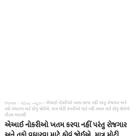
એઆઈ નોકરીઓ ખતમ કરવા નહીં પરંતુ રોજગાર અને
›
›
Home
લેટેસ્ટ ન્યૂઝ
તકો વધારવા માટે હોવું જોઈએ, માત્ર મોટી કંપનીઓ માટે નહીં તમામ માટે હોવું જોઇએ:
ગૌતમ અદાણી
એઆઈ નોકરીઓ ખતમ કરવા નહીં પરંતુ રોજગાર
અને તકો વધારવા માટે હોવું જોઈએ, માત્ર મોટી