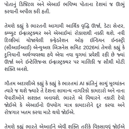
પોતાનું ડિજિટલ અને એઆઈ ભવિષ્ય પોતાના દેશમાં જ ઊભું
કરવાની અપીલ કરી હતી.
તેમણે કહ્યું કે ભારતની આગામી આર્થિક વૃદ્ધિ ઊર્જા, ડેટા સેન્ટર,
કમ્પ્યુટ ઇન્ફ્રાસ્ટ્રક્ચર અને એઆઈમાં રોકાણથી નક્કી થશે. નવી
દિલ્હીમાં યોજાયેલી કન્ફેડરેશન ઓફ ઇન્ડિયન ઇન્ડસ્ટ્રી
(સીઆઈઆઈ) એન્યુઅલ બિઝનેસ સમિટ 2026માં તેમણે કહ્યું કે
દુનિયાની અર્થવ્યવસ્થા હવે એવા નવા યુગમાં પ્રવેશી રહી છે જ્યાં
ઊર્જા અને ઇન્ટેલિજન્સ ઇન્ફ્રાસ્ટ્રક્ચર પર માલિકી જ સૌથી મોટી
શક્તિ બનશે.
ગૌતમ અદાણીએ કહ્યું કે કહ્યું કે ભારતમાં AI ક્રાંતિનું સાચું મૂલ્યાંકન
ત્યારે જ થશે જ્યારે તે દેશના સામાન્ય નાગરિકો કામદારો અને નાના
વેપારીઓને સશક્ત બનાવશે. ભારતે એ વિચારને નકારી દેવો
જોઈએ કે એઆઈનો ઉપયોગ માત્ર કામદારોને દૂર કરવા અને
રોજગાર ખતમ કરવા માટે થવો જોઈએ.
તેમણે કહ્યું ભારતે એઆઈને એવી શક્તિ તરીકે વિકસાવવું જોઈએ