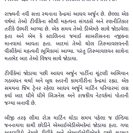
રાજ્યની નવી સત્તા રચનાના કેન્દ્રમાં આધવ અર્જુન છે. છેલ્લા એક
વર્ષમાં તેઓ ટીવીકેના સૌથી મહત્વના સંગઠકો અને રણનીતિકાર
તરીકે ઉભરી આવ્યા છે. એક સમય તેઓ ડીએમકે સાથે જોડાયેલા
હતા અને એમ કે સ્ટાલિનના જમાઈ સાબરીસનના નજીકના
માનવામાં આવતા હતા. બાદમાં તેઓ થોલ તિરુમાવલવનની
વીસીકેમાં મહત્વની ભૂમિકામાં આવ્યા. પરંતુ તિરુમાવલવન સાથેના
મતભેદ બાદ તેઓ વિજય સાથે જોડાયા.
ટીવીકેમાં જોડાયા પછી આધવ અર્જુન પાર્ટીના ચૂંટણી અભિયાન
ગઠબંધન ચર્ચા અને બૂથ સ્તરની કામગીરીના કેન્દ્રમાં રહ્યા. એક
સમયના જિમ ટ્રેનર રહેલા આધવ અર્જુને માર્ટિન પરિવારમાં લગ્ન
કર્યા બાદ ધીમે ધીમે બિઝનેસ અને રાજકીય નેટવર્કમાં પોતાની
જગ્યા બનાવી છે.
બીજી તરફ લીમા રોઝ માર્ટિન થોડા સમય પહેલા જ ઇન્ડિયા
જનનાયગા કાચી છોડીને એઆઈએડીએમકેમાં જોડાયા હતા. ગયા
અઠવાડિયે તેમણે ટીવીકે અને એઆઈએડીએમકે વચ્ચે સરકાર