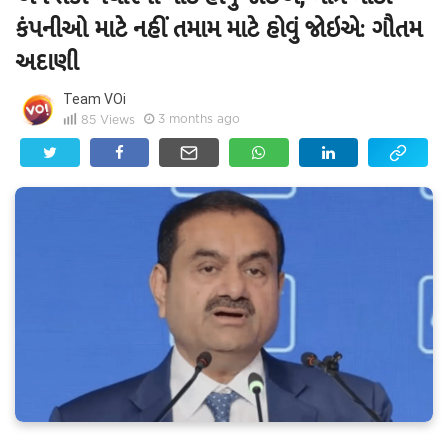
કંપનીઓ માટે નહીં તમામ માટે હોવું જોઇએ: ગૌતમ
અદાણી
Team VOi
3 months ago
85
Views