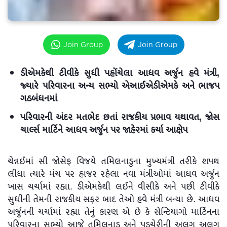
Join Group
Join Group
ડીએમકેથી ટીવીકે સુધી પહોંચેલા આધવ અર્જુન હવે મંત્રી,
જ્યારે પરિવારના અન્ય સભ્યો એઆઈએડીએમકે અને ભાજપ
ગઠબંધનમાં
પરિવારની અંદર મતભેદ છતાં રાજકીય પ્રભાવ યથાવત, જોસ
ચાર્લ્સ માર્ટિને આધવ અર્જુન પર જાહેરમાં કર્યા આક્ષેપ
ચેન્નઈમાં સી જોસેફ વિજયે તમિલનાડુના મુખ્યમંત્રી તરીકે શપથ
લીધા ત્યારે મંચ પર હાજર રહેલા નવા મંત્રીઓમાં આધવ અર્જુન
ખાસ ચર્ચામાં રહ્યા. ડીએમકેથી લઈને વીસીકે અને પછી ટીવીકે
સુધીની તેમની રાજકીય સફર બાદ તેઓ હવે મંત્રી બન્યા છે. આધવ
અર્જુનની ચર્ચામાં રહ્યા તેનું કારણ એ છે કે સેન્ટિયાગો માર્ટિનના
પરિવારના સભ્યો આજે તમિલનાડુ અને પુડુચેરીની અલગ અલગ