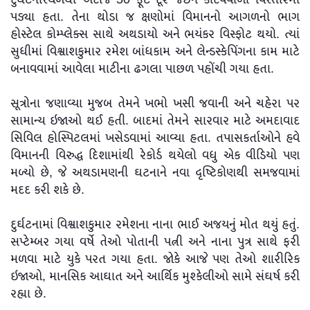
પડ્યા હતા. તેના થોડા જ ક્ષણોમાં વિમાનનો આગળનો ભાગ
હોસ્ટેલ કોમ્પ્લેક્સ સાથે અથડાયો અને ભયંકર વિસ્ફોટ થયો. ત્યાં
સુધીમાં વિશ્વાશકુમાર રમેશ બાંધકામ અને લેન્ડસ્કેપિંગના કામ માટે
બનાવવામાં આવેલા માટીના ઢગલા પાછળ પહોંચી ગયા હતા.
સૂત્રોના જણાવ્યા મુજબ તેમને ખભો ખસી જવાની અને ચહેરા પર
સામાન્ય ઇજાઓ થઈ હતી. બાદમાં તેમને સારવાર માટે અમદાવાદ
સિવિલ હોસ્પિટલમાં ખસેડવામાં આવ્યા હતા. તપાસકર્તાઓને હવે
વિમાનની વિરુદ્ધ દિશામાંથી રેકોર્ડ થયેલો વધુ એક વીડિયો પણ
મળ્યો છે, જે અથડામણની ઘટનાને નવા દૃષ્ટિકોણથી સમજવામાં
મદદ કરી શકે છે.
દુર્ઘટનામાં વિશ્વાશકુમાર રમેશના નાના ભાઈ અજયનું મોત થયું હતું.
સપ્ટેમ્બર ગયા વર્ષે તેઓ પોતાની પત્ની અને નાના પુત્ર સાથે ફરી
મળવા માટે યુકે પરત ગયા હતા. જોકે આજે પણ તેઓ શારીરિક
ઇજાઓ, માનસિક આઘાત અને આર્થિક મુશ્કેલીઓ સામે સંઘર્ષ કરી
રહ્યા છે.