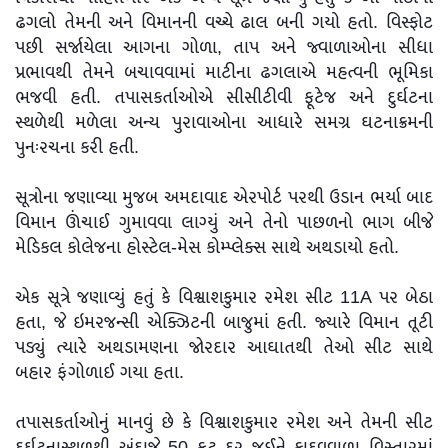
ઢગલો તેમની અને વિમાનની વચ્ચે ઢાલ બની ગયો હતો. વિસ્ફોટ
પછી સર્જાયેલા આગના ગોળા, તાપ અને જ્વાળાઓના સીધા
પ્રભાવથી તેમને બચાવવામાં માટીના ઢગલાએ મહત્વની ભૂમિકા
ભજવી હતી. તપાસકર્તાઓએ સીસીટીવી ફૂટેજ અને દુર્ઘટના
સ્થળેથી મળેલા અન્ય પુરાવાઓના આધારે સમગ્ર ઘટનાક્રમની
પુનઃરચના કરી હતી.
સૂત્રોના જણાવ્યા મુજબ અમદાવાદ એરપોર્ટ પરથી ઉડાન ભર્યા બાદ
વિમાન ઊંચાઈ ગુમાવવા લાગ્યું અને તેનો પાછળનો ભાગ બીજે
મેડિકલ કોલેજના હોસ્ટેલ-મેસ કોમ્પ્લેક્સ સાથે અથડાયો હતો.
એક સૂત્રે જણાવ્યું હતું કે વિશ્વાશકુમાર રમેશ સીટ 11A પર બેઠા
હતા, જે ઇમરજન્સી એક્ઝિટની બાજુમાં હતી. જ્યારે વિમાન તૂટી
પડ્યું ત્યારે અથડામણના જોરદાર આઘાતથી તેઓ સીટ સાથે
બહાર ફંગોળાઈ ગયા હતા.
તપાસકર્તાઓનું માનવું છે કે વિશ્વાશકુમાર રમેશ અને તેમની સીટ
દુર્ઘટનાસ્થળથી અંદાજે 50 ફૂટ દૂર જઈને કાદવવાળા વિસ્તારમાં