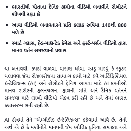
ભારતીયો પોતાના દૈનિક કામોના વીડિયો બનાવીને રોબોટને
શીખવી રહ્યા છે
આવા વીડિયો બનાવનારને પ્રતિ કલાક રુપિયા 140થી 800
મળે છે
સ્માર્ટ ગ્લાસ, હેડ-માઉન્ટેડ કેમેરા અને ફર્સ્ટ-પર્સન વીડિયો દ્વારા
માનવ વર્તન સમજવાનો પ્રયાસ
ચા બનાવવી, કપડાં વાળવા, વાસણ ધોવા, ઝાડૂ મારવું કે સ્કૂટર
ચલાવવા જેવા રોજબરોજના સામાન્ય કામો માટે હવે આર્ટિફિશિયલ
ઇન્ટેલિજન્સ (AI) અને રોબોટને ટ્રેનિંગ આપવા માટે AI કંપનીઓ
માનવ શરીરની હલનચલન, હાથની ગતિ અને દૈનિક વર્તનને
સમજવા માટે લાખો વીડિયો એકત્ર કરી રહી છે અને તેમાં ભારત
ક્લાસરુમ બની રહ્યો છે.
AI ક્ષેત્રમાં તેને “એમ્બોડીડ ઇન્ટેલિજન્સ” કહેવામાં આવે છે. તેનો
અર્થ એ છે કે મશીનોને માનવની જેમ ભૌતિક દુનિયા સમજતા અને