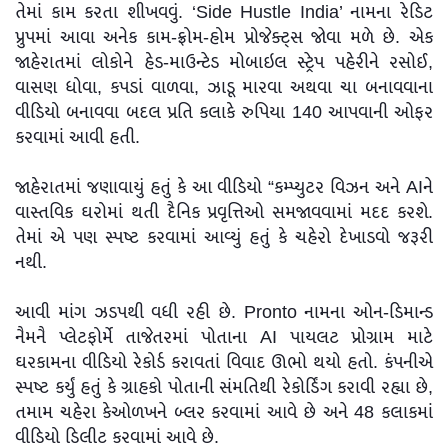
તેમાં કામ કરતા શીખવવું. ‘Side Hustle India’ નામના રેડિટ
પ્રુપમાં આવા અનેક કામ-ફ્રોમ-હોમ પ્રોજેક્ટ્સ જોવા મળે છે. એક
જાહેરાતમાં લોકોને હેડ-માઉન્ટેડ મોબાઇલ સ્ટ્રેપ પહેરીને રસોઈ,
વાસણ ધોવા, કપડાં વાળવા, ઝાડૂ મારવા અથવા ચા બનાવવાના
વીડિયો બનાવવા બદલ પ્રતિ કલાકે રુપિયા 140 આપવાની ઓફર
કરવામાં આવી હતી.
જાહેરાતમાં જણાવાયું હતું કે આ વીડિયો “કમ્પ્યુટર વિઝન અને AIને
વાસ્તવિક ઘરોમાં થતી દૈનિક પ્રવૃત્તિઓ સમજાવવામાં મદદ કરશે.
તેમાં એ પણ સ્પષ્ટ કરવામાં આવ્યું હતું કે ચહેરો દેખાડવો જરૂરી
નથી.
આવી માંગ ઝડપથી વધી રહી છે. Pronto નામના ઓન-ડિમાન્ડ
નૈમનૈ પ્લેટફોર્મે તાજેતરમાં પોતાના AI પાયલટ પ્રોગ્રામ માટે
ઘરકામના વીડિયો રેકોર્ડ કરાવતાં વિવાદ ઊભો થયો હતો. કંપનીએ
સ્પષ્ટ કર્યું હતું કે ગ્રાહકો પોતાની સંમતિથી રેકોર્ડિંગ કરાવી રહ્યા છે,
તમામ ચહેરા કેઓળખને બ્લર કરવામાં આવે છે અને 48 કલાકમાં
વીડિયો ડિલીટ કરવામાં આવે છે.