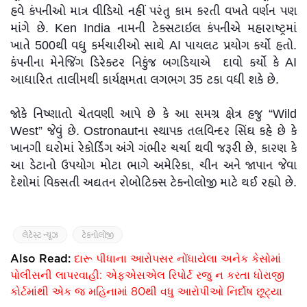
હવે કંપનીઓ માત્ર વીડિયો નહીં પરંતુ કામ કરતી વખતે વર્ણન પણ
માંગે છે. Ken India નામની ટેક્સટાઇલ કંપનીએ મહારાષ્ટ્રમાં
ખાતે 500થી વધુ કર્મચારીઓ સાથે AI પાયલટ પ્રયોગ કર્યો હતો.
કંપનીના મેનેજિંગ ડિરેક્ટર નિકુંજ બગડિયાએ દાવો કર્યો કે AI
આધારિત તાલીમથી કાર્યક્ષમતા લગભગ 35 ટકા વધી શકે છે.
જોકે નિષ્ણાતો ચેતવણી આપે છે કે આ સમગ્ર ક્ષેત્ર હજુ “Wild
West” જેવું છે. Ostronautના સ્થાપક તલવિન્દર સિંઘ કહે છે કે
ખાનગી ઘરોમાં રેકોર્ડિંગ અંગે ગંભીર ચર્ચા થવી જરૂરી છે, કારણ કે
આ ડેટાનો ઉપયોગ મોટા ભાગે અમેરિકા, ચીન અને જાપાન જેવા
દેશોમાં વિકસતી અદ્યતન રોબોટિક્સ ટેક્નોલોજી માટે થઈ રહ્યો છે.
લેટેસ્ટ ન્યૂઝ
ટેકનોલોજી
Also Read:
દારૂ પીધાના આરોપસર નોંધાયેલા અનેક કેસોમાં
પોલીસની લાપરવાહી: એફએસએલ રિપોર્ટ રજુ ન કરતા ધોરાજી
કોર્ટમાંથી એક જ મહિનામાં 80થી વધુ આરોપીઓ નિર્દોષ છૂટ્યા