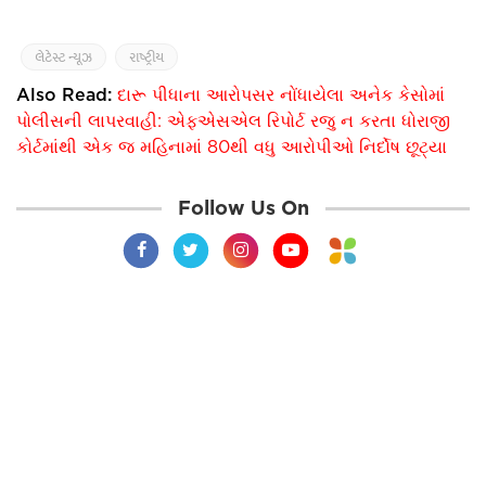
લેટેસ્ટ ન્યૂઝ
રાષ્ટ્રીય
Also Read:
દારૂ પીધાના આરોપસર નોંધાયેલા અનેક કેસોમાં
પોલીસની લાપરવાહી: એફએસએલ રિપોર્ટ રજુ ન કરતા ધોરાજી
કોર્ટમાંથી એક જ મહિનામાં 80થી વધુ આરોપીઓ નિર્દોષ છૂટ્યા
Follow Us On