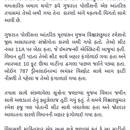
ચમત્કારિક બચાવ થયો? હવે ગુજરાત પોલીસની એક આંતરિક
તપાસમાં તેઓ બચી ગયા તેના કારણો અંગે મહત્વની વિગતો સામે
આવી છે.
ગુજરાત પોલીસના આંતરિક મૂલ્યાંકન મુજબ વિશ્વાશકુમાર રમેશનો
જીવ અસાધારણ સંજોગોના કારણે બચી ગયો હતો. તેઓ સીટ
નંબર 11A પર બેઠા હતા, જે ઇમરજન્સી એક્ઝિટની બાજુમાં હતી.
વિમાન તૂટી પડતા તેઓ સીટ સાથે બહાર ફંગોળાઈ ગયા હતા અને
ત્યારબાદ 10 ફૂટ ઊંચા માટીના ઢગલા પાછળ જઈને પડ્યા હતા.
બોઇંગ 787 ડ્રીમલાઇનરમાં ભયંકર વિસ્ફોટ સાથે આગ ફાટી
નીકળી તે પહેલા જ તેઓ ફંગાળાઇ ગયા હતા.
તપાસ સાથે સંકળાયેલા સૂત્રોના જણાવ્યા મુજબ વિમાન જમીન
સાથે અથડાતાં તેનું ફ્યુઝેલાજ તૂટી ગયું હતું. તે સમયે વિશ્વાશકુમાર
રમેશ હજુ પણ પોતાની સીટ સાથે બંધાયેલા હતા અને જોરદાર
આઘાતના કારણે વિમાનની બહાર ફંગોળાઈ ગયા હતા.
વિકાસથી માહિતગાર એક અન્ય સૂત્રે જણાવ્યું હતું કે આ માટીનો