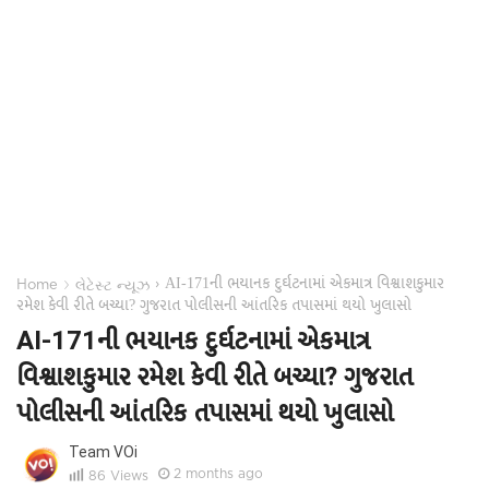
AI-171ની ભયાનક દુર્ઘટનામાં એકમાત્ર વિશ્વાશકુમાર
›
›
Home
લેટેસ્ટ ન્યૂઝ
રમેશ કેવી રીતે બચ્યા? ગુજરાત પોલીસની આંતરિક તપાસમાં થયો ખુલાસો
AI-171ની ભયાનક દુર્ઘટનામાં એકમાત્ર
વિશ્વાશકુમાર રમેશ કેવી રીતે બચ્યા? ગુજરાત
પોલીસની આંતરિક તપાસમાં થયો ખુલાસો
Team VOi
2 months ago
86
Views