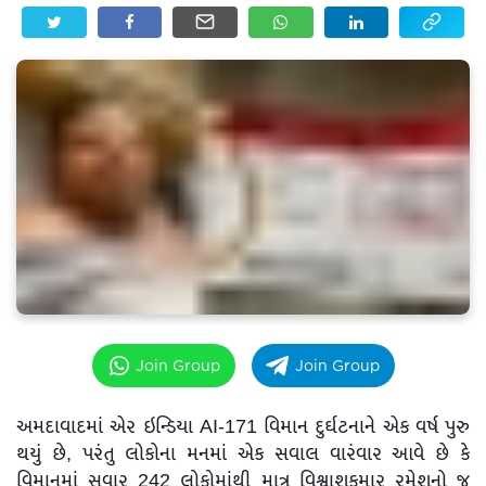
Join Group
Join Group
અમદાવાદમાં એર ઇન્ડિયા AI-171 વિમાન દુર્ઘટનાને એક વર્ષ પુરુ
થયું છે, પરંતુ લોકોના મનમાં એક સવાલ વારંવાર આવે છે કે
વિમાનમાં સવાર 242 લોકોમાંથી માત્ર વિશ્વાશકુમાર રમેશનો જ