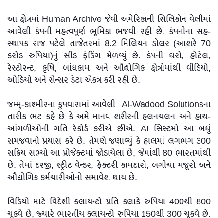
આ ક્ષેત્રમાં Human Archive જેવી અમેરિકાની સિલિકોન વેલીમાં
આવેલી કંપની મહત્વપૂર્ણ ભૂમિકા ભજવી રહી છે. કંપનીના સહ-
સ્થાપક રાજ પટેલે તાજેતરમાં 8.2 મિલિયન ડોલર (આશરે 70
કરોડ રુપિયા)નું સીડ ફંડિંગ મેળવ્યું છે. કંપની ઘરો, હોટેલ,
રેસ્ટોરન્ટ, કૃષિ, બાંધકામ અને ઔદ્યોગિક ક્ષેત્રોમાંથી વીડિયો,
ઓડિયો અને સેન્સર ડેટા એકત્ર કરી રહી છે.
જમ્મુ-કાશ્મીરના કુપવારામાં આવેલી Al-Wadood Solutionsના
તારીક ભટ કહે છે કે અમે માનવ શરીરની હલનચલન અને હાથ-
આંગળીઓની ગતિ રેકોર્ડ કરીએ છીએ. AI સિસ્ટમો આ બધું
સમજવાનો પ્રયાસ કરે છે. તેમણે જણાવ્યું કે હાલમાં લગભગ 300
સક્રિય સભ્યો આ પ્રોજેક્ટમાં જોડાયેલા છે, જેમાંથી 80 ભારતમાંથી
છે. તેમાં દરજી, સ્ટ્રીટ વેન્ડર, ફેક્ટરી કામદારો, બગીચા મજૂરો અને
ઔદ્યોગિક કર્મચારીઓનો સમાવેશ થાય છે.
વિડિયો માટે વિદેશી ક્લાયન્ટો પ્રતિ કલાકે રુપિયા 400થી 800
ચૂકવે છે, જ્યારે ભારતીય ક્લાયન્ટો રુપિયા 150થી 300 ચૂકવે છે.