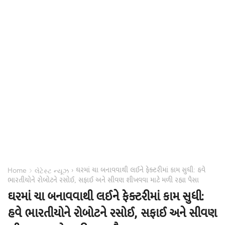
ઘરમાં ચા બનાવવાથી લઈને ફેક્ટરીમાં કામ સુધી: હવે
›
›
Home
લેટેસ્ટ ન્યૂઝ
ભારતીયોને રોબોટને રસોઈ, સફાઈ અને સીવણ શીખવવા માટે મળી રહ્યા પૈસા
ઘરમાં ચા બનાવવાથી લઈને ફેક્ટરીમાં કામ સુધી:
હવે ભારતીયોને રોબોટને રસોઈ, સફાઈ અને સીવણ