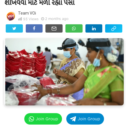
શીખવવા માટે મળી રહ્યા પૈસા
Team VOi
2 months ago
93
Views
Join Group
Join Group