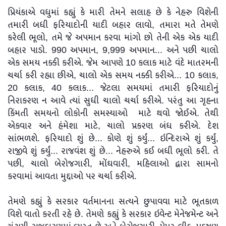
પ્રિયંકાએ વધુમાં કહ્યું કે મારી તેમને સલાહ છે કે નેહરુ વિશેની
તમારી બધી ફરિયાદોની યાદી બહાર લાવો, તમારા મતે તેમણે
કરેલી ભૂલો, તમે જે અપમાન કરવા માંગો છો તેની એક એક યાદી
બહાર પાડો. 990 અપમાન, 9,999 અપમાન... અને પછી ચાલો
એક સમય નક્કી કરીએ. જેમ આપણે 10 કલાક માટે વંદે માતરમની
ચર્ચા કરી રહ્યા છીએ, ચાલો એક સમય નક્કી કરીએ... 10 કલાક,
20 કલાક, 40 કલાક... જેટલા સમયમાં તમારી ફરિયાદોનું
નિરાકરણ ન આવે ત્યાં સુધી ચાલો ચર્ચા કરીએ. પરંતુ આ ગૃહના
કિંમતી સમયનો લોકોની સમસ્યાઓ માટે થવો જોઈએ. તેથી
એકવાર અને હંમેશા માટે, ચાલો પ્રકરણ બંધ કરીએ. દેશ
સાંભળશે. ફરિયાદો શું છે... કોણે શું કર્યું... ઇન્દિરાએ શું કર્યું,
રાજીવે શું કર્યું... રાજવંશ શું છે... નેહરુએ કઈ બધી ભૂલો કરી. તે
પછી, ચાલો બેરોજગારી, મોંઘવારી, મહિલાઓ દ્વારા સામનો
કરવામાં આવતા મુદ્દાઓ પર ચર્ચા કરીએ.
તેમણે કહ્યું કે સરકાર વર્તમાનના સત્યને છુપાવવા માટે ભૂતકાળ
વિશે વાતો કરતી રહે છે. તેમણે કહ્યું કે સરકાર ઇવેન્ટ મેનેજમેન્ટ અને