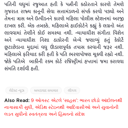
પતિની વધુમાં રજુઆત હતી કે પત્નીની કઠોરતાને કારણે તેમણે
ગુજરાત રાજ્ય કાનૂની સેવા સત્તામંડળનો સંપર્ક કરવો પડ્યો અને
તેમના ત્રાસ અને ઉત્પીડનને કારણે મહિલા પોલીસ સ્ટેશનમાં અરજી
દાખલ કરી. એક તબક્કે, મહિલાએ હાઈકોર્ટને કહ્યું કે લગ્નનો અંત
લાવવામાં તેણીને કોઈ સમસ્યા નથી. ન્યાયાધીશ સંગીતા વિશેન
અને ન્યાયાધીશ નિશા ઠાકોરની બેન્ચે જણાવ્યું હતું કેકોર્ટે
છૂટાછેડાના મુદ્દામાં વધુ ઊંડાણપૂર્વક તપાસ કરવાની જરૂર નથી.
મહિલાએ ફરિયાદ કરી હતી કે પતિ ભરણપોષણ ચૂકવી રહ્યો નથી.
જોકે પતિએ બાકીની રકમ કોર્ટ રજિસ્ટ્રીમાં હપ્તામાં જમા કરાવવા
સંમતિ દર્શાવી હતી.
લેટેસ્ટ ન્યૂઝ
અમદાવાદ સમાચાર
લીગલ
Also Read:
9 ઓગસ્ટ એટલે ‘સાહસ’: ભારત છોડો આંદોલનથી
નાગાસાકી સુધી, એડિથ સ્ટેઇનથી આદિવાસીઓ અને યુવાનોની
લડત સુધીનો સ્વતંત્રતા અને હિંમતનો સંદેશ