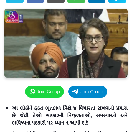
Join Group
Join Group
આ લોકોને ફક્ત ભૂતકાળ વિશે જ વિચારતા રાખવાનો પ્રયાસ
છે જેથી તેઓ સરકારની નિષ્ફળતાઓ, સમસ્યાઓ અને
ભવિષ્યના પડકારો પર ધ્યાન ન આપી શકે