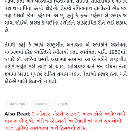
આવી હતી અને વાસ્તવિક ચિંતાઓનો સામનો સાંપ્રદાયિક દબાણને
વશ થયા વિના કરવો જોઈએ. તેમણે રવિન્દ્રનાથ ટાગોરનો એક પત્ર
પણ વાંચ્યો જેમાં કહેવામાં આવ્યું હતું કે ફક્ત પહેલા બે શ્લોક જ
ગાવા જોઈએ કારણ કે પછીના શ્લોકોને સાંપ્રદાયિક રીતે લઈ શકાય
છે.
તેમણે કહ્યું કે આજે રાષ્ટ્રગીત બનાવતા બે શ્લોકોને સ્વતંત્રતા
ચળવળમાં દરેક વ્યક્તિએ સ્વીકાર્યા હતા. સ્વતંત્રતા પછી, 1950માં,
જ્યારે ડૉ. રાજેન્દ્ર પ્રસાદે બંધારણ સભામાં આ બે કડીને રાષ્ટ્રગીત
તરીકે જાહેર કરી ત્યારે બી.આર. આંબેડકર અને જન સંઘના નેતા
શ્યામા પ્રસાદ મુખર્જી સહિત તમામ મહાન નેતાઓ હાજર હતા અને
કોઈએ વાંધો ઉઠાવ્યો ન હતો.
લેટેસ્ટ ન્યૂઝ
રાજકારણ
રાષ્ટ્રીય
Also Read:
9 ઓગસ્ટ એટલે ‘સાહસ’: ભારત છોડો આંદોલનથી
નાગાસાકી સુધી, એડિથ સ્ટેઇનથી આદિવાસીઓ અને યુવાનોની
લડત સુધીનો સ્વતંત્રતા અને હિંમતનો સંદેશ