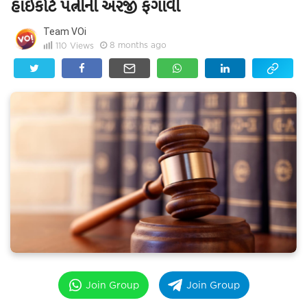
હાઇકોર્ટે પત્નીની અરજી ફગાવી
Team VOi
8 months ago
110
Views
Join Group
Join Group