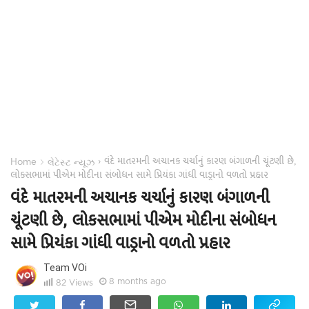
વંદે માતરમની અચાનક ચર્ચાનું કારણ બંગાળની ચૂંટણી છે,
›
›
Home
લેટેસ્ટ ન્યૂઝ
લોકસભામાં પીએમ મોદીના સંબોધન સામે પ્રિયંકા ગાંધી વાડ્રાનો વળતો પ્રહાર
વંદે માતરમની અચાનક ચર્ચાનું કારણ બંગાળની
ચૂંટણી છે, લોકસભામાં પીએમ મોદીના સંબોધન
સામે પ્રિયંકા ગાંધી વાડ્રાનો વળતો પ્રહાર
Team VOi
8 months ago
82
Views