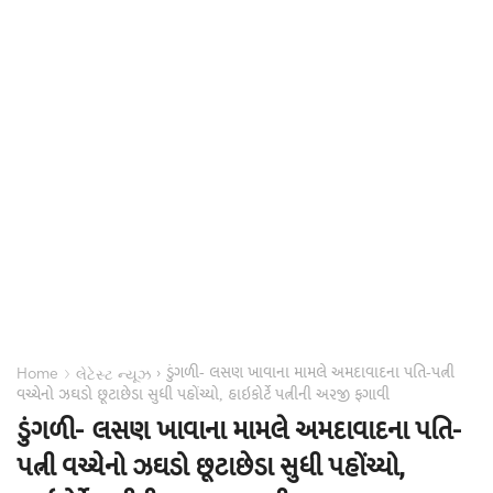
ડુંગળી- લસણ ખાવાના મામલે અમદાવાદના પતિ-પત્ની
›
›
Home
લેટેસ્ટ ન્યૂઝ
વચ્ચેનો ઝઘડો છૂટાછેડા સુધી પહોંચ્યો, હાઇકોર્ટે પત્નીની અરજી ફગાવી
ડુંગળી- લસણ ખાવાના મામલે અમદાવાદના પતિ-
પત્ની વચ્ચેનો ઝઘડો છૂટાછેડા સુધી પહોંચ્યો,