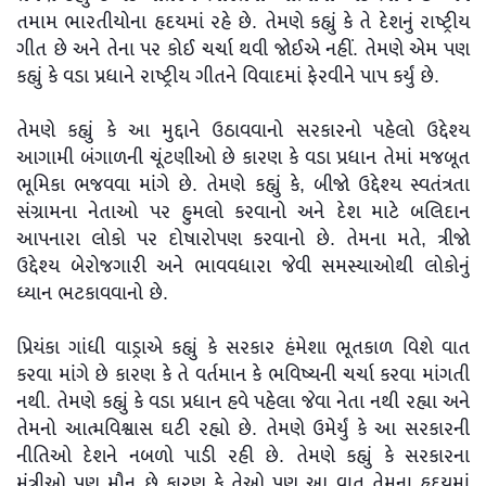
તમામ ભારતીયોના હૃદયમાં રહે છે. તેમણે કહ્યું કે તે દેશનું રાષ્ટ્રીય
ગીત છે અને તેના પર કોઈ ચર્ચા થવી જોઈએ નહીં. તેમણે એમ પણ
કહ્યું કે વડા પ્રધાને રાષ્ટ્રીય ગીતને વિવાદમાં ફેરવીને પાપ કર્યું છે.
તેમણે કહ્યું કે આ મુદ્દાને ઉઠાવવાનો સરકારનો પહેલો ઉદ્દેશ્ય
આગામી બંગાળની ચૂંટણીઓ છે કારણ કે વડા પ્રધાન તેમાં મજબૂત
ભૂમિકા ભજવવા માંગે છે. તેમણે કહ્યું કે, બીજો ઉદ્દેશ્ય સ્વતંત્રતા
સંગ્રામના નેતાઓ પર હુમલો કરવાનો અને દેશ માટે બલિદાન
આપનારા લોકો પર દોષારોપણ કરવાનો છે. તેમના મતે, ત્રીજો
ઉદ્દેશ્ય બેરોજગારી અને ભાવવધારા જેવી સમસ્યાઓથી લોકોનું
ધ્યાન ભટકાવવાનો છે.
પ્રિયંકા ગાંધી વાડ્રાએ કહ્યું કે સરકાર હંમેશા ભૂતકાળ વિશે વાત
કરવા માંગે છે કારણ કે તે વર્તમાન કે ભવિષ્યની ચર્ચા કરવા માંગતી
નથી. તેમણે કહ્યું કે વડા પ્રધાન હવે પહેલા જેવા નેતા નથી રહ્યા અને
તેમનો આત્મવિશ્વાસ ઘટી રહ્યો છે. તેમણે ઉમેર્યું કે આ સરકારની
નીતિઓ દેશને નબળો પાડી રહી છે. તેમણે કહ્યું કે સરકારના
મંત્રીઓ પણ મૌન છે કારણ કે તેઓ પણ આ વાત તેમના હૃદયમાં