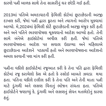
કારણે પત્ની બાળક સાથે તેના સાસરીનું ઘર છોડી ગઈ હતી.
2013માં પતિએ અમદાવાદની ફેમિલી કોર્ટમાં છૂટાછેડાની અરજી
દાખલ કરી, જેમાં પત્ની દ્વારા ક્રૂરતા અને ત્યાગનો આરોપ મૂકવામાં
આવ્યો. મે,2024માં ફેમિલી કોર્ટે છૂટાછેડાની અરજી મંજુર કરી હતી
અને અને પતિને ભરણપોષણ ચૂકવવાનો આદેશ આપ્યો હતો. તેની
સામે બંનેએ હાઇકોર્ટમાં અપીલ કરી હતી. જેમાં પતિએ
ભરણપોષણના આદેશ પર સવાલ ઉઠાવ્યા અને મહિલાએ
છૂટાછેડાના આદેશને પડકાર્યો હતો અને ભરણપોષણના આદેશનો
અમલ કરવાની પણ માંગ કરી હતી.
પત્નીના વકીલે હાઈકોર્ટમાં રજૂઆત કરી કે તેના પતિ દ્વારા ફેમિલી
કોર્ટમાં રજૂ કરાયેલો કેસ એ હતો કે રસોઇ બાબતે ઝઘડા થયા
હતા. પતિના વકીલે દલીલ કરી કે તેના પતિ અને તેની માતા પત્ની
માટે ડુંગળી અને લસણ વિનાનું ભોજન રાંધતા હતા. પતિએ
હાઈકોર્ટને જણાવ્યું કે, ડુંગળી અને લસણનું સેવન મતભેદોનું કારણ
હતું.