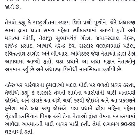
જાણે છે.
તેમણે કહ્યું કે રાષ્ટ્રગીતના સ્વરૂપ વિશે પ્રશ્નો પૂછીને, જેને બંધારણ
સભા દ્વારા ઘણા સમય પહેલા સ્વીકારવામાં આવ્યો હતો અને
મહાત્મા ગાંધી, નેતાજી સુભાષચંદ્ર બોઝ, જવાહરલાલ નેહરુ,
રાજેન્દ્ર પ્રસાદ, આચાર્ય નરેન્દ્ર દેવ, સરદાર વલ્લભભાઈ પટેલ,
રવિન્દ્રનાથ ટાગોર અને બી.આર. આંબેડકર જેવા નેતાઓ દ્વારા ટેકો
આપવામાં આવ્યો હતો, વડા પ્રધાને આ બધા મહાન નેતાઓનું
અપમાન કર્યું છે અને બંધારણ વિરોધી માનસિકતા દર્શાવી છે.
નહેરુ પર વારંવારના હુમલાઓ બદલ મોદી પર વળતો પ્રહાર કરતા,
તેણીએ કહ્યું કે સરકારે તેમની સામેના આરોપોની યાદી બનાવવી
જોઈએ, અને સંસદે આ અંગે ચર્ચા કરવી જોઈએ અને આ પ્રકરણને
હંમેશા માટે બંધ કરવું જોઈએ. વડા પ્રધાને થોડા મહિના પહેલા
ચૂંટણી દરમિયાન વિપક્ષ અને તેના નેતાઓ દ્વારા તેમના પર કરવામાં
આવેલા અપમાનની યાદી બહાર પાડી હતી. તેમાં લગભગ 90-99
ઘટનાઓ હતી.