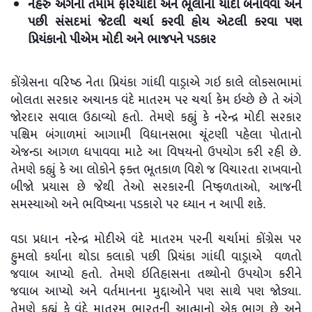
નેહરુ અંગેની તમામ ફરિયાદો અને ભૂલોની યાદી બનાવવા અને
પછી સંસદમાં જેટલી ચર્ચા કરવી હોય એટલી કરવા પણ
પ્રિયંકાનો પીએમ મોદી અને ભાજપને પડકાર
કોંગ્રેસના વરિષ્ઠ નેતા પ્રિયંકા ગાંધી વાડ્રાએ ગઇ કાલે લોકસભામાં
બોલતા સરકાર અચાનક વંદે માતરમ પર ચર્ચા કેમ ઇચ્છે છે તે અંગે
જોરદાર સવાલ ઉઠાવ્યો હતો. તેમણે કહ્યું કે નરેન્દ્ર મોદી સરકાર
પશ્ચિમ બંગાળમાં આગામી વિધાનસભા ચૂંટણી પહેલા પોતાનો
એજન્ડા આગળ ધપાવવા માટે આ વિષયનો ઉપયોગ કરી રહી છે.
તેમણે કહ્યું કે આ લોકોને ફક્ત ભૂતકાળ વિશે જ વિચારતા રાખવાનો
બીજો પ્રયાસ છે જેથી તેઓ સરકારની નિષ્ફળતાઓ, આજની
સમસ્યાઓ અને ભવિષ્યના પડકારો પર ધ્યાન ન આપી શકે.
વડા પ્રધાન નરેન્દ્ર મોદીએ વંદે માતરમ પરની ચર્ચામાં કોંગ્રેસ પર
હુમલો કર્યાના થોડા કલાકો પછી પ્રિયંકા ગાંધી વાડ્રાએ વળતો
જવાબ આપ્યો હતો. તેમણે ઇતિહાસના તથ્યોનો ઉપયોગ કરીને
જવાબ આપ્યો અને વર્તમાનના મુદ્દાઓને પણ સાથે પણ જોડ્યા.
તેમણે કહ્યું કે વંદે માતરમ ભારતની આત્માનો એક ભાગ છે અને