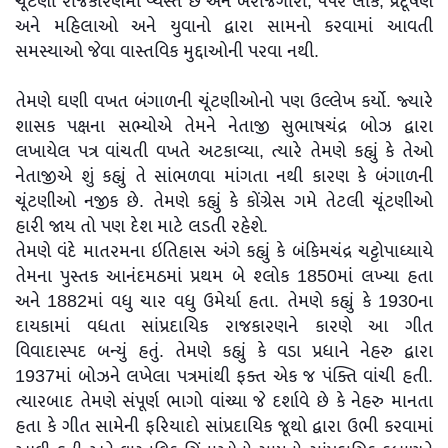
ચૂંટણી રાજકારણમાં વ્યસ્ત છે અને બેરોજગારી, પેપર લીક, પ્રદૂષણ
અને મહિલાઓ અને યુવાનો દ્વારા સામનો કરવામાં આવતી
સમસ્યાઓ જેવા વાસ્તવિક મુદ્દાઓની પરવા નથી.
તેમણે ઘણી વખત બંગાળની ચૂંટણીઓનો પણ ઉલ્લેખ કર્યો. જ્યારે
શાસક પક્ષના સભ્યોએ તેમને નેતાજી સુભાષચંદ્ર બોઝ દ્વારા
લખાયેલ પત્ર વાંચતી વખતે અટકાવ્યા, ત્યારે તેમણે કહ્યું કે તેઓ
નેતાજીએ શું કહ્યું તે સાંભળવા માંગતા નથી કારણ કે બંગાળની
ચૂંટણીઓ નજીક છે. તેમણે કહ્યું કે કોંગ્રેસ ગમે તેટલી ચૂંટણીઓ
હારી જાય તો પણ દેશ માટે લડતી રહેશે.
તેમણે વંદે માતરમના ઇતિહાસ અંગે કહ્યું કે બંકિમચંદ્ર ચટ્ટોપાધ્યાયે
તેમના પુસ્તક આનંદમઠમાં પ્રથમ બે શ્લોક 1850માં લખ્યા હતા
અને 1882માં વધુ ચાર વધુ ઉમેર્યા હતા. તેમણે કહ્યું કે 1930ના
દાયકામાં વધતા સાંપ્રદાયિક રાજકારણને કારણે આ ગીત
વિવાદાસ્પદ બન્યું હતું. તેમણે કહ્યું કે વડા પ્રધાને નેહરુ દ્વારા
1937માં બોઝને લખેલા પત્રમાંથી ફક્ત એક જ પંક્તિ વાંચી હતી.
ત્યારબાદ તેમણે સંપૂર્ણ ભાગો વાંચ્યા જે દર્શાવે છે કે નેહરુ માનતા
હતા કે ગીત સામેની ફરિયાદો સાંપ્રદાયિક જૂથો દ્વારા ઉભી કરવામાં