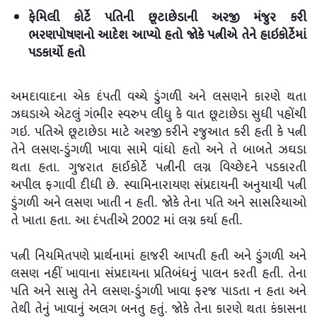
ફેમિલી કોર્ટે પતિની છૂટાછેડાની અરજી મંજુર કરી
ભરણપોષણનો આદેશ આપ્યો હતો જોકે પત્નીએ તેને હાઇકોર્ટેમાં
પડકાર્યો હતો
અમદાવાદના એક દંપતી વચ્ચે ડુંગળી અને લસણને કારણે થતા
ઝઘડાએ એટલું ગંભીર સ્વરુપ લીધુ કે વાત છૂટાછેડા સુધી પહોંચી
ગઇ. પતિએ છૂટાછેડા માટે અરજી કરીને રજુઆત કરી હતી કે પત્ની
તેને લસણ-ડુંગળી ખાવા સામે વાંધો હતો અને તે બાબતે ઝઘડા
થતા હતા. ગુજરાત હાઈકોર્ટે પત્નીની લગ્ન વિચ્છેદને પડકારતી
અપીલ ફગાવી દીધી છે. સ્વામિનારાયણ સંપ્રદાયની અનુયાયી પત્ની
ડુંગળી અને લસણ ખાતી ન હતી. જોકે તેના પતિ અને સાસરિયાઓ
તે ખાતા હતા. આ દંપતીએ 2002 માં લગ્ન કર્યા હતી.
પત્ની નિયમિતપણે પ્રાર્થનામાં હાજરી આપતી હતી અને ડુંગળી અને
લસણ નહીં ખાવાના સંપ્રદાયના પ્રતિબંધનું પાલન કરતી હતી. તેના
પતિ અને સાસુ તેને લસણ-ડુંગળી ખાવા ફરજ પાડતા ન હતા અને
તેથી તેનું ખાવાનું અલગ બનતુ હતું. જોકે તેના કારણે થતા કંકાસના