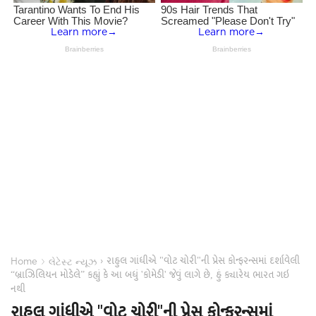
રાહુલ ગાંધીએ "વોટ ચોરી"ની પ્રેસ કોન્ફરન્સમાં દર્શાવેલી
›
›
Home
લેટેસ્ટ ન્યૂઝ
“બ્રાઝિલિયન મોડેલે” કહ્યું કે આ બધું 'કોમેડી' જેવું લાગે છે, હું ક્યારેય ભારત ગઇ
નથી
રાહુલ ગાંધીએ "વોટ ચોરી"ની પ્રેસ કોન્ફરન્સમાં