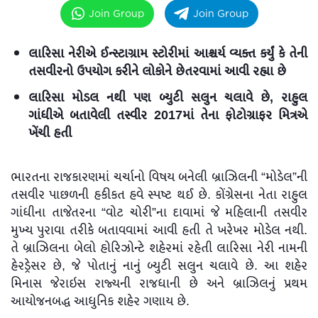
Join Group
Join Group
લારિસા નેરીએ ઈન્સ્ટાગ્રામ સ્ટોરીમાં આશ્ચર્ય વ્યક્ત કર્યું કે તેની
તસવીરનો ઉપયોગ કરીને લોકોને છેતરવામાં આવી રહ્યા છે
લારિસા મોડલ નથી પણ બ્યુટી સલુન ચલાવે છે, રાહુલ
ગાંધીએ બતાવેલી તસ્વીર 2017માં તેના ફોટોગ્રાફર મિત્રએ
ખેંચી હતી
ભારતના રાજકારણમાં ચર્ચાનો વિષય બનેલી બ્રાઝિલની “મોડેલ”ની
તસવીર પાછળની હકીકત હવે સ્પષ્ટ થઈ છે. કોંગ્રેસના નેતા રાહુલ
ગાંધીના તાજેતરના “વોટ ચોરી”ના દાવામાં જે મહિલાની તસવીર
મુખ્ય પુરાવા તરીકે બતાવવામાં આવી હતી તે ખરેખર મોડેલ નથી.
તે બ્રાઝિલના બેલો હોરિઝોન્ટે શહેરમાં રહેતી લારિસા નેરી નામની
હેરડ્રેસર છે, જે પોતાનું નાનું બ્યુટી સલુન ચલાવે છે. આ શહેર
મિનાસ જેરાઇસ રાજ્યની રાજધાની છે અને બ્રાઝિલનું પ્રથમ
આયોજનબદ્ધ આધુનિક શહેર ગણાય છે.