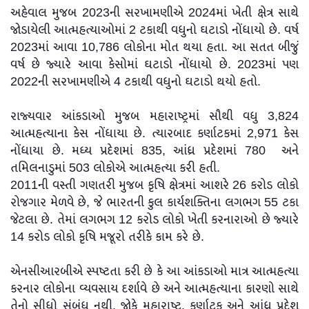
અહેવાલ મુજબ 2023ની સરખામણીએ 2024માં ખેતી ક્ષેત્ર સાથે
જોડાયેલી આત્મહત્યાઓમાં 2 ટકાથી વધુનો ઘટાડો નોંધાયો છે. વર્ષ
2023માં આવા 10,786 લોકોના મોત થયા હતા. આ સતત બીજું
વર્ષ છે જ્યારે આવા કેસોમાં ઘટાડો નોંધાયો છે. 2023માં પણ
2022ની સરખામણીએ 4 ટકાથી વધુનો ઘટાડો થયો હતો.
રાજ્યવાર આંકડાઓ મુજબ મહારાષ્ટ્રમાં સૌથી વધુ 3,824
આત્મહત્યાના કેસ નોંધાયા છે. ત્યારબાદ કર્ણાટકમાં 2,971 કેસ
નોંધાયા છે. મધ્ય પ્રદેશમાં 835, આંધ્ર પ્રદેશમાં 780 અને
તમિલનાડુમાં 503 લોકોએ આત્મહત્યા કરી હતી.
2011ની વસ્તી ગણતરી મુજબ કૃષિ ક્ષેત્રમાં આશરે 26 કરોડ લોકો
રોજગાર મેળવે છે, જે ભારતની કુલ કાર્યશક્તિના લગભગ 55 ટકા
જેટલા છે. તેમાં લગભગ 12 કરોડ લોકો ખેતી કરનારાઓ છે જ્યારે
14 કરોડ લોકો કૃષિ મજૂરો તરીકે કામ કરે છે.
એનસીઆરબીએ સ્પષ્ટતા કરી છે કે આ આંકડાઓ માત્ર આત્મહત્યા
કરનાર લોકોના વ્યવસાય દર્શાવે છે અને આત્મહત્યાના કારણો સાથે
તેનો સીધો સંબંધ નથી. જોકે મહારાષ્ટ્ર, કર્ણાટક અને આંધ્ર પ્રદેશ