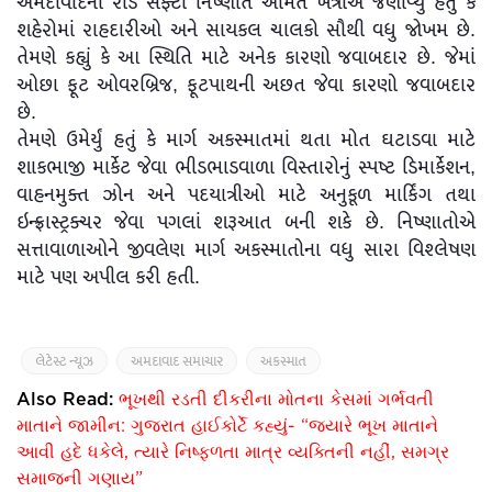
અમદાવાદના રોડ સેફ્ટી નિષ્ણાત અમિત ખત્રીએ જણાવ્યું હતું કે
શહેરોમાં રાહદારીઓ અને સાયકલ ચાલકો સૌથી વધુ જોખમ છે.
તેમણે કહ્યું કે આ સ્થિતિ માટે અનેક કારણો જવાબદાર છે. જેમાં
ઓછા ફૂટ ઓવરબ્રિજ, ફૂટપાથની અછત જેવા કારણો જવાબદાર
છે.
તેમણે ઉમેર્યું હતું કે માર્ગ અકસ્માતમાં થતા મોત ઘટાડવા માટે
શાકભાજી માર્કેટ જેવા ભીડભાડવાળા વિસ્તારોનું સ્પષ્ટ ડિમાર્કેશન,
વાહનમુક્ત ઝોન અને પદયાત્રીઓ માટે અનુકૂળ માર્કિંગ તથા
ઇન્ફ્રાસ્ટ્રક્ચર જેવા પગલાં શરૂઆત બની શકે છે. નિષ્ણાતોએ
સત્તાવાળાઓને જીવલેણ માર્ગ અકસ્માતોના વધુ સારા વિશ્લેષણ
માટે પણ અપીલ કરી હતી.
લેટેસ્ટ ન્યૂઝ
અમદાવાદ સમાચાર
અકસ્માત
Also Read:
ભૂખથી રડતી દીકરીના મોતના કેસમાં ગર્ભવતી
માતાને જામીન: ગુજરાત હાઈકોર્ટે કહ્યું- “જ્યારે ભૂખ માતાને
આવી હદે ધકેલે, ત્યારે નિષ્ફળતા માત્ર વ્યક્તિની નહીં, સમગ્ર
સમાજની ગણાય”