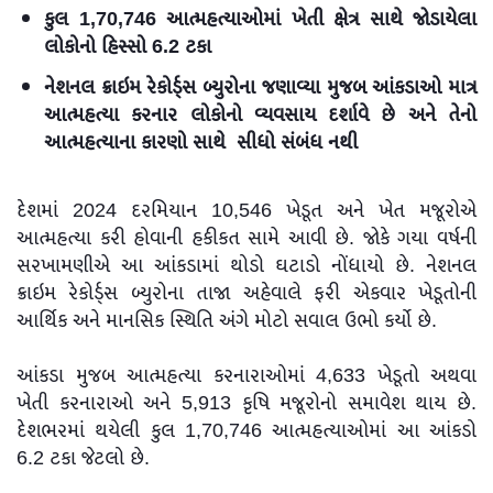
કુલ 1,70,746 આત્મહત્યાઓમાં ખેતી ક્ષેત્ર સાથે જોડાયેલા
લોકોનો હિસ્સો 6.2 ટકા
નેશનલ ક્રાઇમ રેકોર્ડ્સ બ્યુરોના જણાવ્યા મુજબ આંકડાઓ માત્ર
આત્મહત્યા કરનાર લોકોનો વ્યવસાય દર્શાવે છે અને તેનો
આત્મહત્યાના કારણો સાથે સીધો સંબંધ નથી
દેશમાં 2024 દરમિયાન 10,546 ખેડૂત અને ખેત મજૂરોએ
આત્મહત્યા કરી હોવાની હકીકત સામે આવી છે. જોકે ગયા વર્ષની
સરખામણીએ આ આંકડામાં થોડો ઘટાડો નોંધાયો છે. નેશનલ
ક્રાઇમ રેકોર્ડ્સ બ્યુરોના તાજા અહેવાલે ફરી એકવાર ખેડૂતોની
આર્થિક અને માનસિક સ્થિતિ અંગે મોટો સવાલ ઉભો કર્યો છે.
આંકડા મુજબ આત્મહત્યા કરનારાઓમાં 4,633 ખેડૂતો અથવા
ખેતી કરનારાઓ અને 5,913 કૃષિ મજૂરોનો સમાવેશ થાય છે.
દેશભરમાં થયેલી કુલ 1,70,746 આત્મહત્યાઓમાં આ આંકડો
6.2 ટકા જેટલો છે.