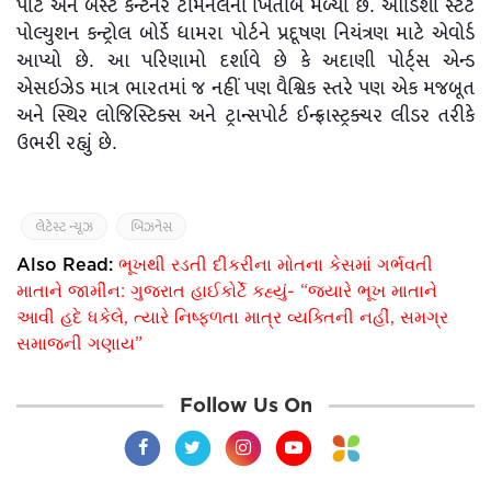
પોર્ટ અને બેસ્ટ કન્ટેનર ટર્મિનલનો ખિતાબ મળ્યો છે. ઓડિશા સ્ટેટ
પોલ્યુશન કન્ટ્રોલ બોર્ડે ધામરા પોર્ટને પ્રદૂષણ નિયંત્રણ માટે એવોર્ડ
આપ્યો છે. આ પરિણામો દર્શાવે છે કે અદાણી પોર્ટ્સ એન્ડ
એસઇઝેડ માત્ર ભારતમાં જ નહીં પણ વૈશ્વિક સ્તરે પણ એક મજબૂત
અને સ્થિર લોજિસ્ટિક્સ અને ટ્રાન્સપોર્ટ ઈન્ફ્રાસ્ટ્રક્ચર લીડર તરીકે
ઉભરી રહ્યું છે.
લેટેસ્ટ ન્યૂઝ
બિઝનેસ
Also Read:
ભૂખથી રડતી દીકરીના મોતના કેસમાં ગર્ભવતી
માતાને જામીન: ગુજરાત હાઈકોર્ટે કહ્યું- “જ્યારે ભૂખ માતાને
આવી હદે ધકેલે, ત્યારે નિષ્ફળતા માત્ર વ્યક્તિની નહીં, સમગ્ર
સમાજની ગણાય”
Follow Us On