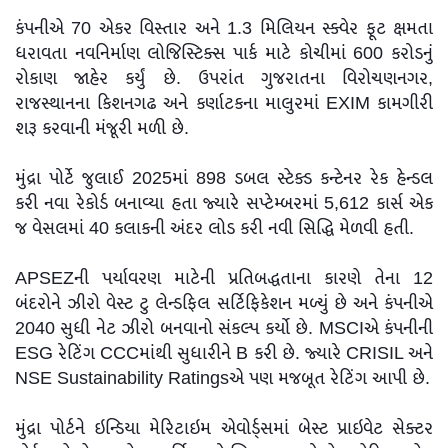
કંપનીએ 70 એકર વિસ્તાર અને 1.3 મિલિયન સ્ક્વેર ફૂટ ક્ષમતા
ધરાવતા નવનિર્માણ લોજિસ્ટિક્સ પાર્ક માટે કોચીમાં 600 કરોડનું
રોકાણ જાહેર કર્યું છે. ઉપરાંત ગુજરાતના વિરોચણનગર,
રાજસ્થાનના કિશનગઢ અને કર્ણાટકના માલુરમાં EXIM કામગીરી
શરૂ કરવાની મંજૂરી મળી છે.
મુંદ્રા પોર્ટે જુલાઈ 2025માં 898 ડબલ સ્ટેક્ડ કન્ટેનર રેક હેન્ડલ
કરી નવા રેકોર્ડ બનાવ્યા હતા જ્યારે સપ્ટેમ્બરમાં 5,612 કાર્સ એક
જ વેસલમાં 40 કલાકની અંદર લોડ કરી નવી સિદ્ધિ મેળવી હતી.
APSEZની પર્યાવરણ માટેની પ્રતિબદ્ધતાના કારણે તેના 12
બંદરોને ઝીરો વેસ્ટ ટુ લેન્ડફિલ સર્ટિફિકેશન મળ્યું છે અને કંપનીએ
2040 સુધી નેટ ઝીરો બનવાનો સંકલ્પ કર્યો છે. MSCIએ કંપનીની
ESG રેટિંગ CCCમાંથી સુધારીને B કરી છે. જ્યારે CRISIL અને
NSE Sustainability Ratingsએ પણ મજબૂત રેટિંગ આપી છે.
મુંદ્રા પોર્ટને ઇન્ડિયા મેરિટાઇમ એવોર્ડ્સમાં બેસ્ટ પ્રાઇવેટ સેક્ટર