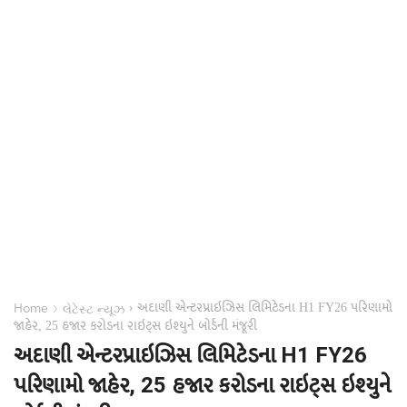
અદાણી એન્ટરપ્રાઇઝિસ લિમિટેડના H1 FY26 પરિણામો
›
›
Home
લેટેસ્ટ ન્યૂઝ
જાહેર, 25 હજાર કરોડના રાઇટ્સ ઇશ્યુને બોર્ડની મંજૂરી
અદાણી એન્ટરપ્રાઇઝિસ લિમિટેડના H1 FY26
પરિણામો જાહેર, 25 હજાર કરોડના રાઇટ્સ ઇશ્યુને