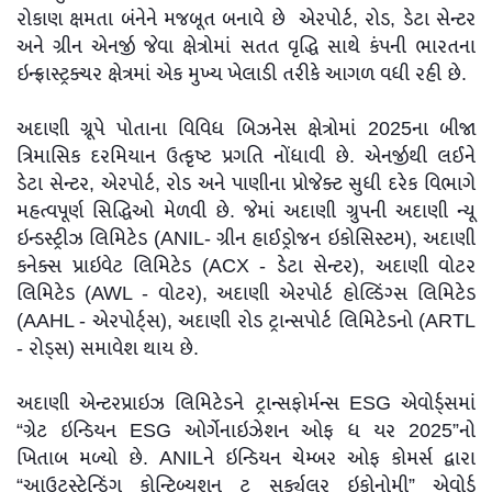
રોકાણ ક્ષમતા બંનેને મજબૂત બનાવે છે એરપોર્ટ, રોડ, ડેટા સેન્ટર
અને ગ્રીન એનર્જી જેવા ક્ષેત્રોમાં સતત વૃદ્ધિ સાથે કંપની ભારતના
ઇન્ફ્રાસ્ટ્રક્ચર ક્ષેત્રમાં એક મુખ્ય ખેલાડી તરીકે આગળ વધી રહી છે.
અદાણી ગ્રૂપે પોતાના વિવિધ બિઝનેસ ક્ષેત્રોમાં 2025ના બીજા
ત્રિમાસિક દરમિયાન ઉત્કૃષ્ટ પ્રગતિ નોંધાવી છે. એનર્જીથી લઈને
ડેટા સેન્ટર, એરપોર્ટ, રોડ અને પાણીના પ્રોજેક્ટ સુધી દરેક વિભાગે
મહત્વપૂર્ણ સિદ્ધિઓ મેળવી છે. જેમાં અદાણી ગ્રુપની અદાણી ન્યૂ
ઇન્ડસ્ટ્રીઝ લિમિટેડ (ANIL- ગ્રીન હાઈડ્રોજન ઇકોસિસ્ટમ), અદાણી
કનેક્સ પ્રાઇવેટ લિમિટેડ (ACX - ડેટા સેન્ટર), અદાણી વોટર
લિમિટેડ (AWL - વોટર), અદાણી એરપોર્ટ હોલ્ડિંગ્સ લિમિટેડ
(AAHL - એરપોર્ટ્સ), અદાણી રોડ ટ્રાન્સપોર્ટ લિમિટેડનો (ARTL
- રોડ્સ) સમાવેશ થાય છે.
અદાણી એન્ટરપ્રાઇઝ લિમિટેડને ટ્રાન્સફોર્મન્સ ESG એવોર્ડ્સમાં
“ગ્રેટ ઇન્ડિયન ESG ઓર્ગેનાઇઝેશન ઓફ ધ યર 2025”નો
ખિતાબ મળ્યો છે. ANILને ઇન્ડિયન ચેમ્બર ઓફ કોમર્સ દ્વારા
“આઉટસ્ટેન્ડિંગ કોન્ટ્રિબ્યુશન ટુ સર્ક્યુલર ઇકોનોમી” એવોર્ડ