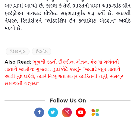
આપવામાં આવ્યો છે, કારણ કે તેણે ભારતનો પ્રથમ ઓફ-ગ્રીડ ગ્રીન
હાઇડ્રોજન પાયલટ પ્રોજેક્ટ સફળતાપૂર્વક શરૂ કર્યો છે. અદાણી
નેચરલ રિસોર્સેઝને “લીડરશિપ ઇન ક્લાઇમેટ એક્શન” એવોર્ડ
મળ્યો છે.
લેટેસ્ટ ન્યૂઝ
બિઝનેસ
Also Read:
ભૂખથી રડતી દીકરીના મોતના કેસમાં ગર્ભવતી
માતાને જામીન: ગુજરાત હાઈકોર્ટે કહ્યું- “જ્યારે ભૂખ માતાને
આવી હદે ધકેલે, ત્યારે નિષ્ફળતા માત્ર વ્યક્તિની નહીં, સમગ્ર
સમાજની ગણાય”
Follow Us On