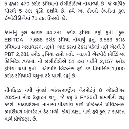
5 હજાર 470 કરોડ રૂપિયાનો ઈબીટીડીએ નોંધાવ્યો છે જે વાર્ષિક
ધોરણે 5 ટકા વૃદ્ધિ દર્શાવે છે. હવે આ ક્ષેત્રનો કંપનીના કુલ
ઈબીટીડીએમાં 71 ટકા હિસ્સો છે.
કંપનીનું કુલ આવક 44,281 કરોડ રૂપિયા રહી હતી. કુલ
EBITDA 7,688 કરોડ રૂપિયા નોંધાયું હતું. 3,583 કરોડ
રૂપિયાના અસાધારણ નફાને બાદ કરતા ટેક્સ પહેલાં નફો એટલે કે
PBT 2,281 કરોડ રૂપિયા રહ્યો હતો. અદાણી એરપોર્ટ હોલ્ડિંગ્સ
લિમિટેડ AAHL નો ઈબીટીડીએ 51 ટકા વધીને 2,157 કરોડ
રૂપિયા થયો હતો. એરપોર્ટ બિઝનેસ હવે દર ત્રિમાસિક 1,000
કરોડ રૂપિયાથી વધુના દરે ચાલી રહ્યું છે.
ગ્રીનફિલ્ડ નવી મુંબઈ આંતરરાષ્ટ્રીય એરપોર્ટનું 8 ઑક્ટોબર
2025ના રોજ ઉદ્ઘાટન થયું જે ક્યુ 3 FY26થી કામગીરી શરૂ
કરશે. મધ્યપ્રદેશના નાનાસા-પીડગાંવ માર્ગ પ્રોજેક્ટને પ્રોવિઝનલ
કમર્શિયલ ઑપરેશન ડેટ મળી જેથી AEL પાસે હવે કુલ 7 કાર્યરત
માર્ગ પ્રોજેક્ટ્સ છે.