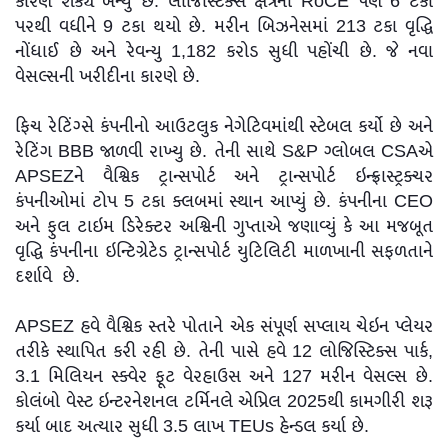
કારણે શક્ય બન્યું છે. લોજિસ્ટિક્સ ક્ષેત્રનો RoCE પણ 6 ટકા
પરથી વધીને 9 ટકા થયો છે. મરીન બિઝનેસમાં 213 ટકા વૃદ્ધિ
નોંધાઈ છે અને રેવન્યુ 1,182 કરોડ સુધી પહોંચી છે. જે નવા
વેસલ્સની ખરીદીના કારણે છે.
ફિચ રેટિંગ્સે કંપનીનો આઉટલુક નેગેટિવમાંથી સ્ટેબલ કર્યો છે અને
રેટિંગ BBB જાળવી રાખ્યુ છે. તેની સાથે S&P ગ્લોબલ CSAએ
APSEZને વૈશ્વિક ટ્રાન્સપોર્ટ અને ટ્રાન્સપોર્ટ ઇન્ફ્રાસ્ટ્રક્ચર
કંપનીઓમાં ટોપ 5 ટકા ક્લબમાં સ્થાન આપ્યું છે. કંપનીના CEO
અને ફુલ ટાઇમ ડિરેક્ટર અશ્વિની ગુપ્તાએ જણાવ્યું કે આ મજબૂત
વૃદ્ધિ કંપનીના ઇન્ટિગ્રેટેડ ટ્રાન્સપોર્ટ યુટિલિટી માળખાની સફળતાને
દર્શાવે છે.
APSEZ હવે વૈશ્વિક સ્તરે પોતાને એક સંપૂર્ણ સપ્લાય ચેઇન પ્લેયર
તરીકે સ્થાપિત કરી રહી છે. તેની પાસે હવે 12 લોજિસ્ટિક્સ પાર્ક,
3.1 મિલિયન સ્ક્વેર ફૂટ વેરહાઉસ અને 127 મરીન વેસલ્સ છે.
કોલંબો વેસ્ટ ઇન્ટરનેશનલ ટર્મિનલે એપ્રિલ 2025થી કામગીરી શરૂ
કર્યા બાદ અત્યાર સુધી 3.5 લાખ TEUs હેન્ડલ કર્યા છે.