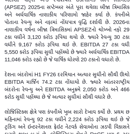
(APSEZ) 2025ના સપ્ટેમ્બર અંતે પૂરા થયેલા બીજા ત્રિમાસિક
અને અર્ધવાર્ષિક નાણાકીય પરિણામો જાહેર કર્યા છે. કંપનીએ
પોતાના રેવન્યુ અને નફામાં નોંધપાત્ર વૃદ્ધિ દર્શાવી છે. 2026ના
નાણાકીય વર્ષના બીજા ત્રિમાસિકમાં APSEZનો ચોખ્ખો નફો 29
ટકા વધીને 3,120 કરોડ રૂપિયા થયો છે. જ્યારે રેવન્યુ 30 ટકા
વધીને 9,167 કરોડ રૂપિયા થઇ છે. EBITDA 27 ટકા વધી
5,550 કરોડ રૂપિયા સુધી પહોંચ્યો છે જ્યારે અર્ધવાર્ષિક EBITDA
11,046 કરોડ રહ્યો છે જે વાર્ષિક ધોરણે 20 ટકાનો વધારો છે.
દેશના બંદરોમાં H1 FY26 દરમિયાન અત્યાર સુધીનો સૌથી ઊંચો
EBITDA માર્જિન 74.2 ટકા નોંધાયો છે. જ્યારે આંતરરાષ્ટ્રીય
બંદરોના રેવન્યુ અને EBITDA અનુક્રમે 2,050 કરોડ અને 466
કરોડ સુધી પહોંચ્યા છે જે અત્યાર સુધીમાં સૌથી વધારે છે.
લોજિસ્ટિક્સ ક્ષેત્રે પણ કંપનીએ ખુબ સારો દેખાવ કર્યો છે. પ્રથમ છ
મહિનામાં રેવન્યુ 92 ટકા વધીને 2,224 કરોડ રૂપિયા થઇ છે જે
ટ્રકિંગ અને ઇન્ટરનેશનલ ફ્રેઇટ નેટવર્ક સેવાઓના ઝડપી વિકાસને