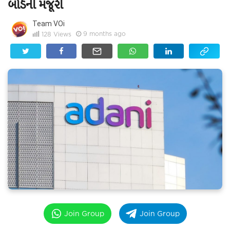
બોર્ડની મંજૂરી
Team VOi
9 months ago
128
Views
Join Group
Join Group