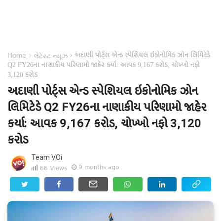
અદાણી પોર્ટ્સ એન્ડ સ્પેશિયલ ઇકોનોમિક ઝોન લિમિટેડે
›
›
Home
લેટેસ્ટ ન્યૂઝ
Q2 FY26ના નાણાકીય પરિણામો જાહેર કર્યા: આવક 9,167 કરોડ, ચોખ્ખો નફો
3,120 કરોડ
અદાણી પોર્ટ્સ એન્ડ સ્પેશિયલ ઇકોનોમિક ઝોન
લિમિટેડે Q2 FY26ના નાણાકીય પરિણામો જાહેર
કર્યા: આવક 9,167 કરોડ, ચોખ્ખો નફો 3,120
કરોડ
Team VOi
9 months ago
66
Views