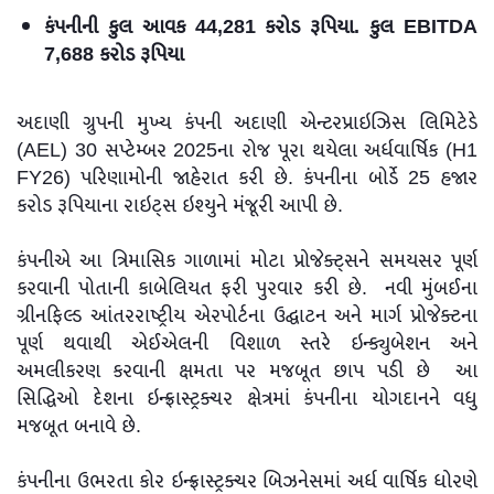
કંપનીની કુલ આવક 44,281 કરોડ રૂપિયા. કુલ EBITDA
7,688 કરોડ રૂપિયા
અદાણી ગ્રુપની મુખ્ય કંપની અદાણી એન્ટરપ્રાઇઝિસ લિમિટેડે
(AEL) 30 સપ્ટેમ્બર 2025ના રોજ પૂરા થયેલા અર્ધવાર્ષિક (H1
FY26) પરિણામોની જાહેરાત કરી છે. કંપનીના બોર્ડે 25 હજાર
કરોડ રૂપિયાના રાઇટ્સ ઇશ્યુને મંજૂરી આપી છે.
કંપનીએ આ ત્રિમાસિક ગાળામાં મોટા પ્રોજેક્ટ્સને સમયસર પૂર્ણ
કરવાની પોતાની કાબેલિયત ફરી પુરવાર કરી છે. નવી મુંબઈના
ગ્રીનફિલ્ડ આંતરરાષ્ટ્રીય એરપોર્ટના ઉદ્ઘાટન અને માર્ગ પ્રોજેક્ટના
પૂર્ણ થવાથી એઈએલની વિશાળ સ્તરે ઇન્ક્યુબેશન અને
અમલીકરણ કરવાની ક્ષમતા પર મજબૂત છાપ પડી છે આ
સિદ્ધિઓ દેશના ઇન્ફ્રાસ્ટ્રક્ચર ક્ષેત્રમાં કંપનીના યોગદાનને વધુ
મજબૂત બનાવે છે.
કંપનીના ઉભરતા કોર ઇન્ફ્રાસ્ટ્રક્ચર બિઝનેસમાં અર્ધ વાર્ષિક ધોરણે