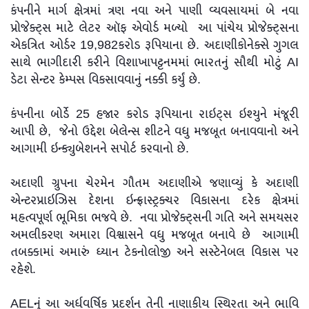
કંપનીને માર્ગ ક્ષેત્રમાં ત્રણ નવા અને પાણી વ્યવસાયમાં બે નવા
પ્રોજેક્ટ્સ માટે લેટર ઑફ એવોર્ડ મળ્યો આ પાંચેય પ્રોજેક્ટ્સના
એકત્રિત ઓર્ડર 19,982કરોડ રૂપિયાના છે. અદાણીકોનેક્સે ગુગલ
સાથે ભાગીદારી કરીને વિશાખાપટ્ટનમમાં ભારતનું સૌથી મોટું AI
ડેટા સેન્ટર કેમ્પસ વિકસાવવાનું નક્કી કર્યું છે.
કંપનીના બોર્ડે 25 હજાર કરોડ રૂપિયાના રાઇટ્સ ઇશ્યુને મંજૂરી
આપી છે, જેનો ઉદ્દેશ બેલેન્સ શીટને વધુ મજબૂત બનાવવાનો અને
આગામી ઇન્ક્યુબેશનને સપોર્ટ કરવાનો છે.
અદાણી ગ્રુપના ચેરમેન ગૌતમ અદાણીએ જણાવ્યું કે અદાણી
એન્ટરપ્રાઇઝિસ દેશના ઇન્ફ્રાસ્ટ્રક્ચર વિકાસના દરેક ક્ષેત્રમાં
મહત્વપૂર્ણ ભૂમિકા ભજવે છે. નવા પ્રોજેક્ટ્સની ગતિ અને સમયસર
અમલીકરણ અમારા વિશ્વાસને વધુ મજબૂત બનાવે છે આગામી
તબક્કામાં અમારું ધ્યાન ટેકનોલોજી અને સસ્ટેનેબલ વિકાસ પર
રહેશે.
AELનું આ અર્ધવર્ષિક પ્રદર્શન તેની નાણાકીય સ્થિરતા અને ભાવિ