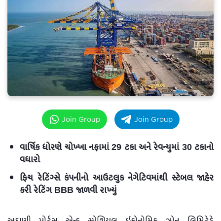
Join Group
Join Group
વાર્ષિક ધોરણે ચોખ્ખા નફામાં 29 ટકા અને રેવન્યુમાં 30 ટકાનો
વધારો
ફિચ રેટિંગ્સે કંપનીનો આઉટલુક નેગેટિવમાંથી સ્ટેબલ જાહેર
કરી રેટિંગ BBB જાળવી રાખ્યું
અદાણી પોર્ટ્સ એન્ડ સ્પેશિયલ ઇકોનોમિક ઝોન લિમિટેડે